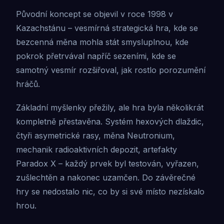
Původní koncept se objevil v roce 1998 v
Kazachstánu – vesmírná strategická hra, kde se
bezcenná měna mohla stát smysluplnou, kde
pokrok přetrvával napříč sezeními, kde se
samotný vesmír rozšiřoval, jak rostlo porozumění
hráčů.
Základní myšlenky přežily, ale hra byla několikrát
kompletně přestavěna. Systém hexových dlaždic,
čtyři asymetrické rasy, měna Neutronium,
mechanik radioaktivních depozit, artefakty
Paradox X – každý prvek byl testován, vyřazen,
zušlechtěn a nakonec uzamčen. Do závěrečné
hry se nedostalo nic, co by si své místo nezískalo
hrou.