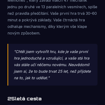
Memories", který zavádí všech 47 mechanik
jednu po druhé ve 13 paralelních vesmírech, spíše
než pravidla předčítání. Vaše první hra trvá 30–60
minut a pokrývá základy. Vaše čtrnáctá hra
odhaluje mechanismy, díky kterým vše klape
novým způsobem.
"Chtěl jsem vytvořit hru, kde je vaše první
hra jednoduchá a vzrušující, a vaše stá hra
vás stále učí něčemu novému. Neuvědomil
jsem si, že to bude trvat 25 let, než přijdete
na to, jak to udělat."
25letá cesta