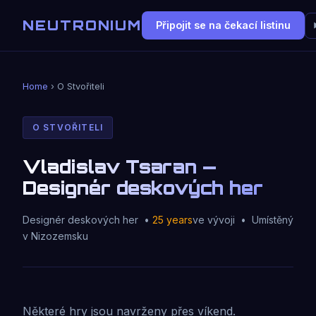
NEUTRONIUM
Připojit se na čekací listinu
Home
› O Stvořiteli
O STVOŘITELI
Vladislav Tsaran —
Designér deskových her
Designér deskových her •
25 years
ve vývoji • Umístěný
v Nizozemsku
Některé hry jsou navrženy přes víkend.