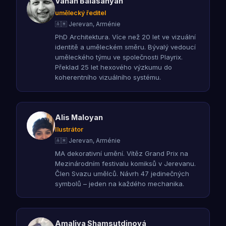
Vahan Balasanyan
umělecký ředitel
🇦🇲 Jerevan, Arménie
PhD Architektura. Více než 20 let ve vizuální
identitě a uměleckém směru. Bývalý vedoucí
uměleckého týmu ve společnosti Playrix.
Překlad 25 let hexového výzkumu do
koherentního vizuálního systému.
Alis Maloyan
Ilustrátor
🇦🇲 Jerevan, Arménie
MA dekorativní umění. Vítěz Grand Prix na
Mezinárodním festivalu komiksů v Jerevanu.
Člen Svazu umělců. Návrh 47 jedinečných
symbolů – jeden na každého mechanika.
Amaliya Shamsutdinová