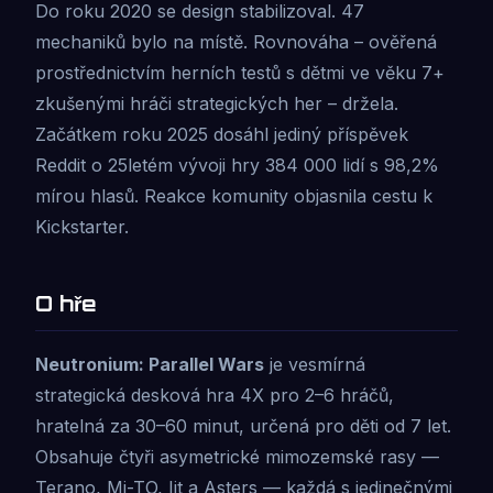
Do roku 2020 se design stabilizoval. 47
mechaniků bylo na místě. Rovnováha – ověřená
prostřednictvím herních testů s dětmi ve věku 7+
zkušenými hráči strategických her – držela.
Začátkem roku 2025 dosáhl jediný příspěvek
Reddit o 25letém vývoji hry 384 000 lidí s 98,2%
mírou hlasů. Reakce komunity objasnila cestu k
Kickstarter.
O hře
Neutronium: Parallel Wars
je vesmírná
strategická desková hra 4X pro 2–6 hráčů,
hratelná za 30–60 minut, určená pro děti od 7 let.
Obsahuje čtyři asymetrické mimozemské rasy —
Terano, Mi-TO, Iit a Asters — každá s jedinečnými