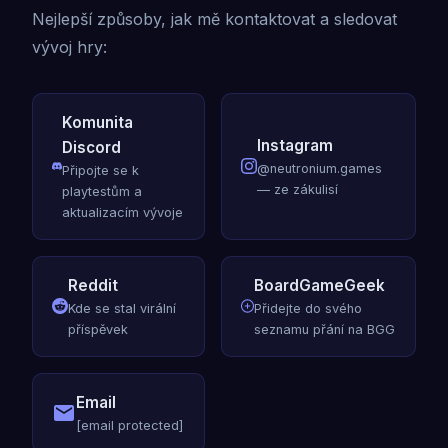
Nejlepší způsoby, jak mě kontaktovat a sledovat
vývoj hry:
Komunita
Instagram
Discord
@neutronium.games
Připojte se k
— ze zákulisí
playtestům a
aktualizacím vývoje
Reddit
BoardGameGeek
Kde se stal virální
Přidejte do svého
příspěvek
seznamu přání na BGG
Email
[email protected]