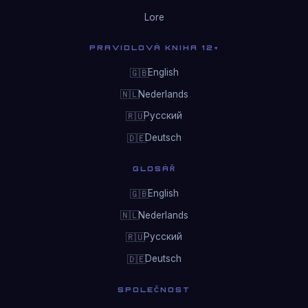
Lore
PRAVIDLOVÁ KNIHA 12+
English
🇬🇧
Nederlands
🇳🇱
Русский
🇷🇺
Deutsch
🇩🇪
GLOSÁŘ
English
🇬🇧
Nederlands
🇳🇱
Русский
🇷🇺
Deutsch
🇩🇪
SPOLEČNOST