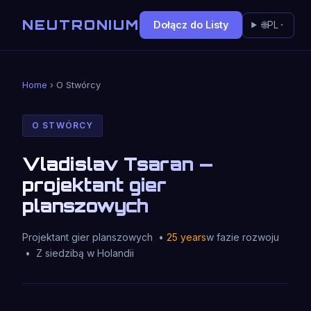
NEUTRONIUM
Dołącz do Listy
🌐
PL
Home
› O Stwórcy
O STWÓRCY
Vladislav Tsaran —
projektant gier
planszowych
Projektant gier planszowych •
25 years
w fazie rozwoju
• Z siedzibą w Holandii