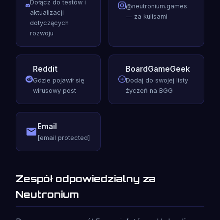
Dołącz do testów i
@neutronium.games
aktualizacji
— za kulisami
dotyczących
rozwoju
Reddit
BoardGameGeek
Gdzie pojawił się
Dodaj do swojej listy
wirusowy post
życzeń na BGG
Email
[email protected]
Zespół odpowiedzialny za
Neutronium