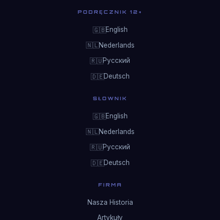
PODRĘCZNIK 12+
English
🇬🇧
Nederlands
🇳🇱
Русский
🇷🇺
Deutsch
🇩🇪
SŁOWNIK
English
🇬🇧
Nederlands
🇳🇱
Русский
🇷🇺
Deutsch
🇩🇪
FIRMA
Nasza Historia
Artykuły