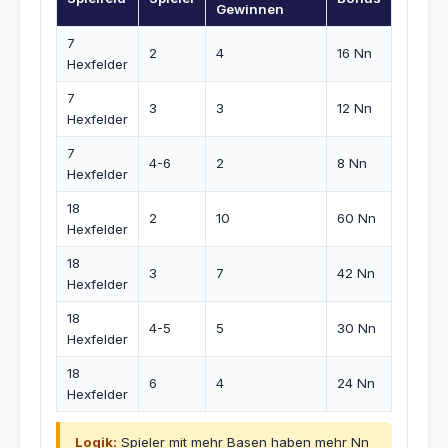
Gewinnen
7
2
4
16 Nn
Hexfelder
7
3
3
12 Nn
Hexfelder
7
4-6
2
8 Nn
Hexfelder
18
2
10
60 Nn
Hexfelder
18
3
7
42 Nn
Hexfelder
18
4-5
5
30 Nn
Hexfelder
18
6
4
24 Nn
Hexfelder
Logik:
Spieler mit mehr Basen haben mehr Nn