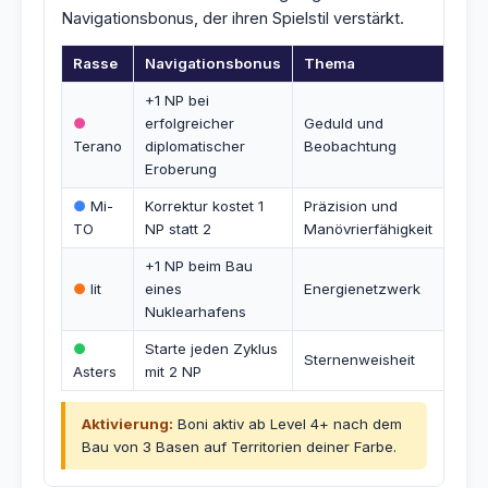
Navigationsbonus, der ihren Spielstil verstärkt.
Rasse
Navigationsbonus
Thema
+1 NP bei
●
erfolgreicher
Geduld und
Terano
diplomatischer
Beobachtung
Eroberung
●
Mi-
Korrektur kostet 1
Präzision und
TO
NP statt 2
Manövrierfähigkeit
+1 NP beim Bau
●
Iit
eines
Energienetzwerk
Nuklearhafens
●
Starte jeden Zyklus
Sternenweisheit
Asters
mit 2 NP
Aktivierung:
Boni aktiv ab Level 4+ nach dem
Bau von 3 Basen auf Territorien deiner Farbe.