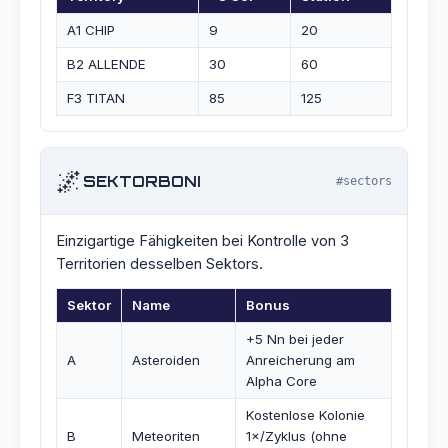
A1 CHIP
9
20
B2 ALLENDE
30
60
F3 TITAN
85
125
🌌
SEKTORBONI
#sectors
Einzigartige Fähigkeiten bei Kontrolle von 3
Territorien desselben Sektors.
Sektor
Name
Bonus
+5 Nn bei jeder
A
Asteroiden
Anreicherung am
Alpha Core
Kostenlose Kolonie
B
Meteoriten
1×/Zyklus (ohne