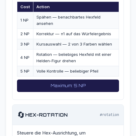
Cost
Action
Spähen — benachbartes Hexfeld
1 NP
ansehen
2 NP
Korrektur — ±1 auf das Würfelergebnis
3 NP
Kursauswahl — 2 von 3 Farben wählen
Rotation — beliebiges Hexfeld mit einer
4 NP
Helden-Figur drehen
5 NP
Volle Kontrolle — beliebiger Pfeil
Maximum: 5 NP
🔄
HEX-ROTATION
#rotation
Steuere die Hex-Ausrichtung, um