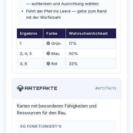
— aufdecken und Ausrichtung wählen
Führt der Pfeil ins Leere — gehe zum Rand
mit der Würfelzahl
Ergebnis
Farbe
Wahrscheinlichkeit
1
🟢 Grün
17%
2, 4, 5
🔵 Blau
50%
3, 6
🔴 Rot
33%
💎
ARTEFAKTE
#artifacts
Karten mit besonderen Fähigkeiten und
Ressourcen für den Bau.
SO FUNKTIONIERT'S