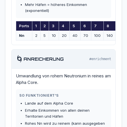
Mehr Häfen = höheres Einkommen
(exponentiell)
Ports
1
2
3
4
5
6
7
8
9
Nn
2
5
10
20
40
70
100
140
180
🌀
ANREICHERUNG
#enrichment
Umwandlung von rohem Neutronium in reines am
Alpha Core.
SO FUNKTIONIERT'S
Lande auf dem Alpha Core
Erhalte Einkommen von allen deinen
Territorien und Häfen
Rohes Nn wird zu reinem (kann ausgegeben