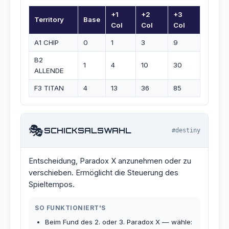
+1
+2
+3
Territory
Base
Col
Col
Col
A1 CHIP
0
1
3
9
B2
1
4
10
30
ALLENDE
F3 TITAN
4
13
36
85
🎭
SCHICKSALSWAHL
#destiny
Entscheidung, Paradox X anzunehmen oder zu
verschieben. Ermöglicht die Steuerung des
Spieltempos.
SO FUNKTIONIERT'S
Beim Fund des 2. oder 3. Paradox X — wähle: