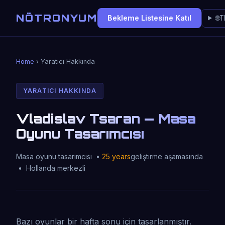
NÖTRONYUM
Bekleme Listesine Katıl
🌐
T
Home
› Yaratıcı Hakkında
YARATICI HAKKINDA
Vladislav Tsaran — Masa
Oyunu Tasarımcısı
Masa oyunu tasarımcısı •
25 years
geliştirme aşamasında
• Hollanda merkezli
Bazı oyunlar bir hafta sonu için tasarlanmıştır.