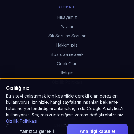
ŞIRKET
Hikayemiz
Yazılar
Sık Sorulan Sorular
Hakkımızda
BoardGameGeek
Ortak Olun
İletişim
Gizlilik Politikası
Gizliliğiniz
Bu siteyi çalıştırmak için kesinlikle gerekli olan çerezleri
kullanıyoruz. İzninizle, hangi sayfaların insanları bekleme
© 2026 Neutronium: Parallel Wars. 25 yılda yapılan bir oyun.
listesine yönlendirdiğini anlamak için de Google Analytics'i
kullanıyoruz. Seçiminizi istediğiniz zaman değiştirebilirsiniz.
Gizlilik Politikası
•
Kullanım Koşulları
•
Sorumluluk Reddi
•
Gizlilik Politikası
Çerez ayarları
Yalnızca gerekli
Analitiği kabul et