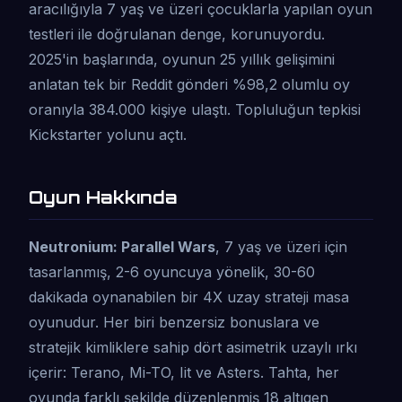
aracılığıyla 7 yaş ve üzeri çocuklarla yapılan oyun
testleri ile doğrulanan denge, korunuyordu.
2025'in başlarında, oyunun 25 yıllık gelişimini
anlatan tek bir Reddit gönderi %98,2 olumlu oy
oranıyla 384.000 kişiye ulaştı. Topluluğun tepkisi
Kickstarter yolunu açtı.
Oyun Hakkında
Neutronium: Parallel Wars
, 7 yaş ve üzeri için
tasarlanmış, 2-6 oyuncuya yönelik, 30-60
dakikada oynanabilen bir 4X uzay strateji masa
oyunudur. Her biri benzersiz bonuslara ve
stratejik kimliklere sahip dört asimetrik uzaylı ırkı
içerir: Terano, Mi-TO, Iit ve Asters. Tahta, her
oyunda farklı şekilde düzenlenmiş 18 altıgen