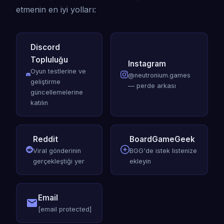
etmenin en iyi yolları:
Discord
Topluluğu
Instagram
Oyun testlerine ve
@neutronium.games
geliştirme
— perde arkası
güncellemelerine
katılın
Reddit
BoardGameGeek
Viral gönderinin
BGG'de istek listenize
gerçekleştiği yer
ekleyin
Email
[email protected]