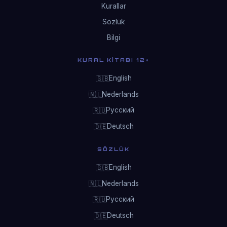
Kurallar
Sözlük
Bilgi
KURAL KITABI 12+
English
🇬🇧
Nederlands
🇳🇱
Русский
🇷🇺
Deutsch
🇩🇪
SÖZLÜK
English
🇬🇧
Nederlands
🇳🇱
Русский
🇷🇺
Deutsch
🇩🇪