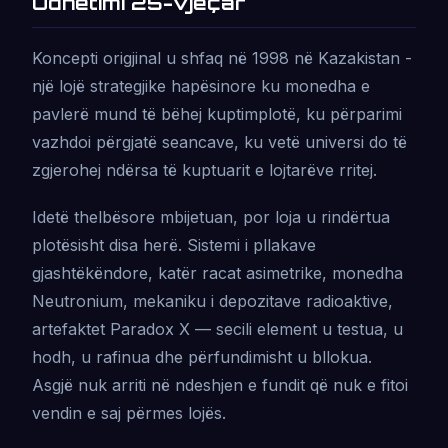
Udhëtimi 25-vjeçar
Koncepti origjinal u shfaq në 1998 në Kazakistan -
një lojë strategjike hapësinore ku monedha e
pavlerë mund të bëhej kuptimplotë, ku përparimi
vazhdoi përgjatë seancave, ku vetë universi do të
zgjerohej ndërsa të kuptuarit e lojtarëve rritej.
Idetë thelbësore mbijetuan, por loja u rindërtua
plotësisht disa herë. Sistemi i pllakave
gjashtëkëndore, katër racat asimetrike, monedha
Neutronium, mekaniku i depozitave radioaktive,
artefaktet Paradox X — secili element u testua, u
hodh, u rafinua dhe përfundimisht u bllokua.
Asgjë nuk arriti në ndeshjen e fundit që nuk e fitoi
vendin e saj përmes lojës.