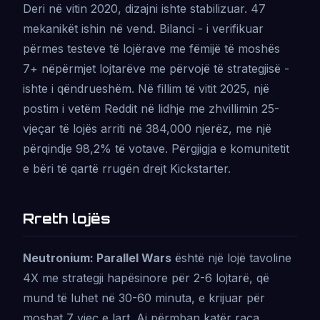
Deri në vitin 2020, dizajni ishte stabilizuar. 47
mekanikët ishin në vend. Bilanci - i verifikuar
përmes testeve të lojërave me fëmijë të moshës
7+ nëpërmjet lojtarëve me përvojë të strategjisë -
ishte i qëndrueshëm. Në fillim të vitit 2025, një
postim i vetëm Reddit në lidhje me zhvillimin 25-
vjeçar të lojës arriti në 384,000 njerëz, me një
përqindje 98,2% të votave. Përgjigja e komunitetit
e bëri të qartë rrugën drejt Kickstarter.
Rreth lojës
Neutronium: Parallel Wars
është një lojë tavoline
4X me strategji hapësinore për 2-6 lojtarë, që
mund të luhet në 30-60 minuta, e krijuar për
moshat 7 vjeç e lart. Ai përmban katër raca