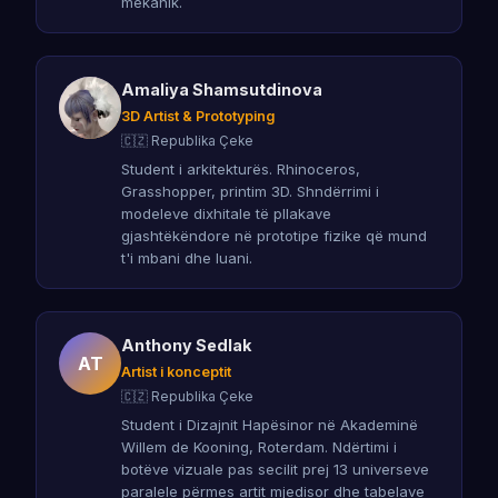
mekanik.
Amaliya Shamsutdinova
3D Artist & Prototyping
🇨🇿 Republika Çeke
Student i arkitekturës. Rhinoceros,
Grasshopper, printim 3D. Shndërrimi i
modeleve dixhitale të pllakave
gjashtëkëndore në prototipe fizike që mund
t'i mbani dhe luani.
Anthony Sedlak
AT
Artist i konceptit
🇨🇿 Republika Çeke
Student i Dizajnit Hapësinor në Akademinë
Willem de Kooning, Roterdam. Ndërtimi i
botëve vizuale pas secilit prej 13 universeve
paralele përmes artit mjedisor dhe tabelave