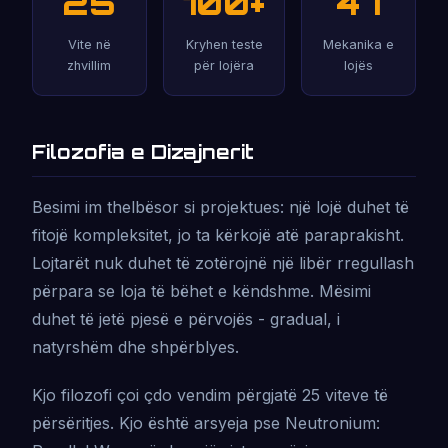
25
100+
47
Vite në
Kryhen teste
Mekanika e
zhvillim
për lojëra
lojës
Filozofia e Dizajnerit
Besimi im thelbësor si projektues: një lojë duhet të
fitojë kompleksitet, jo ta kërkojë atë paraprakisht.
Lojtarët nuk duhet të zotërojnë një libër rregullash
përpara se loja të bëhet e këndshme. Mësimi
duhet të jetë pjesë e përvojës - gradual, i
natyrshëm dhe shpërblyes.
Kjo filozofi çoi çdo vendim përgjatë 25 viteve të
përsëritjes. Kjo është arsyeja pse Neutronium: