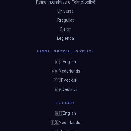
Pema Interaktive e Teknologjisë
Universe
Rregullat
Fjalor
Legjenda
LIBRI I RREGULLAVE 12+
English
🇬🇧
Nederlands
🇳🇱
Русский
🇷🇺
Deutsch
🇩🇪
FJALOR
English
🇬🇧
Nederlands
🇳🇱