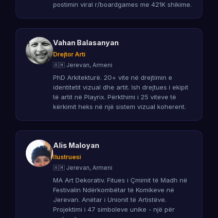
postimin viral r/boardgames me 421K shikime.
Vahan Balasanyan
Drejtor Arti
🇦🇲 Jerevan, Armeni
PhD Arkitekturë. 20+ vite në drejtimin e
identitetit vizual dhe artit. Ish drejtues i ekipit
të artit në Playrix. Përkthimi i 25 viteve të
kërkimit heks në një sistem vizual koherent.
Alis Maloyan
Ilustruesi
🇦🇲 Jerevan, Armeni
MA Art Dekorativ. Fitues i Çmimit të Madh në
Festivalin Ndërkombëtar të Komikeve në
Jerevan. Anëtar i Unionit të Artistëve.
Projektimi i 47 simboleve unike - një për