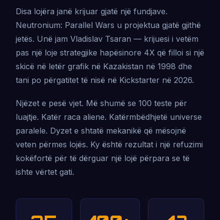
Disa lojëra janë krijuar gjatë një fundjave.
Neutronium: Parallel Wars u projektua gjatë gjithë
jetës. Unë jam Vladislav Tsaran — krijuesi i vetëm
pas një loje strategjike hapësinore 4X që filloi si një
skicë në letër grafik në Kazakistan në 1998 dhe
tani po përgatitet të nisë në Kickstarter në 2026.
Njëzet e pesë vjet. Më shumë se 100 teste për
luajtje. Katër raca aliene. Katërmbëdhjetë universe
paralele. Dyzet e shtatë mekanikë që mësojnë
veten përmes lojës. Ky është rezultat i një refuzimi
kokëfortë për të dërguar një lojë përpara se të
ishte vërtet gati.