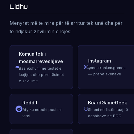
Lidhu
Mënyrat më të mira për të arritur tek unë dhe për
të ndjekur zhvillimin e lojës:
Komuniteti i
Instagram
mosmarrëveshjeve
@neutronium.games
Bashkohuni me testet e
— prapa skenave
luajtjes dhe përditësimet
e zhvillimit
Reddit
BoardGameGeek
Aty ku ndodhi postimi
Shtoni në listën tuaj të
viral
dëshirave në BGG