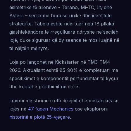
asimetrike të alienëve - Terano, Mi-TO, Iit, dhe
Asters – secila me bonuse unike dhe identitete
strategjike. Tabela është ndërtuar nga 18 pllaka
gjashtëkëndore të rregulluara ndryshe në secilën
lojë, duke siguruar që dy seanca të mos luajnë në
të njëjtën mënyrë.
Loja po lançohet në Kickstarter në TM3-TM4
2026. Aktualisht është 85-90% e kompletuar, me
specifikimet e komponentit përfundimtar të kyçur
dhe kuotat e prodhimit në dorë.
Lexoni më shumë rreth dizajnit dhe mekanikës së
lojës në
47 faqen Mechanics
ose eksploroni
historinë e plotë 25-vjeçare
.