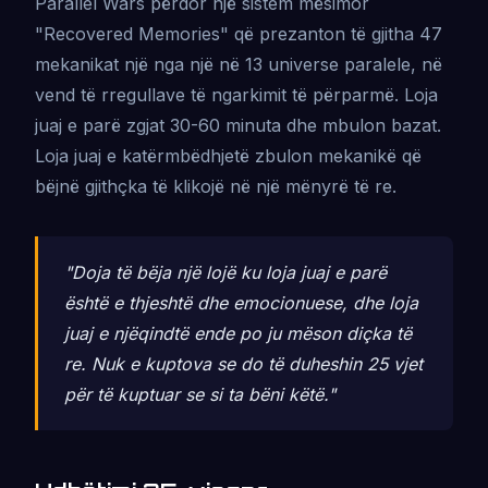
Parallel Wars përdor një sistem mësimor
"Recovered Memories" që prezanton të gjitha 47
mekanikat një nga një në 13 universe paralele, në
vend të rregullave të ngarkimit të përparmë. Loja
juaj e parë zgjat 30-60 minuta dhe mbulon bazat.
Loja juaj e katërmbëdhjetë zbulon mekanikë që
bëjnë gjithçka të klikojë në një mënyrë të re.
"Doja të bëja një lojë ku loja juaj e parë
është e thjeshtë dhe emocionuese, dhe loja
juaj e njëqindtë ende po ju mëson diçka të
re. Nuk e kuptova se do të duheshin 25 vjet
për të kuptuar se si ta bëni këtë."