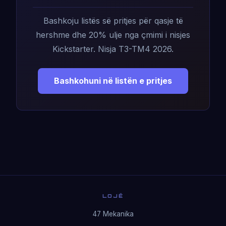
Bashkoju listës së pritjes për qasje të
hershme dhe 20% ulje nga çmimi i nisjes
Kickstarter. Nisja T3-TM4 2026.
Bashkohuni në listën e pritjes
LOJË
47 Mekanika