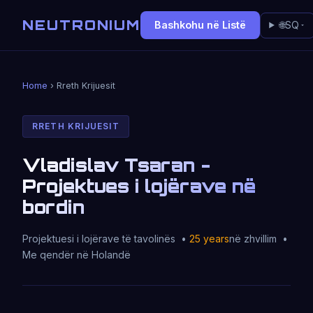
NEUTRONIUM
Bashkohu në Listë
🌐
SQ
Home
› Rreth Krijuesit
RRETH KRIJUESIT
Vladislav Tsaran -
Projektues i lojërave në
bordin
Projektuesi i lojërave të tavolinës •
25 years
në zhvillim •
Me qendër në Holandë