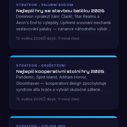
STRATEGIE • PALUBNÍ BUDOVA
Nejlepší hry se stavbou balíčku 2026
Dominion vynalezl žánr; Clank!, Star Realms a
Aeon's End to vylepšily. Upřímné srovnání mechanik
sestavování paluby — variance náhodného výběru,
konzistence motoru a kdy se balíček stává
13. května 2026
&býk; 11 minut čtení
překážkou.
STRATEGIE • DRUŽSTEVNÍ
Nejlepší kooperativní stolní hry 2026
Pandemic, Spirit Island, Arkham Horror,
Gloomhaven — kooperativní design zpochybňuje
syndrom alfa hráče a vytváří skutečné sdílené
napětí. Hodnoceno podle křivek obtížnosti,
13. května 2026
&býk; 11 minut čtení
integrace tématu a hodnoty přehrávání.
STRATEGIE • SÓLOVÁ HRA