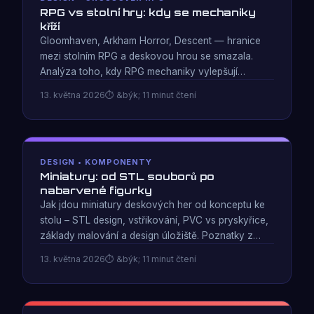
RPG vs stolní hry: kdy se mechaniky
kříží
Gloomhaven, Arkham Horror, Descent — hranice
mezi stolním RPG a deskovou hrou se smazala.
Analýza toho, kdy RPG mechaniky vylepšují
deskové hry a kdy jen přidávají nafoukanost
13. května 2026
&býk; 11 minut čtení
pravidel.
DESIGN • KOMPONENTY
Miniatury: od STL souborů po
nabarvené figurky
Jak jdou miniatury deskových her od konceptu ke
stolu – STL design, vstřikování, PVC vs pryskyřice,
základy malování a design úložiště. Poznatky z
navrhování 6 jedinečných soch hrdinů.
13. května 2026
&býk; 11 minut čtení