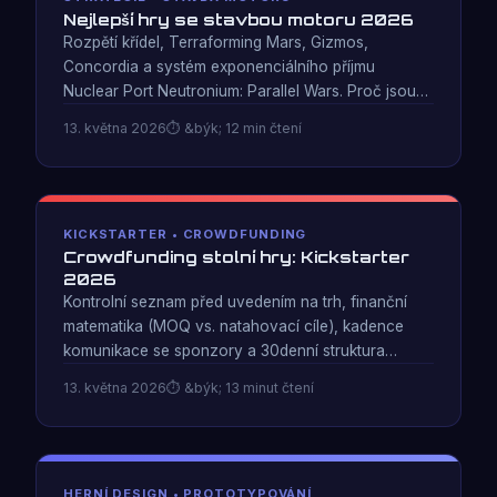
Nejlepší hry se stavbou motoru 2026
Rozpětí křídel, Terraforming Mars, Gizmos,
Concordia a systém exponenciálního příjmu
Nuclear Port Neutronium: Parallel Wars. Proč jsou
hry na budování enginu nejuspokojivějším
13. května 2026
&býk; 12 min čtení
strategickým žánrem – a proč se některé enginy cítí
lépe než jiné.
KICKSTARTER • CROWDFUNDING
Crowdfunding stolní hry: Kickstarter
2026
Kontrolní seznam před uvedením na trh, finanční
matematika (MOQ vs. natahovací cíle), kadence
komunikace se sponzory a 30denní struktura
kampaně. Na základě přípravy Neutronium: Parallel
13. května 2026
&býk; 13 minut čtení
Wars pro kampaň Kickstarter 2026.
HERNÍ DESIGN • PROTOTYPOVÁNÍ