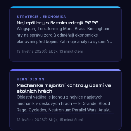
STRATEGIE • EKONOMIKA
Nejlepší hry s řízením zdrojů 2026
Wingspan, Terraforming Mars, Brass: Birmingham —
hry na správu zdrojů odměňují ekonomické
plánování před bojem. Zahrnuje analýzu systémů
exponenciálního měřítka a anti-sněhové koule
13. května 2026
&býk; 13 minut čtení
design.
HERNÍ DESIGN
Mechanika majoritní kontroly území ve
stolních hrách
Oblastní většina je jednou z nejvíce napjatých
mechanik v deskových hrách — El Grande, Blood
Rage, Cyclades, Neutronium: Parallel Wars. Analýza
toho, jak ovládání regionů vytváří konflikt bez
13. května 2026
&býk; 15 minut čtení
nutnosti přímého odstranění.