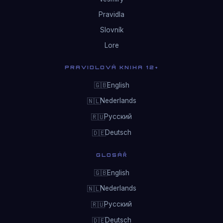
Pravidla
Slovník
Lore
PRAVIDLOVÁ KNIHA 12+
English
🇬🇧
Nederlands
🇳🇱
Русский
🇷🇺
Deutsch
🇩🇪
GLOSÁŘ
English
🇬🇧
Nederlands
🇳🇱
Русский
🇷🇺
Deutsch
🇩🇪