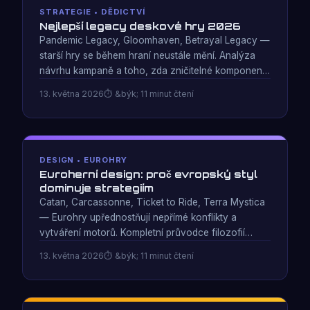
STRATEGIE • DĚDICTVÍ
Nejlepší legacy deskové hry 2026
Pandemic Legacy, Gloomhaven, Betrayal Legacy —
starší hry se během hraní neustále mění. Analýza
návrhu kampaně a toho, zda zničitelné komponenty
vytvářejí lepší příběhy nebo jen litovat.
13. května 2026
&býk; 11 minut čtení
DESIGN • EUROHRY
Euroherní design: proč evropský styl
dominuje strategiím
Catan, Carcassonne, Ticket to Ride, Terra Mystica
— Eurohry upřednostňují nepřímé konflikty a
vytváření motorů. Kompletní průvodce filozofií
designu Euro a proč dominuje v žebříčku 100
13. května 2026
&býk; 11 minut čtení
nejlepších BGG.