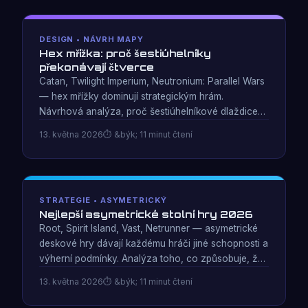
DESIGN • NÁVRH MAPY
Hex mřížka: proč šestiúhelníky
překonávají čtverce
Catan, Twilight Imperium, Neutronium: Parallel Wars
— hex mřížky dominují strategickým hrám.
Návrhová analýza, proč šestiúhelníkové dlaždice
vytvářejí lepší pohyb, sousedství a rozmanitost map
13. května 2026
&býk; 11 minut čtení
než čtvercové sítě.
STRATEGIE • ASYMETRICKÝ
Nejlepší asymetrické stolní hry 2026
Root, Spirit Island, Vast, Netrunner — asymetrické
deskové hry dávají každému hráči jiné schopnosti a
výherní podmínky. Analýza toho, co způsobuje, že
asymetrie vytváří hloubku a nespravedlivou
13. května 2026
&býk; 11 minut čtení
nerovnováhu.