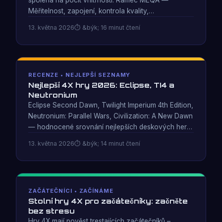
Měřitelnost, zapojení, kontrola kvality,
přizpůsobivost — je metodologie systematického
13. května 2026
&býk; 16 minut čtení
testování vyvinutá během 25 let a více než 12
zdokumentovaných herních testů s Neutronium:
Parallel Wars.
RECENZE • NEJLEPŠÍ SEZNAMY
Nejlepší 4X hry 2026: Eclipse, TI4 a
Neutronium
Eclipse Second Dawn, Twilight Imperium 4th Edition,
Neutronium: Parallel Wars, Civilization: A New Dawn
— hodnocené srovnání nejlepších deskových her
4X dostupných v roce 2026, hodnocené na
13. května 2026
&býk; 14 minut čtení
základě metrik, které skutečně určují, zda se hra
bude znovu hrát.
ZAČÁTEČNÍCI • ZAČÍNÁME
Stolní hry 4X pro začátečníky: začněte
bez stresu
Hry 4X mají pověst trestajících začátečníků –