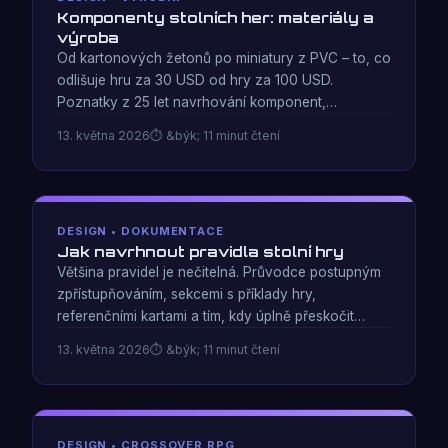
Komponenty stolních her: materiály a
výroba
Od kartonových žetonů po miniatury z PVC – to, co
odlišuje hru za 30 USD od hry za 100 USD.
Poznatky z 25 let navrhování komponent,
rozhodnutí MOQ a plánování výroby Kickstarter.
13. května 2026
&býk; 11 minut čtení
DESIGN • DOKUMENTACE
Jak navrhnout pravidla stolní hry
Většina pravidel je nečitelná. Průvodce postupným
zpřístupňováním, sekcemi s příklady hry,
referenčními kartami a tím, kdy úplně přeskočit
knihu pravidel – vycházející z návrhu hry, která se
13. května 2026
&býk; 11 minut čtení
sama učí.
DESIGN • CROSSOVER RPG