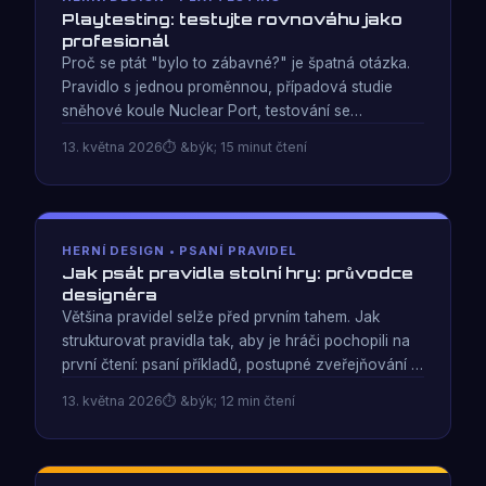
Playtesting: testujte rovnováhu jako
profesionál
Proč se ptát "bylo to zábavné?" je špatná otázka.
Pravidlo s jednou proměnnou, případová studie
sněhové koule Nuclear Port, testování se
smíšenými zkušenostmi s kalibrací handicapu a kdy
13. května 2026
&býk; 15 minut čtení
přestat hrát. Na základě 25 let zdokumentovaných
sezení.
HERNÍ DESIGN • PSANÍ PRAVIDEL
Jak psát pravidla stolní hry: průvodce
designéra
Většina pravidel selže před prvním tahem. Jak
strukturovat pravidla tak, aby je hráči pochopili na
první čtení: psaní příkladů, postupné zveřejňování a
lekce z 25 let výuky Neutronium: Parallel Wars pro
13. května 2026
&býk; 12 min čtení
nové hráče.