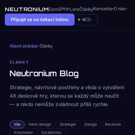
NEUTRONIUM
Hra
Komunita
O nás
Domů
Lore
Články
Připojit se na čekací listinu
🌐
CS
Hlavní stránka
› Články
ČLÁNKY
Neutronium Blog
Strategie, návrhové postřehy a věda o vytváření
4X deskové hry, kterou se každý může naučit
— a nikdo nemůže zvládnout příliš rychle.
Vše
Herní design
Strategie
Design
Recenze
Kickstarter
Začátečníci