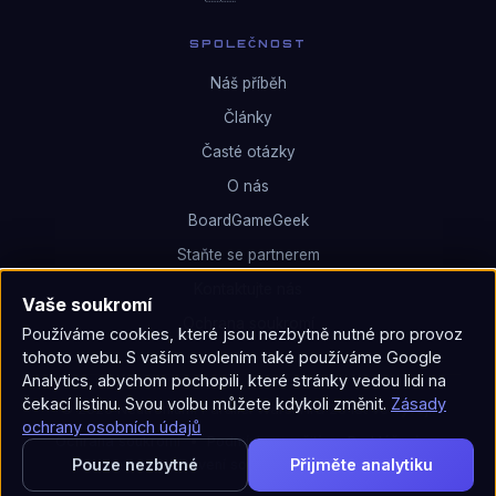
SPOLEČNOST
Náš příběh
Články
Časté otázky
O nás
BoardGameGeek
Staňte se partnerem
Kontaktujte nás
Vaše soukromí
Ochrana soukromí
Používáme cookies, které jsou nezbytně nutné pro provoz
tohoto webu. S vaším svolením také používáme Google
Analytics, abychom pochopili, které stránky vedou lidi na
čekací listinu. Svou volbu můžete kdykoli změnit.
Zásady
© 2026 Neutronium: Parallel Wars. Hra 25 let ve vývoji.
ochrany osobních údajů
Ochrana soukromí
•
Podmínky použití
•
Prohlášení
•
Pouze nezbytné
Přijměte analytiku
Nastavení souborů cookie