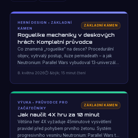
HERNÍ DESIGN • ZÁKLADNÍ
ZÁKLADNÍ KÁMEN
KÁMEN
Roguelike mechaniky v deskových
hrách: Kompletní průvodce
Co znamená „roguelike“ na desce? Procedurální
objev, vytrvalý postup, iluze permadeath – a jak
Neutronium: Parallel Wars vybudoval 13-univerzální
roguelike systém zcela z kartonu.
8. května 2026
&býk; 15 minut čtení
VÝUKA • PRŮVODCE PRO
ZÁKLADNÍ KÁMEN
ZAČÁTEČNÍKY
Jak naučit 4X hru za 10 minut
Většina her 4X vyžaduje 45minutové vysvětlení
pravidel před pohybem prvního žetonu. Systém
progresivního vesmíru Neutronium: Parallel Wars to