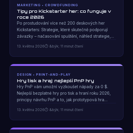
MARKETING • CROWDFUNDING
Tipy pro Kickstarter her: co funguje v
roce 2026
Po prostudování více než 200 deskových her
Kickstarters: Strategie, které skutečně podporují
závazky – načasování spuštění, náhled strategie,
roztažení cíle a to, co se téměř u všech
13. května 2026
&býk; 11 minut čtení
neúspěšných kampaní pokazilo.
DESIGN • PRINT-AND-PLAY
Hry tisk a hraj: nejlepší PnP hry
Hry PnP vám umožní vyzkoušet nápady za 0 $.
Nejlepší bezplatné hry pro tisk a hraní roku 2026,
principy návrhu PnP a to, jak prototypová hra
odhaluje nedostatky designu rychleji než digitální
13. května 2026
&býk; 11 minut čtení
testování.