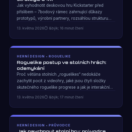
Jak vyhodnotit deskovou hru Kickstarter před
příslibem – 7bodový rámec zahrnující důkazy
prototypů, výrobní partnery, rozsáhlou strukturu
cílů a spolehlivost tvůrců. Plus na co se dívat ve 4.
13. května 2026
&býk; 16 minut čtení
čtvrtletí 2026 v žánru strategie a 4X.
HERNÍ DESIGN • ROGUELIKE
Roguelike postup ve stolních hrách:
odemykání
Proč většina stolních „roguelikes“ nedokáže
zachytit pocit z videohry, jaké jsou čtyři složky
skutečného roguelike progrese a jak je interakční
vrátkování – nikoli výukové vrátkování –
13. května 2026
&býk; 17 minut čtení
návrhářským nástrojem, díky kterému smyčka
funguje v kartonu.
HERNÍ DESIGN • PRŮVODCE
Jak navrhnout stolní hru: průvodce