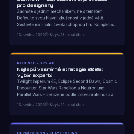
pro designéry
Začněte s jedním mechanikem, ne s tématem.
Definujte svou hlavní zkušenost v jedné větě.
Sestavte minimální životaschopnou hru. Kompletní
průvodce designem deskových her za 25 let vývoje
13. května 2026
&býk; 13 minut čtení
Neutronium: Parallel Wars.
RECENZE • HRY 4X
Nejlepší vesmírné strategie 2026:
výběr expertů
Twilight Imperium 4E, Eclipse Second Dawn, Cosmic
Encounter, Star Wars Rebellion a Neutronium:
Parallel Wars – seřazené podle znovuhratelnosti a
mechanické hloubky. Zahrnuje srovnávací tabulku a
13. května 2026
&býk; 14 minut čtení
průvodce kupujícího.
HERNÍ DESIGN • PLAYTESTING