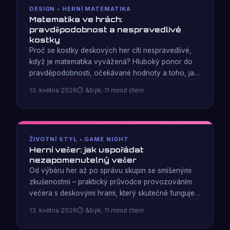
DESIGN • HERNÍ MATEMATIKA
Matematika ve hrách:
pravděpodobnost a nespravedlivé
kostky
Proč se kostky deskových her cítí nespravedlivé,
když je matematika vyvážená? Hluboký ponor do
pravděpodobnosti, očekávané hodnoty a toho, jak
návrháři používají vzorce exponenciálního příjmu k
13. května 2026
&býk; 11 minut čtení
řízení tempa hry.
ŽIVOTNÍ STYL • GAME NIGHT
Herní večer: jak uspořádat
nezapomenutelný večer
Od výběru her až po správu skupin se smíšenými
zkušenostmi – praktický průvodce provozováním
večera s deskovými hrami, který skutečně funguje.
Testováno ve skupinách od 7letých až po
13. května 2026
&býk; 11 minut čtení
soutěživé hráče.