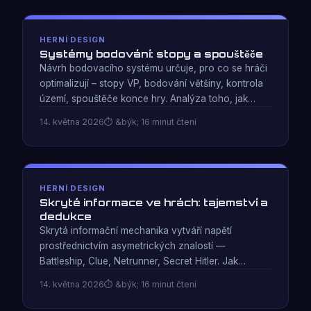
HERNÍ DESIGN
Systémy bodování: stopy a spouštěče
Návrh bodovacího systému určuje, pro co se hráči
optimalizují – stopy VP, bodování většiny, kontrola
území, spouštěče konce hry. Analýza toho, jak
bodování utváří strategii od prvního tahu.
14. května 2026
&býk; 16 minut čtení
HERNÍ DESIGN
Skryté informace ve hrách: tajemství a
dedukce
Skrytá informační mechanika vytváří napětí
prostřednictvím asymetrických znalostí —
Battleship, Clue, Netrunner, Secret Hitler. Jak
zatajování informací mění chování a strategii hráčů.
14. května 2026
&býk; 16 minut čtení