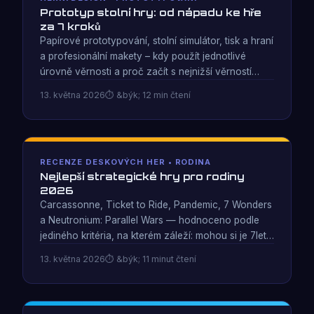
Prototyp stolní hry: od nápadu ke hře
za 7 kroků
Papírové prototypování, stolní simulátor, tisk a hraní
a profesionální makety – kdy použít jednotlivé
úrovně věrnosti a proč začít s nejnižší věrností
ušetří měsíce. Rámec 7 kroků pro první prototypy.
13. května 2026
&býk; 12 min čtení
RECENZE DESKOVÝCH HER • RODINA
Nejlepší strategické hry pro rodiny
2026
Carcassonne, Ticket to Ride, Pandemic, 7 Wonders
a Neutronium: Parallel Wars — hodnoceno podle
jediného kritéria, na kterém záleží: mohou si je 7leté
a 40leté děti skutečně užít společně? Poctivá
13. května 2026
&býk; 11 minut čtení
analýza smíšeného věku.