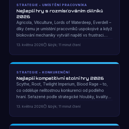
STRATEGIE • UMÍSTĚNÍ PRACOVNÍKA
Nejlepší hry s rozmísťováním dělníků
2026
Agricola, Viticulture, Lords of Waterdeep, Everdell –
díky čemu je umístění pracovníků uspokojivé a když
blokování mechaniky vytváří napětí vs frustraci.
Kompletní srovnávací tabulka pro nejlepší hry roku
13. května 2026
&býk; 11 minut čtení
2026.
STRATEGIE • KONKURENČNÍ
Nejlepší kompetitivní stolní hry 2026
Scythe, Root, Twilight Imperium, Blood Rage – to,
co odděluje nelítostnou konkurenci od podlého
hraní. Seřazené podle strategické hloubky, kvality
asymetrie a toho, jak dobře zvládají eliminaci.
13. května 2026
&býk; 11 minut čtení