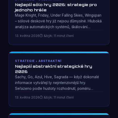
Nejlepší sólo hry 2026: strategie pro
jednoho hráče
Mage Knight, Friday, Under Falling Skies, Wingspan
– sólové deskové hry již nejsou důmyslné. Hluboká
analýza automatických systémů, škálování
obtížnosti a to, co odlišuje originální sólový design
13. května 2026
&býk; 11 minut čtení
od solitaire pro více hráčů.
STRATEGIE • ABSTRAKTNÍ
Nejlepší abstraktní strategické hry
2026
Šachy, Go, Azul, Hive, Sagrada — když dokonalé
informace vytvářejí ty nejintenzivnější hry.
Seřazeno podle hustoty rozhodnutí, poměru
hloubky ke složitosti a podle toho, kolik dovedností
13. května 2026
&býk; 11 minut čtení
skutečně určuje vítěze.