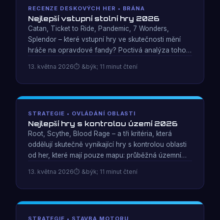
RECENZE DESKOVÝCH HER • BRÁNA
Nejlepší vstupní stolní hry 2026
Catan, Ticket to Ride, Pandemic, 7 Wonders,
Splendor – které vstupní hry ve skutečnosti mění
hráče na opravdové fandy? Poctivá analýza toho,
co každá hra učí a na co nedokáže hráče připravit.
13. května 2026
&býk; 11 minut čtení
STRATEGIE • OVLÁDÁNÍ OBLASTI
Nejlepší hry s kontrolou území 2026
Root, Scythe, Blood Rage – a tři kritéria, která
oddělují skutečně vynikající hry s kontrolou oblasti
od her, které mají pouze mapu: průběžná územní
hodnota, sporné hranice a trestuhodné nadměrné
13. května 2026
&býk; 11 minut čtení
rozšíření.
STRATEGIE • STAVBA MOTORU