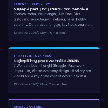
RECENZE • PÁRTY HRY
Nejlepší party hry 2026: pro nehráče
Kódová jména, Wavelength, Just One, Dixit –
testováno se skutečnými nehráči, nejen hobby
veterány. Co opravdu funguje, když polovina stolu
nikdy nehrála moderní deskovou hru.
13. května 2026
&býk; 10 min čtení
STRATEGIE • DVA HRÁČI
Nejlepší hry pro dva hráče 2026
7 Wonders Duel, Twilight Struggle, Patchwork,
Jaipur – to, čím se vzájemný design liší od hry pro
více hráčů a kdy přímý konflikt vytváří nejčistší
strategické napětí.
13. května 2026
&býk; 11 minut čtení
DESIGN • VÝROBNÍ