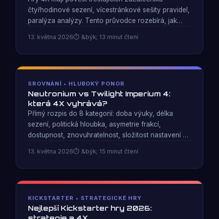
čtyřhodinové sezení, vícestránkové sešity pravidel,
paralýza analýzy. Tento průvodce rozebírá, jak
vybrat správný vstupní bod, spustit první relaci bez
13. května 2026
&býk; 13 minut čtení
zmatků a vytvořit návyky, které z vás udělají
lepšího hráče 4X.
SROVNÁNÍ • HLUBOKÝ PONOR
Neutronium vs Twilight Imperium 4:
která 4X vyhrává?
Přímý rozpis do 8 kategorií: doba výuky, délka
sezení, politická hloubka, asymetrie frakcí,
dostupnost, znovuhratelnost, složitost nastavení a
epické měřítko. Dvě vesmírné hry 4X zaměřené na
13. května 2026
&býk; 15 minut čtení
úplně jiné herní večery — zde je návod, jak si
vybrat.
KICKSTARTER • STRATEGICKÉ HRY
Nejlepší Kickstarter hry 2026:
strategie a 4X