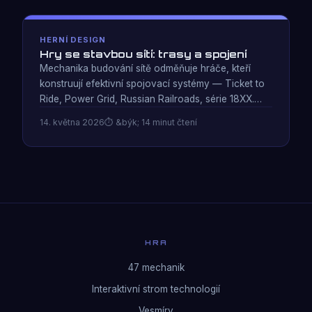
HERNÍ DESIGN
Hry se stavbou sítí: trasy a spojení
Mechanika budování sítě odměňuje hráče, kteří
konstruují efektivní spojovací systémy — Ticket to
Ride, Power Grid, Russian Railroads, série 18XX.
Analýza tvorby trasy jako paradigmatu návrhu.
14. května 2026
&býk; 14 minut čtení
HRA
47 mechanik
Interaktivní strom technologií
Vesmíry