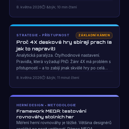
úplně převrací – zde je návod, jak spustit relaci, kde
8. května 2026
&býk; 10 min čtení
se výuka odehrává hrou.
STRATEGIE • PŘÍSTUPNOST
ZÁKLADNÍ KÁMEN
Proč 4X deskové hry sbírají prach (a
jak to napravit)
Analytická paralýza. Čtyřhodinové nastavení.
Pravidla, která vyžadují PhD. Žánr 4X má problém s
přístupností – a to zabíjí jinak skvělé hry po celá
desetiletí. Zde je anatomie problému a jeden přístup,
8. května 2026
&býk; 11 minut čtení
který skutečně funguje.
HERNÍ DESIGN • METODOLOGIE
Framework MEQA: testování
rovnováhy stolních her
Měření herní rovnováhy je těžké. Většina designérů
spoléhá na pocit vnitřností. Rámec MEQA —