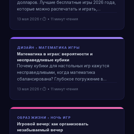
долларов. Лучшие бесплатные игры 2026 года,
которые можно распечатать и играть,
принципы проектирования PnP и то, как игра в
13 мая 2026 г.
• 11 минут чтения
прототипы выявляет недостатки дизайна
быстрее, чем цифровое игровое тестирование.
ДИЗАЙН • МАТЕМАТИКА ИГРЫ
Математика в играх: вероятности и
несправедливые кубики
Почему кубики для настольных игр кажутся
несправедливыми, когда математика
сбалансирована? Глубокое погружение в
вероятность, ожидаемую ценность и то, как
13 мая 2026 г.
• 11 минут чтения
дизайнеры используют формулы
экспоненциального дохода для управления
темпом игры.
ОБРАЗ ЖИЗНИ • НОЧЬ ИГР
Игровой вечер: как организовать
незабываемый вечер