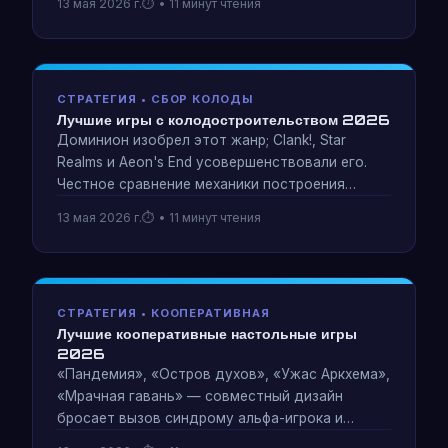
13 мая 2026 г.
• 11 минут чтения
и тому, насколько хорошо они справляются с
устранением.
СТРАТЕГИЯ • СБОР КОЛОДЫ
Лучшие игры с колодостроительством 2026
Доминион изобрел этот жанр; Clank!, Star
Realms и Aeon's End усовершенствовали его.
Честное сравнение механики построения
колоды — вариативность тасования,
13 мая 2026 г.
• 11 минут чтения
согласованность движка и случаи, когда
колода становится обузой.
СТРАТЕГИЯ • КООПЕРАТИВНАЯ
Лучшие кооперативные настольные игры
2026
«Пандемия», «Остров духов», «Ужас Аркхема»,
«Мрачная гавань» — совместный дизайн
бросает вызов синдрому альфа-игрока и
создает настоящую общую напряженность.