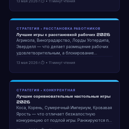
13 мая 2026 г.
• 11 минут чтения
40-летние по-настоящему насладиться ими
вместе? Честный разновозрастной анализ.
СТРАТЕГИЯ • РАССТАНОВКА РАБОТНИКОВ
Лучшие игры с расстановкой рабочих 2026
Агрикола, Виноградарство, Лорды Уотердипа,
Эверделл — что делает размещение рабочих
удовлетворительным, а блокирование
механики создает напряжение или
13 мая 2026 г.
• 11 минут чтения
разочарование. Полная сравнительная таблица
лучших игр 2026 года.
СТРАТЕГИЯ • КОНКУРЕНТНАЯ
Лучшие соревновательные настольные игры
2026
Коса, Корень, Сумеречный Империум, Кровавая
Ярость — что отличает безжалостную
конкуренцию от подлой игры. Ранжируются по
стратегической глубине, качеству асимметрии