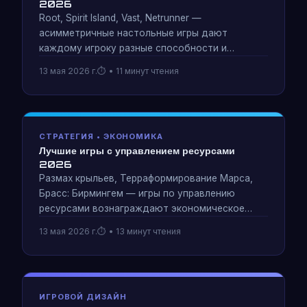
2026
Root, Spirit Island, Vast, Netrunner —
асимметричные настольные игры дают
каждому игроку разные способности и
условия победы. Анализ того, что заставляет
13 мая 2026 г.
• 11 минут чтения
асимметрию создавать глубину и
несправедливый дисбаланс.
СТРАТЕГИЯ • ЭКОНОМИКА
Лучшие игры с управлением ресурсами
2026
Размах крыльев, Терраформирование Марса,
Брасс: Бирмингем — игры по управлению
ресурсами вознаграждают экономическое
планирование больше, чем боевые действия.
13 мая 2026 г.
• 13 минут чтения
Включает анализ систем экспоненциального
масштабирования и проектирование
«антиснежного кома».
ИГРОВОЙ ДИЗАЙН