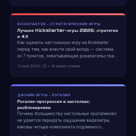
Две игры Space 4X, рассчитанные на
совершенно разные игровые вечера — вот как
выбрать.
KICKSTARTER • СТРАТЕГИЧЕСКИЕ ИГРЫ
Лучшие Kickstarter-игры 2026: стратегии
и 4X
Как оценить настольную игру на Kickstarter
перед тем, как внести свой вклад — система
из 7 пунктов, охватывающая доказательства
прототипа, партнеров-производителей,
13 мая 2026 г.
• 16 минут чтения
расширенную структуру целей и надежность
создателя. Плюс что посмотреть в 3–4
квартале 2026 года в жанре стратегии и 4X.
ДИЗАЙН ИГРЫ • РОГАЛИК
Рогалик-прогрессия в настолках:
разблокировки
Почему большинству настольных «рогаликов»
не удается передать ощущение видеоигры,
каковы четыре компонента подлинного
развития рогаликов и как ограничение