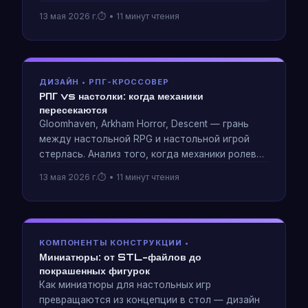
справочные карточки и указания о том, когда
13 мая 2026 г.
• 11 минут чтения
следует полностью пропустить книгу правил
— взято из разработки игры, которая
обучается сама.
ДИЗАЙН • РПГ-КРОССОВЕР
РПГ vs настолки: когда механики
пересекаются
Gloomhaven, Arkham Horror, Descent — грань
между настольной RPG и настольной игрой
стерлась. Анализ того, когда механики ролевых
игр улучшают настольные игры, а когда они
13 мая 2026 г.
• 11 минут чтения
просто добавляют раздутости правил.
КОМПОНЕНТЫ КОНСТРУКЦИИ •
Миниатюры: от STL-файлов до
покрашенных фигурок
Как миниатюры для настольных игр
превращаются из концепции в стол — дизайн