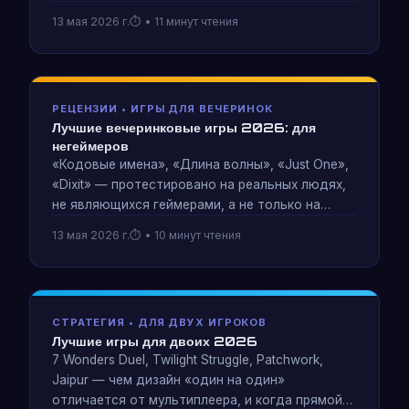
руководство по философии европейского
13 мая 2026 г.
• 11 минут чтения
дизайна и почему она доминирует в топ-100
BGG.
РЕЦЕНЗИИ • ИГРЫ ДЛЯ ВЕЧЕРИНОК
Лучшие вечеринковые игры 2026: для
негеймеров
«Кодовые имена», «Длина волны», «Just One»,
«Dixit» — протестировано на реальных людях,
не являющихся геймерами, а не только на
ветеранах-любителях. Что действительно
13 мая 2026 г.
• 10 минут чтения
работает, когда половина стола никогда не
играла в современную настольную игру.
СТРАТЕГИЯ • ДЛЯ ДВУХ ИГРОКОВ
Лучшие игры для двоих 2026
7 Wonders Duel, Twilight Struggle, Patchwork,
Jaipur — чем дизайн «один на один»
отличается от мультиплеера, и когда прямой