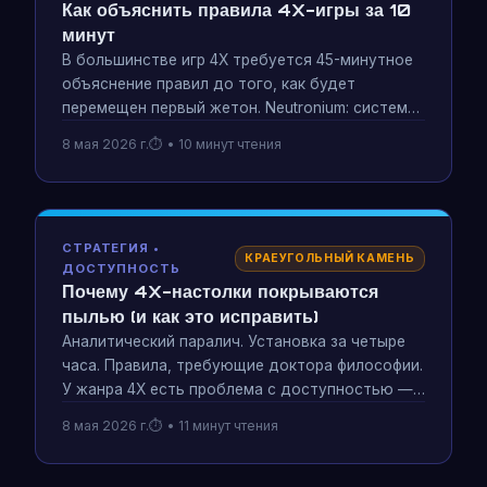
Как объяснить правила 4X-игры за 10
минут
В большинстве игр 4X требуется 45-минутное
объяснение правил до того, как будет
перемещен первый жетон. Neutronium: система
прогрессивной вселенной Parallel Wars
8 мая 2026 г.
• 10 минут чтения
полностью меняет ситуацию — вот как
провести сеанс, на котором обучение
происходит через игру.
СТРАТЕГИЯ •
КРАЕУГОЛЬНЫЙ КАМЕНЬ
ДОСТУПНОСТЬ
Почему 4X-настолки покрываются
пылью (и как это исправить)
Аналитический паралич. Установка за четыре
часа. Правила, требующие доктора философии.
У жанра 4X есть проблема с доступностью —
и он десятилетиями убивал блестящие игры.
8 мая 2026 г.
• 11 минут чтения
Вот анатомия проблемы и один подход,
который действительно работает.