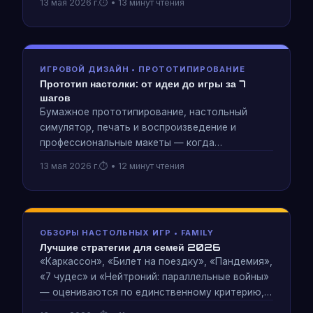
13 мая 2026 г.
• 13 минут чтения
дневная структура кампании. На основе
подготовки Neutronium: Parallel Wars к кампании
на Kickstarter 2026 года.
ИГРОВОЙ ДИЗАЙН • ПРОТОТИПИРОВАНИЕ
Прототип настолки: от идеи до игры за 7
шагов
Бумажное прототипирование, настольный
симулятор, печать и воспроизведение и
профессиональные макеты — когда
использовать каждый уровень точности и
13 мая 2026 г.
• 12 минут чтения
почему, начиная с самого низкого уровня
точности, можно сэкономить месяцы. 7-
шаговая схема для первых прототипов.
ОБЗОРЫ НАСТОЛЬНЫХ ИГР • FAMILY
Лучшие стратегии для семей 2026
«Каркассон», «Билет на поездку», «Пандемия»,
«7 чудес» и «Нейтроний: параллельные войны»
— оцениваются по единственному критерию,
который имеет значение: могут ли 7-летние и