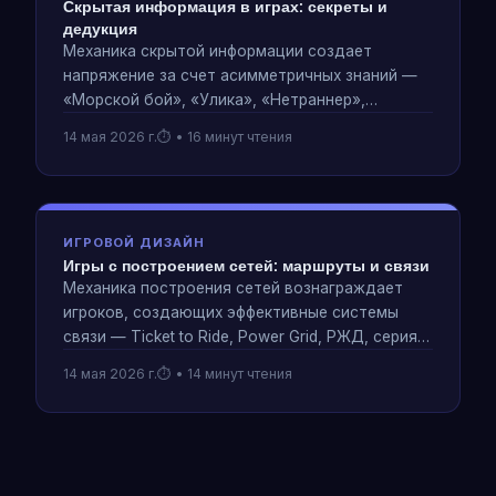
Скрытая информация в играх: секреты и
дедукция
Механика скрытой информации создает
напряжение за счет асимметричных знаний —
«Морской бой», «Улика», «Нетраннер»,
«Секретный Гитлер». Как сокрытие информации
14 мая 2026 г.
• 16 минут чтения
меняет поведение и стратегию игроков.
ИГРОВОЙ ДИЗАЙН
Игры с построением сетей: маршруты и связи
Механика построения сетей вознаграждает
игроков, создающих эффективные системы
связи — Ticket to Ride, Power Grid, РЖД, серия
18XX. Анализ построения маршрутов как
14 мая 2026 г.
• 14 минут чтения
парадигмы проектирования.