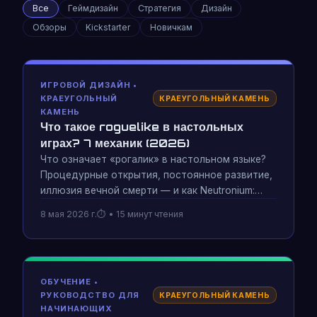
Все
Геймдизайн
Стратегия
Дизайн
Обзоры
Kickstarter
Новичкам
ИГРОВОЙ ДИЗАЙН •
КРАЕУГОЛЬНЫЙ
КРАЕУГОЛЬНЫЙ КАМЕНЬ
КАМЕНЬ
Что такое roguelike в настольных
играх? 7 механик (2026)
Что означает «рогалик» в настольном языке?
Процедурные открытия, постоянное развитие,
иллюзия вечной смерти — и как Neutronium:
Parallel Wars построила roguelike-систему с 13
8 мая 2026 г.
• 15 минут чтения
вселенными полностью из картона.
ОБУЧЕНИЕ •
РУКОВОДСТВО ДЛЯ
КРАЕУГОЛЬНЫЙ КАМЕНЬ
НАЧИНАЮЩИХ