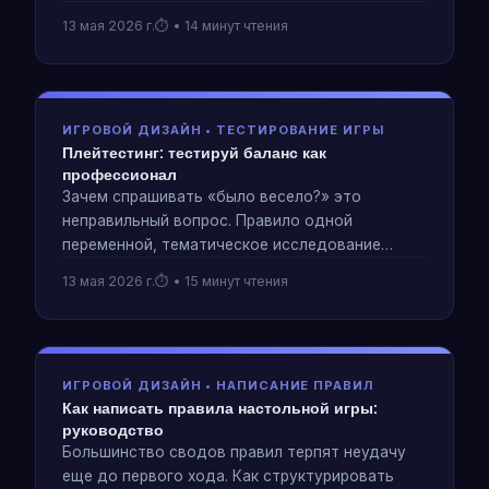
повторного прохождения и механической
13 мая 2026 г.
• 14 минут чтения
глубине. Включает сравнительную таблицу и
руководство покупателя.
ИГРОВОЙ ДИЗАЙН • ТЕСТИРОВАНИЕ ИГРЫ
Плейтестинг: тестируй баланс как
профессионал
Зачем спрашивать «было весело?» это
неправильный вопрос. Правило одной
переменной, тематическое исследование
«снежного кома» Nuclear Port, тестирование
13 мая 2026 г.
• 15 минут чтения
смешанного опыта с калибровкой для
гандикапов и когда прекратить игровое
тестирование. На основе 25-летних
документированных сессий.
ИГРОВОЙ ДИЗАЙН • НАПИСАНИЕ ПРАВИЛ
Как написать правила настольной игры:
руководство
Большинство сводов правил терпят неудачу
еще до первого хода. Как структурировать