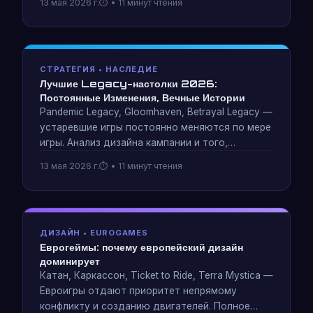
13 мая 2026 г.
• 11 минут чтения
тому, насколько мастерство фактически
определяет победителя.
СТРАТЕГИЯ • НАСЛЕДИЕ
Лучшие Legacy-настолки 2026:
Постоянные Изменения, Вечные Истории
Pandemic Legacy, Gloomhaven, Betrayal Legacy —
устаревшие игры постоянно меняются по мере
игры. Анализ дизайна кампании и того,
создают ли разрушаемые компоненты лучшие
13 мая 2026 г.
• 11 минут чтения
истории или просто сожалеют.
ДИЗАЙН • EUROGAMES
Еврогеймы: почему европейский дизайн
доминирует
Катан, Каркассон, Ticket to Ride, Terra Mystica —
Евроигры отдают приоритет непрямому
конфликту и созданию двигателей. Полное