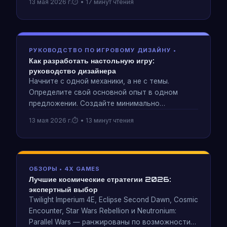
13 мая 2026 г.
• 17 минут чтения
взаимодействия, а не обучение, является
инструментом проектирования, который
заставляет цикл работать в картоне.
РУКОВОДСТВО ПО ИГРОВОМУ ДИЗАЙНУ •
Как разработать настольную игру:
руководство дизайнера
Начните с одной механики, а не с темы.
Определите свой основной опыт в одном
предложении. Создайте минимально
жизнеспособную игру. Полное руководство по
13 мая 2026 г.
• 13 минут чтения
дизайну настольных игр за 25 лет разработки
Neutronium: Parallel Wars.
ОБЗОРЫ • 4X GAMES
Лучшие космические стратегии 2026:
экспертный выбор
Twilight Imperium 4E, Eclipse Second Dawn, Cosmic
Encounter, Star Wars Rebellion и Neutronium:
Parallel Wars — ранжированы по возможности