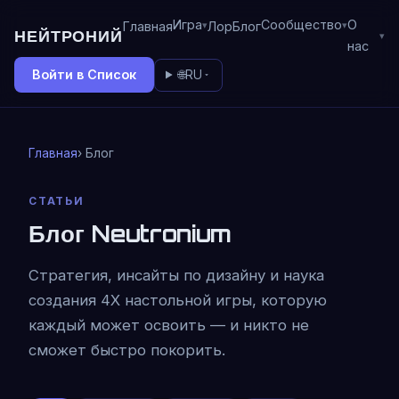
Игра
Сообщество
О
Главная
Лор
Блог
НЕЙТРОНИЙ
нас
Войти в Список
🌐
RU
Главная
› Блог
СТАТЬИ
Блог Neutronium
Стратегия, инсайты по дизайну и наука
создания 4X настольной игры, которую
каждый может освоить — и никто не
сможет быстро покорить.