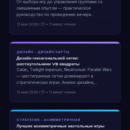
От выбора игр до управления группами со
смешанным опытом — практическое
руководство по проведению вечера
настольных игр, который действительно
13 мая 2026 г.
• 11 минут чтения
работает. Протестировано на группах от 7-
летних до профессиональных геймеров.
ДИЗАЙН • ДИЗАЙН КАРТЫ
Дизайн гексагональной сетки:
шестиугольники vs квадраты
Catan, Twilight Imperium, Neutronium: Parallel Wars
— шестигранные сетки доминируют в
стратегических играх. Анализ дизайна,
объясняющий, почему шестиугольные плитки
13 мая 2026 г.
• 11 минут чтения
обеспечивают лучшее движение, смежность и
разнообразие карты, чем квадратные сетки.
СТРАТЕГИЯ • АСИММЕТРИЧНАЯ
Лучшие асимметричные настольные игры