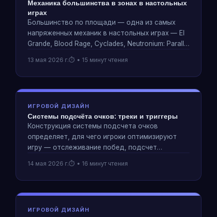
Механика большинства в зонах в настольных
играх
Большинство по площади — одна из самых
напряженных механик в настольных играх — El
Grande, Blood Rage, Cyclades, Neutronium: Parallel
Wars. Анализ того, как контроль над регионами
13 мая 2026 г.
• 15 минут чтения
создает конфликт, не требуя прямого
устранения.
ИГРОВОЙ ДИЗАЙН
Системы подсчёта очков: треки и триггеры
Конструкция системы подсчета очков
определяет, для чего игроки оптимизируют
игру — отслеживание побед, подсчет
большинства, контроль над территорией,
14 мая 2026 г.
• 16 минут чтения
триггеры эндшпиля. Анализ того, как выигрыш
формирует стратегию с первого хода.
ИГРОВОЙ ДИЗАЙН