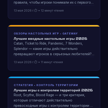
правила, чтобы игроки понимали их с первого
прочтения: сначала написание примеров,
13 мая 2026 г.
• 12 минут чтения
постепенное раскрытие и уроки 25 лет
преподавания Neutronium: Parallel Wars новым
игрокам.
ОБЗОРЫ НАСТОЛЬНЫХ ИГР • GATEWAY
Лучшие вводные настольные игры 2026
Catan, Ticket to Ride, Pandemic, 7 Wonders,
Splendor — какие игры действительно
превращают игроков в серьезных любителей?
Честный анализ того, чему учит каждая игра и
13 мая 2026 г.
• 11 минут чтения
к чему она не готовит игроков.
СТРАТЕГИЯ • КОНТРОЛЬ ТЕРРИТОРИИ
Лучшие игры с контролем территорий 2026
Root, Scythe, Blood Rage — и три критерия,
которые отличают действительно
превосходные игры с контролем территории от