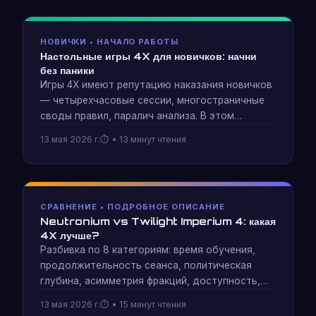
снова.
НОВИЧКИ • НАЧАЛО РАБОТЫ
Настольные игры 4X для новичков: начни
без паники
Игры 4X имеют репутацию наказания новичков
— четырехчасовые сессии, многостраничные
своды правил, паралич анализа. В этом
руководстве рассказывается, как выбрать
13 мая 2026 г.
• 13 минут чтения
правильную точку входа, провести первую
сессию без замешательства и выработать
привычки, которые сделают вас лучшим
игроком в 4X.
СРАВНЕНИЕ • ПОДРОБНОЕ ОПИСАНИЕ
Neutronium vs Twilight Imperium 4: какая
4X лучше?
Разбивка по 8 категориям: время обучения,
продолжительность сеанса, политическая
глубина, асимметрия фракций, доступность,
возможность повторного прохождения,
13 мая 2026 г.
• 15 минут чтения
сложность настройки и эпический масштаб.