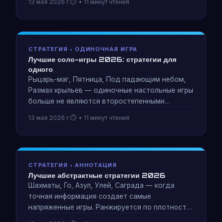
13 мая 2026 г.
• 11 минут чтения
Оценивается по кривым сложности,
интеграции тем и ценности повторного
прохождения.
СТРАТЕГИЯ • ОДИНОЧНАЯ ИГРА
Лучшие соло-игры 2026: стратегии для
одного
Рыцарь-маг, Пятница, Под падающим небом,
Размах крыльев — одиночные настольные игры
больше не являются второстепенными
мыслями. Глубокий анализ систем автоматов,
13 мая 2026 г.
• 11 минут чтения
масштабирование сложности и то, что
отличает настоящий одиночный дизайн от
многопользовательского пасьянса.
СТРАТЕГИЯ • АННОТАЦИЯ
Лучшие абстрактные стратегии 2026
Шахматы, Го, Азул, Улей, Саграда — когда
точная информация создает самые
напряженные игры. Ранжируется по плотности
решений, соотношению глубины и сложности и