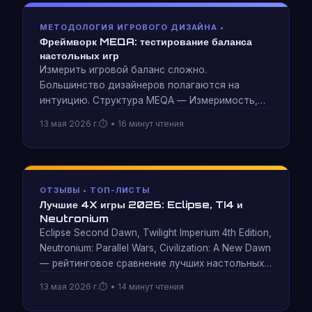
МЕТОДОЛОГИЯ ИГРОВОГО ДИЗАЙНА •
Фреймворк MEQA: тестирование баланса
настольных игр
Измерить игровой баланс сложно.
Большинство дизайнеров полагаются на
интуицию. Структура MEQA — Измеримость,
Вовлеченность, Контроль качества,
13 мая 2026 г.
• 16 минут чтения
Адаптивность — представляет собой
методологию систематического
тестирования, разработанную за 25 лет и
более 12 задокументированных сессий
ОТЗЫВЫ • ТОП-ЛИСТЫ
игрового тестирования Neutronium: Parallel
Лучшие 4X игры 2026: Eclipse, TI4 и
Wars.
Neutronium
Eclipse Second Dawn, Twilight Imperium 4th Edition,
Neutronium: Parallel Wars, Civilization: A New Dawn
— рейтинговое сравнение лучших настольных
игр 4X, доступных в 2026 году, оцениваемое
13 мая 2026 г.
• 14 минут чтения
по показателям, которые фактически
определяют, будет ли игра воспроизведена