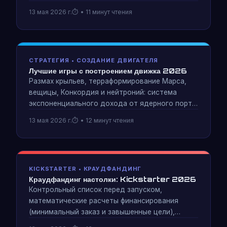
игр, в которых есть просто карта: постоянная
13 мая 2026 г.
• 11 минут чтения
территориальная ценность, оспариваемые
границы и наказуемое чрезмерное расширение.
СТРАТЕГИЯ • СОЗДАНИЕ ДВИГАТЕЛЯ
Лучшие игры с построением движка 2026
Размах крыльев, терраформирование Марса,
вещицы, Конкордия и нейтроний: система
экспоненциального дохода от ядерного порта
в Parallel Wars. Почему игры по созданию
13 мая 2026 г.
• 12 минут чтения
движков являются наиболее интересным
жанром стратегий и почему некоторые движки
кажутся лучше других.
KICKSTARTER • КРАУДФАНДИНГ
Краудфандинг настолки: Kickstarter 2026
Контрольный список перед запуском,
математические расчеты финансирования
(минимальный заказ и завышенные цели),
периодичность общения со спонсорами и 30-