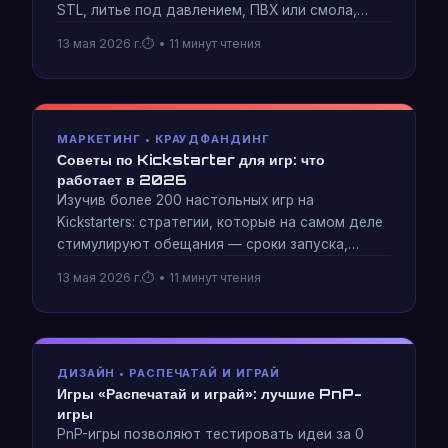
STL, литье под давлением, ПВХ или смола,
основы покраски и дизайн хранилища.
13 мая 2026 г.
• 11 минут чтения
Результаты создания шести уникальных
скульптур героев.
МАРКЕТИНГ • КРАУДФАНДИНГ
Советы по Kickstarter для игр: что
работает в 2026
Изучив более 200 настольных игр на
Kickstarters: стратегии, которые на самом деле
стимулируют обещания — сроки запуска,
предварительная стратегия, построение
13 мая 2026 г.
• 11 минут чтения
расширенных целей и то, в чем ошибались
почти все провальные кампании.
ДИЗАЙН • РАСПЕЧАТАЙ И ИГРАЙ
Игры «Распечатай и играй»: лучшие PnP-
игры
PnP-игры позволяют тестировать идеи за 0