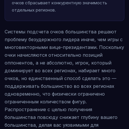
очков сбрасывает конкурентную значимость
отдельных регионов.
Системы подсчета очков большинства решают
проблему безудержного лидера иначе, чем игры с
многовекторными вице-президентами. Поскольку
очки начисляются относительно позиций
оппонентов, а не абсолютно, игрок, который
доминирует во всех регионах, набирает много
очков, но единственный способ сделать это —
поддерживать большинство во всех регионах
одновременно, что физически ограничено
ограниченным количеством фигур.
Распространение с целью получения
большинства повсюду снижает глубину вашего
большинства, делая вас уязвимыми для