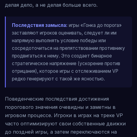
делая дело, а не делая больше всего.
Последствия замысла:
игры «Гонка до порога»
заставляют игроков оценивать, следует ли им
напрямую выполнять условие победы или
сосредоточиться на препятствовании противнику
продвигаться к нему. Это создает бинарное
стратегическое напряжение (ускорение против
отрицания), которое игры с отслеживанием VP
редко генерируют с такой же ясностью.
Поведенческие последствия достижения
порогового значения очевидны и заметны в
игровом процессе. Игроки в играх на треке VP
часто оптимизируют свои собственные движки
до поздней игры, а затем переключаются на