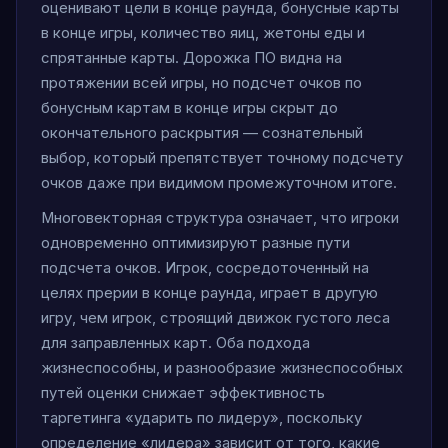
оценивают цели в конце раунда, бонусные карты
в конце игры, количество яиц, жетоны еды и
спрятанные карты. Дорожка ПО видна на
протяжении всей игры, но подсчет очков по
бонусным картам в конце игры скрыт до
окончательного раскрытия — сознательный
выбор, который препятствует точному подсчету
очков даже при видимом промежуточном итоге.
Многовекторная структура означает, что игроки
одновременно оптимизируют разные пути
подсчета очков. Игрок, сосредоточенный на
целях прерии в конце раунда, играет в другую
игру, чем игрок, строящий движок густого леса
для заправленных карт. Оба подхода
жизнеспособны, и разнообразие жизнеспособных
путей оценки снижает эффективность
таргетинга «ударить по лидеру», поскольку
определение «лидера» зависит от того, какие