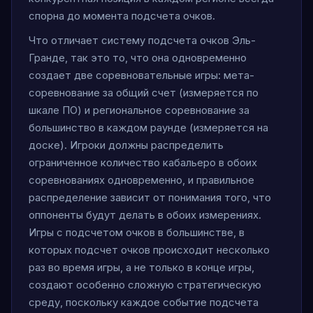
спорна до момента подсчета очков.
Что отличает систему подсчета очков Эль-
Гранде, так это то, что она одновременно
создает две соревновательные игры: мета-
соревнование за общий счет (измеряется по
шкале ПО) и региональное соревнование за
большинство в каждом раунде (измеряется на
доске). Игроки должны распределить
ограниченное количество кабальеро в обоих
соревнованиях одновременно, и правильное
распределение зависит от понимания того, что
оппоненты будут делать в обоих измерениях.
Игры с подсчетом очков в большинстве, в
которых подсчет очков происходит несколько
раз во время игры, а не только в конце игры,
создают особенно сложную стратегическую
среду, поскольку каждое событие подсчета