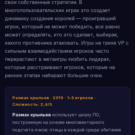
свои собственные стратегии. В
многопользовательских играх это создает
динамику создания королей — проигравший
игрок, который не может победить, все равно
может определять, кто это сделает, выбирая,
какого противника атаковать. Игры на треке VP с
сильным взаимодействием игроков часто
перерастают в метаигры «избить лидера»,
которые расстраивают игроков, которые на
ранних этапах набирают большие очки.
Размах крыльев · 2019 · 1–5 игроков ·
Сложность: 2,4/5
Размах крыльев
использует шкалу ПО,
построенную на основе многовекторного
подсчета очков: птицы в каждой среде обитания