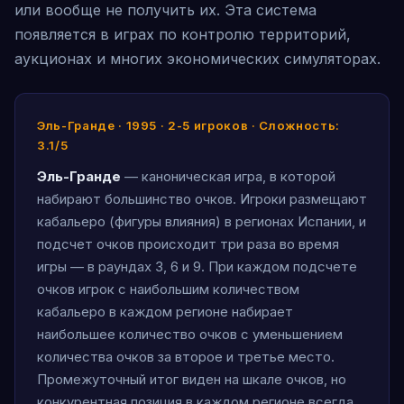
или вообще не получить их. Эта система
появляется в играх по контролю территорий,
аукционах и многих экономических симуляторах.
Эль-Гранде · 1995 · 2-5 игроков · Сложность:
3.1/5
Эль-Гранде
— каноническая игра, в которой
набирают большинство очков. Игроки размещают
кабальеро (фигуры влияния) в регионах Испании, и
подсчет очков происходит три раза во время
игры — в раундах 3, 6 и 9. При каждом подсчете
очков игрок с наибольшим количеством
кабальеро в каждом регионе набирает
наибольшее количество очков с уменьшением
количества очков за второе и третье место.
Промежуточный итог виден на шкале очков, но
конкурентная позиция в каждом регионе всегда