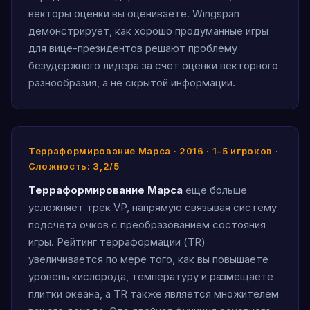
векторы оценки вы оцениваете. Wingspan
демонстрирует, как хорошо продуманные игры
для вице-президентов решают проблему
безудержного лидера за счет оценки векторного
разнообразия, а не скрытой информации.
Терраформирование Марса · 2016 · 1–5 игроков ·
Сложность: 3,2/5
Терраформирование Марса
еще больше
усложняет трек VP, напрямую связывая систему
подсчета очков с преобразованием состояния
игры. Рейтинг терраформации (TR)
увеличивается по мере того, как вы повышаете
уровень кислорода, температуру и размещаете
плитки океана, а TR также является множителем