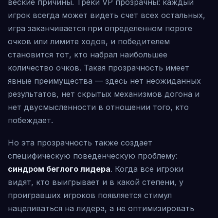
веские причины. Треки VP прозрачны: каждый
игрок всегда может видеть счет всех остальных,
игра заканчивается при определенном пороге
очков или лимите ходов, и победителем
становится тот, кто набрал наибольшее
количество очков. Такая прозрачность имеет
явные преимущества — здесь нет неожиданных
результатов, нет скрытых механизмов догона и
нет двусмысленности в отношении того, кто
побеждает.
Но эта прозрачность также создает
специфическую поведенческую проблему:
синдром беглого лидера
. Когда все игроки
видят, кто выигрывает и в какой степени, у
проигравших игроков появляется стимул
нацеливаться на лидера, а не оптимизировать