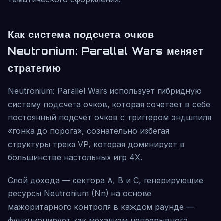
Как система подсчета очков
Neutronium: Parallel Wars меняет
стратегию
Neutronium: Parallel Wars использует гибридную
систему подсчета очков, которая сочетает в себе
постоянный подсчет очков с триггером эндшпиля
«гонка до порога», сознательно избегая
структуры трека VP, которая доминирует в
большинстве настольных игр 4X.
Слой дохода — сектора A, B и C, генерирующие
ресурсы Neutronium (Nn) на основе
мажоритарного контроля в каждом раунде —
функционирует как механизм непрерывного