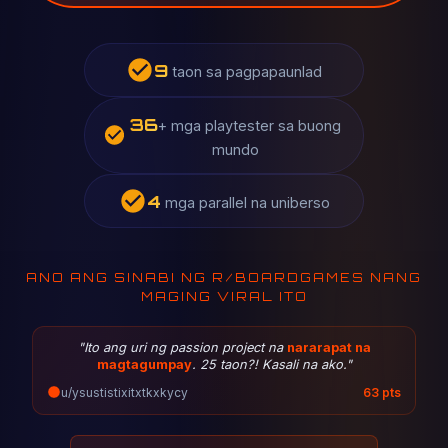
13
taon sa pagpapaunlad
53
+ mga playtester sa buong
mundo
6
mga parallel na uniberso
ANO ANG SINABI NG R/BOARDGAMES NANG
MAGING VIRAL ITO
"Ito ang uri ng passion project na
nararapat na
magtagumpay
. 25 taon?! Kasali na ako."
u/ysustistixitxtkxkycy
63 pts