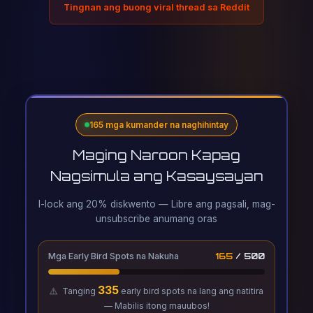
Tingnan ang buong viral thread sa Reddit
165 mga kumander na naghihintay
Maging Naroon Kapag
Nagsimula ang Kasaysayan
I-lock ang 20% diskwento — Libre ang pagsali, mag-
unsubscribe anumang oras
Mga Early Bird Spots na Nakuha
165
/ 500
335
⚠️
Tanging
early bird spots na lang ang natitira
— Mabilis itong mauubos!