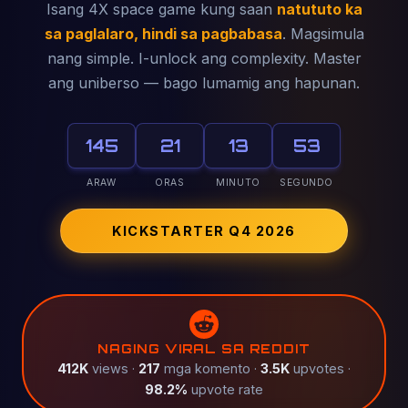
Isang 4X space game kung saan
natututo ka
sa paglalaro, hindi sa pagbabasa
. Magsimula
nang simple. I-unlock ang complexity. Master
ang uniberso — bago lumamig ang hapunan.
145
21
13
50
ARAW
ORAS
MINUTO
SEGUNDO
KICKSTARTER Q4 2026
NAGING VIRAL SA REDDIT
412K
views ·
217
mga komento ·
3.5K
upvotes ·
98.2%
upvote rate