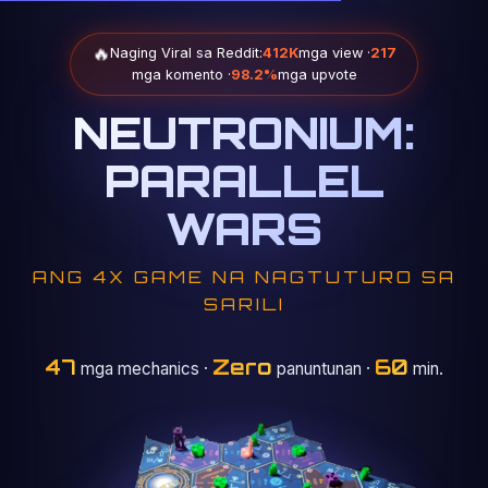
🔥
Naging Viral sa Reddit:
412K
mga view ·
217
mga komento ·
98.2%
mga upvote
NEUTRONIUM:
PARALLEL
WARS
ANG 4X GAME NA NAGTUTURO SA
SARILI
47
Zero
60
mga mechanics
·
panuntunan ·
min.