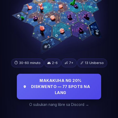
⏱️ 30-60 minuto
👥 2-6
👶 7+
🌌 13 Uniberso
MAKAKUHA NG 20%
DISKWENTO — 77 SPOTS NA
LANG
O subukan nang libre sa Discord →