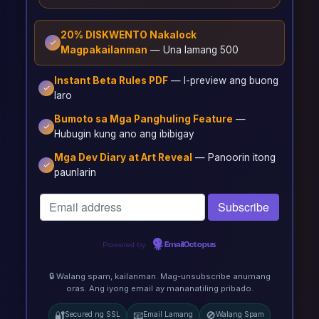
20% DISKWENTO Nakalock
Magpakailanman
— Una lamang 500
Instant Beta Rules PDF
— I-preview ang buong
laro
Bumoto sa Mga Panghuling Feature
—
Hubugin kung ano ang ibibigay
Mga Dev Diary at Art Reveal
— Panoorin itong
paunlarin
Powered by
EmailOctopus
🔒 Walang spam, kailanman. Mag-unsubscribe anumang
oras. Ang iyong email ay mananatiling pribado.
🔐
📧
🚫
Secured ng SSL
Email Lamang
Walang Spam