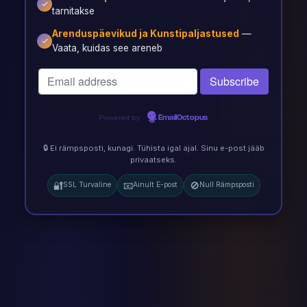
tarnitakse
Arenduspäevikud ja Kunstipaljastused
—
Vaata, kuidas see areneb
Powered by
EmailOctopus
🔒 Ei rämpsposti, kunagi. Tühista igal ajal. Sinu e-post jääb
privaatseks.
🔐
📧
🚫
SSL Turvaline
Ainult E-post
Null Rämpsposti