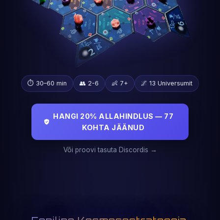
⏱️ 30–60 min
👥 2-6
👶 7+
🌌 13 Universumit
HANGI 20% ALLAHINDLUS — 77
KOHTA JÄÄNUD
Või proovi tasuta Discordis →