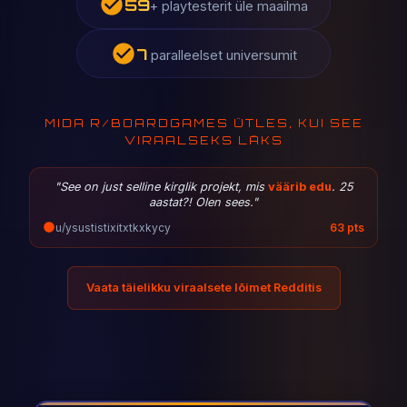
77
+ playtesterit üle maailma
10
paralleelset universumit
MIDA R/BOARDGAMES ÜTLES, KUI SEE
VIRAALSEKS LÄKS
"See on just selline kirglik projekt, mis
väärib edu
. 25
aastat?! Olen sees."
u/ysustistixitxtkxkycy
63 pts
Vaata täielikku viraalsete lõimet Redditis