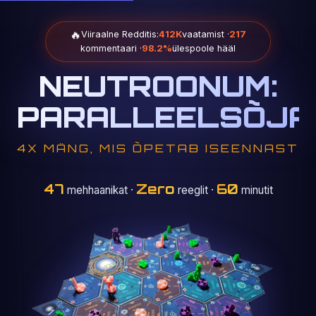
🔥
Viiraalne Redditis:
412K
vaatamist ·
217
kommentaari ·
98.2%
ülespoole hääl
NEUTROONUM:
PARALLEELSÕJA
4X MÄNG, MIS ÕPETAB ISEENNAST
47
Zero
60
mehhaanikat
·
reeglit ·
minutit