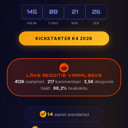
145
08
21
22
PÄEVA
TUNDI
MIN
SEK
KICKSTARTER K4 2026
LÄKS REDDITIS VIRAALSEKS
412K
vaatamist ·
217
kommentaari ·
3,5K
ülespoole
häält ·
98,2%
heakskiitu
19
aastat arendamist