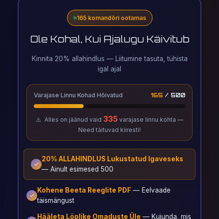
165 komandöri ootamas
Ole Kohal, Kui Ajalugu Käivitub
Kinnita 20% allahindlus — Liitumine tasuta, tühista
igal ajal
Varajase Linnu Kohad Hõivatud
165
/ 500
335
⚠️
Alles on jäänud vaid
varajase linnu kohta —
Need täituvad kiiresti!
20% ALLAHINDLUS Lukustatud Igaveseks
— Ainult esimesed 500
Kohene Beeta Reeglite PDF
— Eelvaade
täismängust
Hääleta Lõplike Omaduste Üle
— Kujunda, mis