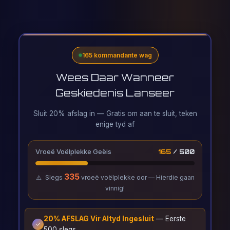
165 kommandante wag
Wees Daar Wanneer
Geskiedenis Lanseer
Sluit 20% afslag in — Gratis om aan te sluit, teken
enige tyd af
Vroeë Voëlplekke Geëis
165
/ 500
335
⚠️
Slegs
vroeë voëlplekke oor — Hierdie gaan
vinnig!
20% AFSLAG Vir Altyd Ingesluit
— Eerste
500 slegs