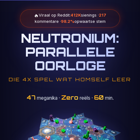
🔥
Viraal op Reddit:
412K
sienings ·
217
kommentare ·
98.2%
opwaartse stem
NEUTRONIUM:
PARALLELE
OORLOGE
DIE 4X SPEL WAT HOMSELF LEER
47
Zero
60
meganika
·
reëls ·
min.