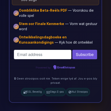
Oombliklike Beta-Reëls PDF
— Voorskou die
volle spel
Stem oor Finale Kenmerke
— Vorm wat gestuur
word
Ontwikkelingsdagboeke en
Kunsaankondigings
— Kyk hoe dit ontwikkel
Powered by
EmailOctopus
🔒 Geen strooipos ooit nie. Teken enige tyd af. Jou e-pos bly
privaat.
🔐
📧
🚫
SSL Beveilig
Slegs E-pos
Nul Strooipos