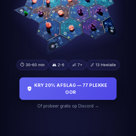
⏱️ 30–60 min
👥 2-6
👶 7+
🌌 13 Heelalle
KRY 20% AFSLAG — 77 PLEKKE
OOR
Of probeer gratis op Discord →