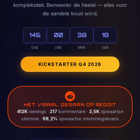
kompleksiteit. Bemeester die heelal — alles voor
die aandete koud word.
146
00
38
15
DAE
URE
MIN
SEK
KICKSTARTER Q4 2026
HET VIRAAL GEGAAN OP REDDIT
412K
sienings ·
217
kommentare ·
3,5K
opwaartse
stemme ·
98,2%
opwaartse stemmingskoers