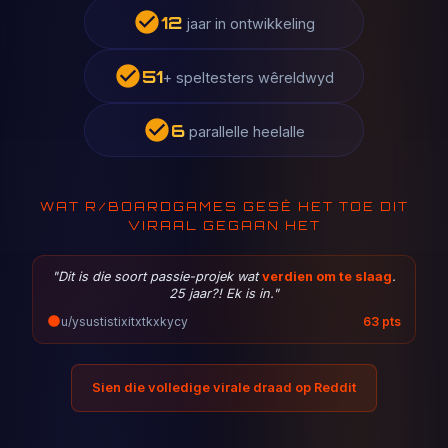
17
jaar in ontwikkeling
69
+ speltesters wêreldwyd
9
parallelle heelalle
WAT R/BOARDGAMES GESÊ HET TOE DIT
VIRAAL GEGAAN HET
"Dit is die soort passie-projek wat
verdien om te slaag
.
25 jaar?! Ek is in."
u/ysustistixitxtkxkycy
63 pts
Sien die volledige virale draad op Reddit