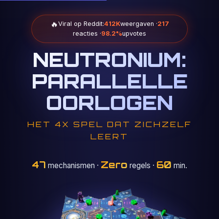
🔥
Viral op Reddit:
412K
weergaven ·
217
reacties ·
98.2%
upvotes
NEUTRONIUM:
PARALLELLE
OORLOGEN
HET 4X SPEL DAT ZICHZELF
LEERT
47
Zero
60
mechanismen
·
regels ·
min.