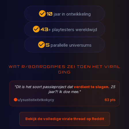
16
jaar in ontwikkeling
65
+ playtesters wereldwijd
8
parallelle universums
WAT R/BOARDGAMES ZEI TOEN HET VIRAL
GING
"Dit is het soort passieproject dat
verdient te slagen
. 25
jaar?! Ik doe mee."
u/ysustistixitxtkxkycy
63 pts
Bekijk de volledige virale thread op Reddit