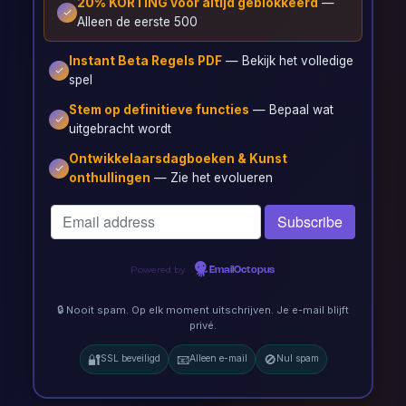
20% KORTING voor altijd geblokkeerd
—
Alleen de eerste 500
Instant Beta Regels PDF
— Bekijk het volledige
spel
Stem op definitieve functies
— Bepaal wat
uitgebracht wordt
Ontwikkelaarsdagboeken & Kunst
onthullingen
— Zie het evolueren
Powered by
EmailOctopus
🔒 Nooit spam. Op elk moment uitschrijven. Je e-mail blijft
privé.
🔐
📧
🚫
SSL beveiligd
Alleen e-mail
Nul spam