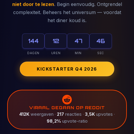
niet door te lezen
. Begin eenvoudig. Ontgrendel
complexiteit. Beheers het universum — voordat
het diner koud is.
144
12
47
42
DAGEN
UREN
MIN
SEC
KICKSTARTER Q4 2026
VIRAAL GEGAAN OP REDDIT
412K
weergaven ·
217
reacties ·
3,5K
upvotes ·
98,2%
upvote-ratio