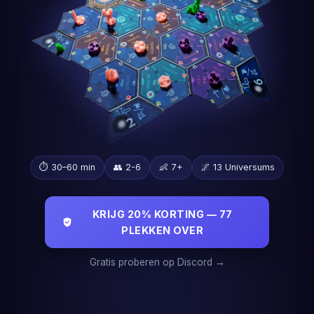
⏱️ 30–60 min
👥 2-6
👶 7+
🌌 13 Universums
KRIJG 20% KORTING — 77
PLEKKEN OVER
Gratis proberen op Discord →