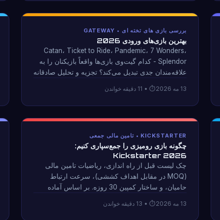
بررسی بازی های تخته ای • GATEWAY
بهترین بازی‌های ورودی 2026
Catan، Ticket to Ride، Pandemic، 7 Wonders،
Splendor - کدام گیت‌وی بازی‌ها واقعاً بازیکنان را به
علاقه‌مندان جدی تبدیل می‌کند؟ تجزیه و تحلیل صادقانه
از آنچه که هر بازی می آموزد و برای چه چیزی
13 مه 2026
• 11 دقیقه خواندن
بازیکنان را آماده نمی کند.
KICKSTARTER • تامین مالی جمعی
چگونه بازی رومیزی را جمع‌سپاری کنیم:
Kickstarter 2026
چک لیست قبل از راه اندازی، ریاضیات تامین مالی
(MOQ در مقابل اهداف کششی)، سرعت ارتباط
حامیان، و ساختار کمپین 30 روزه. بر اساس آماده
سازی نوترونیوم: جنگ های موازی برای کمپین کیک
13 مه 2026
• 13 دقیقه خواندن
استارتر 2026.