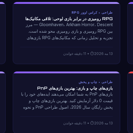
طراحی • کراس اوور RPG
RPG رومیزی در برابر بازی لوحی: تلاقی مکانیک‌ها
Gloomhaven، Arkham Horror، Descent — مرز
بین RPG رومیزی و بازی رومیزی محو شده است.
تجزیه و تحلیل زمانی که مکانیک‌های RPG بازی‌های
تخته‌ای را بهبود می‌بخشند و زمانی که آنها فقط به
کتاب قوانین نفخ می‌افزایند.
13 مه 2026
• 11 دقیقه خواندن
طراحی • چاپ و پخش
بازی‌های چاپ و بازی: بهترین بازی‌های PnP
بازی‌های PnP به شما امکان می‌دهند ایده‌های خود را با
قیمت 0 دلار آزمایش کنید. بهترین بازی‌های چاپ و
پخش رایگان سال 2026، اصول طراحی PnP و نحوه
اجرای نمونه اولیه نقص‌های طراحی را سریع‌تر از
آزمایش پخش دیجیتال آشکار می‌کند.
13 مه 2026
• 11 دقیقه خواندن