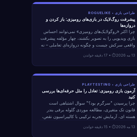
طراحی بازی • ROGUELIKE
پیشرفت روگ‌لایک در بازی‌های رومیزی: باز کردن و
دروازه‌ها
چرا اکثر «روگولایک‌های رومیزی» نمی‌توانند احساس
بازی ویدیویی را به تصویر بکشند، چهار مؤلفه پیشرفت
واقعی سرکش چیست و چگونه دروازه‌ای تعاملی – نه
دروازه‌ای آموزشی – ابزار طراحی است که باعث
13 مه 2026
• 17 دقیقه خواندن
می‌شود حلقه در مقوا کار کند.
طراحی بازی • PLAYTESTING
آزمون بازی رومیزی: تعادل را مثل حرفه‌ای‌ها بررسی
کنید
چرا پرسیدن "سرگرم بود؟" سوال اشتباهی است
قانون تک متغیری، مطالعه موردی گلوله برفی بندر
هسته ای، آزمایش تجربه ترکیبی با کالیبراسیون نقص،
و زمان توقف آزمایش بازی. بر اساس 25 سال
13 مه 2026
• 15 دقیقه خواندن
جلسات مستند.