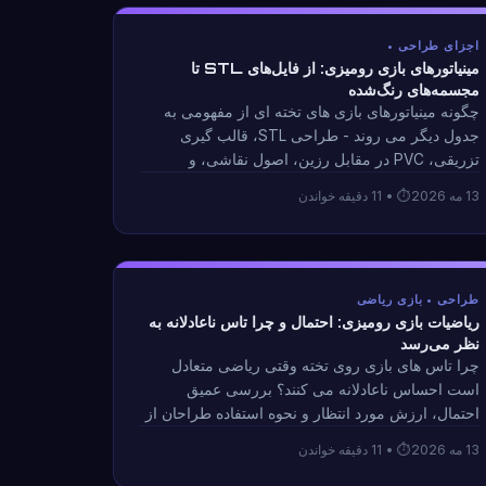
اجزای طراحی •
مینیاتورهای بازی رومیزی: از فایل‌های STL تا
مجسمه‌های رنگ‌شده
چگونه مینیاتورهای بازی های تخته ای از مفهومی به
جدول دیگر می روند - طراحی STL، قالب گیری
تزریقی، PVC در مقابل رزین، اصول نقاشی، و
طراحی ذخیره سازی. بینش از طراحی 6 مجسمه
13 مه 2026
• 11 دقیقه خواندن
قهرمان منحصر به فرد.
طراحی • بازی ریاضی
ریاضیات بازی رومیزی: احتمال و چرا تاس ناعادلانه به
نظر می‌رسد
چرا تاس های بازی روی تخته وقتی ریاضی متعادل
است احساس ناعادلانه می کنند؟ بررسی عمیق
احتمال، ارزش مورد انتظار و نحوه استفاده طراحان از
فرمول های درآمد نمایی برای کنترل سرعت بازی.
13 مه 2026
• 11 دقیقه خواندن