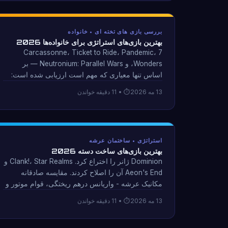
بررسی بازی های تخته ای • خانواده
بهترین بازی‌های استراتژی برای خانواده‌ها 2026
Carcassonne، Ticket to Ride، Pandemic، 7
Wonders، و Neutronium: Parallel Wars — بر
اساس تنها معیاری که مهم است ارزیابی شده است:
آیا افراد 7 ساله و 40 ساله می توانند واقعاً از آنها لذت
13 مه 2026
• 11 دقیقه خواندن
ببرند؟ تجزیه و تحلیل صادقانه سن مخلوط.
استراتژی • ساختمان عرشه
بهترین بازی‌های ساخت دسته 2026
Dominion ژانر را اختراع کرد. Clank!، Star Realms و
Aeon's End آن را اصلاح کردند. مقایسه صادقانه
مکانیک عرشه - واریانس درهم ریختگی، قوام موتور و
زمانی که عرشه به یک بدهی تبدیل می شود.
13 مه 2026
• 11 دقیقه خواندن