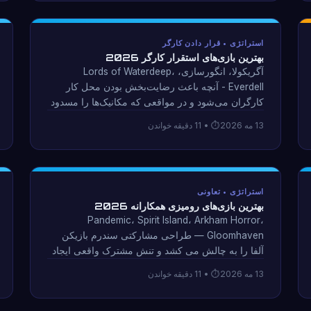
استراتژی • قرار دادن کارگر
بهترین بازی‌های استقرار کارگر 2026
آگریکولا، انگورسازی، Lords of Waterdeep،
Everdell - آنچه باعث رضایت‌بخش بودن محل کار
کارگران می‌شود و در مواقعی که مکانیک‌ها را مسدود
می‌کند، تنش در مقابل ناامیدی ایجاد می‌کند. جدول
13 مه 2026
• 11 دقیقه خواندن
مقایسه کامل بهترین بازی های سال 2026.
استراتژی • تعاونی
بهترین بازی‌های رومیزی همکارانه 2026
Pandemic، Spirit Island، Arkham Horror،
Gloomhaven — طراحی مشارکتی سندرم بازیکن
آلفا را به چالش می کشد و تنش مشترک واقعی ایجاد
می کند. بر اساس منحنی‌های دشواری، ادغام تم، و
13 مه 2026
• 11 دقیقه خواندن
ارزش پخش رتبه‌بندی شده است.