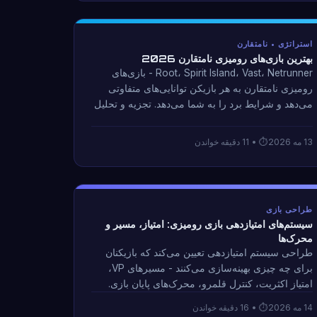
استراتژی • نامتقارن
بهترین بازی‌های رومیزی نامتقارن 2026
Root، Spirit Island، Vast، Netrunner - بازی‌های
رومیزی نامتقارن به هر بازیکن توانایی‌های متفاوتی
می‌دهد و شرایط برد را به شما می‌دهد. تجزیه و تحلیل
آنچه که عدم تقارن باعث ایجاد عمق در مقابل عدم
تعادل ناعادلانه می شود.
13 مه 2026
• 11 دقیقه خواندن
طراحی بازی
سیستم‌های امتیازدهی بازی رومیزی: امتیاز، مسیر و
محرک‌ها
طراحی سیستم امتیازدهی تعیین می‌کند که بازیکنان
برای چه چیزی بهینه‌سازی می‌کنند - مسیرهای VP،
امتیاز اکثریت، کنترل قلمرو، محرک‌های پایان بازی.
تجزیه و تحلیل چگونگی شکل دادن به استراتژی از
14 مه 2026
• 16 دقیقه خواندن
حرکت اول به امتیاز.