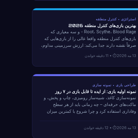
استراتژی • کنترل منطقه
بهترین بازی‌های کنترل منطقه 2026
Root، Scythe، Blood Rage - و سه معیاری که
بازی‌های کنترل منطقه واقعا عالی را از بازی‌هایی که
صرفاً نقشه دارند جدا می‌کند: ارزش سرزمینی مداوم،
مرزهای قابل اعتراض، و گسترش بیش از حد قابل
13 مه 2026
• 11 دقیقه خواندن
مجازات.
طراحی بازی • نمونه سازی
نمونه اولیه بازی: از ایده تا قابل بازی در ۷ روز
نمونه‌سازی کاغذ، شبیه‌ساز رومیزی، چاپ و پخش، و
ماکت‌های حرفه‌ای – چه زمانی باید از هر سطح
وفاداری استفاده کرد و چرا شروع با کمترین میزان
وفاداری ماه‌ها صرفه‌جویی می‌کند. چارچوب 7 مرحله
ای برای اولین نمونه های اولیه.
13 مه 2026
• 12 دقیقه خواندن