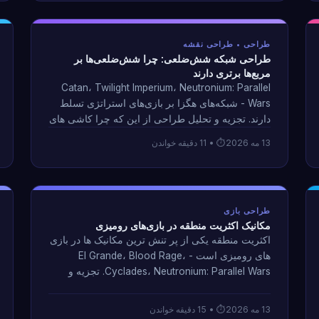
طراحی • طراحی نقشه
طراحی شبکه شش‌ضلعی: چرا شش‌ضلعی‌ها بر
مربع‌ها برتری دارند
Catan، Twilight Imperium، Neutronium: Parallel
Wars - شبکه‌های هگزا بر بازی‌های استراتژی تسلط
دارند. تجزیه و تحلیل طراحی از این که چرا کاشی های
شش ضلعی حرکت، مجاورت و تنوع نقشه را بهتر از
13 مه 2026
• 11 دقیقه خواندن
شبکه های مربعی ایجاد می کنند.
طراحی بازی
مکانیک اکثریت منطقه در بازی‌های رومیزی
اکثریت منطقه یکی از پر تنش ترین مکانیک ها در بازی
های رومیزی است - El Grande، Blood Rage،
Cyclades، Neutronium: Parallel Wars. تجزیه و
تحلیل چگونگی ایجاد تضاد در مناطق تحت کنترل بدون
نیاز به حذف مستقیم.
13 مه 2026
• 15 دقیقه خواندن