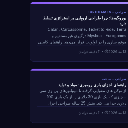
طراحی • EUROGAMES
یوروگیم‌ها: چرا طراحی اروپایی بر استراتژی تسلط
دارد
Catan، Carcassonne، Ticket to Ride، Terra
Mystica - Eurogames درگیری غیرمستقیم و
موتورسازی را در اولویت قرار می‌دهد. راهنمای کاملی
برای فلسفه طراحی یورو و چرایی تسلط آن بر 100
13 مه 2026
• 11 دقیقه خواندن
برتر BGG.
طراحی • ساخت
راهنمای اجزای بازی رومیزی: مواد و تولید
از توکن های مقوایی گرفته تا مینیاتورهای پی وی سی
– چیزی که یک بازی 30 دلاری را از یک بازی 100
دلاری جدا می کند. بینش 25 ساله طراحی اجزا،
تصمیمات MOQ و برنامه ریزی تولید Kickstarter.
13 مه 2026
• 11 دقیقه خواندن