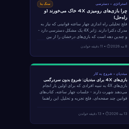
استراتژی • دسترسی
سنگ بنا
چرا بازی‌های رومیزی 4X خاک می‌خورند (و
راه‌حل)
فلج تحلیلی راه اندازی چهار ساعته قوانینی که نیاز به
مدرک دکترا دارند. ژانر 4X یک مشکل دسترسی دارد -
و چندین دهه است که بازی‌های درخشان را از بین
می‌برد. در اینجا آناتومی مشکل و رویکردی است که
8 مه 2026
• 11 دقیقه خواندن
در واقع کار می کند.
مبتدیان • شروع به کار
بازی‌های 4X برای مبتدیان: شروع بدون سردرگمی
بازی‌های 4X به تنبیه افرادی که برای اولین بار انجام
می‌دهند شهرت دارند - جلسات چهار ساعته، کتاب‌های
قوانین چند صفحه‌ای، فلج تجزیه و تحلیل. این راهنما
نحوه انتخاب نقطه ورودی مناسب، اجرای اولین جلسه
خود را بدون سردرگمی، و ایجاد عادت هایی که شما را
13 مه 2026
• 13 دقیقه خواندن
به یک بازیکن 4X بهتر تبدیل می کند، توضیح می دهد.