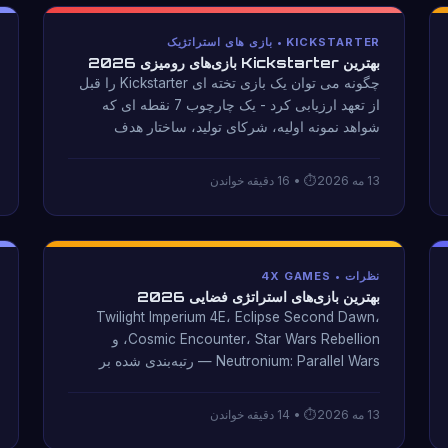
KICKSTARTER • بازی های استراتژیک
بهترین Kickstarter بازی‌های رومیزی 2026
چگونه می توان یک بازی تخته ای Kickstarter را قبل
از تعهد ارزیابی کرد - یک چارچوب 7 نقطه ای که
شواهد نمونه اولیه، شرکای تولید، ساختار هدف
کششی و قابلیت اطمینان سازنده را پوشش می دهد.
به علاوه آنچه را که در سه ماهه سوم تا چهارم سال
13 مه 2026
• 16 دقیقه خواندن
2026 در سبک استراتژی و 4X تماشا کنید.
نظرات • 4X GAMES
بهترین بازی‌های استراتژی فضایی 2026
Twilight Imperium 4E، Eclipse Second Dawn،
Cosmic Encounter، Star Wars Rebellion، و
Neutronium: Parallel Wars — رتبه‌بندی شده بر
اساس قابلیت پخش مجدد و عمق مکانیکی. شامل
جدول مقایسه و راهنمای خریدار است.
13 مه 2026
• 14 دقیقه خواندن