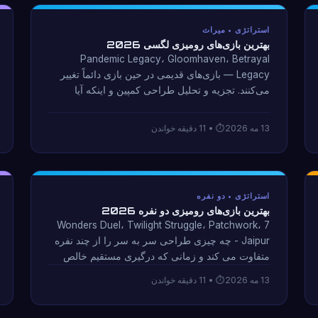
استراتژی • میراث
بهترین بازی‌های رومیزی لگسی 2026
Pandemic Legacy، Gloomhaven، Betrayal
Legacy — بازی‌های قدیمی در حین بازی دائماً تغییر
می‌کنند. تجزیه و تحلیل طراحی کمپین و اینکه آیا
اجزای تخریب پذیر داستان های بهتری ایجاد می کنند یا
فقط پشیمانی دارند.
13 مه 2026
• 11 دقیقه خواندن
استراتژی • دو نفره
بهترین بازی‌های رومیزی دو نفره 2026
7 Wonders Duel، Twilight Struggle، Patchwork،
Jaipur - چه چیزی طراحی سر به سر را از چند نفره
متفاوت می کند و زمانی که درگیری مستقیم خالص
ترین تنش استراتژیک را ایجاد می کند.
13 مه 2026
• 11 دقیقه خواندن