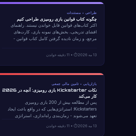
طراحی • مستندات
چگونه کتاب قوانین بازی رومیزی طراحی کنیم
اکثر کتاب‌های قوانین قابل خواندن نیستند. راهنمای
افشای تدریجی، بخش‌های نمونه بازی، کارت‌های
مرجع، و زمان نادیده گرفتن کامل کتاب قوانین -
برگرفته از طراحی بازی‌ای که خودش آموزش می‌دهد.
13 مه 2026
• 11 دقیقه خواندن
بازاریابی • تامین مالی جمعی
نکات Kickstarter بازی رومیزی: آنچه در 2026
کار می‌کند
پس از مطالعه بیش از 200 بازی رومیزی
Kickstarters: استراتژی‌هایی که در واقع باعث ایجاد
تعهد می‌شوند - زمان‌بندی راه‌اندازی، استراتژی
پیش‌نمایش، طراحی هدف توسعه‌یافته، و آنچه تقریباً
13 مه 2026
• 11 دقیقه خواندن
همه کمپین‌های شکست خورده اشتباه کردند.