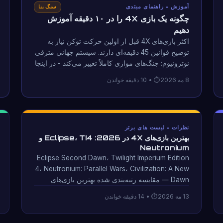
آموزش • راهنمای مبتدی
سنگ بنا
چگونه یک بازی 4X را در ۱۰ دقیقه آموزش
دهیم
اکثر بازی‌های 4X قبل از اولین حرکت توکن نیاز به
توضیح قوانین 45 دقیقه‌ای دارند. سیستم جهانی مترقی
نوترونیوم: جنگ‌های موازی کاملاً تغییر می‌کند - در اینجا
نحوه اجرای جلسه‌ای که در آن آموزش از طریق بازی
8 مه 2026
• 10 دقیقه خواندن
انجام می‌شود، آمده است.
نظرات • لیست های برتر
بهترین بازی‌های 4X در 2026: Eclipse، TI4 و
Neutronium
Eclipse Second Dawn، Twilight Imperium Edition
4، Neutronium: Parallel Wars، Civilization: A New
Dawn — مقایسه رتبه‌بندی شده بهترین بازی‌های
رومیزی 4X موجود در سال 2026، که بر اساس
13 مه 2026
• 14 دقیقه خواندن
معیارهایی ارزیابی می‌شوند که واقعاً تعیین می‌کنند که
آیا یک بازی دوباره اجرا می‌شود یا خیر.