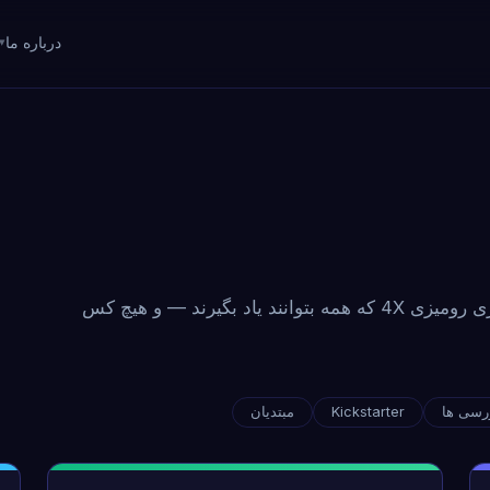
درباره ما
استراتژی، بینش‌های طراحی، و علم ساخت یک بازی رومیزی 4X که همه بتوانند یاد بگیرند — و هیچ کس
رسی ها
Kickstarter
مبتدیان