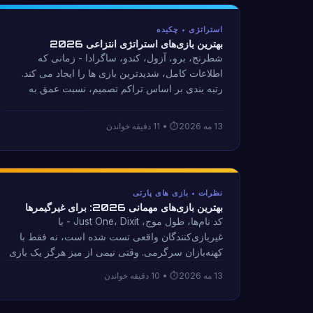
استراتژی • چکیده
بهترین بازی‌های استراتژی انتزاعی 2026
شطرنج، برو، آزول، کندو، ساگرادا - زمانی که
اطلاعات کامل، شدیدترین بازی ها را ایجاد می کند.
رتبه بندی بر اساس تراکم تصمیم، نسبت عمق به
پیچیدگی، و میزان مهارت واقعاً برنده را تعیین می کند.
13 مه 2026
• 11 دقیقه خواندن
نظرات • بازی های پارتی
بهترین بازی‌های مهمانی 2026: برای غیرگیمرها
کد نام‌ها، طول موج، Just One، Dixit - با
غیربازی‌کنندگان واقعی تست شده است، نه فقط با
کهنه‌بازان سرگرمی. وقتی نیمی از میز هرگز یک بازی
رومیزی مدرن انجام نداده است، واقعاً چه کار می کند.
13 مه 2026
• 10 دقیقه خواندن