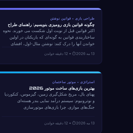
طراحی بازی • قوانین نوشتن
چگونه قوانین بازی رومیزی بنویسیم: راهنمای طراح
اکثر قوانین قبل از نوبت اول شکست می خورند. نحوه
ساختاربندی قوانین به گونه‌ای که بازیکنان در اولین
خواندن آنها را درک کنند: نوشتن مثال-اول، افشای
تدریجی، و درس‌هایی از ۲۵ سال آموزش نوترونیوم:
13 مه 2026
• 12 دقیقه خواندن
جنگ‌های موازی به بازیکنان جدید.
استراتژی • موتور ساختمان
بهترین بازی‌های ساخت موتور 2026
پهنای بال، مریخ شکل‌گیری زمین، گیزموس، کنکوردیا
و نوترونیوم: سیستم درآمد نمایی بندر هسته‌ای
جنگ‌های موازی. چرا بازی‌های موتورسازی
رضایت‌بخش‌ترین ژانر استراتژی هستند - و چه چیزی
باعث می‌شود برخی موتورها احساس بهتری نسبت به
13 مه 2026
• 12 دقیقه خواندن
سایرین داشته باشند.