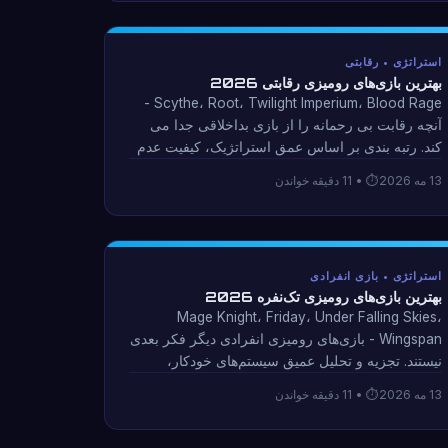
استراتژی • رقابتی
بهترین بازی‌های رومیزی رقابتی 2026
Scythe، Root، Twilight Imperium، Blood Rage -
آنچه رقابت بی رحمانه را از بازی بداخلاقی جدا می
کند. رتبه بندی بر اساس عمق استراتژیک، کیفیت عدم
تقارن، و اینکه چگونه حذف را مدیریت می کنند.
13 مه 2026
• 11 دقیقه خواندن
استراتژی • بازی انفرادی
بهترین بازی‌های رومیزی تک‌نفره 2026
Mage Knight، Friday، Under Falling Skies،
Wingspan - بازی‌های رومیزی انفرادی دیگر فکر بعدی
نیستند. تجزیه و تحلیل عمیق سیستم‌های خودکار،
مقیاس‌بندی دشواری، و آنچه که طراحی انفرادی
13 مه 2026
• 11 دقیقه خواندن
واقعی را از بازی یک نفره چند نفره جدا می‌کند.