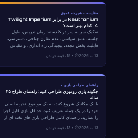
مقایسه • شیرجه عمیق
Neutronium در برابر Twilight Imperium
4: کدام بهتر است؟
تفکیک سر به سر در 8 دسته: زمان تدریس، طول
جلسه، عمق سیاسی، عدم تقارن جناحی، دسترسی،
قابلیت پخش مجدد، پیچیدگی راه اندازی، و مقیاس
حماسی. دو بازی فضایی 4X که شب‌های بازی کاملاً
13 مه 2026
• 15 دقیقه خواندن
متفاوت را هدف قرار می‌دهند — در اینجا نحوه انتخاب
آمده است.
راهنمای طراحی بازی •
چگونه بازی رومیزی طراحی کنیم: راهنمای طراح ۲۵
ساله
با یک مکانیک شروع کنید، نه یک موضوع. تجربه اصلی
خود را در یک جمله تعریف کنید. حداقل بازی قابل اجرا
را بسازید. راهنمای کامل طراحی بازی های تخته ای از
25 سال توسعه Neutronium: Parallel Wars.
13 مه 2026
• 13 دقیقه خواندن