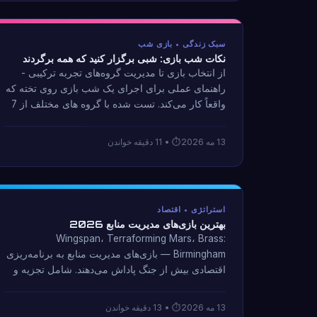
سبک زندگی • بازی شب
نکات شب بازی: شبی برگزار کنید که همه برگردند
از انتخاب بازی تا مدیریت گروه‌های تجربه ترکیبی -
راهنمای عملی برای اجرای یک شب بازی روی تخته که
واقعاً کار می‌کند. تست شده با گروه های مختلف از 7
ساله تا گیمرهای رقابتی.
13 مه 2026
• 11 دقیقه خواندن
استراتژی • اقتصاد
بهترین بازی‌های مدیریت منابع 2026
Wingspan، Terraforming Mars، Brass:
Birmingham — بازی‌های مدیریت منابع به برنامه‌ریزی
اقتصادی بیش از جنگ پاداش می‌دهند. شامل تجزیه و
تحلیل سیستم های مقیاس نمایی و طراحی ضد گلوله
برفی است.
13 مه 2026
• 13 دقیقه خواندن