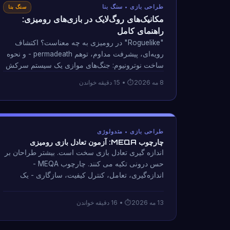
طراحی بازی • سنگ بنا
سنگ بنا
مکانیک‌های روگ‌لایک در بازی‌های رومیزی:
راهنمای کامل
"Roguelike" در رومیزی به چه معناست؟ اکتشاف
رویه‌ای، پیشرفت مداوم، توهم permadeath - و نحوه
ساخت نوترونیوم: جنگ‌های موازی یک سیستم سرکش
13 جهان کاملاً از مقوا.
8 مه 2026
• 15 دقیقه خواندن
طراحی بازی • متدولوژی
چارچوب MEQA: آزمون تعادل بازی رومیزی
اندازه گیری تعادل بازی سخت است. بیشتر طراحان بر
حس درونی تکیه می کنند. چارچوب MEQA -
اندازه‌گیری، تعامل، کنترل کیفیت، سازگاری - یک
روش آزمایش سیستماتیک است که طی 25 سال و
بیش از 12 جلسه تست بازی مستند شده با نوترونیوم:
13 مه 2026
• 16 دقیقه خواندن
جنگ‌های موازی توسعه یافته است.