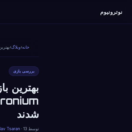
نوترونیوم
خانه
›
وبلاگ
›
بهترین 4X بازی های رومیزی
بررسی بازی
شدند
توسط
· 13 مه 2026 · 11 دقیقه خوانده شده
lav Tsaran