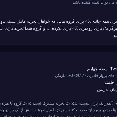
ی تواند تنبیه کننده باشد
بهترین بازی رومیزی همه جانبه 4X برای گروه هایی که خواهان تجربه کامل س
هستند. اگر قبلاً هرگز یک بازی رومیزی 4X بازی نکرده اید و گروه شما تجر
د.
چهارم
از فانتزی · 2017 · 3–6 بازیکن
 جلسه
مان تدریس
Twilight Imperium آنقدر یک باز
ها بعد در مورد آن صحبت کنند و هرگز با میل و رغبت بیش از یک بار در ربع 
ای تخته ای روایت ژئوپلیتیک معتبرتری ایجاد نمی کند - عدم تقارن جناحی ب