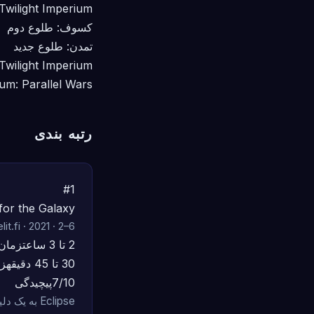
Twilight Imperium ویرایش چهارم
کسوف: طلوع دوم
تمدن: طلوع جدید
Twilight Imperium ویرایش سوم
um: Parallel Wars
رتبه بندی
#1
for the Galaxy
elit.fi · 2021 · 2–6
2 تا 3 ساعت
زمان
30 تا 45 دقیقه
زم
7/10
پیچیدگی