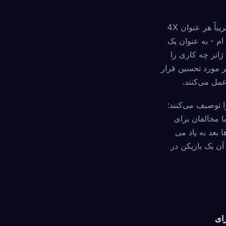
من 25 سال را صرف طراحی یک بازی رومیزی 4X کرده ام. این بدان معناست که من تقریباً هر عنوان 4X
یه کرده ام - به عنوان یک
ژانر چه کاری را
شتر مورد تحسین قرار
ربه استراتژیک را توصیف می‌کنند:
ا مخالفان برای
سال ها بعد به یاد می
ی کند که به دنبال آن یک بازیکن در
رای