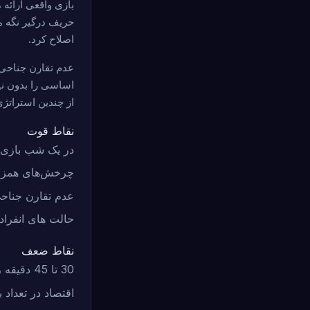
حریف درگیر نگه م
اصلاح کرد.
عدم تقارن جناحی 
اساسی را بدون نی
از چندین استراتژی
نقاط قوت
در یک شب بازی معمولی (2 تا 
چرخش‌های همزما
عدم تقارن جناح
حالت های انفرادی و 2 نفر
نقاط ضعف
30 تا 45 دقیقه راه اندازی و آموزش
اقتصاد در تعداد ب