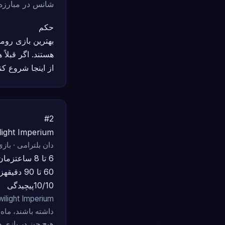
شانس در مبارزه م
حکم
از اینجا شروع کنی
#2
Twilight Imperium نسخه 
دان بلترامی · بازی های پرو
6 تا 8 ساعت
زمان
60 تا 90 دقیقه
ز
10/10
پیچیدگی
داشته باشند، ماه 
هیچ چیز در بازی ه