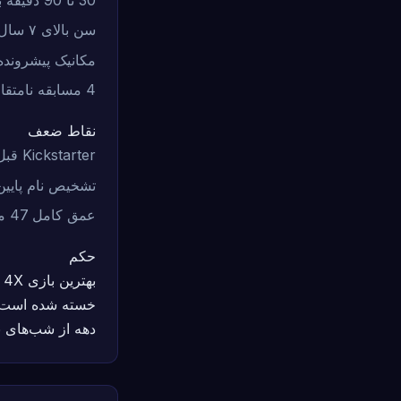
سن بالای ۷ سال با بچه‌ها در تست بازی تأیید شد
مکانیک پیشرونده
4 مسابقه نامتقارن با استراتژی های منحصر به فرد
نقاط ضعف
Kickstarter قبل از راه اندازی — هنوز در دسترس نیست
تشخیص نام پایین 
عمق کامل 47 مکانیکی فقط در Universe 13
حکم
دهه از شب‌های ب