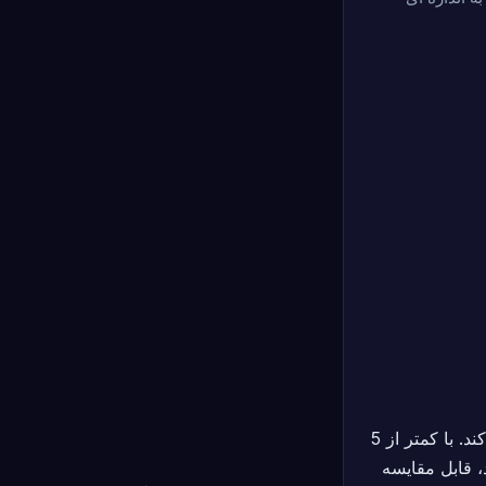
بزرگترین بازی 4X ساخته شده تا به حال — برای شرایط خاصی که تحت آن کار می کند. با کمتر از 5
، قابل مقایسه