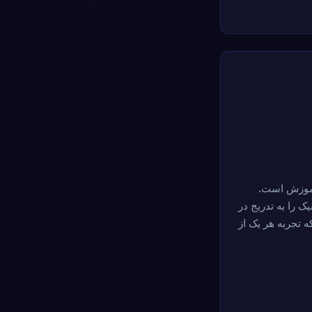
ه (جهان 1) شروع می شود و تمام 47 مکانیک را به تدریج در
که تجربه هر یک از