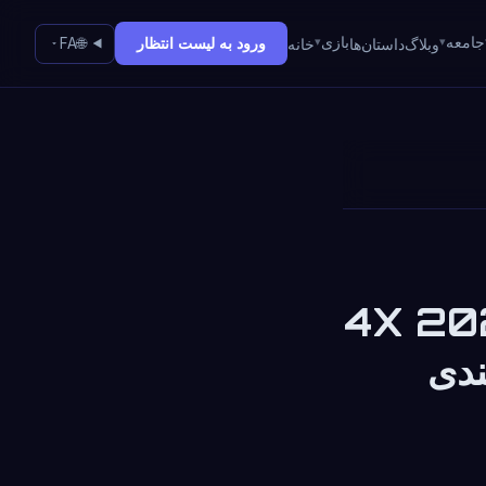
جامعه
بازی
ورود به لیست انتظار
وبلاگ
داستان‌ها
خانه
🌐
FA
4X 2026: Ecli،
ه‌بندی