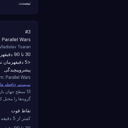
نیست.
#3
 Parallel Wars
Vladislav Tsaran · خود منتشر شده · Kickstarter 2026 · 2–6 بازیک
30 تا 90 دقیقه
زم
<5 دقیقه
زمان ت
پیشرو
پیچیدگی
Neutronium: Parallel Wars تنها بازی 4X در این لیست است که
سیستم حافظه های
13 سطح جهان باز
گروه‌ها را مختل کن
نقاط قوت
کمتر از 5 دقیقه برای آموزش هر بازیکن جدید
30 تا 90 دقیقه برای هر شب بازی مناسب است