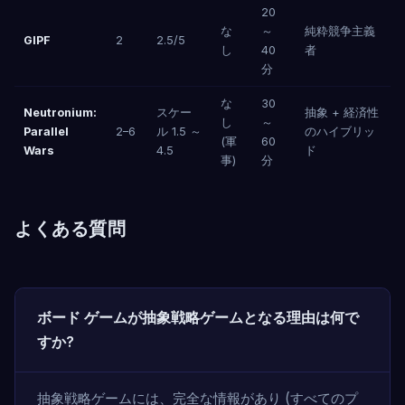
20
な
～
純粋競争主義
GIPF
2
2.5/5
し
40
者
分
な
30
Neutronium:
スケー
抽象 + 経済性
し
～
Parallel
2–6
ル 1.5 ～
のハイブリッ
(軍
60
Wars
4.5
ド
事)
分
よくある質問
ボード ゲームが抽象戦略ゲームとなる理由は何で
すか?
抽象戦略ゲームには、完全な情報があり (すべてのプ