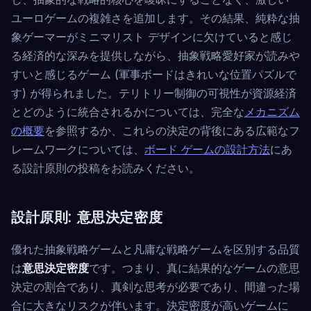
ユーロゲームの複雑さを追加します。その結果、純粋な抽
象ゲーマーがミニマリスト デザインに欠けていると感じ
る経済的な深みを提供しながら、抽象戦略愛好家が読みや
すいと感じるゲーム (軍事ボードはきれいな位置パズルで
す) が得られました。テリトリー制御の可視性が資源経済
とどのように統合されるかについては、完全な
メカニズム
の概要
を参照するか、これらの決定の背後にある広範なフ
レームワークについては、
ボード ゲームの設計方法
にあ
る設計原則の投稿をお読みください。
設計原則: 意思決定密度
優れた抽象戦略ゲームと凡庸な戦略ゲームを区別する品質
は
意思決定密度
です。つまり、真に結果的なゲームの意思
決定の割合であり、真剣な思考が必要であり、間違った場
合に大きなリスクが伴います。決定密度が高いゲームに