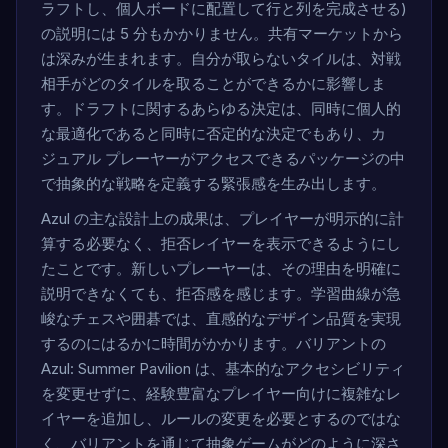
ラフトし、個人ボードに配置して行と列を完成させる)
の説明には 5 分もかかりません。共有マーケットから
は深みが生まれます。自分が取らないタイルは、対戦
相手がどのタイルを取ることができるかに影響しま
す。ドラフトに関するあらゆる決定は、同時に個人的
な最適化であると同時に否定的な決定でもあり、カ
ジュアル プレーヤーがアクセスできるパッケージの中
で抽象的な戦略を定義する緊張感を生み出します。
Azul の主な設計上の成果は、プレイヤーが明示的に計
算する必要なく、拒否レイヤーを表示できるようにし
たことです。新しいプレーヤーは、その理由を明確に
説明できなくても、拒否感を感じます。学習曲線が急
峻なチェスや囲碁では、直感的なデザイン品質を実現
するのにはるかに時間がかかります。バリアントの
Azul: Summer Pavilion は、基本的なアクセシビリティ
を変更せずに、経験豊富なプレイヤー向けに複雑なレ
イヤーを追加し、ルールの変更を必要とするのではな
く、バリアントを通じて抽象ゲームがどのように深さ