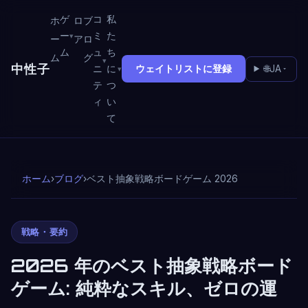
ゲ
コ
私
ホ
ロ
ブ
ー
ミ
た
ー
ア
ロ
ム
ュ
ち
ム
グ
中性子
ニ
に
ウェイトリストに登録
🌐
JA
テ
つ
ィ
い
て
ホーム
›
ブログ
›
ベスト抽象戦略ボードゲーム 2026
戦略・要約
2026 年のベスト抽象戦略ボード
ゲーム: 純粋なスキル、ゼロの運