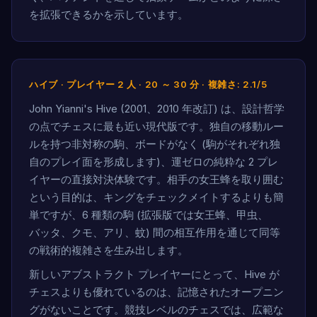
を拡張できるかを示しています。
ハイブ · プレイヤー 2 人 · 20 ～ 30 分 · 複雑さ: 2.1/5
John Yianni's Hive (2001、2010 年改訂) は、設計哲学
の点でチェスに最も近い現代版です。独自の移動ルー
ルを持つ非対称の駒、ボードがなく (駒がそれぞれ独
自のプレイ面を形成します)、運ゼロの純粋な 2 プレ
イヤーの直接対決体験です。相手の女王蜂を取り囲む
という目的は、キングをチェックメイトするよりも簡
単ですが、6 種類の駒 (拡張版では女王蜂、甲虫、
バッタ、クモ、アリ、蚊) 間の相互作用を通じて同等
の戦術的複雑さを生み出します。
新しいアブストラクト プレイヤーにとって、Hive が
チェスよりも優れているのは、記憶されたオープニン
グがないことです。競技レベルのチェスでは、広範な