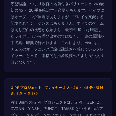
序盤理論、つまり数百の名前付きバリエーションの最
初の 15 ～ 20 手を暗記する必要があります。ハイブに
はオープニング原則はありますが、プレイを支配する
記憶されたシーケンスはありません。すべてのゲーム
は同じ空白の状態から始まり、最初の 10 手は暗記し
たライブラリから呼び出すのではなく、一連の原則の
中で真に即興で行われます。これにより、Hive は、
チェスのオープニング理論に疎遠さを感じているプレ
イヤーにとって、本格的な抽象競技へのより良い入り
口となります。
GIPF プロジェクト · プレイヤー 2 人 · 20 ～ 45 分 · 複雑
さ: 2.5 ～ 3.2/5
Kris Burm の GIPF プロジェクトは、GIPF、ZERTZ、
DVONN、YINSH、PUNCT、TAMSK という 6 つのア
ブストラクト ゲームのファミリーであり、それぞれ独