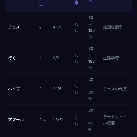
素
ー
30
な
～
チェス
2
4.5/5
熾烈な競争
し
120
分
30
な
～
行く
2
5/5
生涯学習
し
180
分
20
な
～
ハイブ
2
2.1/5
チェスの代替
し
30
分
30
な
～
ゲートウェイ
アズール
2–4
1.8/5
し
45
の概要
分