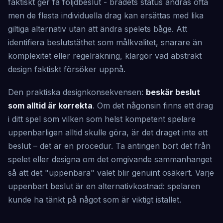
faktiskt ger få följdbeslut - brädets status ändras ofta
men de flesta individuella drag kan ersättas med lika
giltiga alternativ utan att ändra spelets båge. Att
identifiera beslutstäthet som målkvalitet, snarare än
komplexitet eller regelräkning, klargör vad abstrakt
design faktiskt försöker uppnå.
Den praktiska designkonsekvensen:
beskär beslut
som alltid är korrekta
. Om det någonsin finns ett drag
i ditt spel som vilken som helst kompetent spelare
uppenbarligen alltid skulle göra, är det draget inte ett
beslut – det är en procedur. Ta antingen bort det från
spelet eller designa om det omgivande sammanhanget
så att det "uppenbara" valet blir genuint osäkert. Varje
uppenbart beslut är en alternativkostnad: spelaren
kunde ha tänkt på något som är viktigt istället.