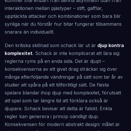
kommer inte enbart från denna asymmetri utan från
interaktionen mellan pjästyper – stift, gafflar,
upptäckta attacker och kombinationer som bara blir
synliga när du förstår hur bitar fungerar tillsammans
snarare än individuellt.
Den kritiska skillnad som schack lär ut är
djup kontra
komplexitet
. Schack är inte komplicerat att lära sig:
reglerna ryms på en enda sida. Det är djupt –
konsekvenserna av ett givet drag sträcker sig över
många efterföljande vändningar på sätt som tar år av
studier att spåra på ett tillförlitligt sätt. De flesta
spelare blandar ihop djup med komplexitet, förutsatt
att spel som tar längre tid att förklara också är
djupare. Schack bevisar att detta är falskt. Enkla
regler kan generera i princip oändligt djup.
Konsekvensen för modern abstrakt design: målet är