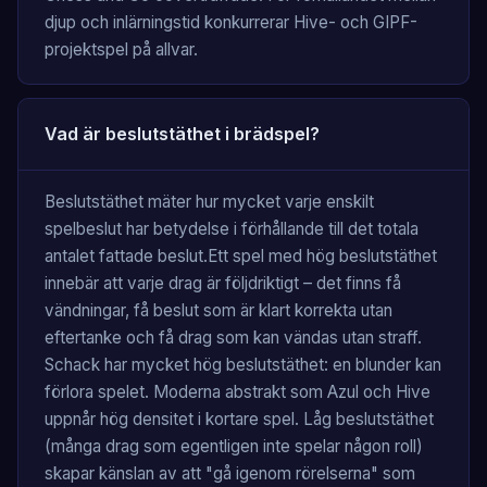
djup och inlärningstid konkurrerar Hive- och GIPF-
projektspel på allvar.
Vad är beslutstäthet i brädspel?
Beslutstäthet mäter hur mycket varje enskilt
spelbeslut har betydelse i förhållande till det totala
antalet fattade beslut.Ett spel med hög beslutstäthet
innebär att varje drag är följdriktigt – det finns få
vändningar, få beslut som är klart korrekta utan
eftertanke och få drag som kan vändas utan straff.
Schack har mycket hög beslutstäthet: en blunder kan
förlora spelet. Moderna abstrakt som Azul och Hive
uppnår hög densitet i kortare spel. Låg beslutstäthet
(många drag som egentligen inte spelar någon roll)
skapar känslan av att "gå igenom rörelserna" som