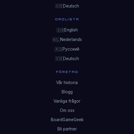
Deutsch
🇩🇪
ORDLISTA
English
🇬🇧
Nederlands
🇳🇱
Русский
🇷🇺
Deutsch
🇩🇪
FÖRETAG
Vår historia
Blogg
Vanliga frågor
Om oss
BoardGameGeek
Bli partner