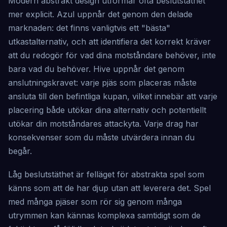
Modern abstrakt design utformar ofta beslutstäthet
mer explicit. Azul uppnår det genom den delade
marknaden: det finns vanligtvis ett "bästa"
utkastalternativ, och att identifiera det korrekt kräver
att du redogör för vad dina motståndare behöver, inte
bara vad du behöver. Hive uppnår det genom
anslutningskravet: varje pjäs som placeras måste
ansluta till den befintliga kupan, vilket innebär att varje
placering både utökar dina alternativ och potentiellt
utökar din motståndares attackyta. Varje drag har
konsekvenser som du måste utvärdera innan du
begår.
Låg beslutstäthet är felläget för abstrakta spel som
känns som att de har djup utan att leverera det. Spel
med många pjäser som rör sig genom många
utrymmen kan kännas komplexa samtidigt som de