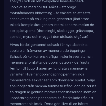
spelyta) och en ren tvåspelare head-to-head-
upplevelse med noll tur. Målet – att omge
motståndarens bidrottning – är enklare än att sätta
schackmatt på en kung men genererar jämförbar
taktisk komplexitet genom interaktionerna mellan de
sex pjästyperna (drottningbi, skalbagge, gräshoppa,
spindel, myra och mygga i den utökade utgåvan).
Hives fördel gentemot schack för nya abstrakta
spelare är frånvaron av memorerade öppningar.
Schack på konkurrenskraftiga nivåer kräver att man
memorerar omfattande öppningsteori – de första
femton till tjugo dragen av hundratals namngivna
varianter. Hive har öppningsprinciper men inga
memorerade sekvenser som dominerar spelet. Varje
spel börjar från samma tomma tillstånd, och de första
tio dragen är genuint improvisationsbaserade inom en
uppsättning principer snarare än återkallade från ett
memorerat bibliotek. Detta gör Hive till en bättre