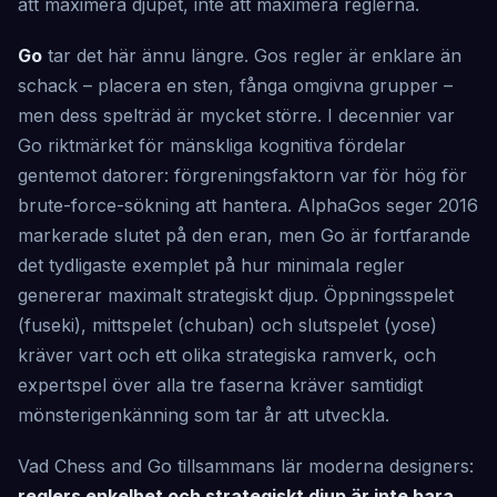
att maximera djupet, inte att maximera reglerna.
Go
tar det här ännu längre. Gos regler är enklare än
schack – placera en sten, fånga omgivna grupper –
men dess spelträd är mycket större. I decennier var
Go riktmärket för mänskliga kognitiva fördelar
gentemot datorer: förgreningsfaktorn var för hög för
brute-force-sökning att hantera. AlphaGos seger 2016
markerade slutet på den eran, men Go är fortfarande
det tydligaste exemplet på hur minimala regler
genererar maximalt strategiskt djup. Öppningsspelet
(fuseki), mittspelet (chuban) och slutspelet (yose)
kräver vart och ett olika strategiska ramverk, och
expertspel över alla tre faserna kräver samtidigt
mönsterigenkänning som tar år att utveckla.
Vad Chess and Go tillsammans lär moderna designers:
reglers enkelhet och strategiskt djup är inte bara