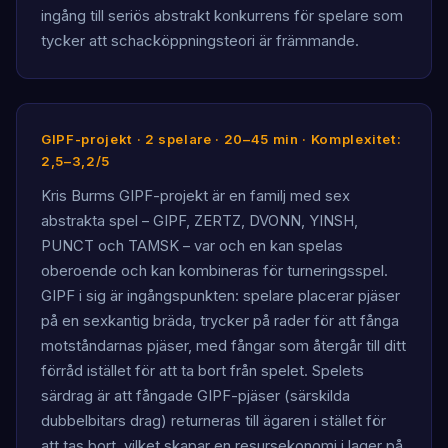
ingång till seriös abstrakt konkurrens för spelare som
tycker att schacköppningsteori är främmande.
GIPF-projekt · 2 spelare · 20–45 min · Komplexitet:
2,5–3,2/5
Kris Burms GIPF-projekt är en familj med sex
abstrakta spel – GIPF, ZERTZ, DVONN, YINSH,
PUNCT och TAMSK – var och en kan spelas
oberoende och kan kombineras för turneringsspel.
GIPF i sig är ingångspunkten: spelare placerar pjäser
på en sexkantig bräda, trycker på rader för att fånga
motståndarnas pjäser, med fångar som återgår till ditt
förråd istället för att ta bort från spelet. Spelets
särdrag är att fångade GIPF-pjäser (särskilda
dubbelbitars drag) returneras till ägaren i stället för
att tas bort, vilket skapar en resursekonomi i lager på