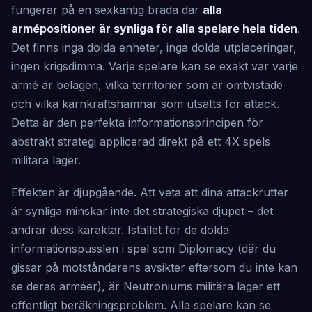
fungerar på en sexkantig bräda där
alla
armépositioner är synliga för alla spelare hela tiden
.
Det finns inga dolda enheter, inga dolda utplaceringar,
ingen krigsdimma. Varje spelare kan se exakt var varje
armé är belägen, vilka territorier som är omtvistade
och vilka kärnkraftshamnar som utsätts för attack.
Detta är den perfekta informationsprincipen för
abstrakt strategi applicerad direkt på ett 4X spels
militära lager.
Effekten är djupgående. Att veta att dina attackrutter
är synliga minskar inte det strategiska djupet – det
ändrar dess karaktär. Istället för de dolda
informationspusslen i spel som Diplomacy (där du
gissar på motståndarens avsikter eftersom du inte kan
se deras arméer), är Neutroniums militära lager ett
offentligt beräkningsproblem. Alla spelare kan se