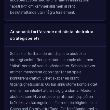
accepterat spel med lätt narrativ inramning som
"abstrakt" om kärnmekanismen är rent
beslutsfattande utan några turelement.
Är schack fortfarande det bästa abstrakta
strategispelet?
Schack är fortfarande det djupaste abstrakta
strategispelet efter spelträdets komplexitet, men
"bäst" beror på vad du värdesätter. Schack kräver
att man memorerar öppningar för att spela
konkurrenskraftigt, vilket skapar en brant
tillgänglighetsbarriär. Go har ännu större komplexitet
men är mer intuitivt att lära sig grunderna. Moderna
abstrakt som Hive erbjuder jämförbart djup på en
bråkdel av inlärningstiden. För rent skicklighetstak är
Chess and Go oöverträffade. För förhållandet mellan