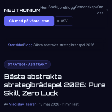
Spel
Gemenskap
Om
Hem
Lore
Blogg
NEUTRONIUM
oss
Gå med på väntelistan
🌐
SV
Startsida
›
Blogg
›
Bästa abstrakta strategibrädspel 2026
STRATEGI · ABSTRAKT
Bästa abstrakta
strategibrädspel 2026: Pure
Skill, Zero Luck
Av
Vladislav Tsaran
· 13 maj 2026 · 11 min läst