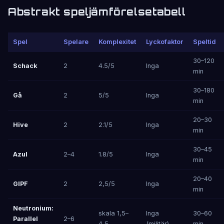
Abstrakt speljämförelsetabell
Spel
Spelare
Komplexitet
Lyckofaktor
Speltid
30–120
Schack
2
4.5/5
Inga
min
30–180
Gå
2
5/5
Inga
min
20–30
Hive
2
2.1/5
Inga
min
30–45
Azul
2–4
1.8/5
Inga
min
20–40
GIPF
2
2,5/5
Inga
min
Neutronium:
skala 1,5–
Inga
30–60
Parallel
2–6
4,5
(militär)
min