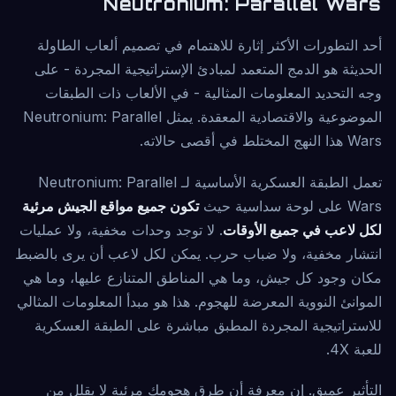
Neutronium: Parallel Wars
أحد التطورات الأكثر إثارة للاهتمام في تصميم ألعاب الطاولة
الحديثة هو الدمج المتعمد لمبادئ الإستراتيجية المجردة - على
وجه التحديد المعلومات المثالية - في الألعاب ذات الطبقات
الموضوعية والاقتصادية المعقدة. يمثل Neutronium: Parallel
Wars هذا النهج المختلط في أقصى حالاته.
تعمل الطبقة العسكرية الأساسية لـ Neutronium: Parallel
Wars على لوحة سداسية حيث
تكون جميع مواقع الجيش مرئية
لكل لاعب في جميع الأوقات
. لا توجد وحدات مخفية، ولا عمليات
انتشار مخفية، ولا ضباب حرب. يمكن لكل لاعب أن يرى بالضبط
مكان وجود كل جيش، وما هي المناطق المتنازع عليها، وما هي
الموانئ النووية المعرضة للهجوم. هذا هو مبدأ المعلومات المثالي
للاستراتيجية المجردة المطبق مباشرة على الطبقة العسكرية
للعبة 4X.
التأثير عميق. إن معرفة أن طرق هجومك مرئية لا يقلل من