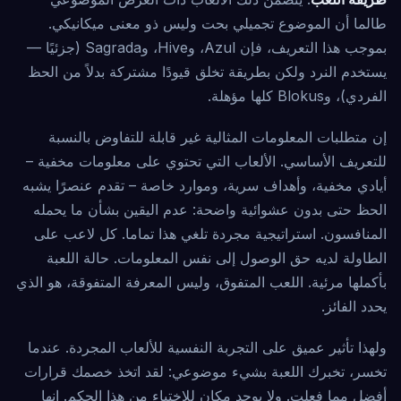
طالما أن الموضوع تجميلي بحت وليس ذو معنى ميكانيكي.
بموجب هذا التعريف، فإن Azul، وHive، وSagrada (جزئيًا —
يستخدم النرد ولكن بطريقة تخلق قيودًا مشتركة بدلاً من الحظ
الفردي)، وBlokus كلها مؤهلة.
إن متطلبات المعلومات المثالية غير قابلة للتفاوض بالنسبة
للتعريف الأساسي. الألعاب التي تحتوي على معلومات مخفية –
أيادي مخفية، وأهداف سرية، وموارد خاصة – تقدم عنصرًا يشبه
الحظ حتى بدون عشوائية واضحة: عدم اليقين بشأن ما يحمله
المنافسون. استراتيجية مجردة تلغي هذا تماما. كل لاعب على
الطاولة لديه حق الوصول إلى نفس المعلومات. حالة اللعبة
بأكملها مرئية. اللعب المتفوق، وليس المعرفة المتفوقة، هو الذي
يحدد الفائز.
ولهذا تأثير عميق على التجربة النفسية للألعاب المجردة. عندما
تخسر، تخبرك اللعبة بشيء موضوعي: لقد اتخذ خصمك قرارات
أفضل مما فعلت. ولا يوجد مكان للاختباء من هذا الحكم. إنها