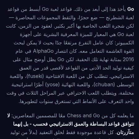
Go
يأخذ هذا إلى أبعد من ذلك. قواعد لعبة Go أبسط من قواعد
لعبة الشطرنج — ضع حجرًا، والتقط المجموعات المحاصرة —
لكن شجرة اللعب الخاصة بها أكبر بكثير. لعقود من الزمن، كانت
لعبة Go هي المعيار للميزة المعرفية البشرية على أجهزة
الكمبيوتر: كان عامل التفرع مرتفعًا جدًا بحيث لا يمكن لبحث
القوة الغاشمة التعامل معه. كان انتصار AlphaGo في عام
2016 بمثابة نهاية تلك الحقبة، لكن Go يظل أوضح مثال على
كيفية توليد الحد الأدنى من القواعد لأقصى قدر من العمق
الاستراتيجي. تتطلب كل من اللعبة الافتتاحية (fuseki)، واللعبة
الوسطى (chuban)، واللعبة النهائية (yose) أطرًا استراتيجية
مختلفة، ويتطلب اللعب الاحترافي عبر المراحل الثلاث في وقت
واحد التعرف على الأنماط التي تستغرق سنوات لتطويرها.
ما يعلمه كل من Chess and Go معًا للمصممين المعاصرين:
لا
تتوافق قواعد البساطة والعمق الاستراتيجي فحسب - بل إنهما
متآزرتان
. كل قاعدة موجودة فقط لخلق التعقيد (بدلاً من توليد