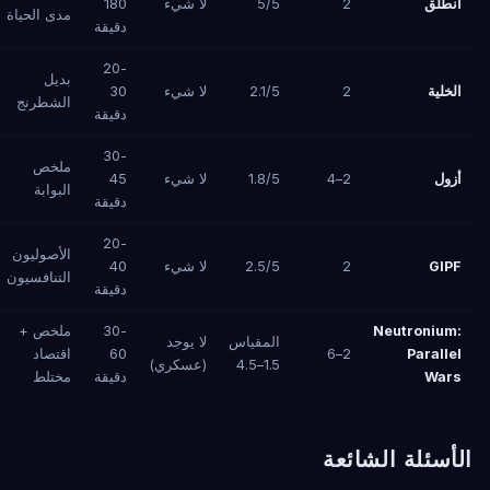
انطلق
2
5/5
لا شيء
180
مدى الحياة
دقيقة
20-
بديل
الخلية
2
2.1/5
لا شيء
30
الشطرنج
دقيقة
30-
ملخص
أزول
2–4
1.8/5
لا شيء
45
البوابة
دقيقة
20-
الأصوليون
GIPF
2
2.5/5
لا شيء
40
التنافسيون
دقيقة
Neutronium:
30-
ملخص +
المقياس
لا يوجد
Parallel
2–6
60
اقتصاد
1.5–4.5
(عسكري)
Wars
دقيقة
مختلط
الأسئلة الشائعة