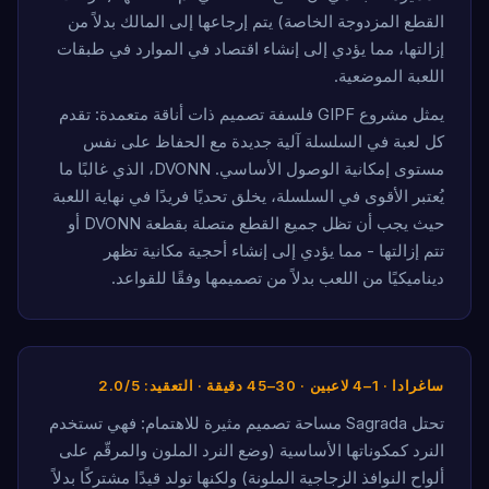
القطع المزدوجة الخاصة) يتم إرجاعها إلى المالك بدلاً من
إزالتها، مما يؤدي إلى إنشاء اقتصاد في الموارد في طبقات
اللعبة الموضعية.
يمثل مشروع GIPF فلسفة تصميم ذات أناقة متعمدة: تقدم
كل لعبة في السلسلة آلية جديدة مع الحفاظ على نفس
مستوى إمكانية الوصول الأساسي. DVONN، الذي غالبًا ما
يُعتبر الأقوى في السلسلة، يخلق تحديًا فريدًا في نهاية اللعبة
حيث يجب أن تظل جميع القطع متصلة بقطعة DVONN أو
تتم إزالتها - مما يؤدي إلى إنشاء أحجية مكانية تظهر
ديناميكيًا من اللعب بدلاً من تصميمها وفقًا للقواعد.
ساغرادا · 1–4 لاعبين · 30–45 دقيقة · التعقيد: 2.0/5
تحتل Sagrada مساحة تصميم مثيرة للاهتمام: فهي تستخدم
النرد كمكوناتها الأساسية (وضع النرد الملون والمرقّم على
ألواح النوافذ الزجاجية الملونة) ولكنها تولد قيدًا مشتركًا بدلاً