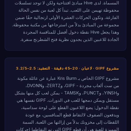
المسماة. لدى Hive مبادئ افتتاحية ولكن لا توجد تسلسلات
محفوظة تهيمن على اللعب. تبدأ كل لعبة من نفس الحالة
الفارغة، وتكون الحركات العشرة الأولى ارتجالية حقًا ضمن
مجموعة من المبادئ بدلاً من استرجاعها من مكتبة محفوظة.
وهذا يجعل Hive نقطة دخول أفضل للمنافسة المجردة
الجادة للاعبين الذين يجدون نظرية فتح الشطرنج منفرة.
مشروع GIPF · لاعبان · 20–45 دقيقة · التعقيد: 2.5–3.2/5
مشروع GIPF الخاص بـ Kris Burm عبارة عن عائلة مكونة
من ست ألعاب مجردة - GIPF، وZERTZ، وDVONN،
وYINSH، وPUNCT، وTAMSK - يمكن لعب كل منها بشكل
مستقل ويمكن دمجها للعب في الدورات. GIPF نفسها هي
نقطة الدخول: يضع اللاعبون القطع على لوحة سداسية،
ويدفعون الصفوف لالتقاط قطع المنافسين، مع عودة
اللقطات إلى مخزونك بدلاً من إزالتها من اللعبة. السمة
المميزة للعبة هي أن قطع GIPF التي تم التقاطها (حركات