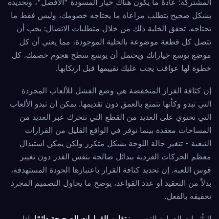
المشتركة: عادةً ما يكون هناك خيار المسودة "الأفضل"، وتحديده
بشكل صحيح يتطلب مراعاة ما يحتاجه خصومك، وليس فقط ما
تحتاجه. تحقق الخلية ذلك من خلال متطلبات الاتصال: يجب أن
تتصل كل قطعة موضوعة بالخلية الموجودة، مما يعني أن كل
موضع يوسع خياراتك ويحتمل أن يوسع سطح هجوم خصمك. كل
خطوة لها عواقب يجب عليك تقييمها قبل ارتكابها.
إن كثافة القرار المنخفضة هي وضع الفشل للألعاب المجردة
التي تبدو وكأنها تتمتع بالعمق دون تقديمها. يمكن أن تبدو الألعاب
التي تحتوي على العديد من القطع التي تتحرك عبر العديد من
المساحات معقدة بينما توفر في الواقع القليل من القرارات
التبعية - تتغير حالة اللوحة بشكل متكرر ولكن يمكن استبدال
معظم الحركات الفردية ببدائل صالحة بنفس القدر دون تغيير
قوس اللعبة. إن تحديد كثافة القرار باعتبارها الجودة المستهدفة،
بدلاً من التعقيد أو عدد القواعد، يوضح ما يحاول التصميم المجرد
تحقيقه بالفعل.
التأثيرات العملية للتصميم:
تقليم القرارات الصحيحة دائمًا
. إذا