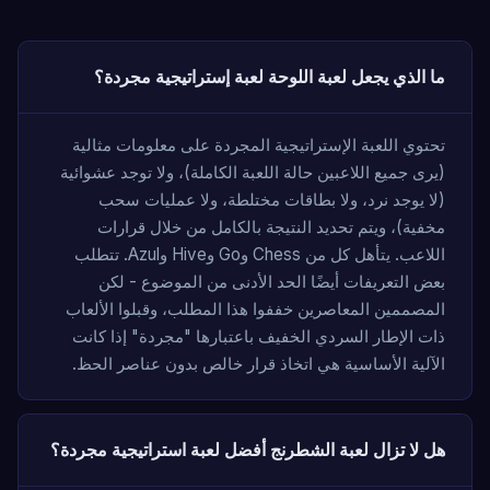
ما الذي يجعل لعبة اللوحة لعبة إستراتيجية مجردة؟
تحتوي اللعبة الإستراتيجية المجردة على معلومات مثالية
(يرى جميع اللاعبين حالة اللعبة الكاملة)، ولا توجد عشوائية
(لا يوجد نرد، ولا بطاقات مختلطة، ولا عمليات سحب
مخفية)، ويتم تحديد النتيجة بالكامل من خلال قرارات
اللاعب. يتأهل كل من Chess وGo وHive وAzul. تتطلب
بعض التعريفات أيضًا الحد الأدنى من الموضوع - لكن
المصممين المعاصرين خففوا هذا المطلب، وقبلوا الألعاب
ذات الإطار السردي الخفيف باعتبارها "مجردة" إذا كانت
الآلية الأساسية هي اتخاذ قرار خالص بدون عناصر الحظ.
هل لا تزال لعبة الشطرنج أفضل لعبة استراتيجية مجردة؟