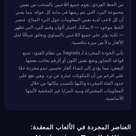
من الحظ الفردي. يقوم جميع اللاعبين بالسحب من نفس
مجموعة النرد، التي يتم رميها في بداية كل جولة، مما يعني
أن كل لاعب لديه نفس المعلومات حول النرد المتاح. عنصر
الحظ موجود — لا يمكنك اختيار ألوان وقيم النرد التي تظهر
— لكنه يؤثر على جميع اللاعبين بالتساوي ويخلق سياقًا لحل
الألغاز بدلاً من ميزة تنافسية.
تأتي الجودة المجردة لـ Sagrada من نظام القيود: تمنع
قواعد التجاور وضع نفس اللون أو الرقم بجانب بعضها
البعض، مما يؤدي إلى إنشاء ألغاز تحسين تبدو مجردة حقًا
على الرغم من أن المكونات عبارة عن نرد. وهي تقع على
حدود الفئة المجردة ولكنها تكتسب مكانها من خلال
المعلومات المشتركة وبنية المزايا غير المخفية لآليتها
الأساسية.
العناصر المجردة في الألعاب المعقدة: