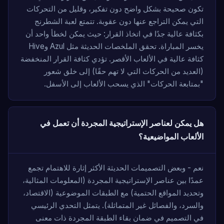
تكون صحيحة بشكل واضح دون تفكير، وقليل من التحركات
التي يمكن التراجع عنها دون عقوبة. تتمتع لعبة الشطرنج
بكثافة عالية جدًا في اتخاذ القرار: حيث يمكن لخطأ واحد أن
يخسر المباراة. تحقق الملخصات الحديثة مثل Azul وHive
كثافة عالية في الألعاب الأقصر. تؤدي كثافة القرار المنخفضة
(العديد من الحركات التي لا تهم حقًا) إلى خلق شعور
"بمتابعة الحركات" الذي يسحب الألعاب إلى الأسفل.
هل يمكن لعناصر الإستراتيجية المجردة أن تعمل في
الألعاب المواضيعية؟
نعم - وبعض التصميمات الحديثة الأكثر إثارة للاهتمام تجمع
عمدًا بين عناصر الإستراتيجية المجردة (المعلومات المثالية،
وتحديد المواقع الحتمية) مع الطبقات الموضوعية (الاقتصاد،
والسرد، والفصائل غير المتماثلة). يتمثل التحدي الرئيسي
في التصميم في ضمان بقاء الطبقة المجردة ذات معنى