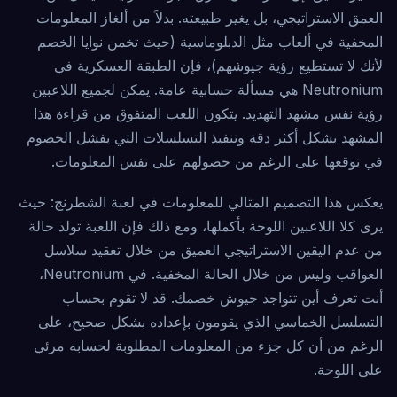
العمق الاستراتيجي، بل يغير طبيعته. بدلاً من ألغاز المعلومات
المخفية في ألعاب مثل الدبلوماسية (حيث تخمن نوايا الخصم
لأنك لا تستطيع رؤية جيوشهم)، فإن الطبقة العسكرية في
Neutronium هي مسألة حسابية عامة. يمكن لجميع اللاعبين
رؤية نفس مشهد التهديد. يتكون اللعب المتفوق من قراءة هذا
المشهد بشكل أكثر دقة وتنفيذ التسلسلات التي يفشل الخصوم
في توقعها على الرغم من حصولهم على نفس المعلومات.
يعكس هذا التصميم المثالي للمعلومات في لعبة الشطرنج: حيث
يرى كلا اللاعبين اللوحة بأكملها، ومع ذلك فإن اللعبة تولد حالة
من عدم اليقين الاستراتيجي العميق من خلال تعقيد سلاسل
العواقب وليس من خلال الحالة المخفية. في Neutronium،
أنت تعرف أين تتواجد جيوش خصمك. قد لا تقوم بحساب
التسلسل الخماسي الذي يقومون بإعداده بشكل صحيح، على
الرغم من أن كل جزء من المعلومات المطلوبة لحسابه مرئي
على اللوحة.