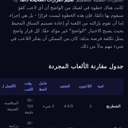
كانت هناك خطوة في لعبتك من الواضح أن أي لاعب كفؤ
سيقوم بها دائمًا، فإن هذه الخطوة ليست قرارًا - بل هي إجراء.
إما أن تقوم بإزالته من اللعبة أو إعادة تصميم السياق المحيط
بحيث يصبح الاختيار "الواضح" غير مؤكد حقًا. كل قرار واضح
يمثل تكلفة فرصة بديلة: كان من الممكن أن يفكر اللاعب في
شيء مهم بدلاً من ذلك.
جدول مقارنة الألعاب المجردة
عامل
وقت
لعبة
اللاعبون
التعقيد
الأفضل لـ
الحظ
اللعب
30-
المنافسة
الشطرنج
2
4.5/5
لا شيء
120
العميقة
دقيقة
30-
دراسة