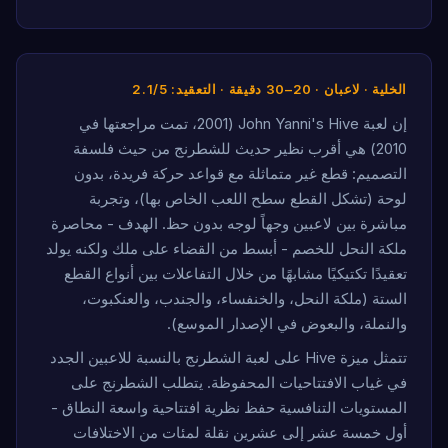
الخلية · لاعبان · 20–30 دقيقة · التعقيد: 2.1/5
إن لعبة John Yanni's Hive (2001، تمت مراجعتها في
2010) هي أقرب نظير حديث للشطرنج من حيث فلسفة
التصميم: قطع غير متماثلة مع قواعد حركة فريدة، بدون
لوحة (تشكل القطع سطح اللعب الخاص بها)، وتجربة
مباشرة بين لاعبين وجهاً لوجه بدون حظ. الهدف - محاصرة
ملكة النحل للخصم - أبسط من القضاء على ملك ولكنه يولد
تعقيدًا تكتيكيًا مشابهًا من خلال التفاعلات بين أنواع القطع
الستة (ملكة النحل، والخنفساء، والجندب، والعنكبوت،
والنملة، والبعوض في الإصدار الموسع).
تتمثل ميزة Hive على لعبة الشطرنج بالنسبة للاعبين الجدد
في غياب الافتتاحيات المحفوظة. يتطلب الشطرنج على
المستويات التنافسية حفظ نظرية افتتاحية واسعة النطاق -
أول خمسة عشر إلى عشرين نقلة لمئات من الاختلافات