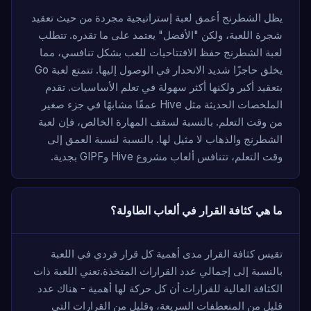
يظل الشطرنج أعمق لعبة إستراتيجية مجردة من حيث تعقيد
شجرة اللعبة، ولكن "الأفضل" يعتمد على ما تقدره. تتطلب
لعبة الشطرنج حفظ الافتتاحيات للعب بشكل تنافسي، مما
يخلق حاجزًا شديد الانحدار في الوصول إليها. تتمتع لعبة Go
بتعقيد أكبر ولكنها أكثر سهولة في تعلم الأساسيات. تقدم
الملخصات الحديثة مثل Hive عمقًا مشابهًا في جزء صغير
من وقت التعلم. بالنسبة لسقف المهارة الخالص، فإن لعبة
الشطرنج والذهاب لا مثيل لها. بالنسبة لنسبة العمق إلى
وقت التعلم، تتنافس ألعاب مشروع Hive وGIPF بجدية.
ما هي كثافة القرار في ألعاب الطاولة؟
تقيس كثافة القرار مدى أهمية كل قرار فردي في اللعبة
بالنسبة إلى إجمالي عدد القرارات المتخذة.تعني اللعبة ذات
الكثافة العالية للقرارات أن كل حركة لها أهمية - هناك عدد
قليل من المنعطفات السريعة، وقليل من القرارات التي