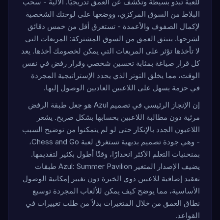
للعبة تبدو بسيطة وتكشف عن العمق تدريجيًا. الآلية - سحب
البلاط من السوق المركزي، ووضعها على لوحتك الشخصية
لإكمال الصفوف والأعمدة - تستغرق أقل من خمس دقائق
لشرحها. ينبثق العمق من السوق المشتركة: المربعات التي
لا تأخذها تؤثر على المربعات التي يمكن لخصومك أخذها. يعد
كل قرار صياغة بمثابة تحسين شخصي وقرار رفض في نفس
الوقت، مما يخلق التوتر الذي يحدد الإستراتيجية المجردة
في حزمة يسهل على اللاعبين العاديين الوصول إليها.
إن الإنجاز الرئيسي في تصميم Azul هو جعل طبقة الرفض
مرئية دون مطالبة اللاعبين بحسابها بشكل صريح. يشعر
اللاعبون الجدد بالإنكار حتى لو لم يتمكنوا من توضيح السبب
- وهي جودة تصميم بديهية تستغرق لعبة Chess and Go،
بمنحنيات التعلم الأكثر انحدارًا، وقتًا أطول بكثير لتقديمها.
يضيف الإصدار المتغير Azul: Summer Pavilion طبقات
تعقيد إضافية للاعبين ذوي الخبرة دون تغيير إمكانية الوصول
الأساسية، مما يوضح كيف يمكن للألعاب المجردة توسيع
نطاق العمق من خلال المتغيرات بدلاً من طلب تغييرات في
القواعد.