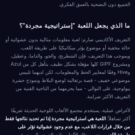
الجميع دون التضحية بالعمق الفكري.
ما الذي يجعل اللعبة "إستراتيجية مجردة"؟
التعريف الأكاديمي صارم: لعبة معلومات مثالية بدون عشوائية أو
حالة مخفية أو موضوع يؤثر ميكانيكيًا على طريقة اللعب.
وبموجب هذا التعريف، فإن الشطرنج، والجو، والداما، وعطيل،
ومشروع GIPF كلها مؤهلة بشكل نظيف. يتأهل كل من Azul
وHive وفقًا لمعايير الحظ والمعلومات، لكن لديهما تلبيس
موضوعي خفيف - قصة برتغالية لوضع البلاط ونموذج حشرة
بيولوجية، على التوالي - مما يحرمهما من الناحية الفنية من
التعريف الأكثر صرامة.
لأغراض عملية، يستخدم مجتمع الألعاب اللوحية الحديثة تعريفًا
أكثر تساهلاً:
اللعبة هي استراتيجية مجردة إذا تم تحديد نتائجها فقط
من خلال قرارات اللاعب، مع عدم وجود عشوائية تؤثر على
طريقة اللعب
. يتضمن ذلك الألعاب ذات العرض الموضوعي