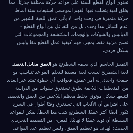
تحتوي أنواع القطع الستة على قواعد حركة مختلفة جذريًا، مما
يخلق لعبة يتطلب فيها الفهم الموضعي استيعاب ستة أنماط
حركة متميزة في وقت واحد. لا يأتي عمق اللعبة الشهير من
عدم التماثل هذا وحده، بل من التفاعل بين أنواع القطع -
الدبابيس والشوكات والهجمات المكتشفة والمجموعات التي
تصبح مرئية فقط بمجرد فهم كيفية عمل القطع معًا وليس
بشكل فردي.
التمييز الحاسم الذي يعلمه الشطرنج هو
العمق مقابل التعقيد
.
لعبة الشطرنج ليست لعبة معقدة للتعلم: القواعد تتناسب مع
صفحة واحدة. إنه أمر عميق، فعواقب أي خطوة تمتد عبر العديد
من المنعطفات اللاحقة بطرق تستغرق سنوات من الدراسة
لتتبعها بشكل موثوق. يخلط معظم اللاعبين بين العمق والتعقيد،
على افتراض أن الألعاب التي تستغرق وقتًا أطول في الشرح
تكون أيضًا أكثر عمقًا. الشطرنج يثبت هذا الخطأ. يمكن للقواعد
البسيطة أن تولد عمقًا لا نهائيًا. المغزى من التصميم التجريدي
الحديث: الهدف هو تعظيم العمق، وليس تعظيم عدد القواعد.