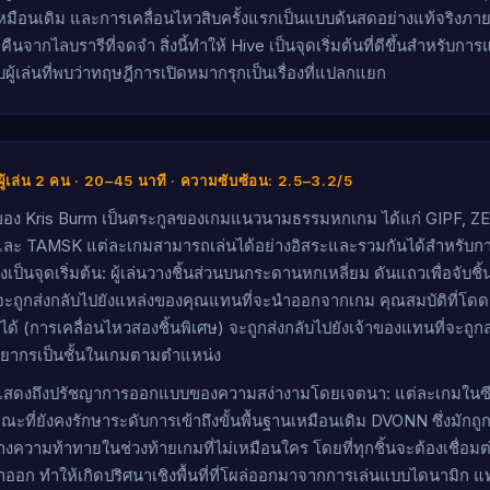
หมือนเดิม และการเคลื่อนไหวสิบครั้งแรกเป็นแบบด้นสดอย่างแท้จริงภ
คืนจากไลบรารีที่จดจำ สิ่งนี้ทำให้ Hive เป็นจุดเริ่มต้นที่ดีขึ้นสำหรับกา
ับผู้เล่นที่พบว่าทฤษฎีการเปิดหมากรุกเป็นเรื่องที่แปลกแยก
ู้เล่น 2 คน · 20–45 นาที · ความซับซ้อน: 2.5–3.2/5
 ของ Kris Burm เป็นตระกูลของเกมแนวนามธรรมหกเกม ได้แก่ GIPF, 
ะ TAMSK แต่ละเกมสามารถเล่นได้อย่างอิสระและรวมกันได้สำหรับการ
งเป็นจุดเริ่มต้น: ผู้เล่นวางชิ้นส่วนบนกระดานหกเหลี่ยม ดันแถวเพื่อจับช
ะถูกส่งกลับไปยังแหล่งของคุณแทนที่จะนำออกจากเกม คุณสมบัติที่โดดเ
บได้ (การเคลื่อนไหวสองชิ้นพิเศษ) จะถูกส่งกลับไปยังเจ้าของแทนที่จะถู
ยากรเป็นชั้นในเกมตามตำแหน่ง
 แสดงถึงปรัชญาการออกแบบของความสง่างามโดยเจตนา: แต่ละเกมในซี
ณะที่ยังคงรักษาระดับการเข้าถึงขั้นพื้นฐานเหมือนเดิม DVONN ซึ่งมักถู
 สร้างความท้าทายในช่วงท้ายเกมที่ไม่เหมือนใคร โดยที่ทุกชิ้นจะต้องเชื่อมต
าออก ทำให้เกิดปริศนาเชิงพื้นที่ที่โผล่ออกมาจากการเล่นแบบไดนามิก แท