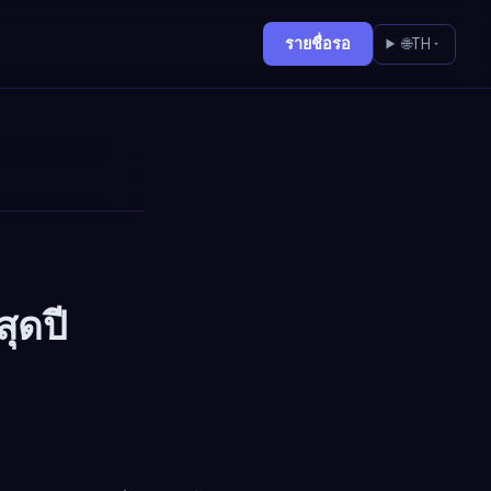
รายชื่อรอ
🌐
TH
ุดปี