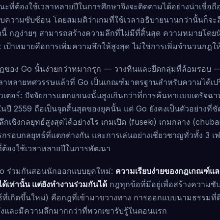
ี่ต้องใช้เวลาหลายปีในการศึกษาจึงจะติดตามได้อย่างน่าเชื่อถือ ผู
บความซับซ้อน โดยสมมติว่าเกมที่ใช้เวลาอธิบายนานกว่านั้นก็จะล
็จนี้ กฎง่ายๆ สามารถสร้างความลึกที่ไม่มีที่สิ้นสุด ความหมาย
เป้าหมายคือการเพิ่มความลึกให้สูงสุด ไม่ใช่การเพิ่มจำนวนกฎให้
กฎของ Go นั้นง่ายกว่าหมากรุก — วางหินและยึดกลุ่มที่ล้อมรอบ —
วลาหลายทศวรรษแล้วที่ Go เป็นเกณฑ์มาตรฐานสำหรับความได้เปรี
วเตอร์: ปัจจัยการแตกแขนงนั้นสูงเกินกว่าที่การค้นหาแบบเดรัจฉา
 2559 ถือเป็นจุดสิ้นสุดของยุคนั้น แต่ Go ยังคงเป็นตัวอย่างที่ช
ลึกเชิงกลยุทธ์สูงสุดได้อย่างไร เกมเปิด (fuseki) เกมกลาง (chub
กรอบกลยุทธ์ที่แตกต่างกัน และการเล่นอย่างเชี่ยวชาญทั่วทั้ง 3 เฟ
ี่ต้องใช้เวลาหลายปีในการพัฒนา
 Go ร่วมกันสอนนักออกแบบยุคใหม่:
ความเรียบง่ายของกฎเกณฑ์แล
นได้เท่านั้น แต่ยังทำงานร่วมกันได้
กฎทุกข้อที่มีอยู่เพื่อสร้างความ
์ที่เกิดขึ้นใหม่) คือกฎที่เข้ามาขวางทาง การออกแบบนามธรรมที่ดี
ดหวังและมีความลึกมากกว่าที่พวกเขารับรู้ในตอนแรก