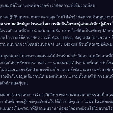
ณสมบัติในทางเทคนิคจากคำจำกัดความที่เข้มงวดที่สุด
ในทางปฏิบัติ ชุมชนเกมกระดานยุคใหม่ใช้คำจำกัดความที่อนุญาตม
 หากผลลัพธ์ถูกกำหนดโดยการตัดสินใจของผู้เล่นแต่เพียงผู้เดียว โด
ึ่งรวมถึงเกมที่มีการนำเสนอตามธีม ตราบใดที่ธีมเป็นเพียงรูปลั
ลไก ภายใต้คำจำกัดความนี้ Azul, Hive, Sagrada (บางส่วน - ใช
ัดร่วมกันมากกว่าโชคส่วนบุคคล) และ Blokus ล้วนมีคุณสมบัติเห
สมบูรณ์แบบไม่สามารถต่อรองได้สำหรับคำจำกัดความหลัก เกมที่มีข้
ถุประสงค์ลับ ทรัพยากรส่วนตัว — นำเสนอองค์ประกอบที่คล้ายกับโชค
่แน่นอนของสิ่งที่ฝ่ายตรงข้ามถือ กลยุทธ์เชิงนามธรรมช่วยขจัดสิ่งนี
ถเข้าถึงข้อมูลเดียวกันได้ มองเห็นสถานะเกมทั้งหมดได้ การเล่นที
ป็นตัวกำหนดผู้ชนะ
อย่างมากต่อประสบการณ์ทางจิตวิทยาของเกมแนวนามธรรม เมื่อคุ
 นั่นคือคู่ต่อสู้ของคุณตัดสินใจได้ดีกว่าที่คุณทำ ไม่มีที่ไหนที่จะ
แบบตรงไปตรงมาที่ผู้เล่นพบว่าน่าพึงพอใจอย่างยิ่งหรือไม่สบายใจอย