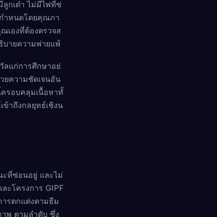
เต๋า ไม่มีไพ่ที่ซ่
ะถูกกำหนดโดยคุณภา
ุณเองที่ต้องตรวจส
ะอธิบายความพ่ายแพ้
งวัลแก่การศึกษาอย่
ด้วยความชัดเจนอัน
ครอบคลุมเนื้อหาทั้
ข้าถึงกลยุทธ์เชิงน
ที่ซ่อนอยู่ และไม่
lo และโครงการ GIPF
ีการตกแต่งตามธีม
าพ ตามลำดับ ซึ่ง