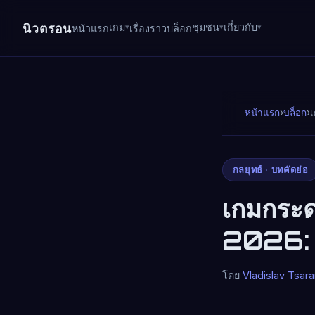
นิวตรอน
เกม
ชุมชน
เกี่ยวกับ
หน้าแรก
เรื่องราว
บล็อก
หน้าแรก
›
บล็อก
›
เ
กลยุทธ์ · บทคัดย่อ
เกมกระดา
2026: ท
โดย
Vladislav Tsar