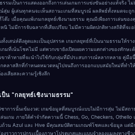
รรมเป็นการแสดงออกถึงการเล่นเกมการแข่งขันอย่างแท้จริง ไม่มีลูก
ารณ์สุ่ม ผู้เล่นทุกคนจะเห็นสถานะเกมที่สมบูรณ์ ผลลัพธ์ทั้งหมดจ
่โต๊ะ เมื่อคุณแพ้เกมกลยุทธ์เชิงนามธรรม คุณมีเพียงการเล่นของค
หนิ ไม่มีการจับฉลากที่เสียเปรียบ ไม่มีความผิดปกติทางสถิติที่จ
ป็นทั้งเสน่ห์ดึงดูดและเป็นอุปสรรค เกมกลยุทธ์ที่เป็นนามธรรมให้รา
ที่เกมที่เน้นโชคไม่มี แต่พวกเขายังเปิดเผยความแตกต่างของทักษะ
ขาท้าทายที่จะนำไปใช้กับกลุ่มที่มีประสบการณ์หลากหลาย คู่มือนี้
ุกคลาสสิกที่กำหนดหมวดหมู่ไปจนถึงการออกแบบสมัยใหม่ที่ทำให้เ
องเสียสละความรู้เชิงลึก
ป็น "กลยุทธ์เชิงนามธรรม"
การนั้นเข้มงวด: เกมข้อมูลที่สมบูรณ์แบบไม่มีการสุ่ม ไม่มีสถานะ
ารเล่นเกม ภายใต้คำจำกัดความนี้ Chess, Go, Checkers, Othel
รบถ้วน Azul และ Hive มีคุณสมบัติตามเกณฑ์โชคและข้อมูล แต่ม
น เรื่องราวการปูกระเบื้องภาษาโปรตุเกสและแบบจำลองแมลงทางชีวภ