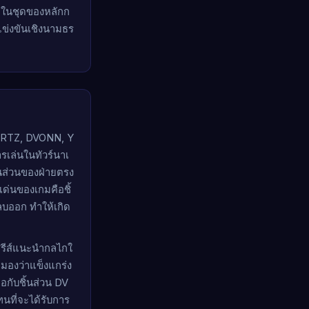
ายในชุดของหลักก
รแข่งขันเชิงนามธร
ZERTZ, DVONN, Y
เล่นในทัวร์นาเ
ิ้นส่วนของฝ่ายตรง
ด่นของเกมคือชิ้
กลบออก ทำให้เกิด
รีส์แนะนำกลไกใ
กมองว่าแข็งแกร่ง
่อกับชิ้นส่วน DV
นที่จะได้รับการ