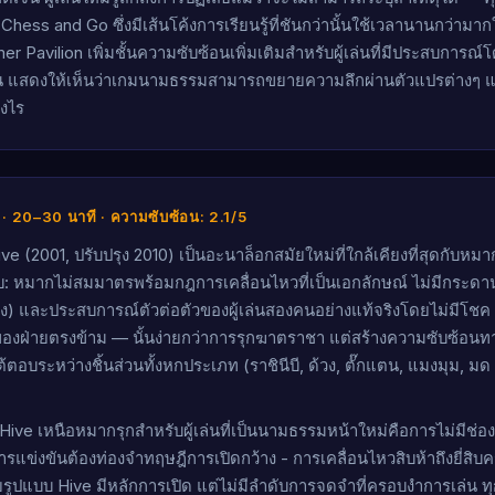
ี่ Chess and Go ซึ่งมีเส้นโค้งการเรียนรู้ที่ชันกว่านั้นใช้เวลานานกว่าม
 Pavilion เพิ่มชั้นความซับซ้อนเพิ่มเติมสำหรับผู้เล่นที่มีประสบการณ์โ
าน แสดงให้เห็นว่าเกมนามธรรมสามารถขยายความลึกผ่านตัวแปรต่างๆ แทน
งไร
คน · 20–30 นาที · ความซับซ้อน: 2.1/5
ve (2001, ปรับปรุง 2010) เป็นอะนาล็อกสมัยใหม่ที่ใกล้เคียงที่สุดกับหม
หมากไม่สมมาตรพร้อมกฎการเคลื่อนไหวที่เป็นเอกลักษณ์ ไม่มีกระดาน 
ง) และประสบการณ์ตัวต่อตัวของผู้เล่นสองคนอย่างแท้จริงโดยไม่มีโชค 
ของฝ่ายตรงข้าม — นั้นง่ายกว่าการรุกฆาตราชา แต่สร้างความซับซ้อนทางย
้ตอบระหว่างชิ้นส่วนทั้งหกประเภท (ราชินีบี, ด้วง, ตั๊กแตน, แมงมุม, ม
Hive เหนือหมากรุกสำหรับผู้เล่นที่เป็นนามธรรมหน้าใหม่คือการไม่มีช่อง
รแข่งขันต้องท่องจำทฤษฎีการเปิดกว้าง - การเคลื่อนไหวสิบห้าถึงยี่สิบ
อยรูปแบบ Hive มีหลักการเปิด แต่ไม่มีลำดับการจดจำที่ครอบงำการเล่น ทุ