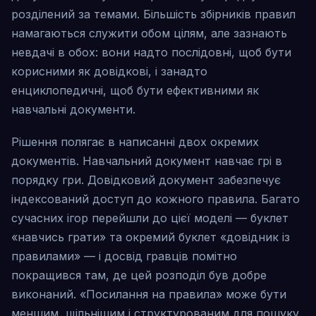
розділений за темами. Більшість збірників правил
намагаються служити обом цілям, але зазнають
невдачі в обох: вони надто послідовні, щоб бути
корисними як довідкові, і занадто
енциклопедичні, щоб бути ефективними як
навчальні документи.
Рішення полягає в написанні двох окремих
документів. Навчальний документ навчає грі в
порядку гри. Довідковий документ забезпечує
індексований доступ до кожного правила. Багато
сучасних ігор перейшли до цієї моделі — буклет
«навчись грати» та окремий буклет «довідник із
правилами» — і досвід гравців помітно
покращився там, де цей розподіл був добре
виконаний. «Посилання на правила» може бути
меншим, щільнішим і структурованим для пошуку,