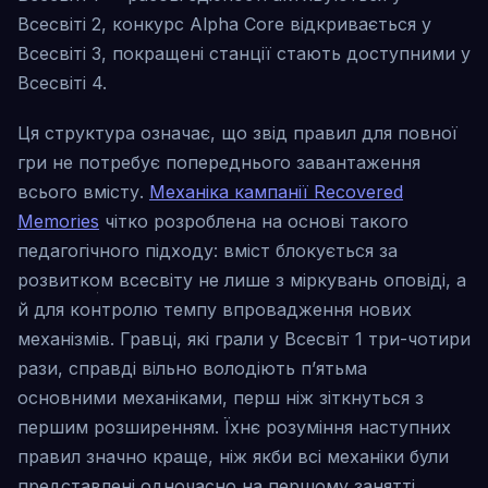
Всесвіті 2, конкурс Alpha Core відкривається у
Всесвіті 3, покращені станції стають доступними у
Всесвіті 4.
Ця структура означає, що звід правил для повної
гри не потребує попереднього завантаження
всього вмісту.
Механіка кампанії Recovered
Memories
чітко розроблена на основі такого
педагогічного підходу: вміст блокується за
розвитком всесвіту не лише з міркувань оповіді, а
й для контролю темпу впровадження нових
механізмів. Гравці, які грали у Всесвіт 1 три-чотири
рази, справді вільно володіють п’ятьма
основними механіками, перш ніж зіткнуться з
першим розширенням. Їхнє розуміння наступних
правил значно краще, ніж якби всі механіки були
представлені одночасно на першому занятті.