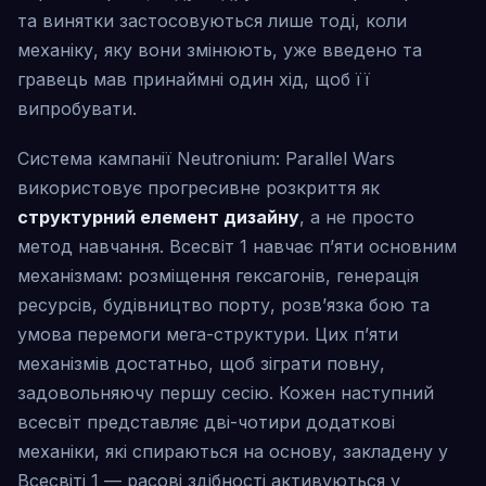
та винятки застосовуються лише тоді, коли
механіку, яку вони змінюють, уже введено та
гравець мав принаймні один хід, щоб її
випробувати.
Система кампанії Neutronium: Parallel Wars
використовує прогресивне розкриття як
структурний елемент дизайну
, а не просто
метод навчання. Всесвіт 1 навчає п’яти основним
механізмам: розміщення гексагонів, генерація
ресурсів, будівництво порту, розв’язка бою та
умова перемоги мега-структури. Цих п’яти
механізмів достатньо, щоб зіграти повну,
задовольняючу першу сесію. Кожен наступний
всесвіт представляє дві-чотири додаткові
механіки, які спираються на основу, закладену у
Всесвіті 1 — расові здібності активуються у