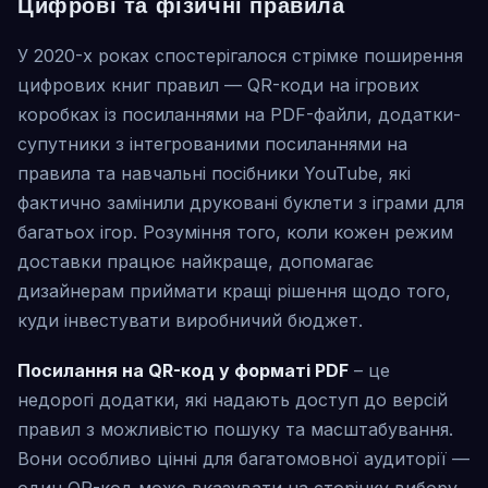
Цифрові та фізичні правила
У 2020-х роках спостерігалося стрімке поширення
цифрових книг правил — QR-коди на ігрових
коробках із посиланнями на PDF-файли, додатки-
супутники з інтегрованими посиланнями на
правила та навчальні посібники YouTube, які
фактично замінили друковані буклети з іграми для
багатьох ігор. Розуміння того, коли кожен режим
доставки працює найкраще, допомагає
дизайнерам приймати кращі рішення щодо того,
куди інвестувати виробничий бюджет.
Посилання на QR-код у форматі PDF
– це
недорогі додатки, які надають доступ до версій
правил з можливістю пошуку та масштабування.
Вони особливо цінні для багатомовної аудиторії —
один QR-код може вказувати на сторінку вибору