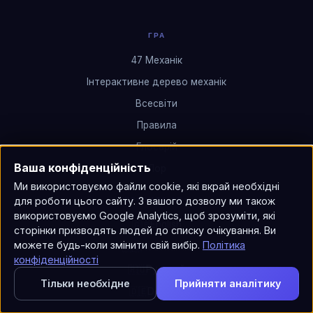
ГРА
47 Механік
Інтерактивне дерево механік
Всесвіти
Правила
Глосарій
Ваша конфіденційність
Лор
Ми використовуємо файли cookie, які вкрай необхідні
ПРАВИЛА 12+
для роботи цього сайту. З вашого дозволу ми також
використовуємо Google Analytics, щоб зрозуміти, які
English
🇬🇧
сторінки призводять людей до списку очікування. Ви
можете будь-коли змінити свій вибір.
Політика
Nederlands
🇳🇱
конфіденційності
Русский
🇷🇺
Тільки необхідне
Прийняти аналітику
Deutsch
🇩🇪