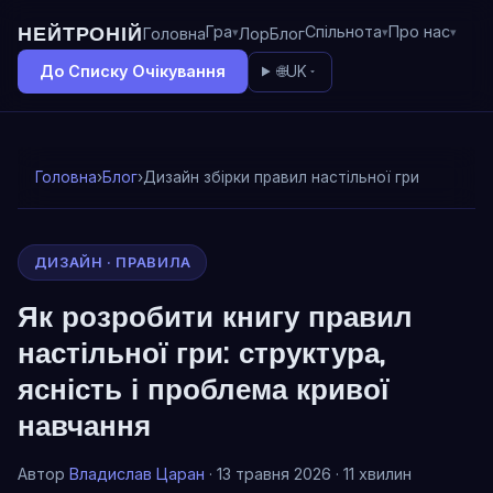
НЕЙТРОНІЙ
Гра
Спільнота
Про нас
Головна
Лор
Блог
До Списку Очікування
🌐
UK
Головна
›
Блог
›
Дизайн збірки правил настільної гри
ДИЗАЙН · ПРАВИЛА
Як розробити книгу правил
настільної гри: структура,
ясність і проблема кривої
навчання
Автор
Владислав Царан
· 13 травня 2026 · 11 хвилин