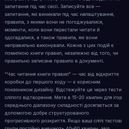
запитання під час сесії. Записуйте все —
запитання, які виникали під час налаштування,
правила, з якими вони не погоджувалися,
моменти, коли вони перестали читати й
здогадалися, а також правила, які вони
неправильно виконували. Кожна з цих подій є
помилкою книги правил, незалежно від того, чи
правильно записане правило в документі.
"Час читання книги правил" — час від відкриття
коробки до першого ходу — є корисним
показником дизайну. Відстежуйте це через тести
сліпого відтворення. Мета в 15–20 хвилин для ігор
середнього діапазону складності досягається за
допомогою добре структурованого
прогресивного розкриття. Якщо ваші сліпі тестові
групи постійно вивчають 40–60 хвилин, звід