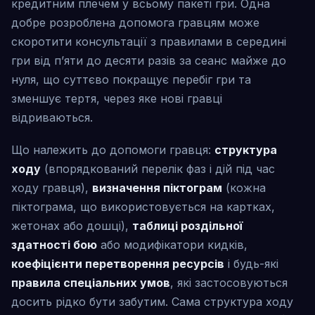
кредитним плечем у всьому пакеті гри. Одна
добре розроблена допомога гравцям може
скоротити консультації з правилами в середині
гри від п’яти до десяти разів за сеанс майже до
нуля, що суттєво покращує перебіг гри та
зменшує тертя, через яке нові гравці
відриваються.
Що належить до допомоги гравця:
структура
ходу
(впорядкований перелік фаз і дій під час
ходу гравця),
визначення піктограм
(кожна
піктограма, що використовується на картках,
жетонах або дошці),
таблиці роздільної
здатності бою
або модифікатори кидків,
коефіцієнти перетворення ресурсів
і будь-які
правила спеціальних умов
, які застосовуються
досить рідко бути забутим. Сама структура ходу