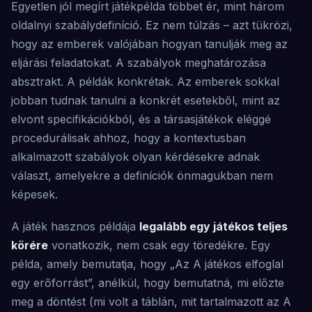
Egyetlen jól megírt játékpélda többet ér, mint három
oldalnyi szabálydefiníció. Ez nem túlzás – azt tükrözi,
hogy az emberek valójában hogyan tanulják meg az
eljárási feladatokat. A szabályok meghatározása
absztrakt. A példák konkrétak. Az emberek sokkal
jobban tudnak tanulni a konkrét esetekből, mint az
elvont specifikációkból, és a társasjátékok eléggé
procedurálisak ahhoz, hogy a kontextusban
alkalmazott szabályok olyan kérdésekre adnak
választ, amelyekre a definíciók önmagukban nem
képesek.
A játék hasznos példája
legalább egy játékos teljes
körére
vonatkozik, nem csak egy töredékre. Egy
példa, amely bemutatja, hogy „Az A játékos elfoglal
egy erőforrást”, anélkül, hogy bemutatná, mi előzte
meg a döntést (mi volt a táblán, mit tartalmazott az A