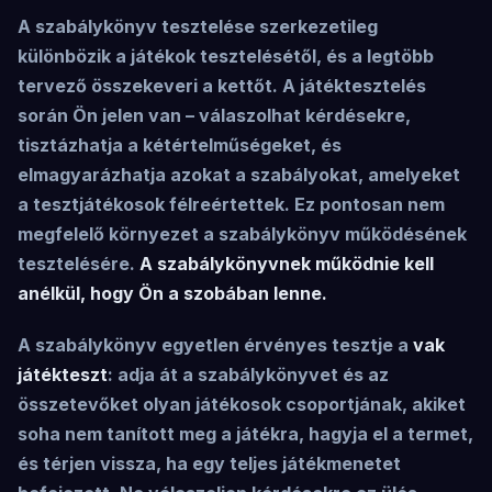
A szabálykönyv tesztelése szerkezetileg
különbözik a játékok tesztelésétől, és a legtöbb
tervező összekeveri a kettőt. A játéktesztelés
során Ön jelen van – válaszolhat kérdésekre,
tisztázhatja a kétértelműségeket, és
elmagyarázhatja azokat a szabályokat, amelyeket
a tesztjátékosok félreértettek. Ez pontosan nem
megfelelő környezet a szabálykönyv működésének
tesztelésére.
A szabálykönyvnek működnie kell
anélkül, hogy Ön a szobában lenne.
A szabálykönyv egyetlen érvényes tesztje a
vak
játékteszt
: adja át a szabálykönyvet és az
összetevőket olyan játékosok csoportjának, akiket
soha nem tanított meg a játékra, hagyja el a termet,
és térjen vissza, ha egy teljes játékmenetet