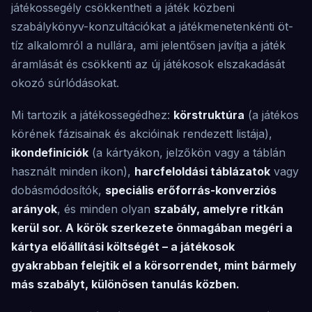
játékossegély csökkentheti a játék közbeni
szabálykönyv-konzultációkat a játékmenetenkénti öt-
tíz alkalomról a nullára, ami jelentősen javítja a játék
áramlását és csökkenti az új játékosok elszakadását
okozó súrlódásokat.
Mi tartozik a játékossegédhez:
körstruktúra
(a játékos
körének fázisainak és akcióinak rendezett listája),
ikondefiníciók
(a kártyákon, jelzőkön vagy a táblán
használt minden ikon),
harcfeloldási táblázatok
vagy
dobásmódosítók,
speciális erőforrás-konverziós
arányok
, és minden olyan
szabály, amelyre ritkán
kerül sor. A körök szerkezete önmagában megéri a
kártya előállítási költségét – a játékosok
gyakrabban felejtik el a körsorrendet, mint bármely
más szabályt, különösen tanulás közben.