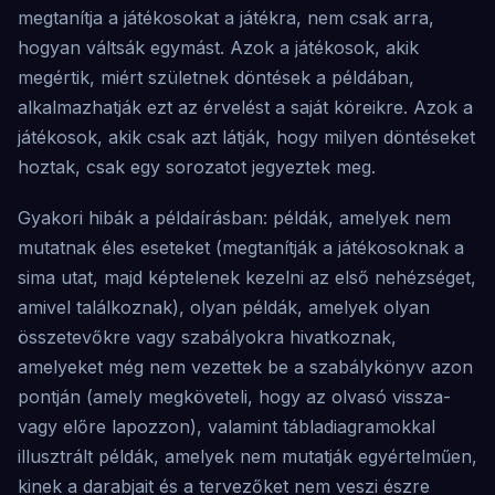
megtanítja a játékosokat a játékra, nem csak arra,
hogyan váltsák egymást. Azok a játékosok, akik
megértik, miért születnek döntések a példában,
alkalmazhatják ezt az érvelést a saját köreikre. Azok a
játékosok, akik csak azt látják, hogy milyen döntéseket
hoztak, csak egy sorozatot jegyeztek meg.
Gyakori hibák a példaírásban: példák, amelyek nem
mutatnak éles eseteket (megtanítják a játékosoknak a
sima utat, majd képtelenek kezelni az első nehézséget,
amivel találkoznak), olyan példák, amelyek olyan
összetevőkre vagy szabályokra hivatkoznak,
amelyeket még nem vezettek be a szabálykönyv azon
pontján (amely megköveteli, hogy az olvasó vissza-
vagy előre lapozzon), valamint tábladiagramokkal
illusztrált példák, amelyek nem mutatják egyértelműen,
kinek a darabjait és a tervezőket nem veszi észre