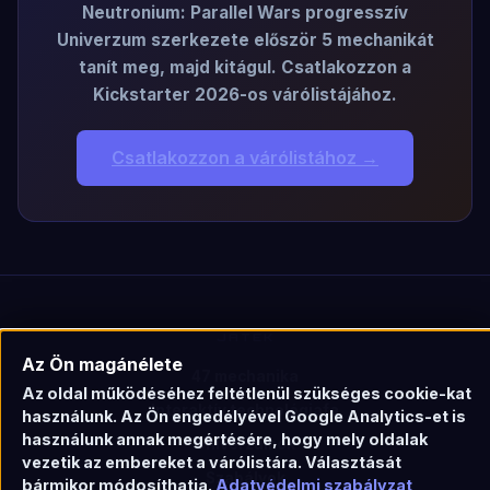
Neutronium: Parallel Wars progresszív
Univerzum szerkezete először 5 mechanikát
tanít meg, majd kitágul. Csatlakozzon a
Kickstarter 2026-os várólistájához.
Csatlakozzon a várólistához →
JÁTÉK
Az Ön magánélete
47 mechanika
Az oldal működéséhez feltétlenül szükséges cookie-kat
Interaktív technológiafa
használunk. Az Ön engedélyével Google Analytics-et is
használunk annak megértésére, hogy mely oldalak
Univerzumok
vezetik az embereket a várólistára. Választását
Szabályok
bármikor módosíthatja.
Adatvédelmi szabályzat