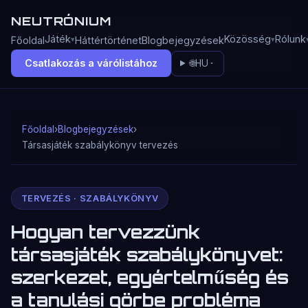
NEUTRÓNIUM
Játék
Közösség
Rólunk
Főoldal
Háttértörténet
Blogbejegyzések
Csatlakozás a várólistához
🌐
HU
Főoldal
›
Blogbejegyzések
›
Társasjáték szabálykönyv tervezés
TERVEZÉS · SZABÁLYKÖNYV
Hogyan tervezzünk
társasjáték szabálykönyvet:
szerkezet, egyértelműség és
a tanulási görbe probléma