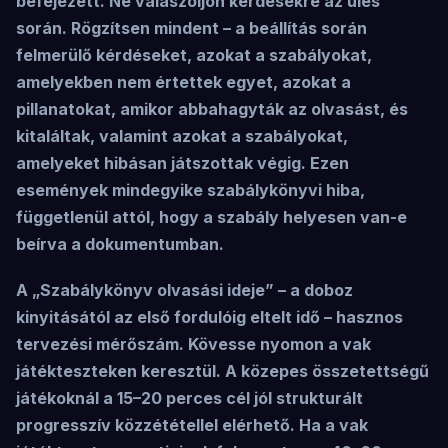
befejezett. Ne válaszoljon kérdésekre az ülés
során. Rögzítsen mindent – ​​a beállítás során
felmerülő kérdéseket, azokat a szabályokat,
amelyekben nem értettek egyet, azokat a
pillanatokat, amikor abbahagyták az olvasást, és
kitaláltak, valamint azokat a szabályokat,
amelyeket hibásan játszottak végig. Ezen
események mindegyike szabálykönyvi hiba,
függetlenül attól, hogy a szabály helyesen van-e
beírva a dokumentumban.
A „Szabálykönyv olvasási ideje” – a doboz
kinyitásától az első fordulóig eltelt idő – hasznos
tervezési mérőszám. Kövesse nyomon a vak
játékteszteken keresztül. A közepes összetettségű
játékoknál a 15–20 perces cél jól strukturált
progresszív közzététellel elérhető. Ha a vak