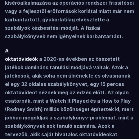
kísérőalkalmazása az operációs rendszer frissítései
vagy a fejlesztői erőforrások korlátai miatt már nem
karbantartott, gyakorlatilag elvesztette a
szabályok kézbesítési módját. A fizikai
szabálykönyvek nem igényelnek karbantartást.
A
oktatóvideók
a 2020-as években az összetett
játékok domináns tanulási módjává váltak. Azok a
játékosok, akik soha nem ülnének le és olvasnának
el egy 32 oldalas szabálykönyvet, egy 15 perces
oktatóvideót néznek meg az edzés előtt. Az olyan
csatornák, mint a Watch It Played és a How to Play
(Rodney Smith) milliós közönséget építettek ki, mert
jobban megoldják a szabálykönyv-problémát, mint a
szabálykönyvek sok tanuló számára. Azok a
tervezők, akik saját hivatalos oktatóvideókat