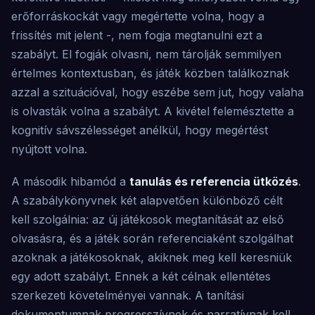
erőforráskockát vagy megértette volna, hogy a
frissítés mit jelent -, nem fogja megtanulni ezt a
szabályt. El fogják olvasni, nem tárolják semmilyen
értelmes kontextusban, és játék közben találkoznak
azzal a szituációval, hogy eszébe sem jut, hogy valaha
is olvasták volna a szabályt. A kivétel felemésztette a
kognitív sávszélességet anélkül, hogy megértést
nyújtott volna.
A második hibamód a
tanulás és referencia ütközés
.
A szabálykönyvnek két alapvetően különböző célt
kell szolgálnia: az új játékosok megtanítását az első
olvasásra, és a játék során referenciaként szolgálhat
azoknak a játékosoknak, akiknek meg kell keresniük
egy adott szabályt. Ennek a két célnak ellentétes
szerkezeti követelményei vannak. A tanítási
dokumentumnak progresszívnek és narratívnak kell