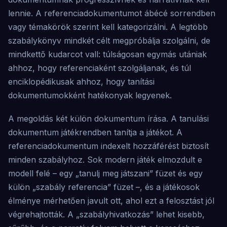
lennie. A referenciadokumentumot ábécé sorrendben
vagy témakörök szerint kell kategorizálni. A legtöbb
szabálykönyv mindkét célt megpróbálja szolgálni, de
mindkettő kudarcot vall: túlságosan egymás utániak
ahhoz, hogy referenciaként szolgáljanak, és túl
enciklopédikusak ahhoz, hogy tanítási
dokumentumokként hatékonyak legyenek.
A megoldás két külön dokumentum írása. A tanulási
dokumentum játékrendben tanítja a játékot. A
referenciadokumentum indexelt hozzáférést biztosít
minden szabályhoz. Sok modern játék elmozdult e
modell felé – egy „tanulj meg játszani” füzet és egy
külön „szabály referencia” füzet –, és a játékosok
élménye mérhetően javult ott, ahol ezt a felosztást jól
végrehajtották. A „szabályhivatkozás” lehet kisebb,