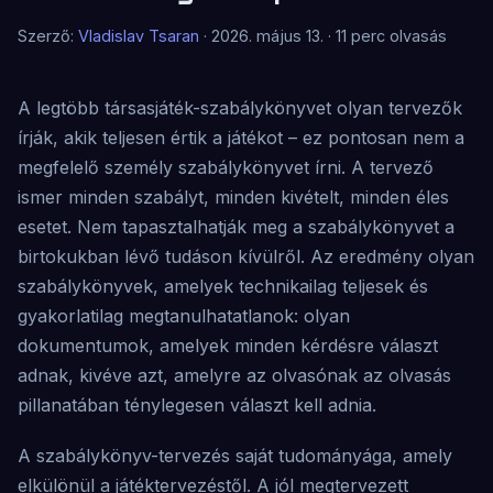
Szerző:
Vladislav Tsaran
· 2026. május 13. · 11 perc olvasás
A legtöbb társasjáték-szabálykönyvet olyan tervezők
írják, akik teljesen értik a játékot – ez pontosan nem a
megfelelő személy szabálykönyvet írni. A tervező
ismer minden szabályt, minden kivételt, minden éles
esetet. Nem tapasztalhatják meg a szabálykönyvet a
birtokukban lévő tudáson kívülről. Az eredmény olyan
szabálykönyvek, amelyek technikailag teljesek és
gyakorlatilag megtanulhatatlanok: olyan
dokumentumok, amelyek minden kérdésre választ
adnak, kivéve azt, amelyre az olvasónak az olvasás
pillanatában ténylegesen választ kell adnia.
A szabálykönyv-tervezés saját tudományága, amely
elkülönül a játéktervezéstől. A jól megtervezett