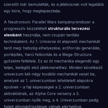
szerelőt már bemutatták, és a játékosnak volt legalább
egy köre, hogy megtapasztalja.
A Neutronium: Parallel Wars kampányrendszer a
progresszív közzétételt
strukturális tervezési
elemként
használja, nem csupán tanítási
technikaként. Az 1. Universe öt alapvető mechanikát
tanít meg: hatszög elhelyezése, erőforrás-generálás,
portépítés, harci felbontás és a Mega-Structure
győzelmi feltétele. Ez az öt mechanika elegendő egy
teljes, kielégítő első játékmenethez. Minden következő
univerzum két-négy további mechanikát vezet be,
amelyek az 1. univerzumban lefektetett alapokra
épülnek – a faji képességek a 2. univerzumban
aktiválódnak, az Alpha Core verseny a 3.
univerzumban nyílik meg, a 4. Univerzumban pedig
fejlett állomásfrissítések válnak elérhetővé.