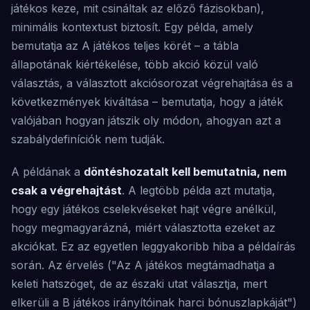
játékos keze, mit csináltak az előző fázisokban),
minimális kontextust biztosít. Egy példa, amely
bemutatja az A játékos teljes körét – a tábla
állapotának kiértékelése, több akció közül való
választás, a választott akciósorozat végrehajtása és a
következmények kiváltása – bemutatja, hogy a játék
valójában hogyan játszik oly módon, ahogyan azt a
szabálydefiníciók nem tudják.
A példának a
döntéshozatalt kell bemutatnia, nem
csak a végrehajtást
. A legtöbb példa azt mutatja,
hogy egy játékos cselekvéseket hajt végre anélkül,
hogy megmagyarázná, miért választotta ezeket az
akciókat. Ez az egyetlen leggyakoribb hiba a példaírás
során. Az érvelés ("Az A játékos megtámadhatja a
keleti hatszöget, de az északi utat választja, mert
elkerüli a B játékos irányítóinak harci bónuszlapkáját")