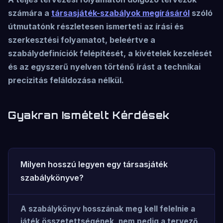
számára a
társasjáték-szabályok megírásáról
szóló
útmutatónk részletesen ismerteti az írási és
szerkesztési folyamatot, beleértve a
szabálydefiníciók felépítését, a kivételek kezelését
és az egyszerű nyelven történő írást a technikai
precizitás feláldozása nélkül.
Gyakran Ismételt Kérdések
Milyen hosszú legyen egy társasjáték
szabálykönyve?
A szabálykönyv hosszának meg kell felelnie a
játék összetettségének, nem pedig a tervező