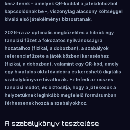
készítenek – amelyek QR-kóddal a játékdobozból
kapcsolódnak be –, viszonylag alacsony költséggel
kiváló első játékélményt biztosítanak.
2026-ra az optimális megközelítés a hibrid: egy
tanulási füzet a fokozatos nyilvánosságra
hozatalhoz (fizikai, a dobozban), a szabályok
referenciafüzete a játék közbeni kereséshez
(fizikai, a dobozban), valamint egy QR-kód, amely
egy hivatalos oktatóvideóra és kereshető digitális
szabálykönyvre hivatkozik. Ez lefedi az összes
tanulási módot, és biztosítja, hogy a játékosok a
helyzetüknek leginkább megfelelő formátumban
férhessenek hozzá a szabályokhoz.
A szabálykönyv tesztelése