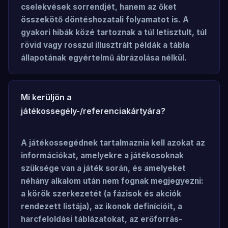
cselekvések sorrendjét, hanem az őket
összekötő döntéshozatali folyamatot is. A
gyakori hibák közé tartoznak a túl letisztult, túl
rövid vagy rosszul illusztrált példák a tábla
állapotának egyértelmű ábrázolása nélkül.
Mi kerüljön a
játékossegély-/referenciakártyára?
A játékossegédnek tartalmaznia kell azokat az
információkat, amelyekre a játékosoknak
szüksége van a játék során, és amelyeket
néhány alkalom után nem fognak megjegyezni:
a körök szerkezetét (a fázisok és akciók
rendezett listája), az ikonok definícióit, a
harcfeloldási táblázatokat, az erőforrás-