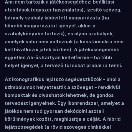
Ami nem tartozik a játékossegédhez: beállítási
utasítások (egyszer használatos), ízesítő szöveg,
bármely szabály kibővített magyarázata (ha
bővebb magyarázatot igényel, akkor a
szabálykönyvbe tartozik), és olyan szabályok,
amelyek soha nem változnak (a konstansokra nem
kell hivatkozni játék közben). A játékossegédnek
egyetlen A5-ös kártyán kell elférnie – ha több
helyet igényel, a tervező túl sokat próbál rá tenni.
Az ikonografikus lejátszó segédeszközök – ahol a
szimbólumok helyettesítik a szöveget – rendkívül
kompaktak és olvashatók lehetnek, de gondos
tervezést igényelnek. Egy ikonrendszer, amelyet a
játékos nem tud gyorsan dekódolni asztali
körülmények között, meghiúsítja a célját. A hibrid
lejátszósegédek (a rövid szöveges címkékkel