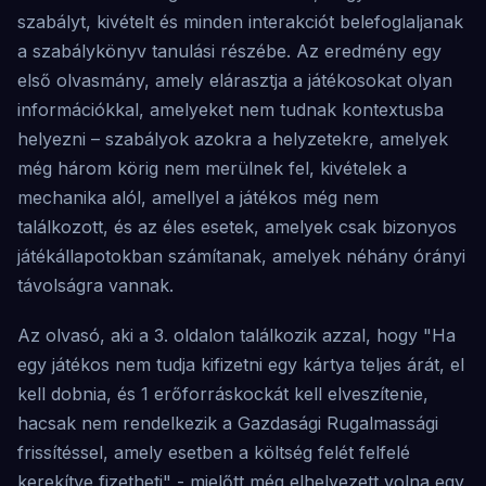
szabályt, kivételt és minden interakciót belefoglaljanak
a szabálykönyv tanulási részébe. Az eredmény egy
első olvasmány, amely elárasztja a játékosokat olyan
információkkal, amelyeket nem tudnak kontextusba
helyezni – szabályok azokra a helyzetekre, amelyek
még három körig nem merülnek fel, kivételek a
mechanika alól, amellyel a játékos még nem
találkozott, és az éles esetek, amelyek csak bizonyos
játékállapotokban számítanak, amelyek néhány órányi
távolságra vannak.
Az olvasó, aki a 3. oldalon találkozik azzal, hogy "Ha
egy játékos nem tudja kifizetni egy kártya teljes árát, el
kell dobnia, és 1 erőforráskockát kell elveszítenie,
hacsak nem rendelkezik a Gazdasági Rugalmassági
frissítéssel, amely esetben a költség felét felfelé
kerekítve fizetheti" - mielőtt még elhelyezett volna egy