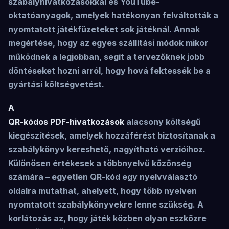
szabályhivatkozásokkal és YouTube-
oktatóanyagok, amelyek hatékonyan felváltották a
nyomtatott játékfüzeteket sok játéknál. Annak
megértése, hogy az egyes szállítási módok mikor
működnek a legjobban, segít a tervezőknek jobb
döntéseket hozni arról, hogy hová fektessék be a
gyártási költségvetést.
A
QR-kódos PDF-hivatkozások
alacsony költségű
kiegészítések, amelyek hozzáférést biztosítanak a
szabálykönyv kereshető, nagyítható verzióihoz.
Különösen értékesek a többnyelvű közönség
számára – egyetlen QR-kód egy nyelvválasztó
oldalra mutathat, ahelyett, hogy több nyelven
nyomtatott szabálykönyvekre lenne szükség. A
korlátozás az, hogy játék közben olyan eszközre