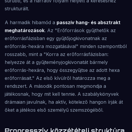
sűrűbb, és a narratív folyam helyett a kereséshez
strukturált.
A harmadik hibamód a
passzív hang- és absztrakt
meghatározások
. Az "Erőforrások gyűjthetők az
erőforrásfázisban egy gyűjtőjogkivonatnak az
erőforrás-hexára mozgatásával" minden szempontból
rosszabb, mint a "Korra az erőforrásfázisban:
helyezze át a gyűjteményjogkivonatát bármely
erőforrás-hexára, hogy összegyűjtse az adott hexa
erőforrásait." Az első kívülről határozza meg a
rendszert. A második pontosan megmondja a
játékosnak, hogy mit kell tennie. A szabálykönyvek
drámaian javulnak, ha aktív, kötelező hangon írják át
őket a játékos első személyű szemszögéből.
Progresszív közzétételi struktúra