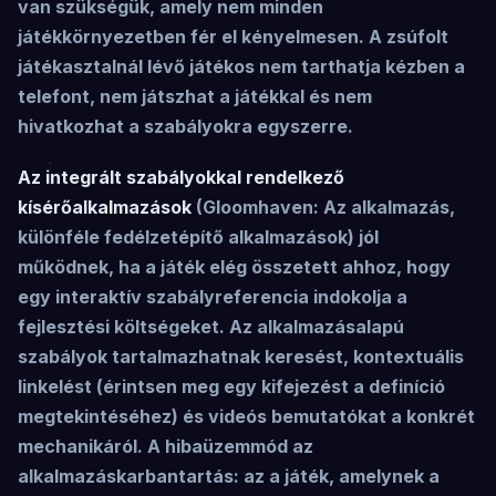
van szükségük, amely nem minden
játékkörnyezetben fér el kényelmesen. A zsúfolt
játékasztalnál lévő játékos nem tarthatja kézben a
telefont, nem játszhat a játékkal és nem
hivatkozhat a szabályokra egyszerre.
Az integrált szabályokkal rendelkező
kísérőalkalmazások
(Gloomhaven: Az alkalmazás,
különféle fedélzetépítő alkalmazások) jól
működnek, ha a játék elég összetett ahhoz, hogy
egy interaktív szabályreferencia indokolja a
fejlesztési költségeket. Az alkalmazásalapú
szabályok tartalmazhatnak keresést, kontextuális
linkelést (érintsen meg egy kifejezést a definíció
megtekintéséhez) és videós bemutatókat a konkrét
mechanikáról. A hibaüzemmód az
alkalmazáskarbantartás: az a játék, amelynek a