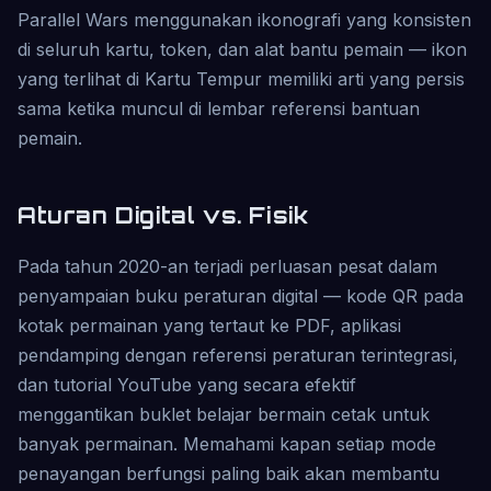
Parallel Wars menggunakan ikonografi yang konsisten
di seluruh kartu, token, dan alat bantu pemain — ikon
yang terlihat di Kartu Tempur memiliki arti yang persis
sama ketika muncul di lembar referensi bantuan
pemain.
Aturan Digital vs. Fisik
Pada tahun 2020-an terjadi perluasan pesat dalam
penyampaian buku peraturan digital — kode QR pada
kotak permainan yang tertaut ke PDF, aplikasi
pendamping dengan referensi peraturan terintegrasi,
dan tutorial YouTube yang secara efektif
menggantikan buklet belajar bermain cetak untuk
banyak permainan. Memahami kapan setiap mode
penayangan berfungsi paling baik akan membantu