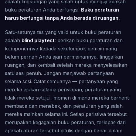
adalah lingkungan yang salah untuk menguji apakah
buku peraturan Anda berfungsi.
Buku peraturan
harus berfungsi tanpa Anda berada di ruangan.
Satu-satunya tes yang valid untuk buku peraturan
adalah
blind playtest
: berikan buku peraturan dan
komponennya kepada sekelompok pemain yang
belum pernah Anda ajari permainannya, tinggalkan
ruangan, dan kembali setelah mereka menyelesaikan
satu sesi penuh. Jangan menjawab pertanyaan
selama sesi. Catat semuanya — pertanyaan yang
mereka ajukan selama penyiapan, peraturan yang
tidak mereka setujui, momen di mana mereka berhenti
membaca dan menebak, dan peraturan yang salah
mereka mainkan selama ini. Setiap peristiwa tersebut
merupakan kegagalan buku peraturan, terlepas dari
apakah aturan tersebut ditulis dengan benar dalam