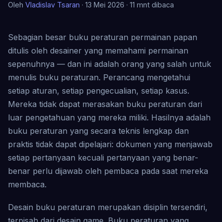
Oleh
Vladislav Tsaran
· 13 Mei 2026 · 11 mnt dibaca
Sebagian besar buku peraturan permainan papan
ditulis oleh desainer yang memahami permainan
sepenuhnya — dan ini adalah orang yang salah untuk
menulis buku peraturan. Perancang mengetahui
setiap aturan, setiap pengecualian, setiap kasus.
Mereka tidak dapat merasakan buku peraturan dari
luar pengetahuan yang mereka miliki. Hasilnya adalah
buku peraturan yang secara teknis lengkap dan
praktis tidak dapat dipelajari: dokumen yang menjawab
setiap pertanyaan kecuali pertanyaan yang benar-
benar perlu dijawab oleh pembaca pada saat mereka
membaca.
Desain buku peraturan merupakan disiplin tersendiri,
terpisah dari desain game. Buku peraturan yang