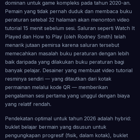
dominan untuk game kompleks pada tahun 2020-an.
Pemain yang tidak pernah duduk dan membaca buku
peraturan setebal 32 halaman akan menonton video
tutorial 15 menit sebelum sesi. Saluran seperti Watch It
Played dan How to Play (oleh Rodney Smith) telah
menarik jutaan pemirsa karena saluran tersebut
memecahkan masalah buku peraturan dengan lebih
baik daripada yang dilakukan buku peraturan bagi
banyak pelajar. Desainer yang membuat video tutorial
resminya sendiri — yang ditautkan dari kotak
permainan melalui kode QR — memberikan
pengalaman sesi pertama yang unggul dengan biaya
yang relatif rendah.
Pendekatan optimal untuk tahun 2026 adalah hybrid:
buklet belajar bermain yang disusun untuk
pengungkapan progresif (fisik, dalam kotak), buklet