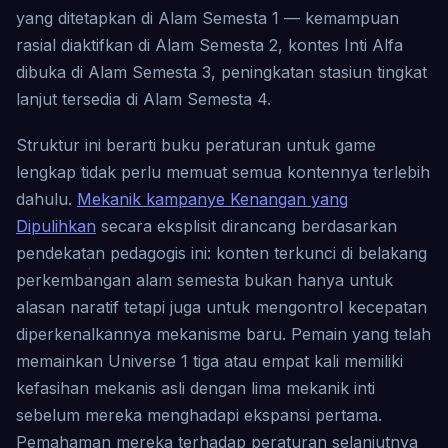
yang ditetapkan di Alam Semesta 1 — kemampuan
rasial diaktifkan di Alam Semesta 2, kontes Inti Alfa
dibuka di Alam Semesta 3, peningkatan stasiun tingkat
lanjut tersedia di Alam Semesta 4.
Struktur ini berarti buku peraturan untuk game
lengkap tidak perlu memuat semua kontennya terlebih
dahulu.
Mekanik kampanye Kenangan yang
Dipulihkan
secara eksplisit dirancang berdasarkan
pendekatan pedagogis ini: konten terkunci di belakang
perkembangan alam semesta bukan hanya untuk
alasan naratif tetapi juga untuk mengontrol kecepatan
diperkenalkannya mekanisme baru. Pemain yang telah
memainkan Universe 1 tiga atau empat kali memiliki
kefasihan mekanis asli dengan lima mekanik inti
sebelum mereka menghadapi ekspansi pertama.
Pemahaman mereka terhadap peraturan selanjutnya