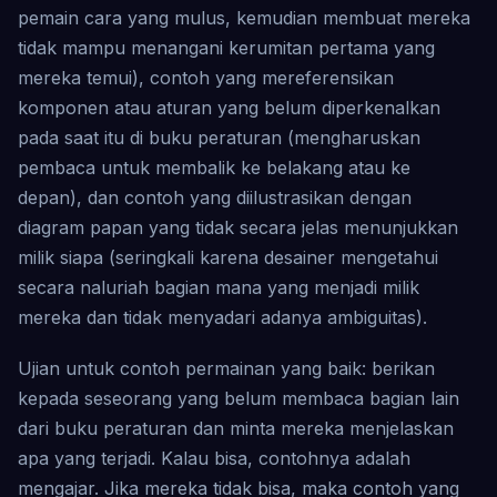
pemain cara yang mulus, kemudian membuat mereka
tidak mampu menangani kerumitan pertama yang
mereka temui), contoh yang mereferensikan
komponen atau aturan yang belum diperkenalkan
pada saat itu di buku peraturan (mengharuskan
pembaca untuk membalik ke belakang atau ke
depan), dan contoh yang diilustrasikan dengan
diagram papan yang tidak secara jelas menunjukkan
milik siapa (seringkali karena desainer mengetahui
secara naluriah bagian mana yang menjadi milik
mereka dan tidak menyadari adanya ambiguitas).
Ujian untuk contoh permainan yang baik: berikan
kepada seseorang yang belum membaca bagian lain
dari buku peraturan dan minta mereka menjelaskan
apa yang terjadi. Kalau bisa, contohnya adalah
mengajar. Jika mereka tidak bisa, maka contoh yang