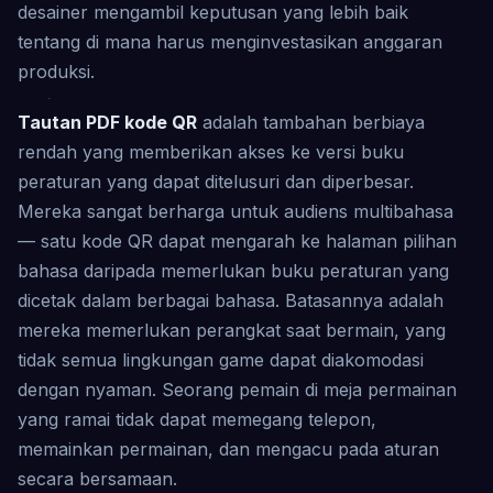
desainer mengambil keputusan yang lebih baik
tentang di mana harus menginvestasikan anggaran
produksi.
Tautan PDF kode QR
adalah tambahan berbiaya
rendah yang memberikan akses ke versi buku
peraturan yang dapat ditelusuri dan diperbesar.
Mereka sangat berharga untuk audiens multibahasa
— satu kode QR dapat mengarah ke halaman pilihan
bahasa daripada memerlukan buku peraturan yang
dicetak dalam berbagai bahasa. Batasannya adalah
mereka memerlukan perangkat saat bermain, yang
tidak semua lingkungan game dapat diakomodasi
dengan nyaman. Seorang pemain di meja permainan
yang ramai tidak dapat memegang telepon,
memainkan permainan, dan mengacu pada aturan
secara bersamaan.