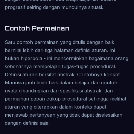
progresif seiring dengan munculnya situasi.
Contoh Permainan
Satu contoh permainan yang ditulis dengan baik
bernilai lebih dari tiga halaman definisi aturan. Ini
bukan hiperbola - ini mencerminkan bagaimana orang
sebenarnya mempelajari tugas-tugas prosedural.
Definisi aturan bersifat abstrak. Contohnya konkrit.
Manusia jauh lebih baik dalam belajar dari contoh
nyata dibandingkan dari spesifikasi abstrak, dan
permainan papan cukup prosedural sehingga melihat
aturan yang diterapkan dalam konteks dapat
menjawab pertanyaan yang tidak dapat diselesaikan
dengan definisi saja.