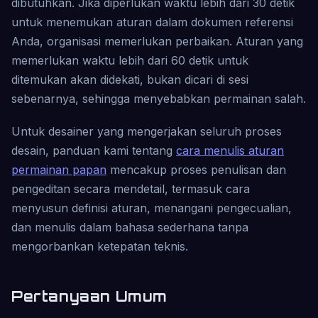
dibutuhkan. Jika diperlukan waktu lebih dari 30 detik
untuk menemukan aturan dalam dokumen referensi
Anda, organisasi memerlukan perbaikan. Aturan yang
memerlukan waktu lebih dari 60 detik untuk
ditemukan akan didekati, bukan dicari di sesi
sebenarnya, sehingga menyebabkan permainan salah.
Untuk desainer yang mengerjakan seluruh proses
desain, panduan kami tentang
cara menulis aturan
permainan papan
mencakup proses penulisan dan
pengeditan secara mendetail, termasuk cara
menyusun definisi aturan, menangani pengecualian,
dan menulis dalam bahasa sederhana tanpa
mengorbankan ketepatan teknis.
Pertanyaan Umum