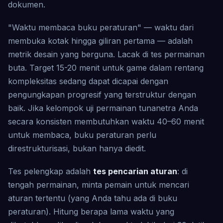
dokumen.
"Waktu membaca buku peraturan" — waktu dari
membuka kotak hingga giliran pertama — adalah
metrik desain yang berguna. Lacak di tes permainan
buta. Target 15-20 menit untuk game dalam rentang
kompleksitas sedang dapat dicapai dengan
pengungkapan progresif yang terstruktur dengan
baik. Jika kelompok uji permainan tunanetra Anda
secara konsisten membutuhkan waktu 40–60 menit
untuk membaca, buku peraturan perlu
direstrukturisasi, bukan hanya diedit.
Tes pelengkap adalah
tes pencarian aturan
: di
tengah permainan, minta pemain untuk mencari
aturan tertentu (yang Anda tahu ada di buku
peraturan). Hitung berapa lama waktu yang