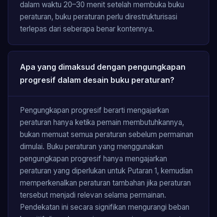
dalam waktu 20–30 menit setelah membuka buku
peraturan, buku peraturan perlu direstrukturisasi
terlepas dari seberapa benar kontennya.
Apa yang dimaksud dengan pengungkapan
progresif dalam desain buku peraturan?
Pengungkapan progresif berarti mengajarkan
peraturan hanya ketika pemain membutuhkannya,
bukan memuat semua peraturan sebelum permainan
dimulai. Buku peraturan yang menggunakan
pengungkapan progresif hanya mengajarkan
peraturan yang diperlukan untuk Putaran 1, kemudian
memperkenalkan peraturan tambahan jika peraturan
tersebut menjadi relevan selama permainan.
Pendekatan ini secara signifikan mengurangi beban