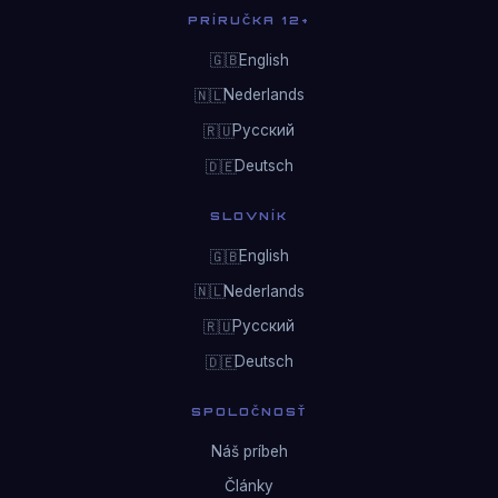
PRÍRUČKA 12+
English
🇬🇧
Nederlands
🇳🇱
Русский
🇷🇺
Deutsch
🇩🇪
SLOVNÍK
English
🇬🇧
Nederlands
🇳🇱
Русский
🇷🇺
Deutsch
🇩🇪
SPOLOČNOSŤ
Náš príbeh
Články