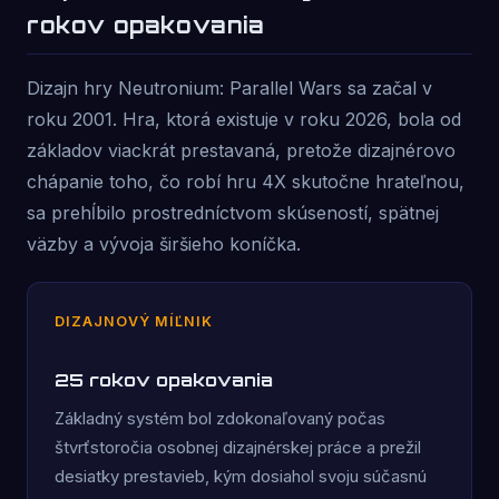
rokov opakovania
Dizajn hry Neutronium: Parallel Wars sa začal v
roku 2001. Hra, ktorá existuje v roku 2026, bola od
základov viackrát prestavaná, pretože dizajnérovo
chápanie toho, čo robí hru 4X skutočne hrateľnou,
sa prehĺbilo prostredníctvom skúseností, spätnej
väzby a vývoja širšieho koníčka.
DIZAJNOVÝ MÍĽNIK
25 rokov opakovania
Základný systém bol zdokonaľovaný počas
štvrťstoročia osobnej dizajnérskej práce a prežil
desiatky prestavieb, kým dosiahol svoju súčasnú