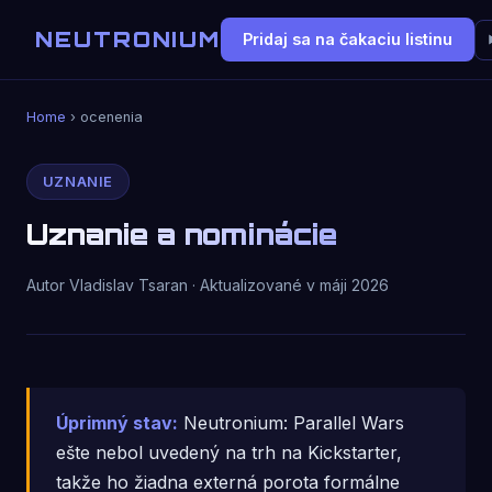
NEUTRONIUM
Pridaj sa na čakaciu listinu
Home
›
ocenenia
UZNANIE
Uznanie a nominácie
Autor Vladislav Tsaran · Aktualizované v máji 2026
Úprimný stav:
Neutronium: Parallel Wars
ešte nebol uvedený na trh na Kickstarter,
takže ho žiadna externá porota formálne