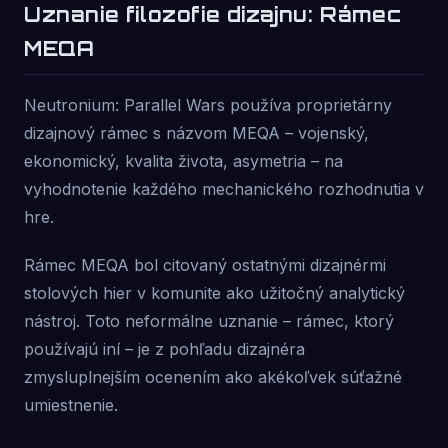
Uznanie filozofie dizajnu: Rámec
MEQA
Neutronium: Parallel Wars používa proprietárny
dizajnový rámec s názvom MEQA – vojenský,
ekonomický, kvalita života, asymetria – na
vyhodnotenie každého mechanického rozhodnutia v
hre.
Rámec MEQA bol citovaný ostatnými dizajnérmi
stolových hier v komunite ako užitočný analytický
nástroj. Toto neformálne uznanie – rámec, ktorý
používajú iní – je z pohľadu dizajnéra
zmysluplnejším ocenením ako akékoľvek súťažné
umiestnenie.