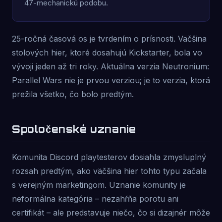
47-mechanickú podobu.
25-ročná časová os je tvrdením o prísnosti. Väčšina
stolových hier, ktoré dosahujú Kickstarter, bola vo
vývoji jeden až tri roky. Aktuálna verzia Neutronium:
Parallel Wars nie je prvou verziou; je to verzia, ktorá
prežila všetko, čo bolo predtým.
Spoločenské uznanie
Komunita Discord playtesterov dosiahla zmysluplný
rozsah predtým, ako väčšina hier tohto typu začala
s verejným marketingom. Uznanie komunity je
neformálna kategória – nezahŕňa porotu ani
certifikát – ale predstavuje niečo, čo si dizajnér môže