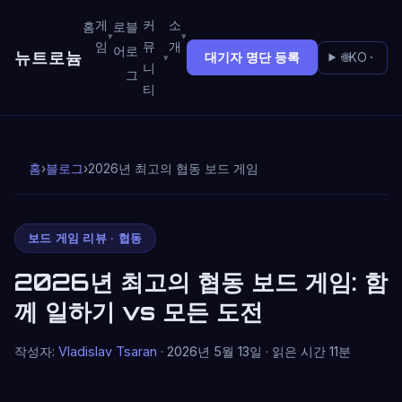
게
커
소
홈
로
블
임
뮤
개
어
로
뉴트로늄
대기자 명단 등록
🌐
KO
니
그
티
홈
›
블로그
›
2026년 최고의 협동 보드 게임
보드 게임 리뷰 · 협동
2026년 최고의 협동 보드 게임: 함
께 일하기 vs 모든 도전
작성자:
Vladislav Tsaran
· 2026년 5월 13일 · 읽은 시간 11분