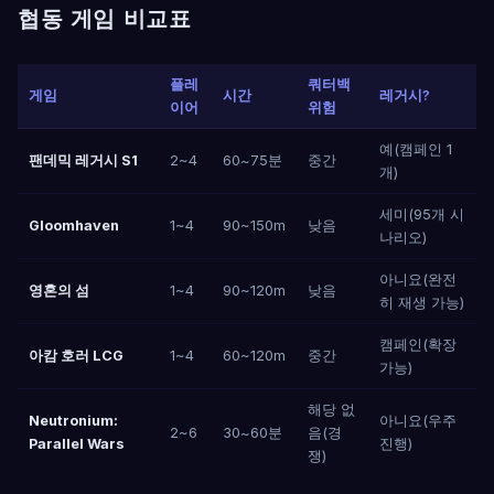
협동 게임 비교표
플레
쿼터백
게임
시간
레거시?
이어
위험
예(캠페인 1
팬데믹 레거시 S1
2~4
60~75분
중간
개)
세미(95개 시
Gloomhaven
1~4
90~150m
낮음
나리오)
아니요(완전
영혼의 섬
1~4
90~120m
낮음
히 재생 가능)
캠페인(확장
아캄 호러 LCG
1~4
60~120m
중간
가능)
해당 없
Neutronium:
아니요(우주
2~6
30~60분
음(경
Parallel Wars
진행)
쟁)