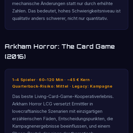
mechanische Änderungen statt nur durch erhöhte
Zahlen. Das bedeutet, hohes Schwierigkeitsniveau ist
qualitativ anders schwerer, nicht nur quantitativ.
Arkham Horror: The Card Game
(2016)
1–4 Spieler · 60–120 Min · ~45 € Kern ·
Quarterback-Risiko: Mittel · Legacy: Kampagne
Das beste Living-Card-Game-Kooperativerlebnis.
Arkham Horror LCG versetzt Ermittler in
lovecraftianische Szenarien mit einzigartigen
erzählerischen Fäden, Entscheidungspunkten, die
Kampagnenergebnisse beeinflussen, und einem