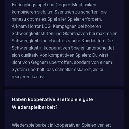
Eindringlingstapel und Gegner-Mechaniken
kombinieren sich, um Szenarien zu schaffen, die
nahezu optimales Spiel aller Spieler erfordern.
Arkham Horror LCG-Kampagnen bei höheren
Schwierigkeitsstufen und Gloomhaven bei maximaler
Schwierigkeit sind ebenfalls starke Kandidaten. Die
Schwierigkeit in kooperativen Spielen unterscheidet
sich qualitativ von kompetitiven Spielen: Du wirst
nicht von Gegnern übertroffen, sondern von einem
System überholt, das schneller eskaliert, als du
reagieren kannst.
Haben kooperative Brettspiele gute
Wiederspielbarkeit?
Wiederspielbarkeit in kooperativen Spielen variiert