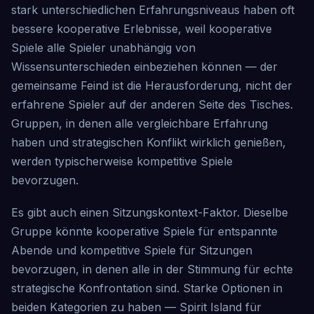
stark unterschiedlichen Erfahrungsniveaus haben oft
bessere kooperative Erlebnisse, weil kooperative
Spiele alle Spieler unabhängig von
Wissensunterschieden einbeziehen können — der
gemeinsame Feind ist die Herausforderung, nicht der
erfahrene Spieler auf der anderen Seite des Tisches.
Gruppen, in denen alle vergleichbare Erfahrung
haben und strategischen Konflikt wirklich genießen,
werden typischerweise kompetitive Spiele
bevorzugen.
Es gibt auch einen Sitzungskontext-Faktor. Dieselbe
Gruppe könnte kooperative Spiele für entspannte
Abende und kompetitive Spiele für Sitzungen
bevorzugen, in denen alle in der Stimmung für echte
strategische Konfrontation sind. Starke Optionen in
beiden Kategorien zu haben — Spirit Island für