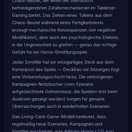
Chaos-Beutel, der einen der thematisch
befriedigendsten Zufallsmechanismen im Tabletop-
Gaming bietet. Das Ziehen eines Tokens aus dem
Chaos-Beutel während eines Fertigkeitstests
erzeugt mechanische Konsequenzen (ein negativer
Modifikator), aber auch das psychologische Erlebnis,
in die Ungewissheit zu greifen — genau das richtige
Gefühl für ein Horror-Ermittlungsspiel.
Jeder Ermittler hat ein einzigartiges Deck aus dem
Kartenpool des Spiels — Deckbau vor Sitzungen fügt
eine Vorbereitungsschicht hinzu. Die verborgenen
Kampagnen-Notizbücher (vom Szenario
aufgezeichnete Geheimnisse, die Spielern erst beim
Auslösen gezeigt werden) sorgen für genuine
Überraschungen auch in wiederholten Szenarien.
Das Living-Card-Game-Modell bedeutet, dass
regelmäßig neue Szenarien, Kampagnen und
Ermittler erscheinen, was Arkham Horror LCG zum