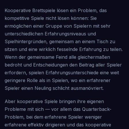
Kooperative Brettspiele lösen ein Problem, das
kompetitive Spiele nicht lösen können: Sie
ermöglichen einer Gruppe von Spielern mit sehr
unterschiedlichen Erfahrungsniveaus und
Spielhintergründen, gemeinsam an einem Tisch zu
sitzen und eine wirklich fesselnde Erfahrung zu teilen.
Wenn der gemeinsame Feind alle gleichermaßen
bedroht und Entscheidungen den Beitrag aller Spieler
erfordern, spielen Erfahrungsunterschiede eine weit
geringere Rolle als in Spielen, wo ein erfahrener
Spieler einen Neuling schlicht ausmanövriert.
Aber kooperative Spiele bringen ihre eigenen
Probleme mit sich — vor allem das Quarterback-
Problem, bei dem erfahrene Spieler weniger
erfahrene effektiv dirigieren und das kooperative