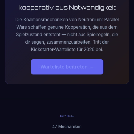
kooperativ aus Notwendigkeit
Die Koalitionsmechaniken von Neutronium: Parallel
Wars schaffen genuine Kooperation, die aus dem
Spielzustand entsteht — nicht aus Spielregeln, die
dir sagen, zusammenzuarbeiten. Tritt der
Kickstarter-Warteliste für 2026 bei.
Warteliste beitreten →
SPIEL
47 Mechaniken