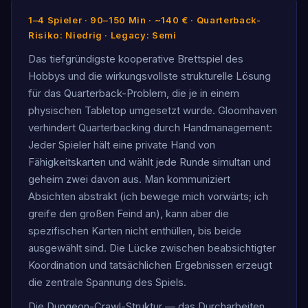
1–4 Spieler · 90–150 Min · ~140 € · Quarterback-
Risiko: Niedrig · Legacy: Semi
Das tiefgründigste kooperative Brettspiel des
Hobbys und die wirkungsvollste strukturelle Lösung
für das Quarterback-Problem, die je in einem
physischen Tabletop umgesetzt wurde. Gloomhaven
verhindert Quarterbacking durch Handmanagement:
Jeder Spieler hält eine private Hand von
Fähigkeitskarten und wählt jede Runde simultan und
geheim zwei davon aus. Man kommuniziert
Absichten abstrakt (ich bewege mich vorwärts; ich
greife den großen Feind an), kann aber die
spezifischen Karten nicht enthüllen, bis beide
ausgewählt sind. Die Lücke zwischen beabsichtigter
Koordination und tatsächlichen Ergebnissen erzeugt
die zentrale Spannung des Spiels.
Die Dungeon-Crawl-Struktur — das Durcharbeiten