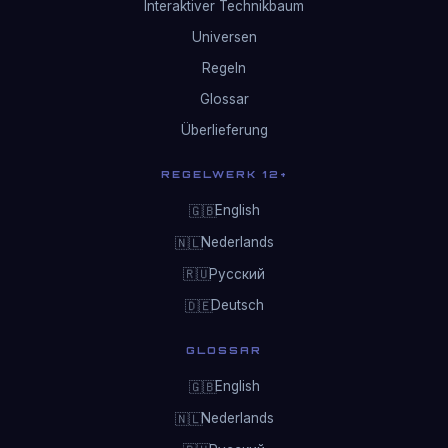
Interaktiver Technikbaum
Universen
Regeln
Glossar
Überlieferung
REGELWERK 12+
English
🇬🇧
Nederlands
🇳🇱
Русский
🇷🇺
Deutsch
🇩🇪
GLOSSAR
English
🇬🇧
Nederlands
🇳🇱