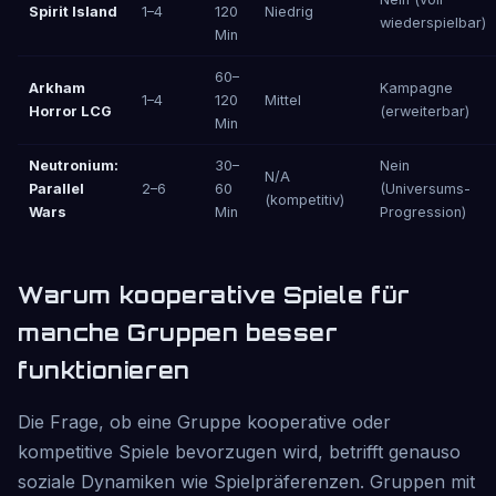
Spirit Island
1–4
120
Niedrig
wiederspielbar)
Min
60–
Arkham
Kampagne
1–4
120
Mittel
Horror LCG
(erweiterbar)
Min
Neutronium:
30–
Nein
N/A
Parallel
2–6
60
(Universums-
(kompetitiv)
Wars
Min
Progression)
Warum kooperative Spiele für
manche Gruppen besser
funktionieren
Die Frage, ob eine Gruppe kooperative oder
kompetitive Spiele bevorzugen wird, betrifft genauso
soziale Dynamiken wie Spielpräferenzen. Gruppen mit