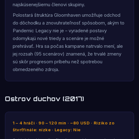
najskúsenejšiemu členovi skupiny.
Polostará štruktúra Gloomhaven umožňuje odchod
do dôchodku a znovuhrateľnosť spôsobom, akým to
Pandemic Legacy nie je – vyradené postavy
odomykajú nové triedy a scenáre je možné
prehrávať. Hra sa počas kampane natrvalo mení, ale
jej rozsah (95 scenárov) znamená, že trvalé zmeny
sú skôr progresom príbehu než spotrebou
obmedzeného zdroja.
Ostrov duchov (2017)
1 – 4 hráči · 90 – 120 min · ~80 USD · Riziko zo
štvrťfinále: nízke · Legacy: Nie