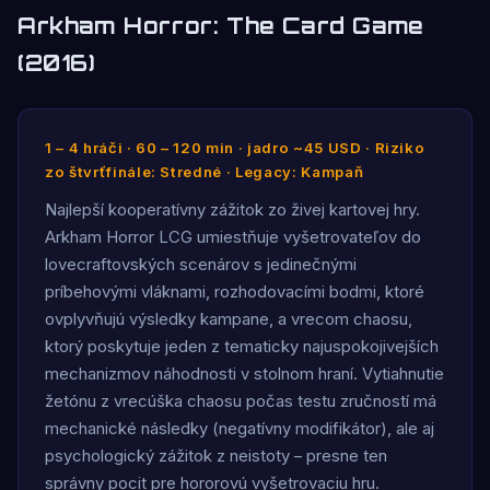
Arkham Horror: The Card Game
(2016)
1 – 4 hráči · 60 – 120 min · jadro ~45 USD · Riziko
zo štvrťfinále: Stredné · Legacy: Kampaň
Najlepší kooperatívny zážitok zo živej kartovej hry.
Arkham Horror LCG umiestňuje vyšetrovateľov do
lovecraftovských scenárov s jedinečnými
príbehovými vláknami, rozhodovacími bodmi, ktoré
ovplyvňujú výsledky kampane, a vrecom chaosu,
ktorý poskytuje jeden z tematicky najuspokojivejších
mechanizmov náhodnosti v stolnom hraní. Vytiahnutie
žetónu z vrecúška chaosu počas testu zručností má
mechanické následky (negatívny modifikátor), ale aj
psychologický zážitok z neistoty – presne ten
správny pocit pre hororovú vyšetrovaciu hru.