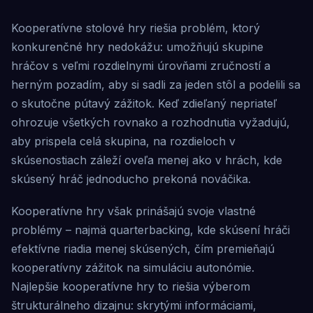
Kooperatívne stolové hry riešia problém, ktorý
konkurenčné hry nedokážu: umožňujú skupine
hráčov s veľmi rozdielnymi úrovňami zručností a
herným pozadím, aby si sadli za jeden stôl a podelili sa
o skutočne pútavý zážitok. Keď zdieľaný nepriateľ
ohrozuje všetkých rovnako a rozhodnutia vyžadujú,
aby prispela celá skupina, na rozdieloch v
skúsenostiach záleží oveľa menej ako v hrách, kde
skúsený hráč jednoducho prekoná nováčika.
Kooperatívne hry však prinášajú svoje vlastné
problémy – najmä quarterbacking, kde skúsení hráči
efektívne riadia menej skúsených, čím premieňajú
kooperatívny zážitok na simuláciu autonómie.
Najlepšie kooperatívne hry to riešia výberom
štrukturálneho dizajnu: skrytými informáciami,