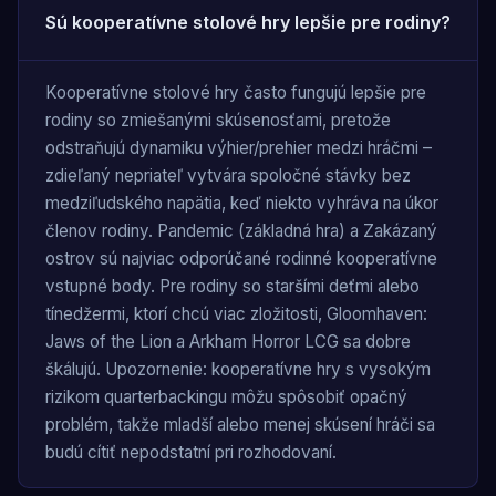
Sú kooperatívne stolové hry lepšie pre rodiny?
Kooperatívne stolové hry často fungujú lepšie pre
rodiny so zmiešanými skúsenosťami, pretože
odstraňujú dynamiku výhier/prehier medzi hráčmi –
zdieľaný nepriateľ vytvára spoločné stávky bez
medziľudského napätia, keď niekto vyhráva na úkor
členov rodiny. Pandemic (základná hra) a Zakázaný
ostrov sú najviac odporúčané rodinné kooperatívne
vstupné body. Pre rodiny so staršími deťmi alebo
tínedžermi, ktorí chcú viac zložitosti, Gloomhaven:
Jaws of the Lion a Arkham Horror LCG sa dobre
škálujú. Upozornenie: kooperatívne hry s vysokým
rizikom quarterbackingu môžu spôsobiť opačný
problém, takže mladší alebo menej skúsení hráči sa
budú cítiť nepodstatní pri rozhodovaní.