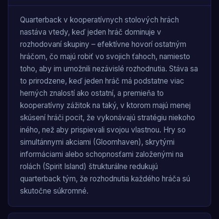
Quarterback v kooperatívnych stolových hrách
nastáva vtedy, keď jeden hráč dominuje v
rozhodovaní skupiny – efektívne hovorí ostatným
hráčom, čo majú robiť vo svojich ťahoch, namiesto
toho, aby im umožnili nezávislé rozhodnutia. Stáva sa
to prirodzene, keď jeden hráč má podstatne viac
herných znalostí ako ostatní, a premieňa to
kooperatívny zážitok na taký, v ktorom majú menej
skúsení hráči pocit, že vykonávajú stratégiu niekoho
iného, ​​než aby prispievali svojou vlastnou. Hry so
simultánnymi akciami (Gloomhaven), skrytými
informáciami alebo schopnosťami založenými na
rolách (Spirit Island) štrukturálne redukujú
quarterback tým, že rozhodnutia každého hráča sú
skutočne súkromné.