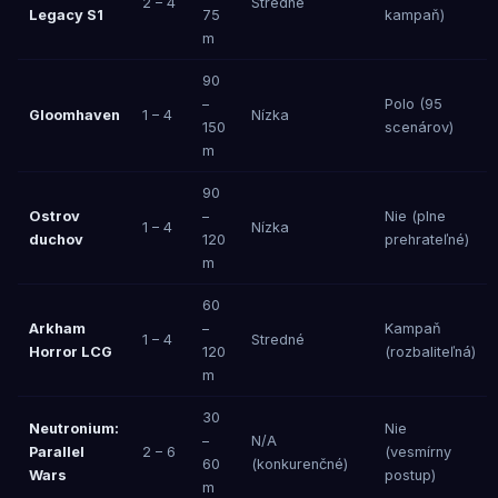
2 – 4
Stredné
Legacy S1
75
kampaň)
m
90
–
Polo (95
Gloomhaven
1 – 4
Nízka
150
scenárov)
m
90
Ostrov
–
Nie (plne
1 – 4
Nízka
duchov
120
prehrateľné)
m
60
Arkham
–
Kampaň
1 – 4
Stredné
Horror LCG
120
(rozbaliteľná)
m
30
Neutronium:
Nie
–
N/A
Parallel
2 – 6
(vesmírny
60
(konkurenčné)
Wars
postup)
m