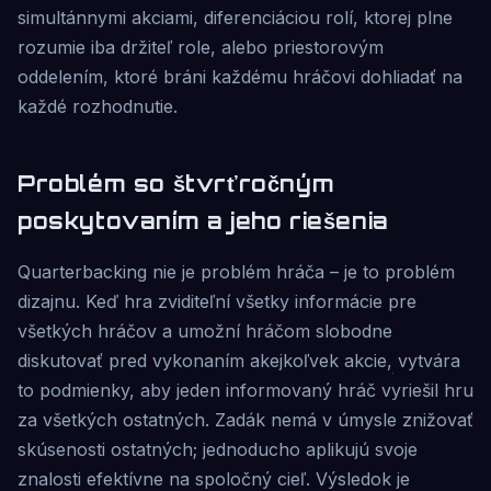
simultánnymi akciami, diferenciáciou rolí, ktorej plne
rozumie iba držiteľ role, alebo priestorovým
oddelením, ktoré bráni každému hráčovi dohliadať na
každé rozhodnutie.
Problém so štvrťročným
poskytovaním a jeho riešenia
Quarterbacking nie je problém hráča – je to problém
dizajnu. Keď hra zviditeľní všetky informácie pre
všetkých hráčov a umožní hráčom slobodne
diskutovať pred vykonaním akejkoľvek akcie, vytvára
to podmienky, aby jeden informovaný hráč vyriešil hru
za všetkých ostatných. Zadák nemá v úmysle znižovať
skúsenosti ostatných; jednoducho aplikujú svoje
znalosti efektívne na spoločný cieľ. Výsledok je