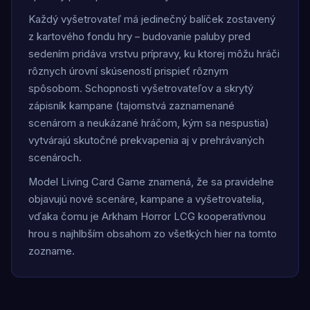
Každý vyšetrovateľ má jedinečný balíček zostavený
z kartového fondu hry – budovanie paluby pred
sedením pridáva vrstvu prípravy, ku ktorej môžu hráči
rôznych úrovní skúseností prispieť rôznym
spôsobom. Schopnosti vyšetrovateľov a skrytý
zápisník kampane (tajomstvá zaznamenané
scenárom a neukázané hráčom, kým sa nespustia)
vytvárajú skutočné prekvapenia aj v prehrávaných
scenároch.
Model Living Card Game znamená, že sa pravidelne
objavujú nové scenáre, kampane a vyšetrovatelia,
vďaka čomu je Arkham Horror LCG kooperatívnou
hrou s najhlbším obsahom zo všetkých hier na tomto
zozname.