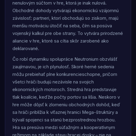
nenulovým súčtom v hre, ktorá je inak nulová.
Obchodné dohody vytvárajú ekonomickú vzájomnú
závislosť: partneri, ktorí obchodujú so ziskom, majú
menšiu motiváciu útočiť na seba, čím sa posúva
vojenský kalkul pre obe strany. To vytvára prirodzené
aliancie v hre, ktoré sa cítia skôr zarobené ako
deklarované.
Čo robí dynamiku spolupráce Neutronium obzvlášť
zaujímavou, je ich plynulosť. Skoré herné sedenia
môžu prebiehať plne konkurencieschopne, pričom
všetci hráči budujú nezávisle na svojich
ekonomických motoroch. Stredná hra predstavuje
tlak koalície, keďže počty portov sa líšia. Neskoro v
hre môže dôjsť k zlomeniu obchodných dohôd, keď
sa hráči priblížia k víťaznej hranici Mega-štruktúry a
bývalí spojenci sa stanú bezprostrednou hrozbou.
Hra sa presúva medzi súťažným a kooperatívnym
režimom na základe stavu hracej dosky – nie na