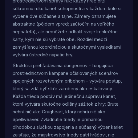
prostredníctvom správy rúk: každý hráč drží
súkromnú ruku kariet schopností a v každom kole si
vyberie dve súčasne a tajne. Zámery oznamujete
abstraktne (pôjdem vpred; zaútočím na veľkého
nepriateľa), ale nemôžete odhaliť svoje konkrétne
karty, kým nie sú vybraté obe. Rozdiel medzi
zamýšľanou koordináciou a skutočnými výsledkami
vytvára ústredné napätie hry.
Štruktúra prehľadávania dungeonov – fungujúca
prostredníctvom kampane očíslovaných scenárov
spojených rozvetveným príbehom – vytvára postup,
ktorý sa zdá byť skôr zarobený ako eskalovaný.
Každá trieda postáv má jedinečnú súpravu kariet,
ktorá vytvára skutočne odlišný zážitok z hry; Brute
nehrá nič ako Cragheart, ktorý nehrá nič ako
Spellweaver. Zvládnutie triedy je primárnou
dlhodobou slučkou zapojenia a súčasný výber kariet
zaisťuje, že majstrovstvo triedy patrí hráčovi, nie