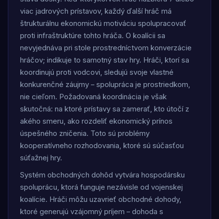
viac jadrových prístavov, každý ďalší hráč má
štrukturálnu ekonomickú motiváciu spolupracovať
proti infraštruktúre tohto hráča. O koalícii sa
nevyjednáva pri stole prostredníctvom konverzácie
hráčov; indikuje to samotný stav hry. Hráči, ktorí sa
koordinujú proti vodcovi, sledujú svoje vlastné
konkurenčné záujmy – spolupráca je prostriedkom,
nie cieľom. Požadovaná koordinácia je však
skutočná: na ktoré prístavy sa zamerať, kto útočí z
akého smeru, ako rozdeliť ekonomický prínos
úspešného zničenia. Toto sú problémy
kooperatívneho rozhodovania, ktoré sú súčasťou
súťažnej hry.
Systém obchodných dohôd vytvára hospodársku
spoluprácu, ktorá funguje nezávisle od vojenskej
koalície. Hráči môžu uzavrieť obchodné dohody,
ktoré generujú vzájomný príjem – dohoda s