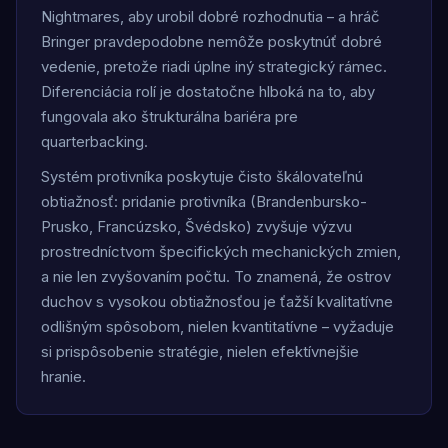
Nightmares, aby urobil dobré rozhodnutia – a hráč
Bringer pravdepodobne nemôže poskytnúť dobré
vedenie, pretože riadi úplne iný strategický rámec.
Diferenciácia rolí je dostatočne hlboká na to, aby
fungovala ako štrukturálna bariéra pre
quarterbacking.
Systém protivníka poskytuje čisto škálovateľnú
obtiažnosť: pridanie protivníka (Brandenbursko-
Prusko, Francúzsko, Švédsko) zvyšuje výzvu
prostredníctvom špecifických mechanických zmien,
a nie len zvyšovaním počtu. To znamená, že ostrov
duchov s vysokou obtiažnosťou je ťažší kvalitatívne
odlišným spôsobom, nielen kvantitatívne – vyžaduje
si prispôsobenie stratégie, nielen efektívnejšie
hranie.