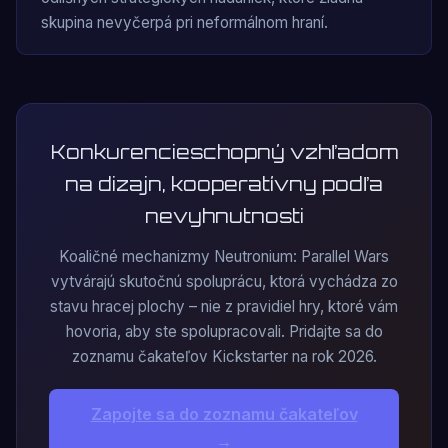
skupina nevyčerpá pri neformálnom hraní.
Konkurencieschopný vzhľadom
na dizajn, kooperatívny podľa
nevyhnutnosti
Koaličné mechanizmy Neutronium: Parallel Wars
vytvárajú skutočnú spoluprácu, ktorá vychádza zo
stavu hracej plochy – nie z pravidiel hry, ktoré vám
hovoria, aby ste spolupracovali. Pridajte sa do
zoznamu čakateľov Kickstarter na rok 2026.
Zapojte sa do zoznamu čakateľov
→