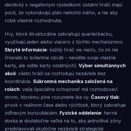
identický s negatívnym výsledkom: ostatní hráči majú
pocit, že vykonávajú plán niekoho iného, a nie aby
robili vlastné rozhodnutia.
Hry, ktoré štrukturálne zabraňujú quarterbacku,
využívajú jeden alebo viacero z týchto mechanizmov.
Skryté informácie
: každý hráč vie niečo, čo iní nie
(Hanabi to brilantne obráti – nevidíte svoje vlastné
karty, ale vidíte karty ostatných).
Výber simultánnych
akcií
: všetci hráči sa rozhodujú nezávisle bez
koordinácie.
Súkromná mechanika založená na
rolách
: vaša špeciálna schopnosť má rozhodovací
strom, ktorému plne rozumiete iba vy.
Časový tlak
:
prvok v reálnom čase alebo rýchlosti, ktorý zabraňuje
zdĺhavým konzultáciám.
Fyzické oddelenie
: herná
doska je dostatočne veľká na to, aby jednotlivé zóny
predstavovali skutočne nezávislé strategické