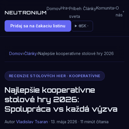
Hra
Komunita
O
Domov
Príbeh
Články
NEUTRONIUM
nás
sveta
Pridaj sa na čakaciu listinu
🌐
SK
Domov
›
Články
›
Najlepšie kooperatívne stolové hry 2026
RECENZIE STOLOVÝCH HIER · KOOPERATÍVNE
Najlepšie kooperatívne
stolové hry 2026:
Spolupráca vs každá výzva
Autor
Vladislav Tsaran
· 13. mája 2026 · 11 minút čítania