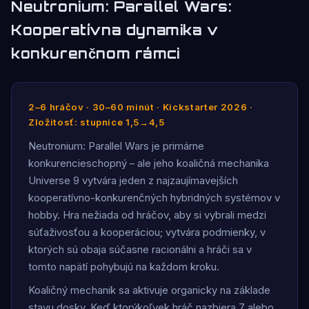
Neutronium: Parallel Wars:
Kooperatívna dynamika v
konkurenčnom rámci
2–6 hráčov · 30–60 minút · Kickstarter 2026 ·
Zložitosť: stupnice 1,5→4,5
Neutronium: Parallel Wars je primárne
konkurencieschopný – ale jeho koaličná mechanika
Universe 9 vytvára jeden z najzaujímavejších
kooperatívno-konkurenčných hybridných systémov v
hobby. Hra nežiada od hráčov, aby si vybrali medzi
súťaživosťou a kooperáciou; vytvára podmienky, v
ktorých sú obaja súčasne racionálni a hráči sa v
tomto napätí pohybujú na každom kroku.
Koaličný mechanik sa aktivuje organicky na základe
stavu dosky. Keď ktorýkoľvek hráč nazbiera 7 alebo