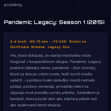
problémy.
Pandemic Legacy: Season 1 (2015)
2–4 hráči · 60–75 min · ~70 USD · Riziko zo
štvrťfinále: Stredné · Legacy: Áno
Hra, ktorá dokázala, že staršia mechanika môže
fungovať v kooperatívnom dizajne. Pandemic Legacy
preberá základný rámec pandémie – štyri choroby,
ktoré sa šíria po celom svete, hráči sa ich snažia
vyliečiť – a pridáva trvalé následky: mestá natrvalo
padajú, postavy zomierajú, pri každej relácii sa
objavujú nové pravidlá a prvky príbehu. Výsledkom je
kampaň, ktorá pôsobí skôr ako zdieľaný príbeh než
ako opakovaná herná situácia.