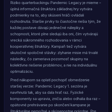
Riziko quarterbackingu Pandemic Legacy je mierne –
úplná informačná štruktúra základnej hry vytvára
podmienky na to, aby skúsení hráči ovládali
rozhodnutia. Staršie prvky to čiastočne riešia tým, že
každej postave dávajú jedinečné nálepky a
schopnosti, ktoré plne sledujú iba oni, čím vytvárajú
vrecká súkromného rozhodovania v rámci
kooperatívnej štruktúry. Kampaň tiež vytvára
skutočné spoločné stávky: zlyhanie misie má trvalé
následky, čo zameriava pozornosť skupiny na
kolektívne riešenie problémov, a nie na individuálnu
optimalizáciu.
Pred nákupom sa oplatí pochopiť obmedzenie
staršej verzie: Pandemic Legacy 1. sezóna je
navrhnutá tak, aby sa dala hrať raz. Fyzické
komponenty sa upravia, zničia alebo odhalia iba raz –
opätovné prehrávanie po skončení kampane je
štrukturálne nemožné a skúsenostne prázdne. Pre