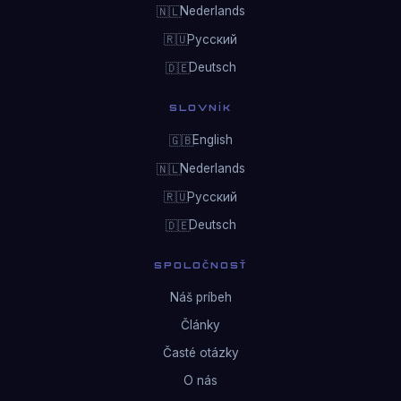
Nederlands
🇳🇱
Русский
🇷🇺
Deutsch
🇩🇪
SLOVNÍK
English
🇬🇧
Nederlands
🇳🇱
Русский
🇷🇺
Deutsch
🇩🇪
SPOLOČNOSŤ
Náš príbeh
Články
Časté otázky
O nás