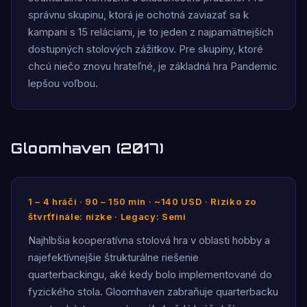
správnu skupinu, ktorá je ochotná zaviazať sa k
kampani s 15 reláciami, je to jeden z najpamätnejších
dostupných stolových zážitkov. Pre skupiny, ktoré
chcú niečo znovu hrateľné, je základná hra Pandemic
lepšou voľbou.
Gloomhaven (2017)
1 – 4 hráči · 90 – 150 min · ~140 USD · Riziko zo
štvrťfinále: nízke · Legacy: Semi
Najhlbšia kooperatívna stolová hra v oblasti hobby a
najefektívnejšie štrukturálne riešenie
quarterbackingu, aké kedy bolo implementované do
fyzického stola. Gloomhaven zabraňuje quarterbacku