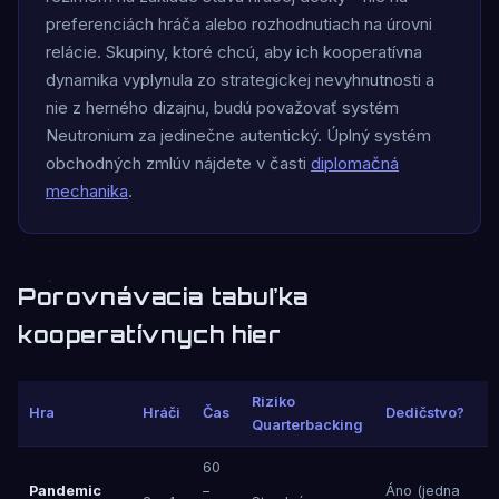
preferenciách hráča alebo rozhodnutiach na úrovni
relácie. Skupiny, ktoré chcú, aby ich kooperatívna
dynamika vyplynula zo strategickej nevyhnutnosti a
nie z herného dizajnu, budú považovať systém
Neutronium za jedinečne autentický. Úplný systém
obchodných zmlúv nájdete v časti
diplomačná
mechanika
.
Porovnávacia tabuľka
kooperatívnych hier
Riziko
Hra
Hráči
Čas
Dedičstvo?
Quarterbacking
60
Pandemic
–
Áno (jedna