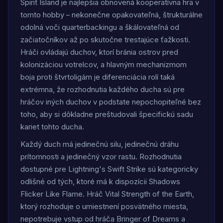
Spirit Island je najlepšia obnovená kooperatívna hra v
tomto hobby – nekonečne opakovateľná, štrukturálne
odolná voči quarterbackingu a škálovateľná od
začiatočníkov až po skutočne trestajúce ťažkosti.
Hráči ovládajú duchov, ktorí bránia ostrov pred
kolonizáciou votrelcov, a hlavným mechanizmom
boja proti štvrtoligám je diferenciácia rolí taká
extrémna, že rozhodnutia každého ducha sú pre
hráčov iných duchov v podstate nepochopiteľné bez
toho, aby si dôkladne preštudovali špecifickú sadu
kariet tohto ducha.
Každý duch má jedinečnú silu, jedinečnú dráhu
prítomnosti a jedinečný vzor rastu. Rozhodnutia
dostupné pre Lightning's Swift Strike sú kategoricky
odlišné od tých, ktoré má k dispozícii Shadows
Flicker Like Flame. Hráč Vital Strength of the Earth,
ktorý rozhoduje o umiestnení posvätného miesta,
nepotrebuje vstup od hráča Bringer of Dreams a