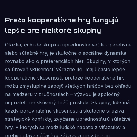
Prečo kooperatívne hry fungujú
lepšie pre niektoré skupiny
Otázka, či bude skupina uprednostňovať kooperatívne
alebo súťažné hry, je skutočne o sociálnej dynamike,
rovnako ako o preferenciách hier. Skupiny, v ktorých
sa úroveň skúseností výrazne líši, majú často lepšie
kooperatívne skúsenosti, pretože kooperatívne hry
môžu zmysluplne zapojiť všetkých hráčov bez ohľadu
na medzeru v zručnostiach – výzvou je spoločný
nepriateľ, nie skúsený hráč pri stole. Skupiny, kde má
každý porovnateľné skúsenosti a skutočne si užíva
strategické konflikty, zvyčajne uprednostňujú súťaživé
hry, v ktorých sa medziľudské napätie z víťazstiev a
prehier stáva súčasťou zábavy a nie zdrojom