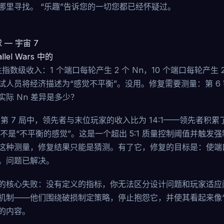
哪里寻找。 “乐趣”告诉您的一切您都已经怀疑过。
雪球 — 宇宙 7
allel Wars 中的
t 产生指数级收入：1 个端口每轮产生 2 个 Nn，10 个端口每轮产生 
试人员将经济描述为“感觉不平衡”。没用。修复需要测量：第 6
际 Nn 差异是多少？
，第 7 局中，领先者与末位玩家的收入比为 14:1——领先者积累
并不是“不平衡的感觉”。这是一个超出 5:1 质量控制阈值并触发
这种测量，修复结果只能是猜测。有了它，修复的目标是：使端
。问题已解决。
的核心失败：没有定义的指标，你无法区分设计问题和玩家适应
机制——他们围绕破损制定策略，停止抱怨它，并使其看起来像“
的内容。