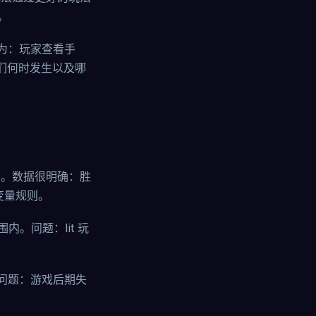
。
为：玩家查看手
们何时发生以及哪
7场。数据很明确：胜
变量规则。
围内。问题：Iit 玩
衡。问题：游戏后期失