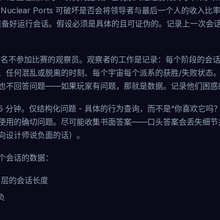
uclear Ports 可破坏是否会将领导者与最后一个人的收入比率降
准备好运行会话。假设必须是具体的且可证伪的。记录上一次会
名不参加比赛的观察员。观察者的工作是记录：每个阶段的会话
、任何混乱或脱离的时刻、每个宇宙每个派系的获胜/失败状态
也不回答问题——如果玩家有问题，那就是数据。记录他们困惑
15 分钟。仅结构化问题 - 具体的行为查询，而不是“你喜欢它吗
使用的确切问题。尽可能收集书面答案——口头答案会丢失细节
向设计师说负面的话）。
个会话的数据：
se 层的会话长度
负