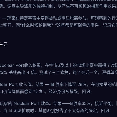
势。调查主导派系的独特机制，以产生不可预见的相互作用效果
 — 玩家在特定宇宙中变得被动或明显脱离参与。可观察到的行
上移开，问“什么时候轮到我？”这些都是可衡量的事件。记录它
主导
Nuclear Port收入积累，在宇宙6及以上的10场比赛中赢得了
 25% 基线高出 4 倍。测试了三个修复，每个会话一个，遵循单
lear Port 收入值。结果 — Iit 胜率下降至 28%，在可接受的范
口价值降低而感到“空虚”。经济身份被摧毁。回滚.
家的 Nuclear Port 数量。结果——Iit胜率35%，接近平
当 Iit 无法扩展时，其他派别报告了不太有趣的决定。回滚.