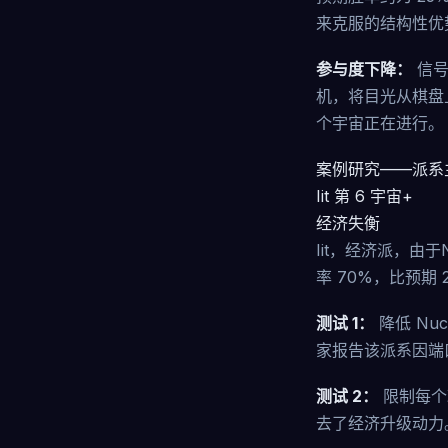
来克服的结构性优
参与度下降：
信号
机，将目光从棋盘
个宇宙正在进行。
案例研究——派系
Iit 第 6 宇宙+
经济失衡
Iit，经济派，由于
率 70%，比预期
测试 1：
降低 Nuc
家报告该派系因端
测试 2：
限制每个玩
去了经济升级动力。