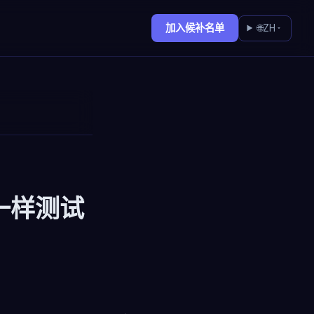
加入候补名单
🌐
ZH
一样测试