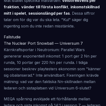
Mät istället specifika mätvärden:
vinstfrekvens per
fraktion
,
vänder till första konflikt
,
inkomstskillnad
mitt i spelet
,
sessionslängd per fas
. Dessa siffror
talar om för dig var du ska leta. "Kul" säger dig
ingenting som du inte redan misstänkte.
Fallstudie
The Nuclear Port Snowball — Universum 7
Kärnkraftsportar i Neutronium: Parallel Wars
genererar exponentiell inkomst: 1 port ger 2 Nn per
runda, 10 portar ger 220 Nn per runda. I tidiga
sessioner beskrev playtesters ekonomin som "känner
sig obalanserad." Inte användbart. Fixeringen krävde
mätning: vad var den faktiska Nn-skillnaden mellan
ledaren och sistaplatsen vid Universum 6-slutet?
MEQA spårning avslöjade ett förhållande mellan
ledare och sista inkomst på 14:1 i session 7 — ledaren