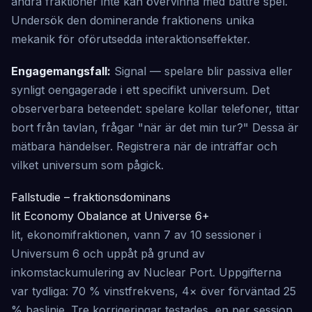
andra fraktioner inte kan övervinna med bättre spel.
Undersök den dominerande fraktionens unika
mekanik för oförutsedda interaktionseffekter.
Engagemangsfall:
Signal — spelare blir passiva eller
synligt oengagerade i ett specifikt universum. Det
observerbara beteendet: spelare kollar telefoner, tittar
bort från tavlan, frågar "när är det min tur?" Dessa är
mätbara händelser. Registrera när de inträffar och
vilket universum som pågick.
Fallstudie – fraktionsdominans
Iit Economy Obalance at Universe 6+
Iit, ekonomifraktionen, vann 7 av 10 sessioner i
Universum 6 och uppåt på grund av
inkomstackumulering av Nuclear Port. Uppgifterna
var tydliga: 70 % vinstfrekvens, 4× över förväntad 25
% baslinje. Tre korrigeringar testades, en per session,