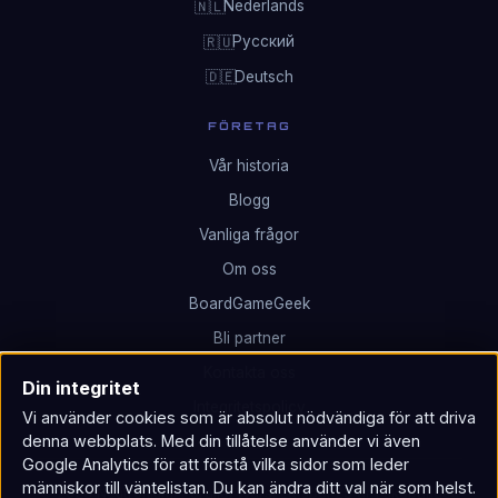
Nederlands
🇳🇱
Русский
🇷🇺
Deutsch
🇩🇪
FÖRETAG
Vår historia
Blogg
Vanliga frågor
Om oss
BoardGameGeek
Bli partner
Kontakta oss
Din integritet
Integritetspolicy
Vi använder cookies som är absolut nödvändiga för att driva
denna webbplats. Med din tillåtelse använder vi även
Google Analytics för att förstå vilka sidor som leder
människor till väntelistan. Du kan ändra ditt val när som helst.
© 2026 Neutronium: Parallel Wars. Ett spel 25 år i skapandet.