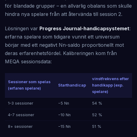
för blandade grupper – en allvarlig obalans som skulle
hindra nya spelare från att återvända till session 2.
Lösningen var
Progress Journal-handicapsystemet
:
erfarna spelare som tidigare vunnit ett universum
börjar med ett negativt Nn-saldo proportionellt mot
deras erfarenhetsfördel. Kalibreringen kom från
MEQA sessionsdata:
vinstfrekvens efter
Sessioner som spelas
Starthandicap
handikapp (exp.
(erfaren spelare)
spelare)
1–3 sessioner
−5 Nn
54 %
4–7 sessioner
−10 Nn
52 %
8+ sessioner
−15 Nn
51 %