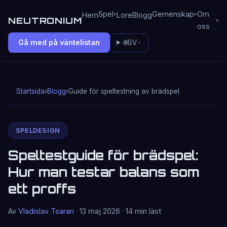
Spel
Gemenskap
Om
Hem
Lore
Blogg
NEUTRONIUM
oss
Gå med på väntelistan
🌐
SV
Startsida
›
Blogg
›
Guide för speltestning av brädspel
SPELDESIGN
Speltestguide för brädspel:
Hur man testar balans som
ett proffs
Av
Vladislav Tsaran
· 13 maj 2026 · 14 min läst