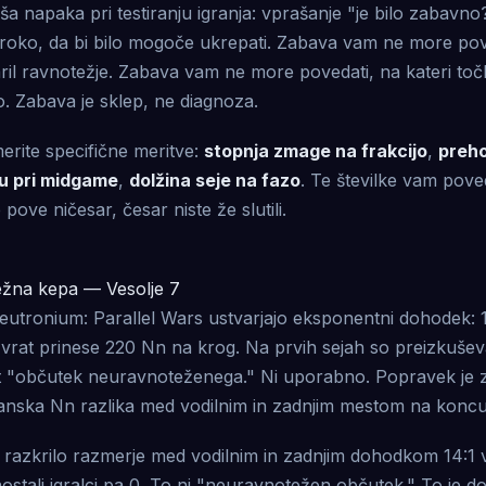
ša napaka pri testiranju igranja: vprašanje "je bilo zabavno
iroko, da bi bilo mogoče ukrepati. Zabava vam ne more pove
il ravnotežje. Zabava vam ne more povedati, na kateri točki
. Zabava je sklep, ne diagnoza.
erite specifične meritve:
stopnja zmage na frakcijo
,
preho
ku pri midgame
,
dolžina seje na fazo
. Te številke vam poved
ove ničesar, česar niste že slutili.
ežna kepa — Vesolje 7
eutronium: Parallel Wars ustvarjajo eksponentni dohodek: 1
vrat prinese 220 Nn na krog. Na prvih sejah so preizkuševal
 "občutek neuravnoteženega." Ni uporabno. Popravek je z
ejanska Nn razlika med vodilnim in zadnjim mestom na koncu
razkrilo razmerje med vodilnim in zadnjim dohodkom 14:1 v 
aostali igralci pa 0. To ni "neuravnotežen občutek." To je do