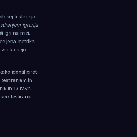
h sej testiranja
stiranjem igranja
i igri na mizi.
deljena metrika,
a vsako sejo
ako identificirati
 testiranjem in
ik in 13 ravni
esno testiranje