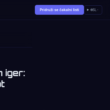
Pridruži se čakalni listi
🌐
SL
 iger:
t