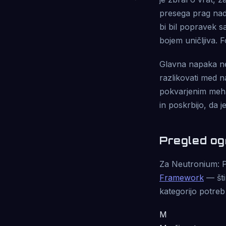
presega prag nad
bi bil popravek s
bojem uničljiva.
Glavna napaka nes
razlikovati med na
pokvarjenim mehan
in poskrbijo, da j
Pregled o
Za Neutronium: Pa
Framework
— šti
kategorijo potreb 
M