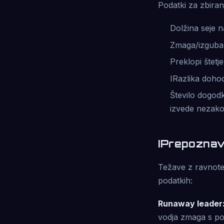
Podatki za zbiran
Dolžina seje n
Zmaga/izguba 
Preklopi štetje
IRazlika dohod
Število dogodk
izvede nezakon
IPrepoznav
Težave z ravnotež
podatkih:
Runaway leader
vodja zmaga s pol