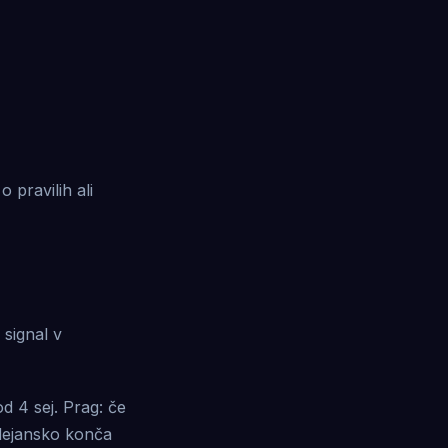
 pravilih ali
 signal v
od 4 sej. Prag: če
 dejansko konča