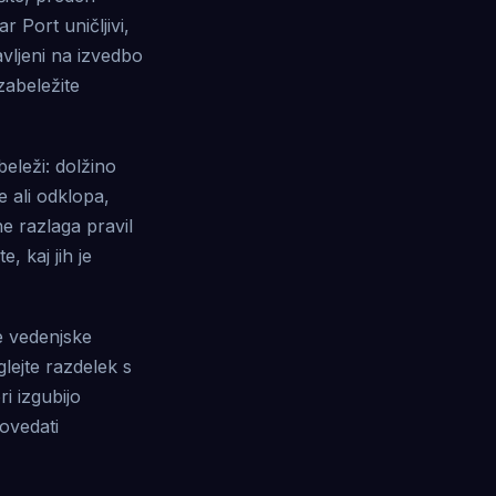
 Port uničljivi,
vljeni na izvedbo
zabeležite
eleži: dolžino
 ali odklopa,
ne razlaga pravil
, kaj jih je
e vedenjske
glejte razdelek s
i izgubijo
ovedati