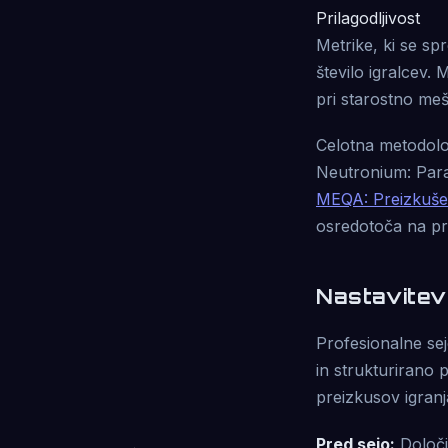
Prilagodljivost
Metrike, ki se spr
število igralcev.
pri starostno me
Celotna metodolo
Neutronium: Para
MEQA: Preizkušen
osredotoča na pra
Nastavitev 
Profesionalne sej
in strukturirano 
preizkusov igranj
Pred sejo:
Določi