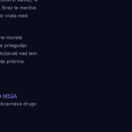
 Brez te meritve
odo vrata med
 ne morete
e prilagodijo
itoževati nad tem
je prikriva.
ja
MEQA
r obravnava drugo