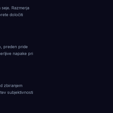
 seje. Razmerja
rete določiti
o, preden pride
merljive napake pri
ed zbiranjem
ev subjektivnosti