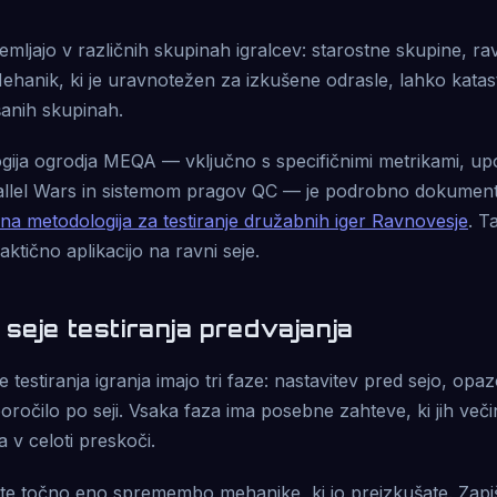
emljajo v različnih skupinah igralcev: starostne skupine, rav
 Mehanik, ki je uravnotežen za izkušene odrasle, lahko kata
šanih skupinah.
gija ogrodja MEQA — vključno s specifičnimi metrikami, upo
llel Wars in sistemom pragov QC — je podrobno dokument
a metodologija za testiranje družabnih iger Ravnovesje
. T
ktično aplikacijo na ravni seje.
seje testiranja predvajanja
e testiranja igranja imajo tri faze: nastavitev pred sejo, op
poročilo po seji. Vsaka faza ima posebne zahteve, ki jih več
a v celoti preskoči.
te točno eno spremembo mehanike, ki jo preizkušate. Zapiš