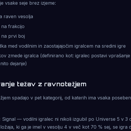
je vsake seje brez izjeme:
a raven vesolja
na frakcijo
 na prvi boj
ka med vodilnim in zaostajajočim igralcem na sredini igre
ov zmede igralca (definirano kot: igralec postavi vprašanje o
ito dejanje)
anje težav z ravnotežjem
jem spadajo v pet kategorij, od katerih ima vsaka poseben
:
Signal — vodilni igralec ni nikoli izgubil po Universe 5 v 3 
ožaja, ki ga je imel v vesolju 4 v več kot 70 % sej, se igra