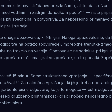
Če ne morete navesti "danes preizkušamo, ali to, da so Nuclear
 med vodilnim in zadnjim dohodkom pod 5:1" — niste pripra
ra biti specifična in potvorljiva. Za neposredno primerjavo 
z prejšnje seje.
e enega opazovalca, ki NE igra. Naloga opazovalca je, da b
 odločitve na potezo (povprečje), morebitne trenutke zmede
be na frakcijo na vesolje. Opazovalec ne sodeluje pri igri, 
 vprašanja - če ima igralec vprašanje, so to podatki. Zapišite
največ 15 minut. Samo strukturirana vprašanja — specifičn
 uživali?" Za natančna vprašanja, ki jih je treba uporabiti, 
ji.Zberite pisne odgovore, ko je to mogoče — ustni odgovor
nesejo družbeno pristranskost (igralci nočejo neposredno p
oblikovalcu).