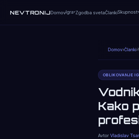
NEVTRONIJ
Igra
Skupnost
Domov
Zgodba sveta
Članki
Domov
›
Članki
›
OBLIKOVANJE I
Vodnik
Kako p
profes
Avtor
Vladislav Tsa