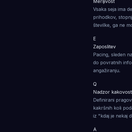
Merljivost
Vsaka seja ima de
prihodkov, stopnj
številke, ga ne mo
E
Zaposlitev
Pacing, sleden na
do povratnih infor
angažiranju.
Q
Nadzor kakovost
Definirani pragov
kakršnih koli po
iz "kdaj je nekaj 
A