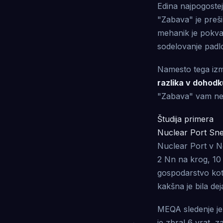
Edina najpogostej
"Zabava" je preš
mehanik je pokvar
sodelovanje padlo
Namesto tega izm
razlika v dohod
"Zabava" vam ne p
Študija primera
Nuclear Port Sn
Nuclear Port v N
2 Nn na krog, 10 
gospodarstvo kot
kakšna je bila d
MEQA sledenje je 
je zbral 6 vrat, z