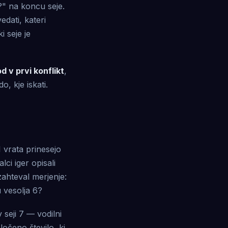
?" na koncu seje.
dati, kateri
 seje je
d v prvi konflikt
,
o, kje iskati.
 vrata prinesejo
ci iger opisali
ahteval merjenje:
 vesolja 6?
seji 7 — vodilni
ločeno število, ki