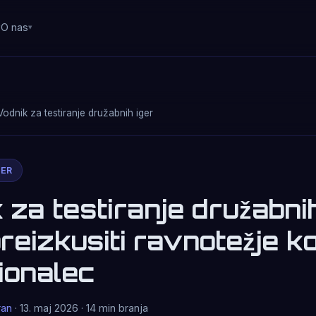
O nas
Vodnik za testiranje družabnih iger
GER
 za testiranje družabnih
reizkusiti ravnotežje ko
ionalec
ran
· 13. maj 2026 · 14 min branja