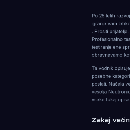
Po 25 letih razvo
igranja vam lahko
. Prositi prijatelj
Profesionalno tes
testiranje ene sp
obravnavamo kot 
Ta vodnik opisuje,
posebne kategorij
poslati. Načela v
vesolja Neutroniu
vsake tukaj opisa
Zakaj večin