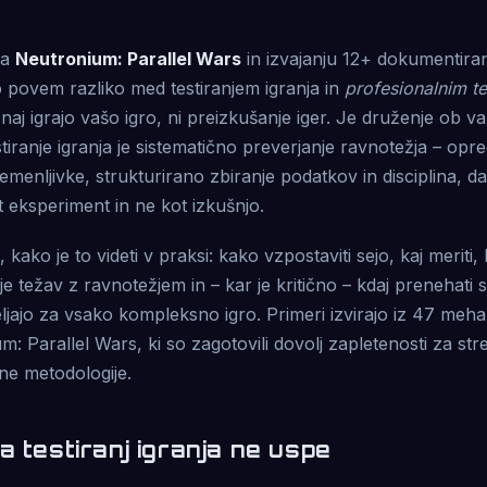
ja
Neutronium: Parallel Wars
in izvajanju 12+ dokumentirani
 povem razliko med testiranjem igranja in
profesionalnim te
e, naj igrajo vašo igro, ni preizkušanje iger. Je druženje ob vaš
tiranje igranja je sistematično preverjanje ravnotežja – opre
remenljivke, strukturirano zbiranje podatkov in disciplina, d
eksperiment in ne kot izkušnjo.
 kako je to videti v praksi: kako vzpostaviti sejo, kaj meriti, k
e težav z ravnotežjem in – kar je kritično – kdaj prenehati s
eljajo za vsako kompleksno igro. Primeri izvirajo iz 47 mehan
m: Parallel Wars, ki so zagotovili dovolj zapletenosti za str
ne metodologije.
a testiranj igranja ne uspe