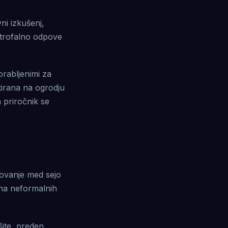
ni izkušenj,
strofalno odpove
rabljenimi za
irana na ogrodju
a priročnik se
azovanje med sejo
ina neformalnih
ite, preden