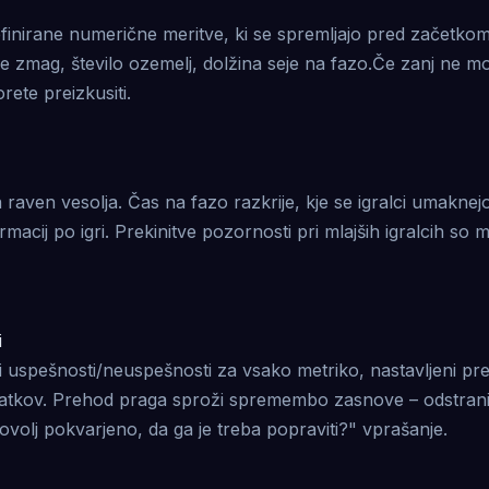
finirane numerične meritve, ki se spremljajo pred začetkom
e zmag, število ozemelj, dolžina seje na fazo.Če zanj ne mo
rete preizkusiti.
 raven vesolja. Čas na fazo razkrije, kje se igralci umaknej
macij po igri. Prekinitve pozornosti pri mlajših igralcih so 
i
i uspešnosti/neuspešnosti za vsako metriko, nastavljeni pr
datkov. Prehod praga sproži spremembo zasnove – odstranit
dovolj pokvarjeno, da ga je treba popraviti?" vprašanje.