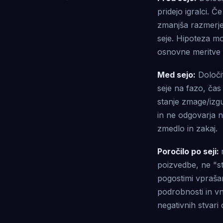
pridejo igralci. 
zmanjša razmerje
seje. Hipoteza mo
osnovne meritve i
Med sejo:
Določit
seje na fazo, čas
stanje zmage/izgu
in ne odgovarja na
zmedlo in zakaj.
Poročilo po seji:
poizvedbe, ne "ste
pogostimi vprašan
podrobnosti in v
negativnih stvari 