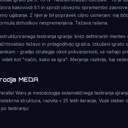
zora kakovosti 5:1 in sproži obvezno spremembo zasnove.
amo ugibanje. Z njim je bil popravek ciljno usmerjen: naj b
 Formula dohodkov nespremenjena. Težava rešena.
trukturiranega testiranja igranja: brez definiranih meritev
črtovalsko težavo in prilagoditvijo igralca. Izkušeni igralci s
ikam - gradijo strategije okoli pokvarjenosti, se nehajo pr
e videti kot "način, kako se igra". Merjenje razkrije, kaj veden
grodja MEQA
rallel Wars je metodologija sistematičnega testiranja igran
ristebrna struktura, razvita v 25 letih iteracije. Vsak stebe
po testiranju: