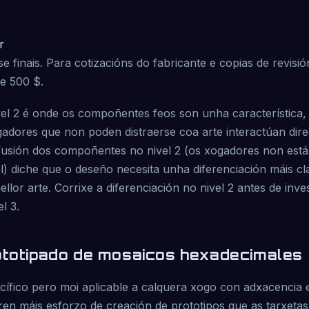
r
finais. Para cotizacións do fabricante e copias de revisió
 e 500 $.
ivel 2 é onde os compoñentes feos son unha característica
adores que non poden distraerse coa arte interactúan dir
usión dos compoñentes no nivel 2 (os xogadores non est
) diche que o deseño necesita unha diferenciación máis cl
llor arte. Corrixe a diferenciación no nivel 2 antes de inves
l 3.
ototipado de mosaicos hexadecimales
ífico pero moi aplicable a calquera xogo con adxacencia es
ren máis esforzo de creación de prototipos que as tarxetas