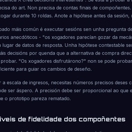
recisa do art. Non precisa de contas finais de compoñentes
xogar durante 10 roldas. Anote a hipótese antes da sesión,
ipado máis común é executar sesións sen unha pregunta def
ios anecdóticos - "os xogadores parecían gozar da mecá
n lugar de datos de resposta. Unha hipótese contestable se
áis decisións por quenda que a alternativa de compra direc
probar. "Os xogadores disfrutárono?" non se pode proba
ficiente para guiar os cambios de deseño.
r a escala de ingresos, necesitas números precisos deses
de ser áspero. A precisión debe ser proporcional ao que 
ue o prototipo pareza rematado.
iveis de fidelidade dos compoñentes