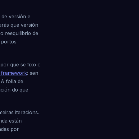
 de versión e
arás que versión
 reequilibrio de
 portos
 por que se fixo o
framework
: sen
A folla de
ución do que
eiras iteracións.
nda están
adas por