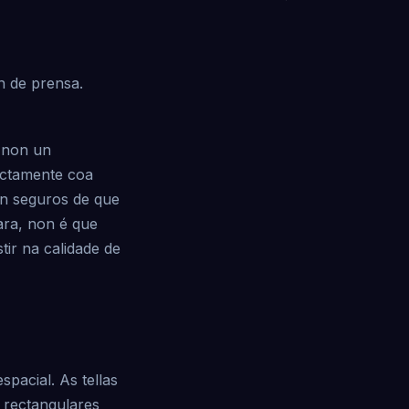
n de prensa.
, non un
ectamente coa
án seguros de que
ara, non é que
tir na calidade de
pacial. As tellas
 rectangulares