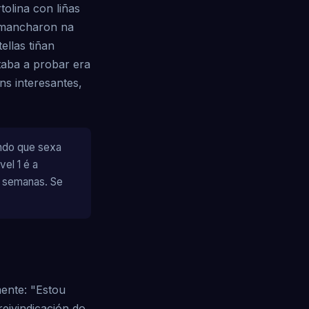
olina con liñas
e mancharon na
ellas tiñan
taba a probar era
ns interesantes,
endo que sexa
el 1 é a
es semanas. Se
mente: "Estou
reivindicación do