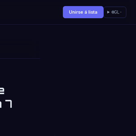
Unirse á lista
🌐
GL
e
 7