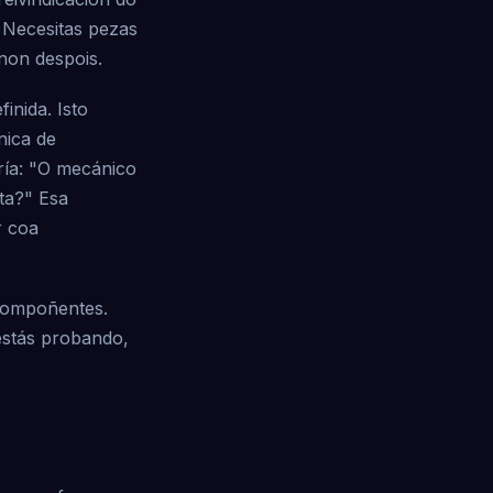
. Necesitas pezas
 non despois.
inida. Isto
nica de
ría: "O mecánico
ta?" Esa
r coa
 compoñentes.
estás probando,