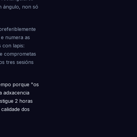
en ángulo, non só
preferiblemente
 e numera as
 con lapis:
 te comprometas
s tres sesións
 tempo porque "os
 a adxacencia
estigue 2 horas
 calidade dos