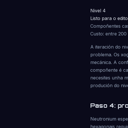
Nivel 4
Listo para o edito
Compoñentes case 
Custo: entre 200
A iteración do n
problema. Os xog
mecánica. A conf
compoñente é cal
necesites unha me
produción do nive
Paso 4: pr
Neutronium espec
hexagonais requi