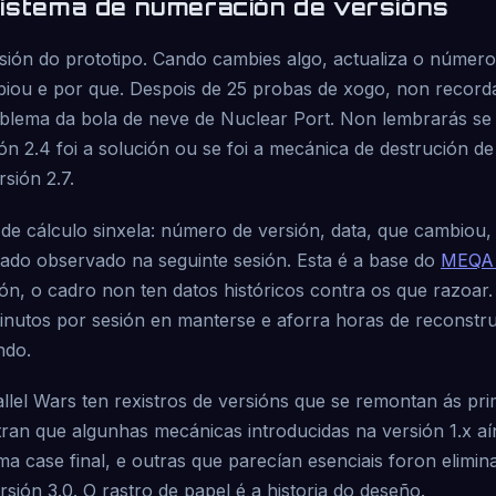
sistema de numeración de versións
rsión do prototipo. Cando cambies algo, actualiza o número
iou e por que. Despois de 25 probas de xogo, non record
blema da bola de neve de Nuclear Port. Non lembrarás se o
ón 2.4 foi a solución ou se foi a mecánica de destrución de
rsión 2.7.
a de cálculo sinxela: número de versión, data, que cambiou,
tado observado na seguinte sesión. Esta é a base do
MEQA 
ión, o cadro non ten datos históricos contra os que razoar. 
minutos por sesión en manterse e aforra horas de reconstr
ndo.
lel Wars ten rexistros de versións que se remontan ás prim
tran que algunhas mecánicas introducidas na versión 1.x aí
a case final, e outras que parecían esenciais foron elimin
sión 3.0. O rastro de papel é a historia do deseño.