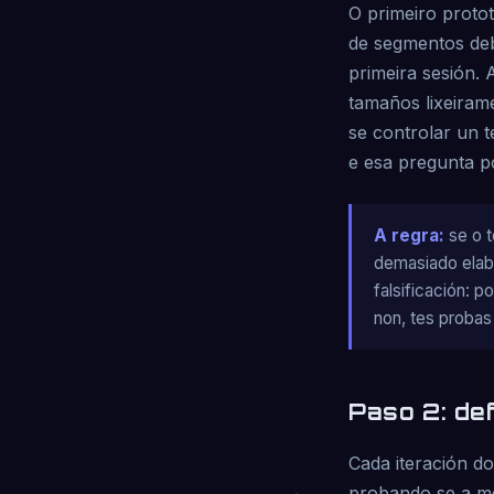
O primeiro protot
de segmentos deb
primeira sesión. 
tamaños lixeiram
se controlar un 
e esa pregunta p
A regra:
se o t
demasiado elabo
falsificación: 
non, tes probas 
Paso 2: de
Cada iteración do
probando se a mec