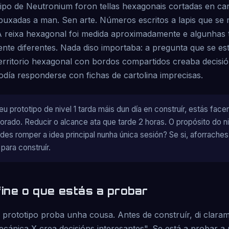
ipo de Neutronium foron tellas hexagonais cortadas en cart
uxadas a man. Sen arte. Números escritos a lapis que s
A reixa hexagonal foi medida aproximadamente e algunhas t
ente diferentes. Nada diso importaba: a pregunta que se es
territorio hexagonal con bordos compartidos creaba decisió
odía responderse con fichas de cartolina imprecisas.
eu prototipo de nivel 1 tarda máis dun día en construír, estás fac
rado. Reducir o alcance ata que tarde 2 horas. O propósito do niv
podes romper a idea principal nunha única sesión? Se si, aforrach
para construír.
fine o que estás a probar
 prototipo proba unha cousa. Antes de construír, di clara
ánica X crea decisións interesantes". Se está a probar a 