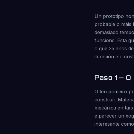
Un prototipo non
probable o máis 
demasiado tempo 
funcione. Esta g
o que 25 anos de
iteración e o cus
Paso 1 — O 
O teu primeiro p
construír. Materi
mecánica en tarx
é parecer un xogo
interesante como