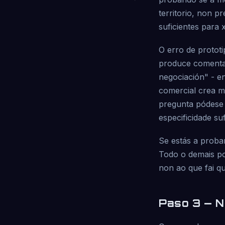
territorio, non p
suficientes para 
O erro de protot
produce comentar
negociación" - e
comercial crea m
pregunta pódese 
especificidade su
Se estás a proba
Todo o demais po
non ao que fai q
Paso 3 — N