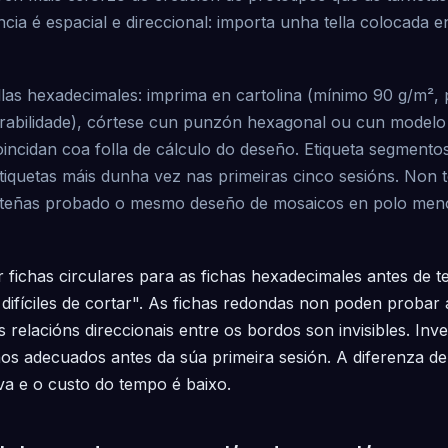
ia é espacial e direccional: importa unha tella colocada 
llas hexadecimales: imprima en cartolina (mínimo 90 g/m², 
rabilidade), córtese cun punzón hexagonal ou cun modelo
oincidan coa folla de cálculo do deseño. Etiqueta segmentos
tiquetas máis dunha vez nas primeiras cinco sesións. Non
e teñas probado o mesmo deseño de mosaicos en polo meno
 fichas circulares para as fichas hexadecimales antes de
difíciles de cortar". As fichas redondas non poden probar
 relacións direccionais entre os bordos son invisibles. Inv
s adecuados antes da súa primeira sesión. A diferenza de
tiva e o custo do tempo é baixo.