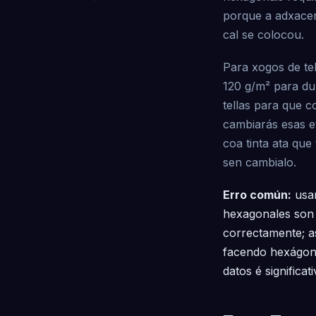
porque a adxacenc
cal se colocou.
Para xogos de te
120 g/m² para du
tellas para que c
cambiarás esas e
coa tinta ata qu
sen cambialo.
Erro común:
usar
hexagonales son 
correctamente; as
facendo hexágono
datos é significa