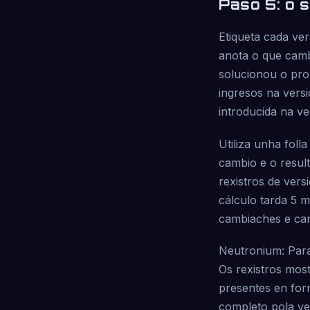
Paso 5: o 
Etiqueta cada ve
anota o que camb
solucionou o pro
ingresos na versi
introducida na ve
Utiliza unha foll
cambio e o resul
rexistros de vers
cálculo tarda 5 
cambiaches e ca
Neutronium: Paral
Os rexistros mos
presentes en form
completo pola ver