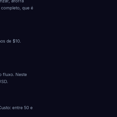
nzar, aforra
 completo, que é
os de $10.
o fluxo. Neste
 USD.
usto: entre 50 e