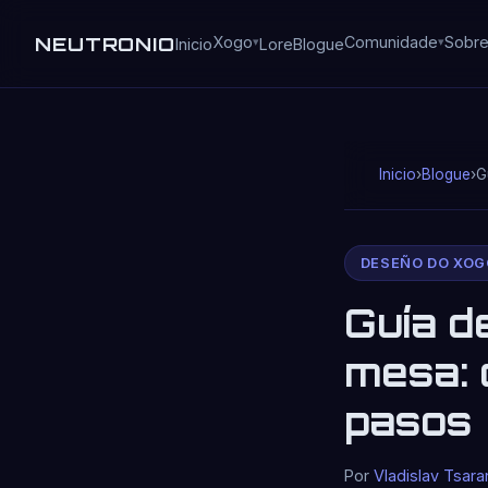
NEUTRONIO
Xogo
Comunidade
Sobre
Inicio
Lore
Blogue
Inicio
›
Blogue
›
G
DESEÑO DO XOG
Guía d
mesa: 
pasos
Por
Vladislav Tsara