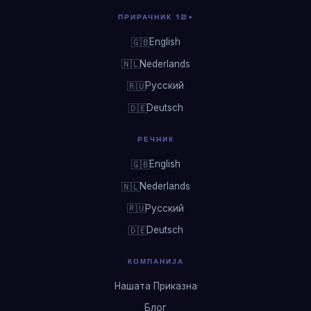
ПРИРАЧНИК 12+
English
🇬🇧
Nederlands
🇳🇱
Русский
🇷🇺
Deutsch
🇩🇪
РЕЧНИК
English
🇬🇧
Nederlands
🇳🇱
Русский
🇷🇺
Deutsch
🇩🇪
КОМПАНИЈА
Нашата Приказна
Блог