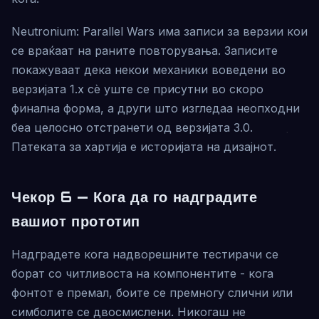
Neutronium: Parallel Wars има записи за верзии кои
се враќаат на раните повторувања. Записите
покажуваат дека некои механики воведени во
верзијата 1.x сè уште се присутни во скоро
финална форма, а други што изгледаа неопходни
беа целосно отстранети од верзијата 3.0.
Патеката за хартија е историјата на дизајнот.
Чекор 6 — Кога да го надградите
вашиот прототип
Надградете кога надворешните тестирачи се
борат со читливоста на компонентите - кога
фонтот е премал, боите се премногу слични или
симболите се двосмислени. Никогаш не