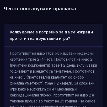
Често поставувани прашања
Колку време е потребно за да се изгради
прототип на друштвена игра?
Прототипот на ниво 1 (рачно нацртани индексни
картички) трае 2–4 часа. Прототипот на ниво 2
(печатени компоненти) трае 1-2 дена, вклучувајќи
го дизајнот и времето за печатење. Прототипот
на ниво 3 (претставлив квалитет со скоро
финална уметност) трае 1-2 недели. За сложени
игри како Neutronium со 47 механика и
хексадецимални плочки, прототипот на ниво 2 е
тековен процес во текот на 25 години - за секое