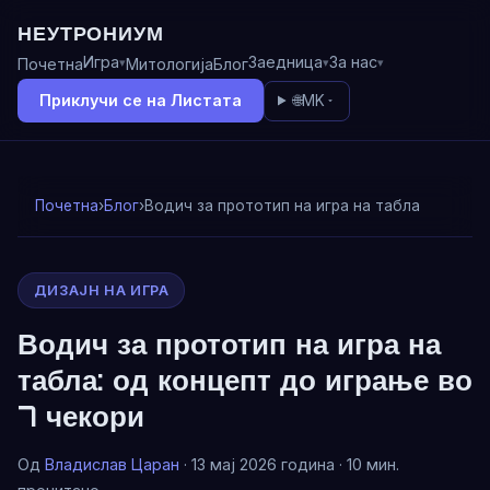
НЕУТРОНИУМ
Игра
Заедница
За нас
Почетна
Митологија
Блог
Приклучи се на Листата
🌐
MK
Почетна
›
Блог
›
Водич за прототип на игра на табла
ДИЗАЈН НА ИГРА
Водич за прототип на игра на
табла: од концепт до играње во
7 чекори
Од
Владислав Царан
· 13 мај 2026 година · 10 мин.