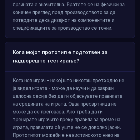
брзината е значителна. Вратете се на физички за
конечен преглед пред производството за да
потврдите дека дизајнот на компонентите и
спецификациите за производство се точни.
Кога мојот прототип е подготвен за
надворешно тестирање?
Кога нов играч - некој што никогаш претходно не
ја видел играта - може да научи и да заврши
целосна сесија без да ги објаснувате правилата
на средината на играта. Оваа пресвртница не
може да се преговара. Ако треба да ги
тренирате играчите преку правила за време на
играта, правилата сè уште не се доволно јасни.
Прототипот можеби е на вистинското ниво на