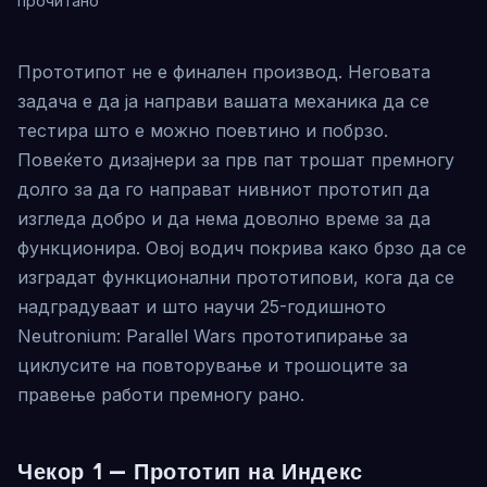
прочитано
Прототипот не е финален производ. Неговата
задача е да ја направи вашата механика да се
тестира што е можно поевтино и побрзо.
Повеќето дизајнери за прв пат трошат премногу
долго за да го направат нивниот прототип да
изгледа добро и да нема доволно време за да
функционира. Овој водич покрива како брзо да се
изградат функционални прототипови, кога да се
надградуваат и што научи 25-годишното
Neutronium: Parallel Wars прототипирање за
циклусите на повторување и трошоците за
правење работи премногу рано.
Чекор 1 — Прототип на Индекс