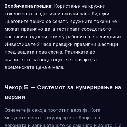
Вообичаена грешка:
Користење на кружни
токени за хексадетични плочки рано бидејќи
„шеговите тешко се сечат“. Кружните токени не
можат правилно да ја тестираат соседството -
насочните односи помеѓу рабовите се невидливи.
Инвестирајте 2 часа правејќи правилни шестици
пред вашата прва сесија. Разликата во
квалитетот на податоците е значајна, а
временската цена е мала.
Чекор 5 — Системот за нумерирање на
верзии
Означете ја секоја прототип верзија. Кога
менувате нешто, ажурирајте го бројот на
верзијата и запишете што се сменило и зошто. По