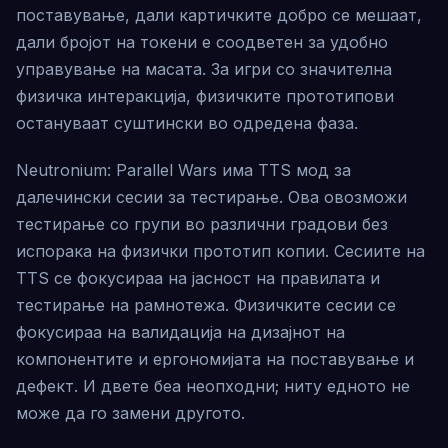
поставување, дали картичките добро се мешаат,
дали бројот на токени е соодветен за удобно
управување на масата. За игри со значителна
физичка интеракција, физичките прототипови
остануваат суштински во одредена фаза.
Neutronium: Parallel Wars има TTS мод за
далечински сесии за тестирање. Ова овозможи
тестирање со групи во различни градови без
испорака на физички прототип копии. Сесиите на
TTS се фокусираа на јасност на правилата и
тестирање на рамнотежа. Физичките сесии се
фокусираа на валидација на дизајнот на
компонентите и ергономијата на поставување и
дефект. И двете беа неопходни; ниту едното не
може да го замени другото.