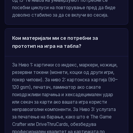
од 13-те нивоа на универзумот потребни се
посебни циклуси на повторување пред да биде
доволно стабилно за да се вклучи во сесија.
Кои материјали ми се потребни за
прототип на игра на табла?
За Ниво 1: картички со индекс, маркери, ножици,
резервни токени (монети, коцки од други игри,
покер чипови). За ниво 2: картонска хартија (90–
120 gsm), печатач, ламинатор ако сакате
поиздржливи парчиња и хексадецимален удар
или секач за карти ако вашата игра користи
неправоаголни компоненти. За Ниво 3: услугата
за печатење на барање, како што е The Game
Crafter или DriveThruCards, обезбедува
професионален квалитет на картичката по