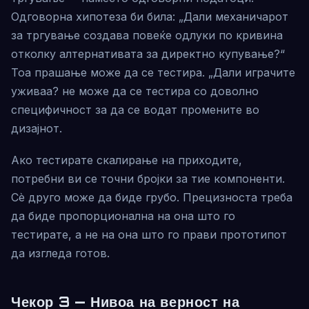
Одговорна хипотеза би била: „Дали механичарот
за тргување создава повеќе одлуки по кривина
отколку алтернативата за директно купување?“
Тоа прашање може да се тестира. „Дали играчите
уживаа? не може да се тестира со доволно
специфичност за да се водат промените во
дизајнот.
Ако тестирате скалирање на приходите,
потребни ви се точни бројки за тие компоненти.
Сè друго може да биде грубо. Прецизноста треба
да биде пропорционална на она што го
тестирате, а не на она што го прави прототипот
да изгледа готов.
Чекор 3 — Нивоа на верност на