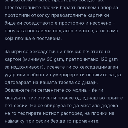
Шестоаголните плочки бараат поголем напор за
прототипи отколку правоаголните картички
бидејќи соседството е просторно и насочено -
плочката поставена под агол е важна, а не само
која плочка е поставена.
За игри со хексадетични плочки: печатете на
картон (минимум 90 gsm, претпочитано 120 gsm
за издржливост), исечете ги со хексадецимален
удар или шаблон и нумерирајте ги плочките за да
одговараат на вашата табела со дизајн.
Обележете ги сегментите со молив - ќе ги
менувате тие етикети повеќе од еднаш во првите
пет сесии. Не се обврзувајте да мастило додека
не го тестирате истиот распоред на плочки на
најмалку три сесии без да го промените.