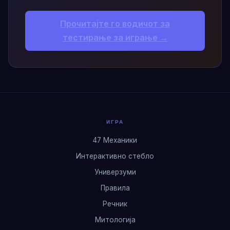
Прочитајте го водичот за
тестирање за играње →
ИГРА
47 Механики
Интерактивно стебло
Универзуми
Правила
Речник
Митологија