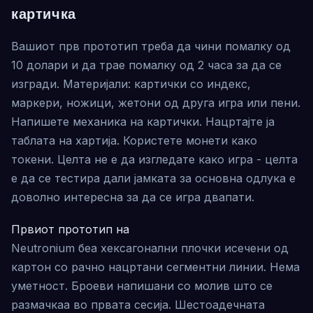
картичка
Вашиот прв прототип треба да чини помалку од
10 долари и да трае помалку од 2 часа за да се
изгради. Материјали: картички со индекс,
маркери, ножици, жетони од друга игра или пени.
Напишете механика на картички. Нацртајте ја
таблата на хартија. Користете монети како
токени. Целта не е да изгледате како игра - целта
е да се тестира дали јамката за основна одлука е
доволно интересна за да се игра двапати.
Првиот прототип на
Neutronium беа хексагонални плочки исечени од
картон со рачно нацртани сегментни линии. Нема
уметност. Броеви напишани со молив што се
размачкаа во првата сесија. Шестоадечната