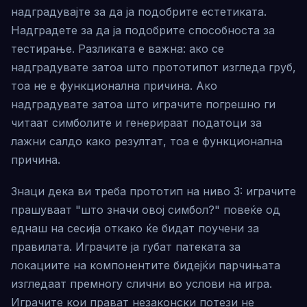
надградувајте за да ја подобрите естетиката.
Надградете за да ја подобрите способноста за
тестирање. Разликата е важна: ако се
надградувате затоа што прототипот изгледа груб,
тоа не е функционална причина. Ако
надградувате затоа што играчите погрешно ги
читаат симболите и генерираат податоци за
лажни салдо како резултат, тоа е функционална
причина.
Знаци дека ви треба прототип на ниво 3: играчите
прашуваат "што значи овој симбол?" повеќе од
еднаш на сесија откако ќе бидат поучени за
правилата. Играчите ја губат патеката за
локациите на компонентите бидејќи парчињата
изгледаат премногу слични во услови на игра.
Играчите кои прават незаконски потези не