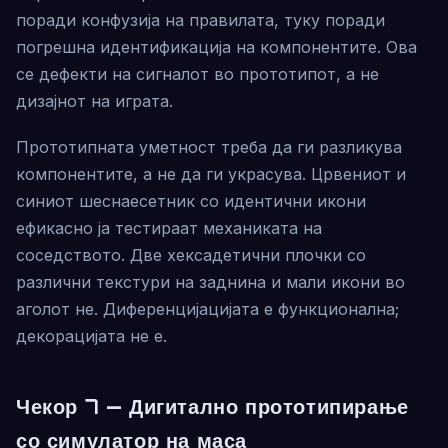
поради конфузија на правилата, туку поради
погрешна идентификација на компонентите. Ова
се дефекти на сигналот во прототипот, а не
дизајнот на играта.
Прототипната уметност треба да ги разликува
компонентите, а не да ги украсува. Црвениот и
синиот шеснаесетник со идентични икони
ефикасно ја тестираат механиката на
соседството. Две хексадетични плочки со
различни текстури на заднина и мали икони во
аголот не. Диференцијацијата е функционална;
декорацијата не е.
Чекор 7 — Дигитално прототипирање
со симулатор на маса