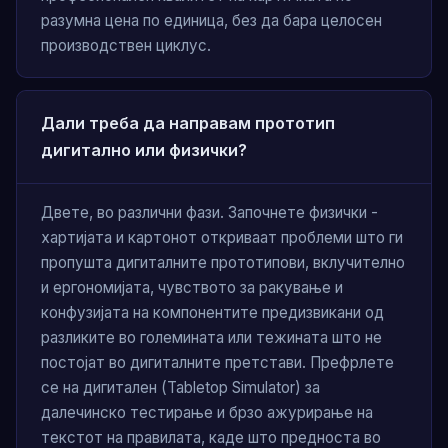
разумна цена по единица, без да бара целосен
производствен циклус.
Дали треба да направам прототип
дигитално или физички?
Двете, во различни фази. Започнете физички -
хартијата и картонот откриваат проблеми што ги
пропушта дигиталните прототипови, вклучително
и ергономијата, чувството за ракување и
конфузијата на компонентите предизвикани од
разликите во големината или тежината што не
постојат во дигиталните претстави. Префрлете
се на дигитален (Tabletop Simulator) за
далечинско тестирање и брзо ажурирање на
текстот на правилата, каде што предноста во