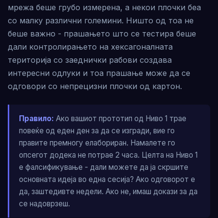
мрежа беше грубо измерена, а некои плочки беа
со малку различни големини. Ништо од тоа не
беше важно - прашањето што се тестира беше
дали контролирањето на хексагоналната
територија со заеднички рабови создава
интересни одлуки и тоа прашање може да се
одговори со непрецизни плочки од картон.
Правило:
Ако вашиот прототип од Ниво 1 трае
повеќе од еден ден за да се изгради, вие го
правите премногу елабориран. Намалете го
опсегот додека не потрае 2 часа. Целта на Ниво 1
е фалсификување - дали можете да ја скршите
основната идеја во една сесија? Ако одговорот е
да, заштедивте недели. Ако не, имаш докази за да
се надоврзеш.