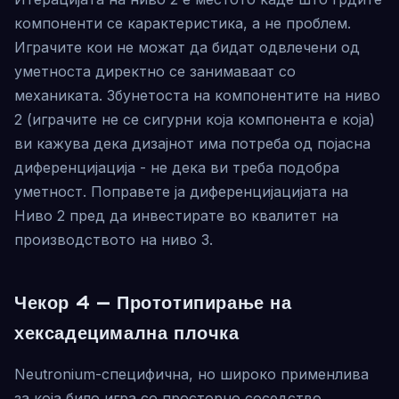
компоненти се карактеристика, а не проблем.
Играчите кои не можат да бидат одвлечени од
уметноста директно се занимаваат со
механиката. Збунетоста на компонентите на ниво
2 (играчите не се сигурни која компонента е која)
ви кажува дека дизајнот има потреба од појасна
диференцијација - не дека ви треба подобра
уметност. Поправете ја диференцијацијата на
Ниво 2 пред да инвестирате во квалитет на
производството на ниво 3.
Чекор 4 — Прототипирање на
хексадецимална плочка
Neutronium-специфична, но широко применлива
за која било игра со просторно соседство.