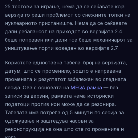
25 тестови за играње, нема да се сеќавате која
верзија го реши проблемот со снежните топки на
нуклеарното пристаниште. Нема да се сеќавате
дали ребалансот на приходот во верзијата 2.4
беше поправен или дали тоа беше механичарот за
уништување порти воведен во верзијата 2.7.
Користете едноставна табела: број на верзијата,
датум, што се променило, зошто е направена
промената и резултатот забележан во следната
сесија. Ова е основата на
MEQA рамка
— без
записи за верзии, рамката нема историски
податоци против кои може да се резонира.
Табелата има потреба од 5 минути по сесија за
одржување и заштедува часови за
реконструкција на она што сте го промениле и
кога.