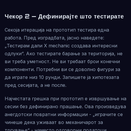
Чекор 2 — Дефинирајте што тестирате
Секоја итерација на прототип тестира една
работа. Пред изградбата, јасно наведете:
„Тестирам дали X mechanic создава интересни
одлуки“. Ако тестирате барање за територија, не
ви треба уметност. Не ви требаат брои конечни
компоненти. Потребни ви се доволно фигури за
да играте низ 10 рунди. Запишете ја хипотезата
пред сесијата, а не после.
Најчестата грешка при прототип е извршување на
сесии без дефинирано прашање. Ова произведува
анегдотски повратни информации - „играчите се
чинеше дека уживаат во механичарот за
тргување“ - наместо одговорни податоци.