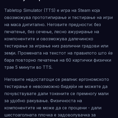
Tabletop Simulator (TTS) е игра на Steam која
овозможува прототипирање и тестирање на игри
на маса дигитално. Неговите предности: без
печатење, без сечење, лесно ажурирање на
компонентите и овозможува далечинско
тестирање за играње низ различни градови или
земји. Промената на текстот на правилото што ќе
бара повторно печатење на 60 картички физички
трае 5 минути во TTS.
Неговите недостатоци се реални: ергономското
тестирање е невозможно бидејќи не можете да
почувствувате дали токените се премногу мали
за удобно ракување. Физичноста на
компонентите не може да се процени - дали
шестоаголната плочка е задоволувачка за