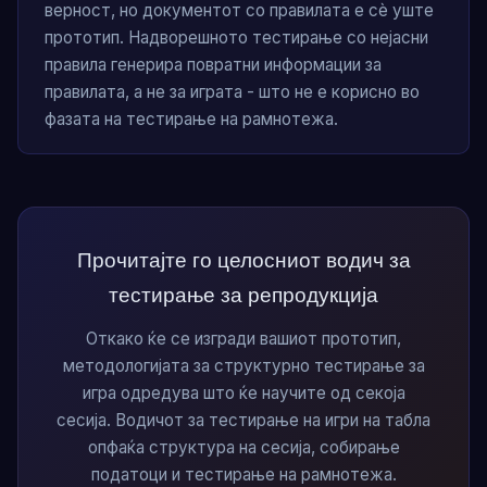
верност, но документот со правилата е сè уште
прототип. Надворешното тестирање со нејасни
правила генерира повратни информации за
правилата, а не за играта - што не е корисно во
фазата на тестирање на рамнотежа.
Прочитајте го целосниот водич за
тестирање за репродукција
Откако ќе се изгради вашиот прототип,
методологијата за структурно тестирање за
игра одредува што ќе научите од секоја
сесија. Водичот за тестирање на игри на табла
опфаќа структура на сесија, собирање
податоци и тестирање на рамнотежа.