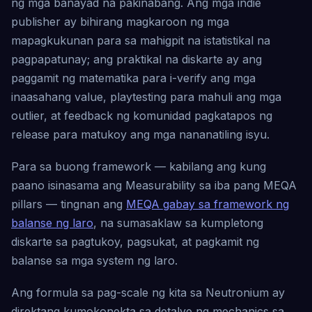
ng mga banayad na pakinabang. Ang mga indie
publisher ay bihirang magkaroon ng mga
mapagkukunan para sa mahigpit na istatistikal na
pagpapatunay; ang praktikal na diskarte ay ang
paggamit ng matematika para i-verify ang mga
inaasahang value, playtesting para mahuli ang mga
outlier, at feedback ng komunidad pagkatapos ng
release para matukoy ang mga nananatiling isyu.
Para sa buong framework — kabilang ang kung
paano isinasama ang Measurability sa iba pang MEQA
pillars — tingnan ang
MEQA gabay sa framework ng
balanse ng laro
, na sumasaklaw sa kumpletong
diskarte sa pagtukoy, pagsukat, at pagkamit ng
balanse sa mga system ng laro.
Ang formula sa pag-scale ng kita sa Neutronium ay
direktang kumokonekta sa detalye ng mechanics sa