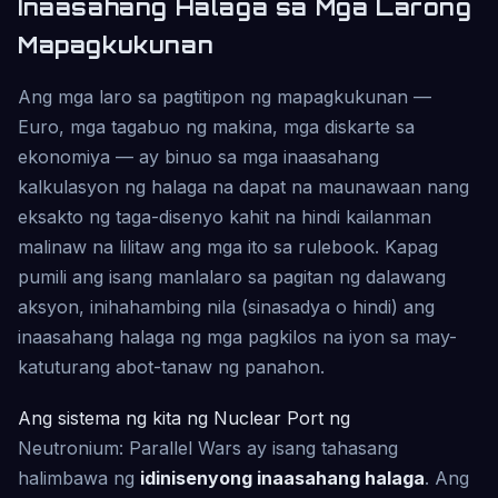
Inaasahang Halaga sa Mga Larong
Mapagkukunan
Ang mga laro sa pagtitipon ng mapagkukunan —
Euro, mga tagabuo ng makina, mga diskarte sa
ekonomiya — ay binuo sa mga inaasahang
kalkulasyon ng halaga na dapat na maunawaan nang
eksakto ng taga-disenyo kahit na hindi kailanman
malinaw na lilitaw ang mga ito sa rulebook. Kapag
pumili ang isang manlalaro sa pagitan ng dalawang
aksyon, inihahambing nila (sinasadya o hindi) ang
inaasahang halaga ng mga pagkilos na iyon sa may-
katuturang abot-tanaw ng panahon.
Ang sistema ng kita ng Nuclear Port ng
Neutronium: Parallel Wars ay isang tahasang
halimbawa ng
idinisenyong inaasahang halaga
. Ang