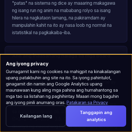
"patas" na sistema ng dice ay maaaring makagawa
ng isang run ng anim na mababang rolyo sa isang
hilera na nagkataon lamang, na pakiramdam ay
manipulahin kahit na ito ay nasa loob ng normal na
istatistikal na pagkakaiba-iba.
Ano ang inaasahang halaga sa mga board
game?
Ang iyong privacy
Gumagamit kami ng cookies na mahigpit na kinakailangan
upang patakbuhin ang site na ito. Sa iyong pahintulot,
Ang inaasahang halaga (EV) sa mga board game ay
ginagamit din namin ang Google Analytics upang
ang average na kinalabasan ng isang probabilistic na
maunawaan kung aling mga pahina ang humahantong sa
mga tao sa listahan ng paghihintay. Maaari mong baguhin
kaganapan na kinakalkula sa lahat ng posibleng
ang iyong pinili anumang oras.
Patakaran sa Privacy
resulta, na natimbang ng kanilang probabilidad. Para
sa isang karaniwang d6, ang inaasahang halaga ay
Tanggapin ang
Kailangan lang
(1+2+3+4+5+6)/6 = 3.5. Gumagamit ang mga taga-
analytics
disenyo ng inaasahang halaga upang matiyak na ang