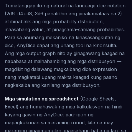
Tumatanggap ito ng natural na language dice notation
(2d6, d4+d8, 3d6 panatilihin ang pinakamataas na 2)
at ibinabalik ang mga probability distribution,
inaasahang value, at pinagsama-samang probabilities.
Para sa anumang mekaniko na kinasasangkutan ng
dice, AnyDice dapat ang unang tool na kinonsulta.
Ang mga output graph nito ay ginagawang kaagad na
nababasa at maihahambing ang mga distribusyon —
magdikit ng dalawang magkaibang dice expression
nang magkatabi upang makita kaagad kung paano
nagkakaiba ang kanilang mga distribusyon.
Mga simulation ng spreadsheet
(Google Sheets,
Excel) ang humahawak ng mga kalkulasyon na hindi
kayang gawin ng AnyDice: pag-iipon ng
mapagkukunan sa maraming round, kita na may
maraming pinagmumulan, inaasahang haba ng laro sa