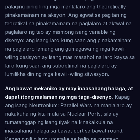
palaging pinipili ng mga manlalaro ang theoretically
pinakamainam na aksyon. Ang agwat sa pagitan ng
teoretikal na pinakamainam na paglalaro at aktwal na
paglalaro ng tao ay mismong isang variable ng
disenyo: ang isang laro kung saan ang pinakamainam
na paglalaro lamang ang gumagawa ng mga kawili-
wiling desisyon ay isang mas masahol na laro kaysa sa
laro kung saan ang suboptimal na paglalaro ay
lumilikha din ng mga kawili-wiling sitwasyon.
Ang bawat mekaniko ay may inaasahang halaga, at
dapat itong malaman ng mga taga-disenyo.
Kapag
ang isang Neutronium: Parallel Wars na manlalaro ay
nakakuha ng kita mula sa Nuclear Ports, sila ay
tumatanggap ng isang tiyak na kinakalkula na
inaasahang halaga sa bawat port sa bawat round.
Kapag pinili nilang umatake sa halip na magtayo,