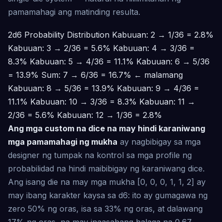
pamamahagi ang matinding resulta.
2d6 Probability Distribution
Kabuuan: 2 → 1/36 = 2.8%
Kabuuan: 3 → 2/36 = 5.6% Kabuuan: 4 → 3/36 =
8.3% Kabuuan: 5 → 4/36 = 11.1% Kabuuan: 6 → 5/36
= 13.9% Sum: 7 → 6/36 = 16.7% ← malamang
Kabuuan: 8 → 5/36 = 13.9% Kabuuan: 9 → 4/36 =
11.1% Kabuuan: 10 → 3/36 = 8.3% Kabuuan: 11 →
2/36 = 5.6% Kabuuan: 12 → 1/36 = 2.8%
Ang mga custom na dice na may hindi karaniwang
mga pamamahagi ng mukha
ay nagbibigay sa mga
designer ng tumpak na kontrol sa mga profile ng
probabilidad na hindi maibibigay ng karaniwang dice.
Ang isang die na may mga mukha [0, 0, 0, 1, 1, 2] ay
may ibang karakter kaysa sa d6: ito ay gumagawa ng
zero 50% ng oras, isa sa 33% ng oras, at dalawang
17% ng oras, na may inaasahang halaga na 0.67.