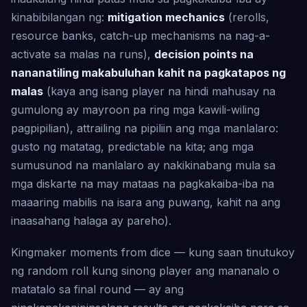
kinabibilangan ng:
mitigation mechanics
(rerolls,
resource banks, catch-up mechanisms na nag-a-
activate sa malas na runs),
decision points na
nananatiling makabuluhan kahit na pagkatapos ng
malas
(kaya ang isang player na hindi mahusay na
gumulong ay mayroon pa ring mga kawili-wiling
pagpipilian), attrailing na pipiliin ang mga manlalaro:
gusto ng matatag, predictable na kita; ang mga
sumusunod na manlalaro ay nakikinabang mula sa
mga diskarte na may mataas na pagkakaiba-iba na
maaaring mabilis na isara ang puwang, kahit na ang
inaasahang halaga ay pareho).
Kingmaker moments from dice — kung saan tinutukoy
ng random roll kung sinong player ang mananalo o
matatalo sa final round — ay ang