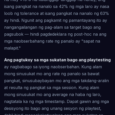
isang pangkat na nanalo sa 42% ng mga laro ay nasa
loob ng tolerance at isang pangkat na nanalo ng 63%
ay hindi. Ngunit ang pagkamit ng pamantayang ito ay
nangangailangan ng pag-alam sa target bago ang
pagsubok — hindi pagdedeklara ng post-hoc na ang
mga naobserbahang rate ng panalo ay "sapat na
malapit."
Ang pagtukoy sa mga sukatan bago ang playtesting
ay nagbabago sa iyong naobserbahan. Kung alam
mong sinusukat mo ang rate ng panalo sa bawat
pangkat, sinusubaybayan mo ang mga takdang-aralin
at resulta ng pangkat sa mga session. Kung alam
mong sinusukat mo ang average na haba ng laro,
nagtatala ka ng mga timestamp. Dapat gawin ang mga
desisyong ito bago ang unang sesyon ng playtest,