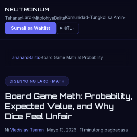
NEUTRONIUM
Laro
Komunidad
Tungkol sa Amin
Tahanan
Mitolohiya
Balita
Sumali sa Waitlist
🌐
TL
Tahanan
›
Balita
›
Board Game Math at Probability
DISENYO NG LARO · MATH
Board Game Math: Probability,
Expected Value, and Why
Dice Feel Unfair
Ni
Vladislav Tsaran
· Mayo 13, 2026 · 11 minutong pagbabasa