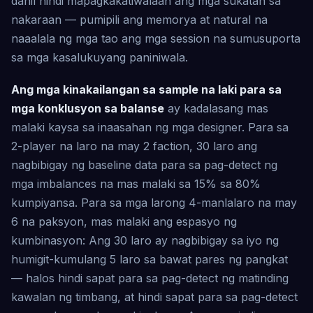
dahil hindi mapagkakatiwalaan ang mga sukatan sa
nakaraan — pumipili ang memorya at natural na
naaalala ng mga tao ang mga session na sumusuporta
sa mga kasalukuyang paniniwala.
Ang mga kinakailangan sa sample na laki para sa
mga konklusyon sa balanse
ay kadalasang mas
malaki kaysa sa inaasahan ng mga designer. Para sa
2-player na laro na may 2 faction, 30 laro ang
nagbibigay ng baseline data para sa pag-detect ng
mga imbalances na mas malaki sa 15% sa 80%
kumpiyansa. Para sa mga larong 4-manlalaro na may
6 na paksyon, mas malaki ang espasyo ng
kumbinasyon: Ang 30 laro ay nagbibigay sa iyo ng
humigit-kumulang 5 laro sa bawat pares ng pangkat
— halos hindi sapat para sa pag-detect ng matinding
kawalan ng timbang, at hindi sapat para sa pag-detect