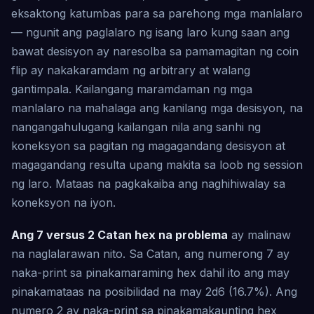
eksaktong katumbas para sa parehong mga manlalaro
— ngunit ang paglalaro ng isang laro kung saan ang
bawat desisyon ay naresolba sa pamamagitan ng coin
flip ay nakakaramdam ng arbitrary at walang
gantimpala. Kailangang maramdaman ng mga
manlalaro na mahalaga ang kanilang mga desisyon, na
nangangahulugang kailangan nila ang sanhi ng
koneksyon sa pagitan ng magagandang desisyon at
magagandang resulta upang makita sa loob ng session
ng laro. Mataas na pagkakaiba ang naghihiwalay sa
koneksyon na iyon.
Ang 7 versus 2 Catan hex na problema
ay malinaw
na naglalarawan nito. Sa Catan, ang numerong 7 ay
naka-print sa pinakamaraming hex dahil ito ang may
pinakamataas na posibilidad na may 2d6 (16.7%). Ang
numero 2 ay naka-print sa pinakamakaunting hex