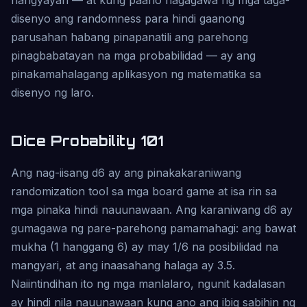
nangyayari — at kung paano nagagawa ng mga taga-
disenyo ang randomness para hindi gaanong
parusahan habang pinapanatili ang parehong
pinagbabatayan na mga probabilidad — ay ang
pinakamahalagang aplikasyon ng matematika sa
disenyo ng laro.
Dice Probability 101
Ang nag-iisang d6 ay ang pinakakaraniwang
randomization tool sa mga board game at isa rin sa
mga pinaka hindi nauunawaan. Ang karaniwang d6 ay
gumagawa ng pare-parehong pamamahagi: ang bawat
mukha (1 hanggang 6) ay may 1/6 na posibilidad na
mangyari, at ang inaasahang halaga ay 3.5.
Naiintindihan ito ng mga manlalaro, ngunit kadalasan
ay hindi nila nauunawaan kung ano ang ibig sabihin ng