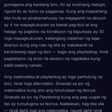
gumagana ang kanilang laro. Ito ay mukhang malupit,
ngunit ito ay totoo sa pagganap. Kung ang inaasahang
kita mula sa pinakamahusay na magagamit na aksyon
ay 4 na mapagkukunan sa bawat pag-ikot at ang
halaga ng pagkilos na kondisyon ng tagumpay ay 30
mga mapagkukunan, kailangang malaman ng taga-
disenyo kung ang rate ng kita ay makakamit sa
karaniwang tagal ng laro — bago ang playtesting, hindi
pagkatapos ng anim na session na nagtataka kung
bakit walang nanalo.
Ang matematika at playtesting ay mga pantulong na
tool, hindi mga alternatibo. Sinasabi sa iyo ng
matematika kung ano ang hinuhulaan ng teorya.
Sinasabi sa iyo ng Playtesting kung ang pag-uugali ng
tao ay tumutugma sa teorya. Kadalasan, nag-iiba sila
— hindi dahil mali ang matematika, ngunit dahil hindi