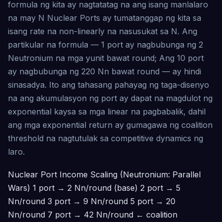
formula ng kita ay nagtatatag na ang isang manlalaro
na may N Nuclear Ports ay tumatanggap ng kita sa
isang rate na non-linearly na nasusukat sa N. Ang
partikular na formula — 1 port ay nagbubunga ng 2
Neutronium na mga yunit bawat round; Ang 10 port
ay nagbubunga ng 220 Nn bawat round — ay hindi
sinasadya. Ito ang tahasang pahayag ng taga-disenyo
na ang akumulasyon ng port ay dapat na magdulot ng
exponential kaysa sa mga linear na pagbabalik, dahil
ang mga exponential return ay gumagawa ng coalition
threshold na nagtutulak sa competitive dynamics ng
laro.
Nuclear Port Income Scaling (Neutronium: Parallel
Wars)
1 port → 2 Nn/round (base) 2 port → 5
Nn/round 3 port → 9 Nn/round 5 port → 20
Nn/round 7 port → 42 Nn/round ← coalition