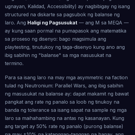
ugnayan, Kalidad, Accessibility) ay nagbibigay ng isang
structured na diskarte sa pagsubok ng balanse ng
laro. Ang
Haligi ng Pagsusukat
— ang M sa MEQA —
ay kung saan pormal na pumapasok ang matematika
sa proseso ng disenyo: bago magsimula ang
playtesting, tinutukoy ng taga-disenyo kung ano ang
ibig sabihin ng "balanse" sa mga nasusukat na
termino.
Para sa isang laro na may mga asymmetric na faction
tulad ng Neutronium: Parallel Wars, ang ibig sabihin
ng masusukat na balanse ay: dapat makamit ng bawat
pangkat ang rate ng panalo sa loob ng tinukoy na
banda ng tolerance sa isang sapat na sample ng mga
laro sa maihahambing na antas ng kasanayan. Kung
ang target ay 50% rate ng panalo (purong balanse)
na may ±10% na katanggap-tanggap na hanay, ang