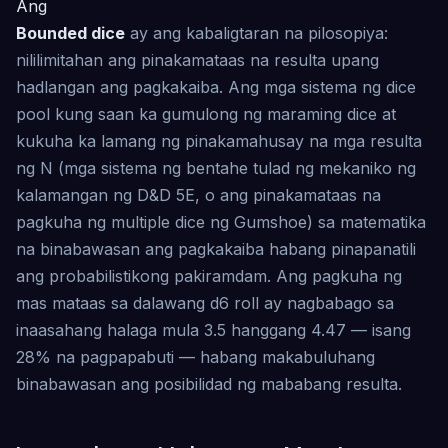
Ang
Bounded dice
ay ang kabaligtaran na pilosopiya:
nililimitahan ang pinakamataas na resulta upang
hadlangan ang pagkakaiba. Ang mga sistema ng dice
pool kung saan ka gumulong ng maraming dice at
kukuha ka lamang ng pinakamahusay na mga resulta
ng N (mga sistema ng bentahe tulad ng mekaniko ng
kalamangan ng D&D 5E, o ang pinakamataas na
pagkuha ng multiple dice ng Gumshoe) sa matematika
na binabawasan ang pagkakaiba habang pinapanatili
ang probabilistikong pakiramdam. Ang pagkuha ng
mas mataas sa dalawang d6 roll ay nagbabago sa
inaasahang halaga mula 3.5 hanggang 4.47 — isang
28% na pagpapabuti — habang makabuluhang
binabawasan ang posibilidad ng mababang resulta.