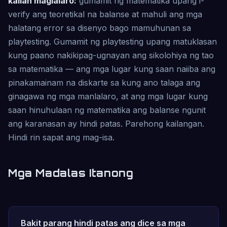
kailan maglalaro:
gumamit ng matematika upang i-
verify ang teoretikal na balanse at mahuli ang mga
halatang error sa disenyo bago mamuhunan sa
playtesting. Gumamit ng playtesting upang matuklasan
kung paano nakikipag-ugnayan ang sikolohiya ng tao
sa matematika — ang mga lugar kung saan naiiba ang
pinakamainam na diskarte sa kung ano talaga ang
ginagawa ng mga manlalaro, at ang mga lugar kung
saan hinuhulaan ng matematika ang balanse ngunit
ang karanasan ay hindi patas. Parehong kailangan.
Hindi rin sapat ang mag-isa.
Mga Madalas Itanong
Bakit parang hindi patas ang dice sa mga