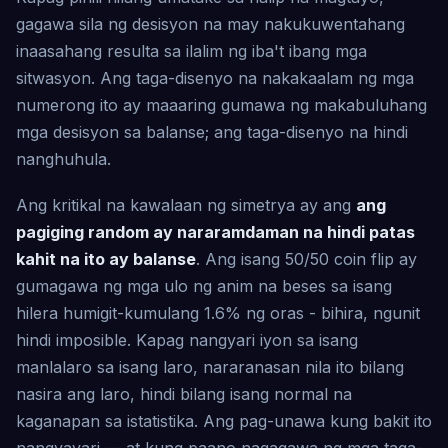
gagawa sila ng desisyon na may nakukuwentahang
inaasahang resulta sa ilalim ng iba't ibang mga
sitwasyon. Ang taga-disenyo na nakakaalam ng mga
numerong ito ay maaaring gumawa ng makabuluhang
mga desisyon sa balanse; ang taga-disenyo na hindi
nanghuhula.
Ang kritikal na kawalaan ng simetrya ay ang
ang
pagiging random ay nararamdaman na hindi patas
kahit na ito ay balanse
. Ang isang 50/50 coin flip ay
gumagawa ng mga ulo ng anim na beses sa isang
hilera humigit-kumulang 1.6% ng oras - bihira, ngunit
hindi imposible. Kapag nangyari iyon sa isang
manlalaro sa isang laro, nararanasan nila ito bilang
nasira ang laro, hindi bilang isang normal na
kaganapan sa istatistika. Ang pag-unawa kung bakit ito