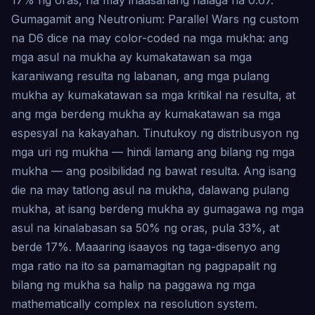
Gumagamit ang Neutronium: Parallel Wars ng custom
na D6 dice na may color-coded na mga mukha: ang
mga asul na mukha ay kumakatawan sa mga
karaniwang resulta ng labanan, ang mga pulang
mukha ay kumakatawan sa mga kritikal na resulta, at
ang mga berdeng mukha ay kumakatawan sa mga
espesyal na kakayahan. Tinutukoy ng distribusyon ng
mga uri ng mukha — hindi lamang ang bilang ng mga
mukha — ang posibilidad ng bawat resulta. Ang isang
die na may tatlong asul na mukha, dalawang pulang
mukha, at isang berdeng mukha ay gumagawa ng mga
asul na kinalabasan sa 50% ng oras, pula 33%, at
berde 17%. Maaaring isaayos ng taga-disenyo ang
mga ratio na ito sa pamamagitan ng pagpapalit ng
bilang ng mukha sa halip na paggawa ng mga
mathematically complex na resolution system.