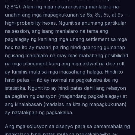
(2.8%). Alam ng mga nakaranasang manlalaro na
unahin ang mga mapagkukunan sa 6s, 8s, 5s, at 9s —
high-probability hexes. Ngunit sa anumang partikular
na session, ang isang manlalaro na tama ang
paglalagay ng kanilang mga unang settlement sa mga
hex na ito ay maaari pa ring hindi gaanong gumanap
ng isang manlalaro na may mas mababang posibilidad
na mga placement kung ang mga aktwal na dice roll
ay lumihis mula sa mga inaasahang halaga. Hindi ito
hindi patas — ito ay normal na pagkakaiba-iba ng
istatistika. Ngunit ito ay hindi patas dahil ang relasyon
sa pagitan ng desisyon (magandang pagkakalagay) at
ang kinalabasan (madalas na kita ng mapagkukunan)
ay natatakpan ng pagkakaiba.
Ang mga solusyon sa disenyo para sa pamamahala ng
inaakalang hindi patas mula sa pagkakaiba-iba ay