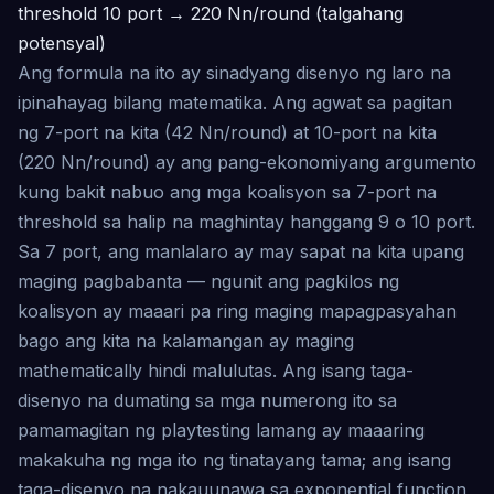
threshold 10 port → 220 Nn/round (talgahang
potensyal)
Ang formula na ito ay sinadyang disenyo ng laro na
ipinahayag bilang matematika. Ang agwat sa pagitan
ng 7-port na kita (42 Nn/round) at 10-port na kita
(220 Nn/round) ay ang pang-ekonomiyang argumento
kung bakit nabuo ang mga koalisyon sa 7-port na
threshold sa halip na maghintay hanggang 9 o 10 port.
Sa 7 port, ang manlalaro ay may sapat na kita upang
maging pagbabanta — ngunit ang pagkilos ng
koalisyon ay maaari pa ring maging mapagpasyahan
bago ang kita na kalamangan ay maging
mathematically hindi malulutas. Ang isang taga-
disenyo na dumating sa mga numerong ito sa
pamamagitan ng playtesting lamang ay maaaring
makakuha ng mga ito ng tinatayang tama; ang isang
taga-disenyo na nakauunawa sa exponential function