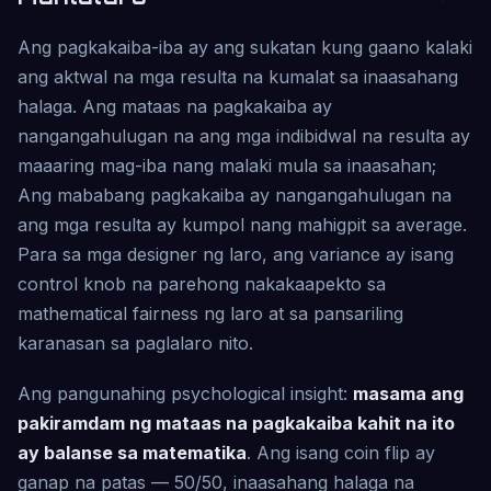
Ang pagkakaiba-iba ay ang sukatan kung gaano kalaki
ang aktwal na mga resulta na kumalat sa inaasahang
halaga. Ang mataas na pagkakaiba ay
nangangahulugan na ang mga indibidwal na resulta ay
maaaring mag-iba nang malaki mula sa inaasahan;
Ang mababang pagkakaiba ay nangangahulugan na
ang mga resulta ay kumpol nang mahigpit sa average.
Para sa mga designer ng laro, ang variance ay isang
control knob na parehong nakakaapekto sa
mathematical fairness ng laro at sa pansariling
karanasan sa paglalaro nito.
Ang pangunahing psychological insight:
masama ang
pakiramdam ng mataas na pagkakaiba kahit na ito
ay balanse sa matematika
. Ang isang coin flip ay
ganap na patas — 50/50, inaasahang halaga na