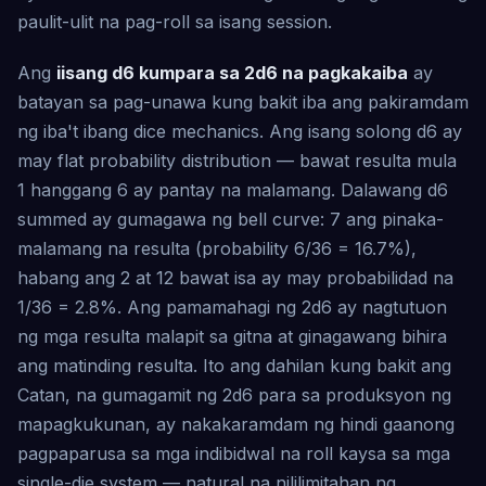
paulit-ulit na pag-roll sa isang session.
Ang
iisang d6 kumpara sa 2d6 na pagkakaiba
ay
batayan sa pag-unawa kung bakit iba ang pakiramdam
ng iba't ibang dice mechanics. Ang isang solong d6 ay
may flat probability distribution — bawat resulta mula
1 hanggang 6 ay pantay na malamang. Dalawang d6
summed ay gumagawa ng bell curve: 7 ang pinaka-
malamang na resulta (probability 6/36 = 16.7%),
habang ang 2 at 12 bawat isa ay may probabilidad na
1/36 = 2.8%. Ang pamamahagi ng 2d6 ay nagtutuon
ng mga resulta malapit sa gitna at ginagawang bihira
ang matinding resulta. Ito ang dahilan kung bakit ang
Catan, na gumagamit ng 2d6 para sa produksyon ng
mapagkukunan, ay nakakaramdam ng hindi gaanong
pagpaparusa sa mga indibidwal na roll kaysa sa mga
single-die system — natural na nililimitahan ng