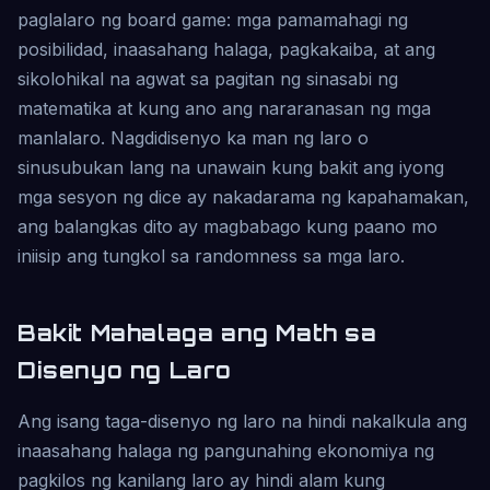
paglalaro ng board game: mga pamamahagi ng
posibilidad, inaasahang halaga, pagkakaiba, at ang
sikolohikal na agwat sa pagitan ng sinasabi ng
matematika at kung ano ang nararanasan ng mga
manlalaro. Nagdidisenyo ka man ng laro o
sinusubukan lang na unawain kung bakit ang iyong
mga sesyon ng dice ay nakadarama ng kapahamakan,
ang balangkas dito ay magbabago kung paano mo
iniisip ang tungkol sa randomness sa mga laro.
Bakit Mahalaga ang Math sa
Disenyo ng Laro
Ang isang taga-disenyo ng laro na hindi nakalkula ang
inaasahang halaga ng pangunahing ekonomiya ng
pagkilos ng kanilang laro ay hindi alam kung