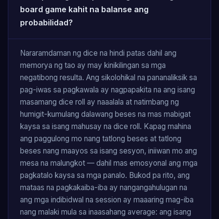
board game kahit na balanse ang
probabilidad?
Nararamdaman ng dice na hindi patas dahil ang
memorya ng tao ay may kinikilingan sa mga
negatibong resulta. Ang sikolohikal na pananaliksik sa
pag-iwas sa pagkawala ay nagpapakita na ang isang
masamang dice roll ay naaalala at natimbang ng
humigit-kumulang dalawang beses na mas mabigat
kaysa sa isang mahusay na dice roll. Kapag mahina
ang paggulong mo nang tatlong beses at tatlong
beses nang maayos sa isang sesyon, iniiwan mo ang
mesa na malungkot — dahil mas emosyonal ang mga
pagkatalo kaysa sa mga panalo. Bukod pa rito, ang
mataas na pagkakaiba-iba ay nangangahulugan na
ang mga indibidwal na session ay maaaring mag-iba
nang malaki mula sa inaasahang average: ang isang