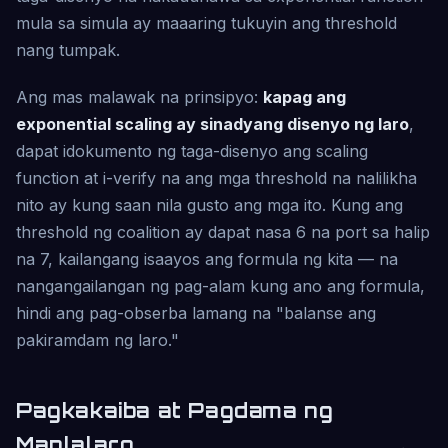
mula sa simula ay maaaring tukuyin ang threshold
nang tumpak.
Ang mas malawak na prinsipyo:
kapag ang
exponential scaling ay sinadyang disenyo ng laro
,
dapat idokumento ng taga-disenyo ang scaling
function at i-verify na ang mga threshold na nalilikha
nito ay kung saan nila gusto ang mga ito. Kung ang
threshold ng coalition ay dapat nasa 6 na port sa halip
na 7, kailangang isaayos ang formula ng kita — na
nangangailangan ng pag-alam kung ano ang formula,
hindi ang pag-obserba lamang na "balanse ang
pakiramdam ng laro."
Pagkakaiba at Pagdama ng
Manlalaro