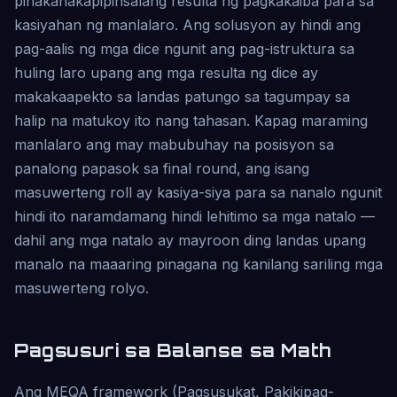
pinakanakapipinsalang resulta ng pagkakaiba para sa
kasiyahan ng manlalaro. Ang solusyon ay hindi ang
pag-aalis ng mga dice ngunit ang pag-istruktura sa
huling laro upang ang mga resulta ng dice ay
makakaapekto sa landas patungo sa tagumpay sa
halip na matukoy ito nang tahasan. Kapag maraming
manlalaro ang may mabubuhay na posisyon sa
panalong papasok sa final round, ang isang
masuwerteng roll ay kasiya-siya para sa nanalo ngunit
hindi ito naramdamang hindi lehitimo sa mga natalo —
dahil ang mga natalo ay mayroon ding landas upang
manalo na maaaring pinagana ng kanilang sariling mga
masuwerteng rolyo.
Pagsusuri sa Balanse sa Math
Ang MEQA framework (Pagsusukat, Pakikipag-