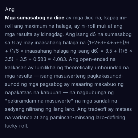
Ang
Mga sumasabog na dice
ay mga dice na, kapag ini-
roll ang maximum na halaga, ay ni-roll muli at ang
mga resulta ay idinagdag. Ang isang d6 na sumasabog
sa 6 ay may inaasahang halaga na (1+2+3+4+5+6)/6
+ (1/6 × inaasahang halaga ng isang d6) = 3.5 + (1/6 ×
3.5) = 3.5 + 0.583 = 4.083. Ang open-ended na
kalikasan ay lumilikha ng theoretically unbounded na
mga resulta — isang masuwerteng pagkakasunod-
sunod ng mga pagsabog ay maaaring makabuo ng
napakataas na kabuuan — na nagbubunga ng
"pakiramdam na masuwerte" na mga sandali na
sadyang nilinang ng ilang laro. Ang tradeoff ay mataas
na variance at ang paminsan-minsang laro-defining
lucky roll.