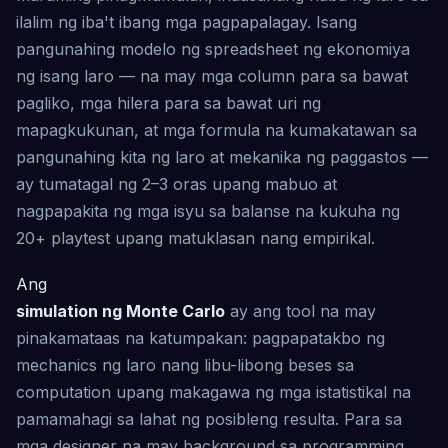
ilalim ng iba't ibang mga pagpapalagay. Isang
pangunahing modelo ng spreadsheet ng ekonomiya
ng isang laro — na may mga column para sa bawat
pagliko, mga hilera para sa bawat uri ng
mapagkukunan, at mga formula na kumakatawan sa
pangunahing kita ng laro at mekanika ng paggastos —
ay tumatagal ng 2–3 oras upang mabuo at
nagpapakita ng mga isyu sa balanse na kukuha ng
20+ playtest upang matuklasan nang empirikal.
Ang
simulation ng Monte Carlo
ay ang tool na may
pinakamataas na katumpakan: pagpapatakbo ng
mechanics ng laro nang libu-libong beses sa
computation upang makagawa ng mga istatistikal na
pamamahagi sa lahat ng posibleng resulta. Para sa
mga designer na may background sa programming,