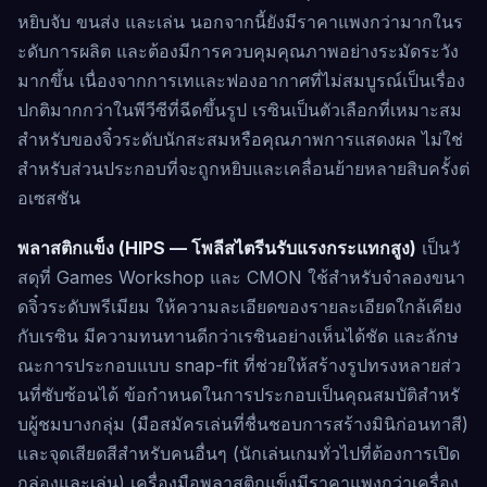
หยิบจับ ขนส่ง และเล่น นอกจากนี้ยังมีราคาแพงกว่ามากในร
ะดับการผลิต และต้องมีการควบคุมคุณภาพอย่างระมัดระวัง
มากขึ้น เนื่องจากการเทและฟองอากาศที่ไม่สมบูรณ์เป็นเรื่อง
ปกติมากกว่าในพีวีซีที่ฉีดขึ้นรูป เรซินเป็นตัวเลือกที่เหมาะสม
สำหรับของจิ๋วระดับนักสะสมหรือคุณภาพการแสดงผล ไม่ใช่
สำหรับส่วนประกอบที่จะถูกหยิบและเคลื่อนย้ายหลายสิบครั้งต่
อเซสชัน
พลาสติกแข็ง (HIPS — โพลีสไตรีนรับแรงกระแทกสูง)
เป็นวั
สดุที่ Games Workshop และ CMON ใช้สำหรับจำลองขนา
ดจิ๋วระดับพรีเมียม ให้ความละเอียดของรายละเอียดใกล้เคียง
กับเรซิน มีความทนทานดีกว่าเรซินอย่างเห็นได้ชัด และลักษ
ณะการประกอบแบบ snap-fit ​​ที่ช่วยให้สร้างรูปทรงหลายส่ว
นที่ซับซ้อนได้ ข้อกำหนดในการประกอบเป็นคุณสมบัติสำหรั
บผู้ชมบางกลุ่ม (มือสมัครเล่นที่ชื่นชอบการสร้างมินิก่อนทาสี)
และจุดเสียดสีสำหรับคนอื่นๆ (นักเล่นเกมทั่วไปที่ต้องการเปิด
กล่องและเล่น) เครื่องมือพลาสติกแข็งมีราคาแพงกว่าเครื่อง