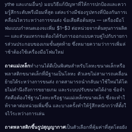
ythe และเกมอื่นๆ) มอบวิธีแก้ปัญหาที่ให้การปกป้องและควา
มรู้สึกระดับพรีเมียมที่สุด แต่ละร่างมีช่องรูปทรงที่ป้องกันการเ
คลื่อนไหวระหว่างการขนส่ง ข้อเสียคือต้นทุน — เครื่องมือโ
ฟมแบบกำหนดเองจะเพิ่ม $1–$3 ต่อหน่วยจากต้นทุนการผลิต
— และส่วนแทรกจะต้องได้รับการออกแบบควบคู่ไปกับรายกา
รส่วนประกอบของเกมขั้นสุดท้าย ซึ่งหมายความว่าการเพิ่มล่
าช้าต้องใช้เครื่องมือโฟมใหม่
ถาดแม่เหล็ก
ทำงานได้ดีเป็นพิเศษสำหรับโลหะขนาดเล็กหรือ
พลาสติกขนาดเล็กที่มีฐานเป็นโลหะ ตัวเลขไม่สามารถเคลื่อน
ย้ายได้ระหว่างการขนส่ง ถาดสามารถนำกลับมาใช้ใหม่ได้โด
ยไม่คำนึงถึงการขยายเกม และระบบปรับขนาดได้ง่าย ข้อจำ
กัดคือต้องใช้ฐานโลหะหรือฐานแม่เหล็กขนาดเล็ก ซึ่งจะทำใ
ห้ราคาต่อหน่วยเพิ่มขึ้น และบางครั้งทำให้รู้สึกหนักกว่าที่ตั้งใ
จไว้ระหว่างการเล่น
ถาดพลาสติกขึ้นรูปสุญญากาศ
เป็นตัวเลือกที่คุ้มค่าที่สุดโดยยัง