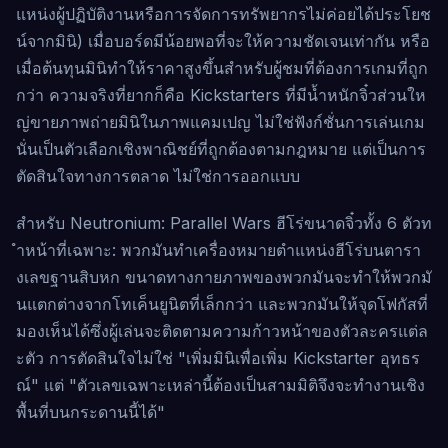
แหน่งผู้ปฏิบัติงานหรือการจัดการทรัพยากรไม่ค่อยได้ประโยช
น์จากมินิ) เมื่อบอร์ดมีน้อยพอที่จะให้ความชัดเจนเท่ากัน หรือ
เมื่อต้นทุนมินิทำให้ราคาสูงขึ้นสำหรับผู้ชมที่ต้องการเกมที่ถูก
กว่า ความจริงที่ยากก็คือ Kickstarters ที่มีน้ำหนักจิ๋วส่วนให
ญ่ขายภาพถ่ายมินิในภาพแคมเปญ ไม่ใช่ฟังก์ชั่นการเล่นเกม
นั่นเป็นตัวเลือกเชิงพาณิชย์ที่ถูกต้องตามกฎหมาย แต่เป็นการ
ตัดสินใจทางการตลาด ไม่ใช่การออกแบบ
สำหรับ Neutronium: Parallel Wars ฮีโร่ขนาดจิ๋วทั้ง 6 ตัวท
ำหน้าที่เฉพาะ: พวกมันทำเครื่องหมายตำแหน่งฮีโร่บนตารา
งเลขฐานสิบหก ขนาดทางกายภาพของพวกมันจะทำให้พวกมั
นแตกต่างจากโทเค็นยูนิตที่เล็กกว่า และพวกมันให้จุดโฟกัสที่
มองเห็นได้ซึ่งผู้เล่นจะติดตามความก้าวหน้าของตัวละครแต่ล
ะตัว การตัดสินใจไม่ใช่ "เพิ่มมินิเพื่อเพิ่ม Kickstarter อุทธร
ณ์" แต่ "ตัวเลขเฉพาะเหล่านี้ต้องเป็นสามมิติจึงจะทำงานเชิง
พื้นที่บนกระดานนี้ได้"