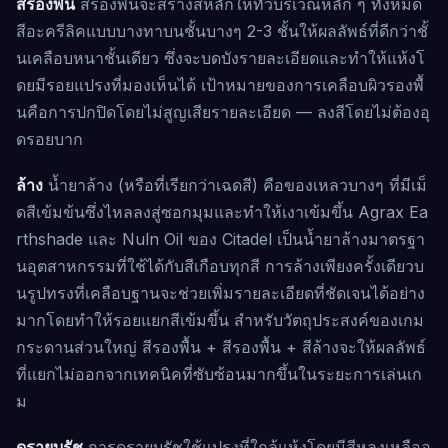
สีรองพื้น
สีรองพื้นจะสร้างสีหลักให้ทั่วบริเวณหลัก ๆ ทั้งหมด
สีอะครีลิคแบบบางทาบนชั้นบางๆ 2-3 ชั้นให้ผลลัพธ์ที่ดีกว่าชั้
นเคลือบหนาชั้นเดียว ซึ่งจะบดบังรายละเอียดและทำให้แห้งโ
ดยมีรอยแปรงที่มองเห็นได้ เป้าหมายของการเคลือบผิวรองพื้
นคือการปกปิดโดยไม่สูญเสียรายละเอียด — ลงสีโดยไม่ต้องอุ
ดรอยบาก
ล้าง
น้ำยาล้าง (หรือที่เรียกว่าเฉดสี) คือของเหลวบางๆ ที่มีเม็
ดสีเข้มข้นซึ่งไหลลงสู่ซอกมุมและทำให้เงาเข้มขึ้น Agrax Ea
rthshade และ Nuln Oil ของ Citadel เป็นน้ำยาล้างมาตรฐา
นอุตสาหกรรมที่ใช้ได้กับสีเกือบทุกสี การล้างเพียงครั้งเดียวบ
นรูปทรงที่เคลือบฐานจะช่วยเพิ่มรายละเอียดที่ชัดเจนได้อย่าง
มากโดยทำให้รอยแยกสีเข้มขึ้น สำหรับวัตถุประสงค์ของเกม
กระดานส่วนใหญ่ สีรองพื้น + สีรองพื้น + สีล้างจะให้ผลลัพธ์
ที่แยกไม่ออกจากเทคนิคที่ซับซ้อนมากขึ้นในระยะการเล่นเก
ม
ดรายบรัช
การดรายบรัชใช้แปรงที่ใกล้แห้งโดยมีสีหลงเหลืออ