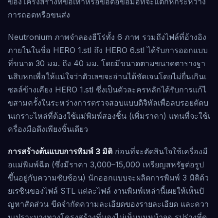
ของโครงสร้างที่ข้อเท้าหรือข้อต่อข้อมือที่จะแตกหักระหว่าง
การถอดหรือขนส่ง
Neutronium ภาพจำลองฮีโร่ทั้ง 6 ภาพ รวมถึงไฟล์ที่อ้างอิง
ภายในในชื่อ HERO 1.stl ถึง HERO 6.stl ได้รับการออกแบบ
ที่ขนาด 30 มม. ถึง 40 มม. โดยมีขนาดตามขนาดตารางฐา
นสิบหกเพื่อให้แน่ใจว่าตัวเลขจะอ่านได้ชัดเจนโดยไม่ยื่นเกินเ
ซลล์ข้างเคียง HERO 1.stl ซึ่งเป็นตัวละครหลักได้รับการแก้ไ
ขสามครั้งในระหว่างการตรวจสอบแบบดิจิทัลเพื่อลบรอยตัดบ
นเกราะไหล่ที่ต้องใช้แม่พิมพ์สองชิ้น (เพิ่มราคา) แทนที่จะใช้เ
ครื่องมือดึงเพียงชิ้นเดียว
การสร้างต้นแบบการพิมพ์ 3 มิติ
ก่อนที่จะตัดสินใจใช้เครื่องมื
อแม่พิมพ์ฉีด (ซึ่งมีราคา 3,000–15,000 เหรียญสหรัฐต่อรูป
ขึ้นอยู่กับความซับซ้อน) นักออกแบบจะผลิตการพิมพ์ 3 มิติด้ว
ยเรซินของไฟล์ STL แต่ละไฟล์ งานพิมพ์เหล่านี้เผยให้เห็นปั
ญหาสัดส่วน ขีดจำกัดความละเอียดของรายละเอียด และควา
มเปราะบางทางโครงสร้างที่มองไม่เห็นบนหน้าจอ รูปร่างที่ดู