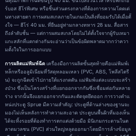
นคุณภาพการฉีดขึ้นรูป 40 มม. ขึ้นไปสงวนไว้สำหรับฟิกเกอ
ร์บอส ฮีโร่พิเศษ หรือชิ้นส่วนตรงกลางที่ต้องการความโดดเด่
นทางสายตา การผสมสเกลภายในเกมเป็นสิ่งที่ยอมรับได้เมื่อตั้
งใจ — ฮีโร่ 40 มม. ที่ยืนอยู่ท่ามกลางทหาร 28 มม. สื่อสาร
ถึงลำดับชั้น — แต่การผสมสเกลโดยไม่ได้ตั้งใจจากผู้รับเหมา
แกะสลักที่แตกต่างกันจะอ่านว่าเป็นข้อผิดพลาดมากกว่าควา
มตั้งใจในการออกแบบ
การผลิตแม่พิมพ์ฉีด
เครื่องมือการผลิตขั้นสุดท้ายคือแม่พิมพ์เ
หล็กหรืออลูมิเนียมที่วัสดุหลอมเหลว (PVC, ABS, โพลีสไตรี
น) จะถูกฉีดเข้าไปภายใต้แรงกดดัน แม่พิมพ์แต่ละแบบจะสร้า
งป่วง ซึ่งเป็นโครงสร้างที่แยกออกจากกันซึ่งเชื่อมต่อกันหลาย
ร่าง จากนั้นจึงแยกออกจากกันและตัดจุดยึดออก การวางตำแ
หน่งประตู Sprue มีความสำคัญ: ประตูที่ด้านล่างของฐานจะ
มองไม่เห็นหลังการทำความสะอาด ประตูบนพื้นผิวที่มองเห็น
ได้จะทิ้งรอยที่ต้องทำการตกแต่งด้วยมือ มินิเกมกระดานในต
ลาดมวลชน (PVC) ส่วนใหญ่หลุดออกมาโดยมีการล้างข้อมูล