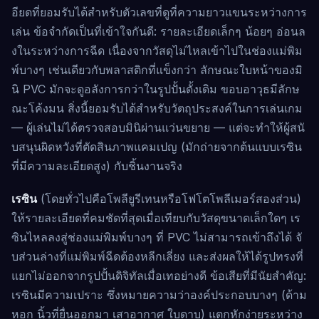
อียดที่ยอมรับได้สำหรับตัวเลขที่ดูที่ความยาวแขนระหว่างการ
เล่น ข้อจำกัดเป็นที่เข้าใจกันดี: รายละเอียดเล็กๆ น้อยๆ อ่อนล
งในระหว่างการฉีด เนื่องจากวัสดุไม่ไหลเข้าไปในช่องแม่พิม
พ์บางๆ เช่นเดียวกับพลาสติกที่แข็งกว่า ลักษณะใบหน้าของมิ
นิ PVC มักจะดูอลังการกว่าในรูปปั้นดั้งเดิม ขอบอาวุธมีลักษ
ณะโค้งมน สิ่งนี้ยอมรับได้สำหรับวัตถุประสงค์ในการเล่นเกม
— ผู้เล่นไม่ได้ตรวจสอบมินิผ่านแว่นขยาย — แต่จะทำให้ผู้สนั
บสนุนผิดหวังที่ตัดสินภาพแคมเปญ (มักถ่ายจากต้นแบบเรซิน
ที่มีความละเอียดสูง) กับชิ้นงานจริง
เรซิน
(โดยทั่วไปคือโพลียูรีเทนหรือโฟโตโพลีเมอร์สองส่วน)
ให้รายละเอียดที่คมชัดที่สุดเมื่อเทียบกับวัสดุขนาดเล็กใดๆ เร
ซินไหลลงสู่ช่องแม่พิมพ์บางๆ ที่ PVC ไม่สามารถเข้าถึงได้ จั
บส่วนล่างที่แม่พิมพ์ฉีดต้องหลีกเลี่ยง และส่งผลให้ได้รูปทรงที่
แยกไม่ออกจากรูปปั้นดิจิทัลเมื่อเทอย่างดี ข้อเสียที่มีนัยสำคัญ:
เรซินมีความเปราะ ซึ่งหมายความว่าองค์ประกอบบางๆ (ด้าม
หอก นิ้วที่ยื่นออกมา เสาอากาศ ใบดาบ) แตกหักง่ายระหว่าง