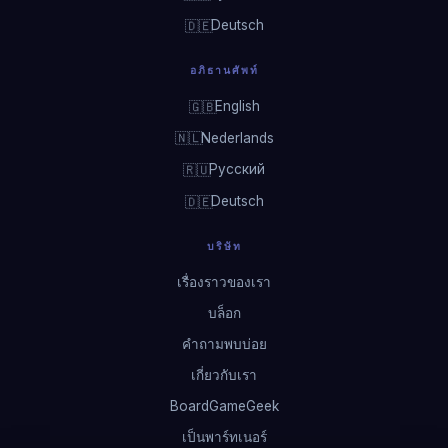
Deutsch
🇩🇪
อภิธานศัพท์
English
🇬🇧
Nederlands
🇳🇱
Русский
🇷🇺
Deutsch
🇩🇪
บริษัท
เรื่องราวของเรา
บล็อก
คำถามพบบ่อย
เกี่ยวกับเรา
BoardGameGeek
เป็นพาร์ทเนอร์