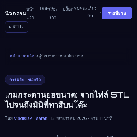
เกม
ชุมชน
เกี่ยว
หน้า
เรื่อง
บล็อก
นิวตรอน
รายชื่อรอ
กับ
แรก
ราว
🌐
TH
หน้าแรก
›
บล็อก
›
คู่มือเกมกระดานย่อขนาด
การผลิต · ของจิ๋ว
เกมกระดานย่อขนาด: จากไฟล์ STL
ไปจนถึงมินิที่ทาสีบนโต๊ะ
โดย
Vladislav Tsaran
· 13 พฤษภาคม 2026 · อ่าน 11 นาที