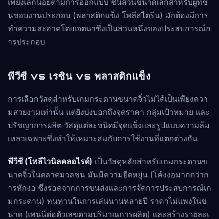
เพียงเล็กน้อยตามการออกแบบ ชิ้นส่วนขนาดเล็กสำหรับผู้ที่ชื่
นชอบงานประกอบ (พลาสติกแข็ง โพลีสไตรีน) มักต้องมีการ
ทำความสะอาดโดยเจตนาซึ่งเป็นส่วนหนึ่งของประสบการณ์ก
ารประกอบ
พีวีซี vs เรซิน vs พลาสติกแข็ง
การเลือกวัสดุสำหรับเกมกระดานขนาดจิ๋วไม่ได้เป็นเพียงควา
มสวยงามเท่านั้น แต่ยังบ่งบอกถึงจุดราคา กลุ่มเป้าหมาย และ
ปรัชญาการผลิต วัสดุแต่ละชนิดมีจุดแข็งและรูปแบบความล้ม
เหลวเฉพาะซึ่งทำให้เหมาะสมกับการใช้งานที่แตกต่างกัน
พีวีซี (โพลีไวนิลคลอไรด์)
เป็นวัสดุหลักสำหรับเกมกระดานข
นาดจิ๋วในตลาดมวลชน มันมีความยืดหยุ่น (โค้งงอมากกว่าก
ารหักงอ ซึ่งรอดจากการขนส่งและการจัดการประสบการณ์เก
มกระดาน) ทนทานในการเล่นนานหลายปี ราคาไม่แพงในข
นาด (เพนนีต่อตัวเลขตามปริมาณการผลิต) และสร้างรายละเ