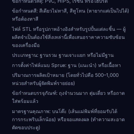
ข้อกำหนดวัสดุ: PVC, HIPS, เรซิน หรือไฮบริด
ข้อกำหนดสี: สีเดียวไม่ทาสี, สีทูโทน (หายากแต่เป็นไปได้)
หรือต้องทาสี
ไฟล์ STL หรือรูปภาพอ้างอิงสำหรับรูปปั้นแต่ละชิ้น — ผู้
ผลิตจำเป็นต้องใช้สิ่งเหล่านี้เพื่อเสนอราคาความซับซ้อน
ของเครื่องมือ
ประเภทฐาน: ฐานรวม ฐานเจาะแยก หรือไม่มีฐาน
การตั้งค่าไฟล์แนบ Sprue: ฐาน (แนะนำ) หรือเนื้อหา
ปริมาณการผลิตเป้าหมาย (โดยทั่วไปคือ 500–1,000
หน่วยสำหรับผู้จัดพิมพ์รายย่อย)
ข้อกำหนดบรรจุภัณฑ์: ถุงจำนวนมาก ตุ่มเดี่ยว หรือถาด
ใส่พร้อมแล้ว
มาตรฐานคุณภาพ: บนโต๊ะ (เส้นแม่พิมพ์ที่ยอมรับได้
การกระพริบเล็กน้อย) หรือจอแสดงผล (ทำความสะอาด
ตัดขอบประตู)