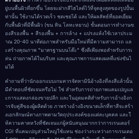
ยู่บนพื้นผิวที่ยกขึ้น โดยจะฝากสีไฮไลต์ไว้ที่จุดสูงสุดของรูปปั้นเ
ท่านั้น ใช้งานได้รวดเร็ว ชดเชยได้ และให้ผลลัพธ์ที่ยอดเยี่ยม
กับพื้นผิวที่มีพื้นผิว (ขน หิน โลหะหยาบ) ขั้นตอนการทำงานข
องสีรองพื้น + สีรองพื้น + การล้าง + แปรงแห้งใช้เวลาประม
าณ 20-40 นาทีต่อภาพสำหรับมือใหม่ที่มีความสามารถ แล
ะสร้างคุณภาพ "มาตรฐานบนโต๊ะ" ซึ่งดีเพียงพอสำหรับการเ
ล่น ถ่ายภาพได้ในบริบท และคุณภาพการแสดงผลที่แข่งขันไ
ม่ได้
คำถามที่ว่านักออกแบบเกมควรจัดหามินิอ้างอิงที่ลงสีแล้วนั้น
มีคำตอบที่ชัดเจนหรือไม่ ใช่ สำหรับการถ่ายภาพแคมเปญแล
ะการแสดงกล่องขายปลีก และในอุดมคติสำหรับการอ้างอิงก
ารจับคู่สีของผู้ผลิตด้วย ภาพร่างอ้างอิงขนาดเล็กที่ทาสีจะสร้า
งเอกลักษณ์ทางภาพตามวัตถุประสงค์ของแต่ละบุคคล และใ
ห้ความคาดหวังที่ชัดเจนแก่ผู้สนับสนุนมากกว่าการเรนเดอร์
CGI ที่แคมเปญส่วนใหญ่ใช้แทน ช่องว่างระหว่างการเรนเดอ