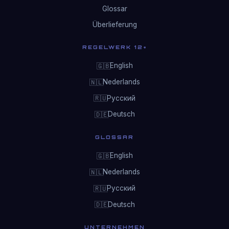
Glossar
Überlieferung
REGELWERK 12+
English
🇬🇧
Nederlands
🇳🇱
Русский
🇷🇺
Deutsch
🇩🇪
GLOSSAR
English
🇬🇧
Nederlands
🇳🇱
Русский
🇷🇺
Deutsch
🇩🇪
UNTERNEHMEN