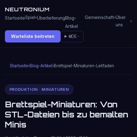
NEUTRONIUM
Spiel
Gemeinschaft
Über
Startseite
Überlieferung
Blog-
uns
Artikel
Warteliste beitreten
🌐
DE
Startseite
›
Blog-Artikel
›
Brettspiel-Miniaturen-Leitfaden
PRODUKTION · MINIATUREN
Brettspiel-Miniaturen: Von
STL-Dateien bis zu bemalten
Minis