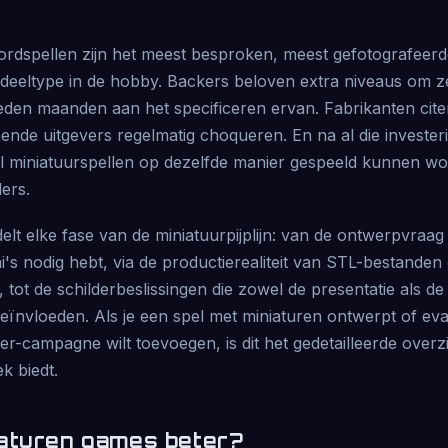
ordspellen zijn het meest besproken, meest gefotografeer
eeltype in de hobby. Backers beloven extra niveaus om ze 
den maanden aan het specificeren ervan. Fabrikanten cite
nende uitgevers regelmatig choqueren. En na al die investe
l miniatuurspellen op dezelfde manier gespeeld kunnen w
ers.
lt elke fase van de miniatuurpijplijn: van de ontwerpvraag 
i's nodig hebt, via de productierealiteit van STL-bestanden
n, tot de schilderbeslissingen die zowel de presentatie als 
ïnvloeden. Als je een spel met miniaturen ontwerpt of eval
er-campagne wilt toevoegen, is dit het gedetailleerde over
k biedt.
aturen games beter?