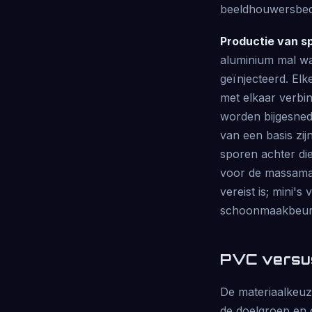
beeldhouwersbedri
Productie van sp
aluminium mal wa
geïnjecteerd. El
met elkaar verbin
worden bijgesned
van een basis zi
sporen achter di
voor de massamar
vereist is; mini's
schoonmaakbeurt
PVC versus
De materiaalkeuze
de doelgroep en d