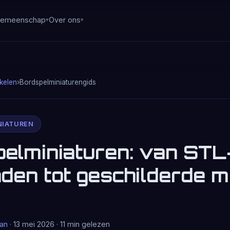
emeenschap
Over ons
ikelen
›
Bordspelminiaturengids
NIATUREN
elminiaturen: van STL
den tot geschilderde mi
ran
· 13 mei 2026 · 11 min gelezen