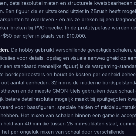
n, detailresolutielimieten en structurele kwetsbaarheden 
. Een figuur die er uitstekend uitziet in ZBrush heeft mogeli
arsprinten te overleven - en als ze breken bij een laaghoo
zeker breken bij PVC-injectie. In de prototypefase worden 
-$50 per cijfer in plaats van $10.000.
den.
De hobby gebruikt verschillende gevestigde schalen, 
licaties voor details, opslag en visuele aanwezigheid op e
r een standaard menselijke figuur) is de wargaming-standa
e bordspelroosters en houdt de kosten per eenheid behe
root aantal eenheden. 32 mm is de moderne bordspelstand
thaven en de meeste CMON-titels gebruiken deze schaal 
ijk betere detailresolutie mogelijk maakt bij spuitgegoten kw
veerd voor baasfiguren, speciale helden of middelpuntstuk
 hebben. Het mixen van schalen binnen een game is accept
 een held van 40 mm die tussen 28 mm-soldaten staat, comm
r het per ongeluk mixen van schaal door verschillende