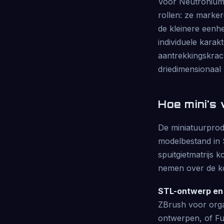
Voor Neutronium:
rollen: ze marker
de kleinere eenh
individuele karak
aantrekkingskrac
driedimensionaal 
Hoe mini's
De miniatuurproduc
modelbestand in S
spuitgietmatrijs 
nemen over de kos
STL-ontwerp en 
ZBrush voor org
ontwerpen, of F