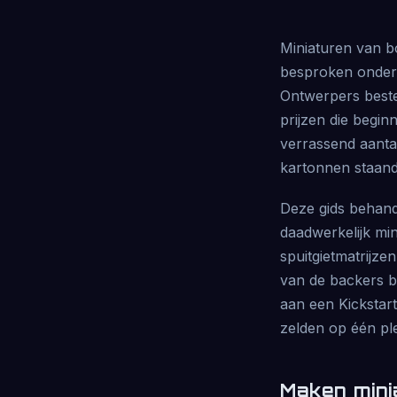
Miniaturen van b
besproken onderd
Ontwerpers beste
prijzen die begin
verrassend aanta
kartonnen staand
Deze gids behande
daadwerkelijk min
spuitgietmatrijze
van de backers be
aan een Kickstart
zelden op één ple
Maken mini