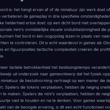
oord is: het hangt ervan af of de miniatuur zijn werk doet
en verbeteren de gameplay in drie specifieke omstandigheden
jke helderheid ertoe doet: op een dicht bord met overlapp
ionale mini's onmiddellijke visuele ondubbelzinnigheid die p
kunnen het bord in één oogopslag lezen in plaats van naar
hten te controleren. Dit is echt waardevol in games als G
s en figuurposities tactische complexiteit creëren die profi
ie.
er tactiele betrokkenheid het beslissingstempo verandert.
ewijs uit onderzoek naar gameontwerp dat het fysiek op
miniatuur de besluitvorming vertraagt ​​op een manier die d
t. Spelers die tokens verplaatsen, hebben de neiging snell
n te maken. Spelers die mini's verplaatsen, hebben de neig
guurtje vast te houden en na te denken. Voor games waarbi
akt van de beoogde ervaring, is dit een echt functioneel vo