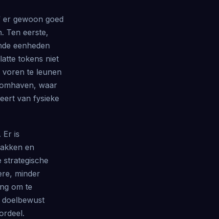
 of er gewoon goed
. Ten eerste,
ende eenheden
latte tokens niet
 voren te leunen
loomhaven, waar
teert van fysieke
 Er is
pakken en
e strategische
ere, minder
ing om te
j doelbewust
ordeel.