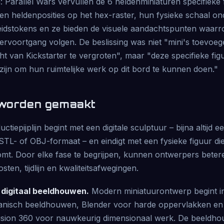
 Parallel Wars vervullen de 6 heldenminiaturen specifieke 
en heldenposities op het hex-raster, hun fysieke schaal on
eidstokens en ze bieden de visuele aandachtspunten waarr
tervoortgang volgen. De beslissing was niet "mini's toevoe
ht van Kickstarter te vergroten", maar "deze specifieke fi
zijn om hun ruimtelijke werk op dit bord te kunnen doen."
 worden gemaakt
tiepijplijn begint met een digitale sculptuur – bijna altijd e
TL- of OBJ-formaat – en eindigt met een fysieke figuur die
komt. Door elke fase te begrijpen, kunnen ontwerpers beter
ten, tijdlijn en kwaliteitsafwegingen.
digitaal beeldhouwen.
Modern miniatuurontwerp begint i
anisch beeldhouwen, Blender voor harde oppervlakken e
usion 360 voor nauwkeurig dimensionaal werk. De beeldho