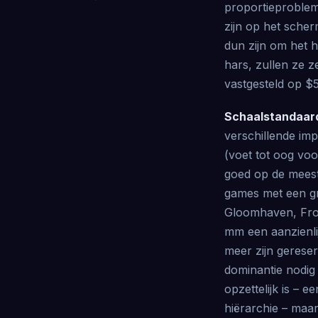
proportieprobleme
zijn op het scherm
dun zijn om het h
hars, zullen ze 
vastgesteld op $5
Schaalstandaar
verschillende imp
(voet tot oog voo
goed op de meest
games met een g
Gloomhaven, Fros
mm een ​​aanzienl
meer zijn gereser
dominantie nodig
opzettelijk is –
hiërarchie – maa