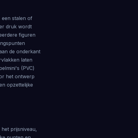
 een stalen of
er druk wordt
eerdere figuren
gingspunten
 aan de onderkant
rvlakken laten
elmini's (PVC)
or het ontwerp
en opzettelijke
het prijsniveau,
erke punten en