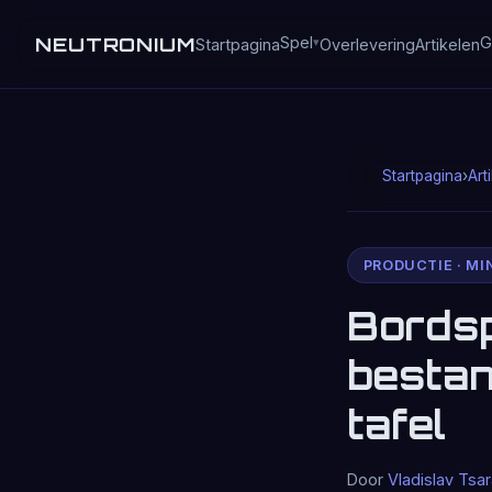
NEUTRONIUM
Spel
G
Startpagina
Overlevering
Artikelen
Startpagina
›
Art
PRODUCTIE · MI
Bordsp
bestan
tafel
Door
Vladislav Tsa