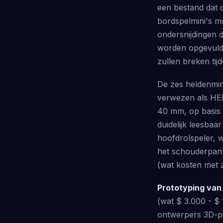
een bestand dat d
bordspelmini's m
ondersnijdingen 
worden opgevuld b
zullen breken tij
De zes heldenmin
verwezen als HER
40 mm, op basis 
duidelijk leesbaa
hoofdrolspeler, w
het schouderpant
(wat kosten met 
Prototyping van 
(wat $ 3.000 - $ 
ontwerpers 3D-pr