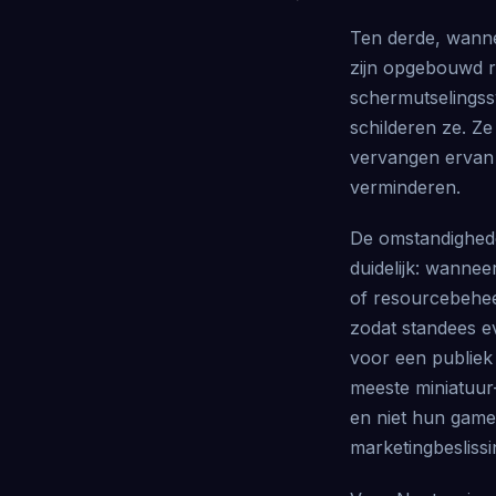
Ten derde, wannee
zijn opgebouwd ro
schermutselingss
schilderen ze. Ze
vervangen ervan 
verminderen.
De omstandighed
duidelijk: wannee
of resourcebehee
zodat standees ev
voor een publiek
meeste miniatuur
en niet hun gamep
marketingbesliss