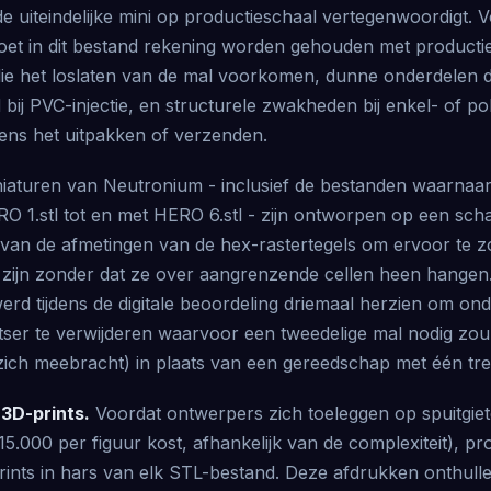
e uiteindelijke mini op productieschaal vertegenwoordigt. 
oet in dit bestand rekening worden gehouden met producti
die het loslaten van de mal voorkomen, dunne onderdelen di
ij PVC-injectie, en structurele zwakheden bij enkel- of po
dens het uitpakken of verzenden.
iaturen van Neutronium - inclusief de bestanden waarnaar
O 1.stl tot en met HERO 6.stl - zijn ontworpen op een sch
van de afmetingen van de hex-rastertegels om ervoor te z
r zijn zonder dat ze over aangrenzende cellen heen hangen.
erd tijdens de digitale beoordeling driemaal herzien om on
ser te verwijderen waarvoor een tweedelige mal nodig zou
zich meebracht) in plaats van een gereedschap met één tre
3D-prints.
Voordat ontwerpers zich toeleggen op spuitgie
15.000 per figuur kost, afhankelijk van de complexiteit), p
ints in hars van elk STL-bestand. Deze afdrukken onthull