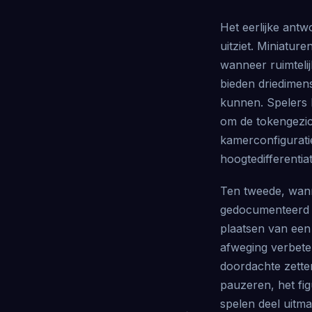
Het eerlijke antw
uitziet. Miniatur
wanneer ruimteli
bieden driedimens
kunnen. Spelers 
om de tokengezic
kamerconfiguratie
hoogtedifferentiat
Ten tweede, wanne
gedocumenteerd b
plaatsen van een 
afweging verbeter
doordachte zette
pauzeren, het fi
spelen deel uitma