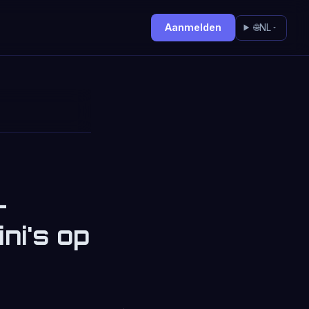
Aanmelden
🌐
NL
-
ni's op