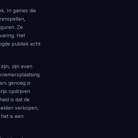
ek. In games die
renspellen,
iguren. Ze
varing. Het
ogde publiek echt
zijn, zijn even
rknemersplaatsing
ars genoeg is
ijs opdrijven
eid is dat de
eelden verkopen,
het is een