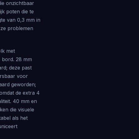
die onzichtbaar
jk poten die te
gte van 0,3 mm in
deze problemen
elk met
en bord. 28 mm
ard; deze past
ersbaar voor
aard geworden;
omdat de extra 4
aliteit. 40 mm en
ken die visuele
abel als het
uniceert