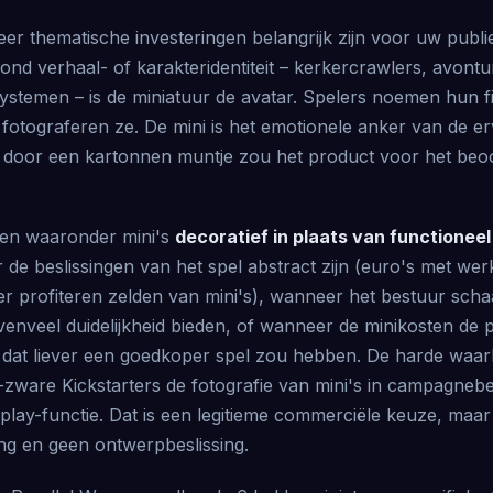
r thematische investeringen belangrijk zijn voor uw publi
nd verhaal- of karakteridentiteit – kerkercrawlers, avontu
ystemen – is de miniatuur de avatar. Spelers noemen hun f
 fotograferen ze. De mini is het emotionele anker van de er
door een kartonnen muntje zou het product voor het beo
en waaronder mini's
decoratief in plaats van functioneel
r de beslissingen van het spel abstract zijn (euro's met we
r profiteren zelden van mini's), wanneer het bestuur scha
enveel duidelijkheid bieden, of wanneer de minikosten de pr
 dat liever een goedkoper spel zou hebben. De harde waarh
-zware Kickstarters de fotografie van mini's in campagneb
lay-functie. Dat is een legitieme commerciële keuze, maar 
ing en geen ontwerpbeslissing.