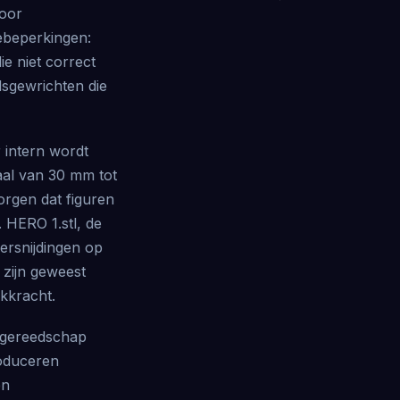
Voor
ebeperkingen:
e niet correct
lsgewrichten die
 intern wordt
aal van 30 mm tot
orgen dat figuren
 HERO 1.stl, de
dersnijdingen op
 zijn geweest
kkracht.
tgereedschap
roduceren
en