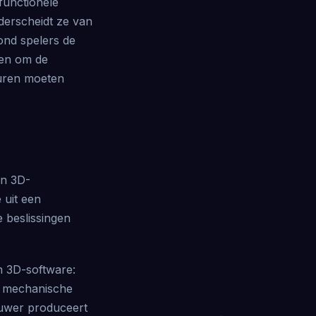
functionele
derscheidt ze van
ond spelers de
gen om de
guren moeten
en 3D-
 uit een
e beslissingen
n 3D-software:
n mechanische
uwer produceert