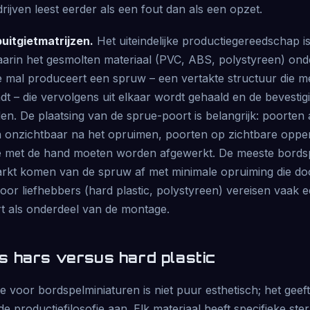
jven leest eerder als een fout dan als een opzet.
uitgietmatrijzen.
Het uiteindelijke productiegereedschap is
arin het gesmolten materiaal (PVC, ABS, polystyreen) ond
ke mal produceert een spruw – een vertakte structuur die m
dt – die vervolgens uit elkaar wordt gehaald en de bevesti
en. De plaatsing van de sprue-poort is belangrijk: poorten
jn onzichtbaar na het opruimen, poorten op zichtbare oppe
e met de hand moeten worden afgewerkt. De meeste bordsp
kt komen van de spruw af met minimale opruiming die do
 voor liefhebbers (hard plastic, polystyreen) vereisen vaak e
 als onderdeel van de montage.
 hars versus hard plastic
 voor bordspelminiaturen is niet puur esthetisch; het geeft 
e productiefilosofie aan. Elk materiaal heeft specifieke st