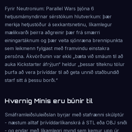
Fyrir Neutronium: Parallel Wars þjóna 6
hetjusmámyndirnar sérstökum hlutverkum: þær
merkja hetjustöður á sexkantsnetinu, líkamlegur
mælikvarði þeirra aðgreinir þær frá smærri
einingartáknum og þær veita sjónræna brennipunkta
sem leikmenn fylgjast með framvindu einstakra
persóna. Ákvörðunin var ekki „bæta við smáum til að
auka Kickstarter áfrýjun“ heldur „þessar tilteknu tölur
þurfa að vera þrívíddar til að geta unnið staðbundið
starf sitt á þessu borði.“
Hvernig Minis eru búnir til
Smáframleiðsluleiðslan byrjar með stafrænni skúlptúr
- næstum alltaf þrívíddarlíkanskrá á STL eða OBJ sniði
- og endar með líkamlegri mynd sem kemur upp úr