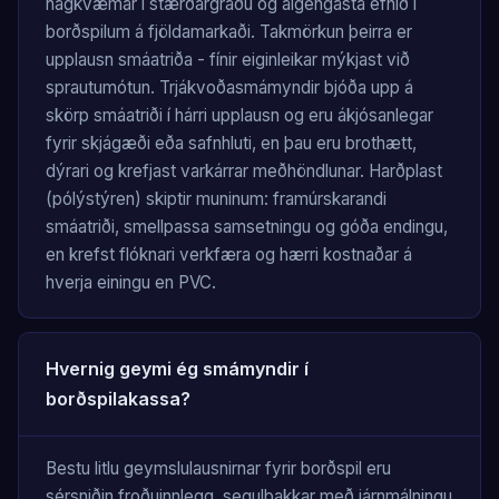
hagkvæmar í stærðargráðu og algengasta efnið í
borðspilum á fjöldamarkaði. Takmörkun þeirra er
upplausn smáatriða - fínir eiginleikar mýkjast við
sprautumótun. Trjákvoðasmámyndir bjóða upp á
skörp smáatriði í hárri upplausn og eru ákjósanlegar
fyrir skjágæði eða safnhluti, en þau eru brothætt,
dýrari og krefjast varkárrar meðhöndlunar. Harðplast
(pólýstýren) skiptir muninum: framúrskarandi
smáatriði, smellpassa samsetningu og góða endingu,
en krefst flóknari verkfæra og hærri kostnaðar á
hverja einingu en PVC.
Hvernig geymi ég smámyndir í
borðspilakassa?
Bestu litlu geymslulausnirnar fyrir borðspil eru
sérsniðin froðuinnlegg, segulbakkar með járnmálningu