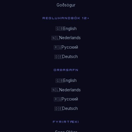
Goðsögur
REGLUHANDBÓK 12+
English
🇬🇧
Nederlands
🇳🇱
Русский
🇷🇺
Deutsch
🇩🇪
ORÐASAFN
English
🇬🇧
Nederlands
🇳🇱
Русский
🇷🇺
Deutsch
🇩🇪
FYRIRTÆKI