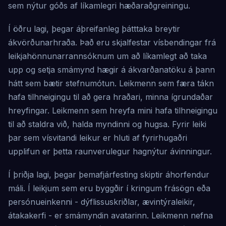
sem nýtur góðs af líkamlegri hæðaraðgreiningu.
Í öðru lagi, þegar áþreifanleg þátttaka breytir
ákvörðunarhraða. Það eru skjalfestar vísbendingar frá
leikjahönnunarrannsóknum um að líkamlegt að taka
upp og setja smámynd hægir á ákvarðanatöku á þann
hátt sem bætir stefnumótun. Leikmenn sem færa tákn
hafa tilhneigingu til að gera hraðari, minna ígrundaðar
hreyfingar. Leikmenn sem hreyfa mini hafa tilhneigingu
til að staldra við, halda myndinni og hugsa. Fyrir leiki
þar sem vísvitandi leikur er hluti af fyrirhugaðri
upplifun er þetta raunverulegur hagnýtur ávinningur.
Í þriðja lagi, þegar þemafjárfesting skiptir áhorfendur
máli. Í leikjum sem eru byggðir í kringum frásögn eða
persónueinkenni - dýflissuskriðlar, ævintýraleikir,
átakakerfi - er smámyndin avatarinn. Leikmenn nefna