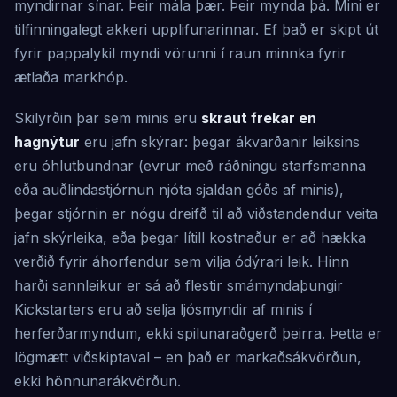
myndirnar sínar. Þeir mála þær. Þeir mynda þá. Mini er
tilfinningalegt akkeri upplifunarinnar. Ef það er skipt út
fyrir pappalykil myndi vörunni í raun minnka fyrir
ætlaða markhóp.
Skilyrðin þar sem minis eru
skraut frekar en
hagnýtur
eru jafn skýrar: þegar ákvarðanir leiksins
eru óhlutbundnar (evrur með ráðningu starfsmanna
eða auðlindastjórnun njóta sjaldan góðs af minis),
þegar stjórnin er nógu dreifð til að viðstandendur veita
jafn skýrleika, eða þegar lítill kostnaður er að hækka
verðið fyrir áhorfendur sem vilja ódýrari leik. Hinn
harði sannleikur er sá að flestir smámyndaþungir
Kickstarters eru að selja ljósmyndir af minis í
herferðarmyndum, ekki spilunaraðgerð þeirra. Þetta er
lögmætt viðskiptaval – en það er markaðsákvörðun,
ekki hönnunarákvörðun.