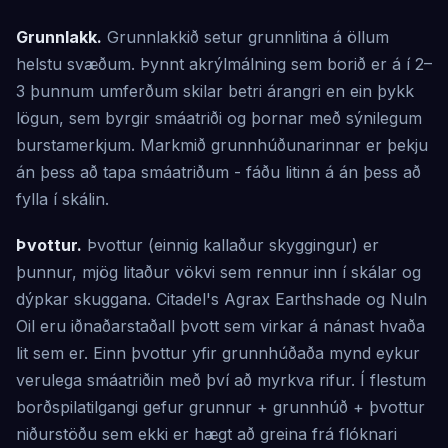
Grunnlakk.
Grunnlakkið setur grunnlitina á öllum
helstu svæðum. Þynnt akrýlmálning sem borið er á í 2–
3 þunnum umferðum skilar betri árangri en ein þykk
lögun, sem byrgir smáatriði og þornar með sýnilegum
burstamerkjum. Markmið grunnhúðunarinnar er þekju
án þess að tapa smáatriðum - fáðu litinn á án þess að
fylla í skálin.
Þvottur.
Þvottur (einnig kallaður skyggingur) er
þunnur, mjög litaður vökvi sem rennur inn í skálar og
dýpkar skuggana. Citadel's Agrax Earthshade og Nuln
Oil eru iðnaðarstaðall þvott sem virkar á nánast hvaða
lit sem er. Einn þvottur yfir grunnhúðaða mynd eykur
verulega smáatriðin með því að myrkva rifur. Í flestum
borðspilatilgangi gefur grunnur + grunnhúð + þvottur
niðurstöðu sem ekki er hægt að greina frá flóknari