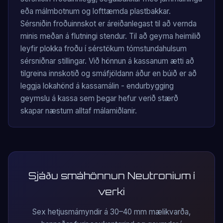
eða málmbotnum og lofttæmda plastbakkar.
Sérsniðin froðuinnskot er áreiðanlegast til að vernda
minis meðan á flutningi stendur. Til að geyma heimilið
leyfir plokka froðu í sérstökum tómstundahulsum
sérsniðnar stillingar. Við hönnun á kassanum ætti að
tilgreina innskotið og smáfjöldann áður en búið er að
leggja lokahönd á kassamálin - endurbygging
geymslu á kassa sem þegar hefur verið stærð
skapar næstum alltaf málamiðlanir.
Sjáðu smáhönnun Neutronium í
verki
Sex hetjusmámyndir á 30–40 mm mælikvarða,