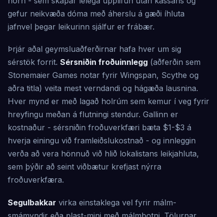
horn - sem skapar lélega upplifun utan kassans og
gefur neikvæða dóma með áherslu á gæði íhluta
jafnvel þegar leikurinn sjálfur er frábær.
Þrjár aðal geymsluaðferðirnar hafa hver um sig
sérstök forrit.
Sérsniðin froðuinnlegg
(aðferðin sem
Stonemaier Games notar fyrir Wingspan, Scythe og
aðra titla) veita mest verndandi og hágæða lausnina.
Hver mynd er með lagað holrúm sem kemur í veg fyrir
hreyfingu meðan á flutningi stendur. Gallinn er
kostnaður - sérsniðin froðuverkfæri bæta $1-$3 á
hverja einingu við framleiðslukostnað - og innleggin
verða að vera hönnuð við hlið lokalistans leikjahluta,
sem þýðir að seint viðbætur krefjast nýrra
froðuverkfæra.
Segulbakkar
virka einstaklega vel fyrir málm-
smámyndir eða plast-mini með málmbotni. Tölurnar