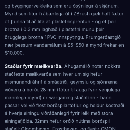
og byggingarveikleika sem eru ósýnilegir á skjánum.
Mynd sem lítur frábærlega út í ZBrush gæti haft fætur
of þunna til að lifa af plastefnisprentun - og ef þeir
brotna í 0,3 mm laghæð í plastefni munu þeir
örugglega brotna í PVC innspýtingu. Frumgerðastigið
nær þessum vandamálum á $5–$50 á mynd frekar en
$10.000.
Staðlar fyrir mælikvarða.
Áhugamálið notar nokkra
staðfesta mælikvarða sem hver um sig hefur
mismunandi áhrif á smáatriði, geymslu og sjónræna
viðveru á borði. 28 mm (fótur til auga fyrir venjulega
mannlega mynd) er wargaming staðallinn - hann
passar vel við flest borðspilartöflur og heldur kostnaði
á hverja einingu viðráðanlegri fyrir leiki með stóra
einingafjölda. 32mm hefur orðið nútíma borðspil
staðall; Gloomhaven, Frosthaven, og flestir CMON