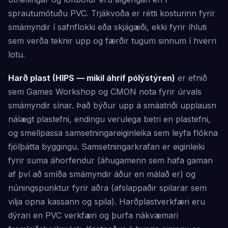
sprautumótuðu PVC. Trjákvoða er rétti kosturinn fyrir
smámyndir í safnflokki eða skjágæði, ekki fyrir íhluti
sem verða teknir upp og færðir tugum sinnum í hverri
lotu.
Harð plast (HIPS — mikil áhrif pólýstýren)
er efnið
sem Games Workshop og CMON nota fyrir úrvals
smámyndir sínar. Það býður upp á smáatriði upplausn
nálægt plastefni, endingu verulega betri en plastefni,
og smellpassa samsetningareiginleika sem leyfa flókna
fjölþátta byggingu. Samsetningarkrafan er eiginleiki
fyrir suma áhorfendur (áhugamenn sem hafa gaman
af því að smíða smámyndir áður en málað er) og
núningspunktur fyrir aðra (afslappaðir spilarar sem
vilja opna kassann og spila). Harðplastverkfæri eru
dýrari en PVC verkfæri og þurfa nákvæmari