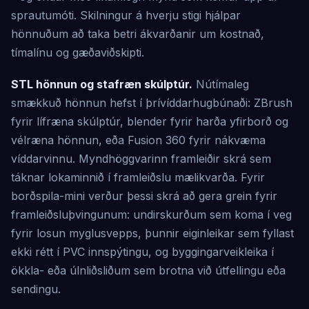
sprautumóti. Skilningur á hverju stigi hjálpar
hönnuðum að taka betri ákvarðanir um kostnað,
tímalínu og gæðaviðskipti.
STL hönnun og stafræn skúlptúr.
Nútímaleg
smækkuð hönnun hefst í þrívíddarhugbúnaði: ZBrush
fyrir lífræna skúlptúr, blender fyrir harða yfirborð og
vélræna hönnun, eða Fusion 360 fyrir nákvæma
víddarvinnu. Myndhöggvarinn framleiðir skrá sem
táknar lokaminnið í framleiðslu mælikvarða. Fyrir
borðspila-mini verður þessi skrá að gera grein fyrir
framleiðsluþvingunum: undirskurðum sem koma í veg
fyrir losun myglusvepps, þunnir eiginleikar sem fyllast
ekki rétt í PVC innspýtingu, og byggingarveikleika í
ökkla- eða úlnliðsliðum sem brotna við útfellingu eða
sendingu.