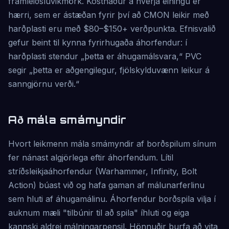
framleiðsluvikmörk. Kostnaður á hverja einingu er
hærri, sem er ástæðan fyrir því að CMON leikir með
harðplasti eru með $80–$150+ verðpunkta. Efnisvalið
gefur beint til kynna fyrirhugaða áhorfendur: í
harðplasti stendur „þetta er áhugamálsvara,“ PVC
segir „þetta er aðgengilegur, fjölskylduvænn leikur á
sanngjörnu verði.“
Að mála smámyndir
Hvort leikmenn mála smámyndir af borðspilum sínum
fer nánast algjörlega eftir áhorfendum. Lítil
stríðsleikjaáhorfendur (Warhammer, Infinity, Bolt
Action) búast við og hafa gaman af málunarferlinu
sem hluti af áhugamálinu. Áhorfendur borðspila vilja í
auknum mæli "tilbúnir til að spila" íhluti og eiga
kannski aldrei málningarpensil. Hönnuðir þurfa að vita