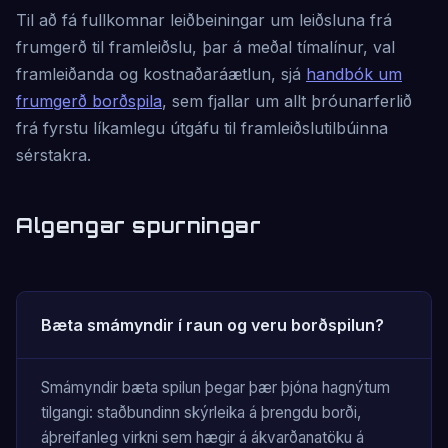
Til að fá fullkomnar leiðbeiningar um leiðsluna frá
frumgerð til framleiðslu, þar á meðal tímalínur, val
framleiðanda og kostnaðaráætlun, sjá
handbók um
frumgerð borðspila
, sem fjallar um allt þróunarferlið
frá fyrstu líkamlegu útgáfu til framleiðslutilbúinna
sérstakra.
Algengar spurningar
Bæta smámyndir í raun og veru borðspilun?
Smámyndir bæta spilun þegar þær þjóna hagnýtum
tilgangi: staðbundinn skýrleika á þrengdu borði,
áþreifanleg virkni sem hægir á ákvarðanatöku á