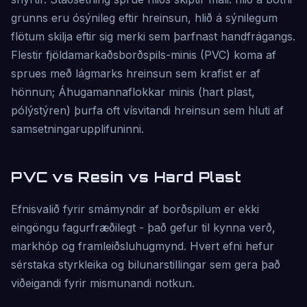
grunns eru ósýnileg eftir hreinsun, hlið á sýnilegum
flötum skilja eftir sig merki sem þarfnast handfrágangs.
Flestir fjöldamarkaðsborðspils-minis (PVC) koma af
sprues með lágmarks hreinsun sem krafist er af
hönnun; Áhugamannaflokkar minis (hart plast,
pólýstýren) þurfa oft vísvitandi hreinsun sem hluti af
samsetningarupplifuninni.
PVC vs Resin vs Hard Plast
Efnisvalið fyrir smámyndir af borðspilum er ekki
eingöngu fagurfræðilegt - það gefur til kynna verð,
markhóp og framleiðsluhugmynd. Hvert efni hefur
sérstaka styrkleika og bilunarstillingar sem gera það
viðeigandi fyrir mismunandi notkun.