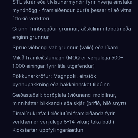
STL skrár eða tilvísunarmyndir fyrir hverja einstaka
myndhögg - framleiðendur þurfa þessar til að vitna
í flókið verkfæri
Grunn: Innbyggður grunnur, aðskilinn rifabotn eða
enginn grunnur
Sprue viðhengi val: grunnur (valið) eða líkami
Mikið framleiðslumagn (MOQ er venjulega 500–
1.000 einingar fyrir litla útgefendur)
Pökkunarkröfur: Magnpoki, einstök
þynnupakkning eða bakkainnskot tilbúinn
Gæðastaðall: borðplata (viðunandi moldlínur,
minniháttar blikkandi) eða skjár (þrifið, hlið snyrt)
Tímalínukrafa: Leiðslutími framleiðanda fyrir
verkfæri er venjulega 8–14 vikur; taka þátt í
Kickstarter uppfyllingaráætlun