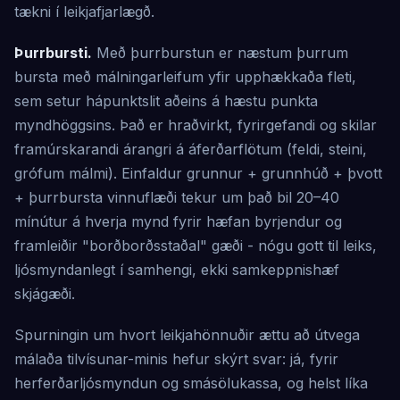
tækni í leikjafjarlægð.
Þurrbursti.
Með þurrburstun er næstum þurrum
bursta með málningarleifum yfir upphækkaða fleti,
sem setur hápunktslit aðeins á hæstu punkta
myndhöggsins. Það er hraðvirkt, fyrirgefandi og skilar
framúrskarandi árangri á áferðarflötum (feldi, steini,
grófum málmi). Einfaldur grunnur + grunnhúð + þvott
+ þurrbursta vinnuflæði tekur um það bil 20–40
mínútur á hverja mynd fyrir hæfan byrjendur og
framleiðir "borðborðsstaðal" gæði - nógu gott til leiks,
ljósmyndanlegt í samhengi, ekki samkeppnishæf
skjágæði.
Spurningin um hvort leikjahönnuðir ættu að útvega
málaða tilvísunar-minis hefur skýrt svar: já, fyrir
herferðarljósmyndun og smásölukassa, og helst líka