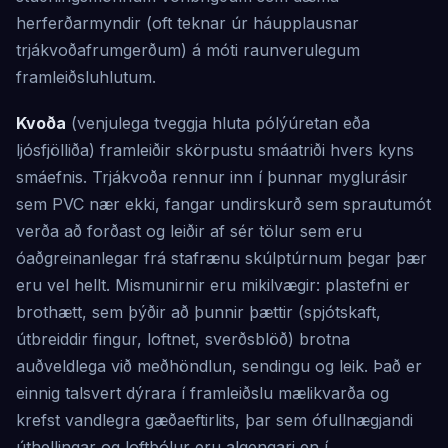
herferðarmyndir (oft teknar úr háupplausnar
trjákvoðafrumgerðum) á móti raunverulegum
framleiðsluhlutum.
Kvoða
(venjulega tveggja hluta pólýúretan eða
ljósfjölliða) framleiðir skörpustu smáatriði hvers kyns
smáefnis. Trjákvoða rennur inn í þunnar myglurásir
sem PVC nær ekki, fangar undirskurð sem sprautumót
verða að forðast og leiðir af sér tölur sem eru
óaðgreinanlegar frá stafrænu skúlptúrnum þegar þær
eru vel hellt. Mismunirnir eru mikilvægir: plastefni er
brothætt, sem þýðir að þunnir þættir (spjótskaft,
útbreiddir fingur, loftnet, sverðsblöð) brotna
auðveldlega við meðhöndlun, sendingu og leik. Það er
einnig talsvert dýrara í framleiðslu mælikvarða og
krefst vandlegra gæðaeftirlits, þar sem ófullnægjandi
úthellingar og loftbólur eru algengari en í