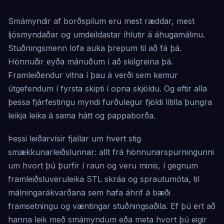
Smámyndir af borðspilum eru mest ræddar, mest
ljósmyndaðar og umdeildastar íhlutir á áhugamálinu.
Stuðningsmenn lofa auka þrepum til að fá þá.
Hönnuðir eyða mánuðum í að skilgreina þá.
Framleiðendur vitna í þau á verði sem kemur
útgefendum í fyrsta skipti í opna skjöldu. Og eftir alla
þessa fjárfestingu myndi furðulegur fjöldi lítilla þungra
leikja leika á sama hátt og pappaborða.
Þessi leiðarvísir fjallar um hvert stig
smækkunarleiðslunnar: allt frá hönnunarspurningunni
um hvort þú þurfir í raun og veru minis, í gegnum
framleiðsluveruleika STL skráa og sprautumóta, til
málningarákvarðana sem hafa áhrif á bæði
framsetningu og væntingar stuðningsaðila. Ef þú ert að
hanna leik með smámyndum eða meta hvort þú eigir