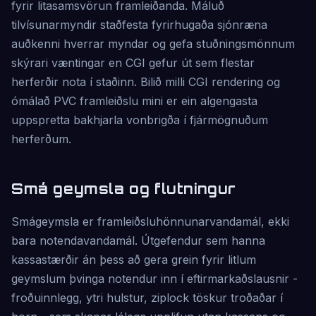
fyrir litasamsvörun framleiðanda. Máluð
tilvísunarmyndir staðfesta fyrirhugaða sjónræna
auðkenni hverrar myndar og gefa stuðningsmönnum
skýrari væntingar en CGI gefur út sem flestar
herferðir nota í staðinn. Bilið milli CGI rendering og
ómálað PVC framleiðslu mini er ein algengasta
uppspretta bakhjarla vonbrigða í fjármögnuðum
herferðum.
Smá geymsla og flutningur
Smágeymsla er framleiðsluhönnunarvandamál, ekki
bara notendavandamál. Útgefendur sem hanna
kassastærðir án þess að gera grein fyrir litlum
geymslum þvinga notendur inn í eftirmarkaðslausnir -
froðuinnlegg, ytri hulstur, ziplock töskur troðaðar í