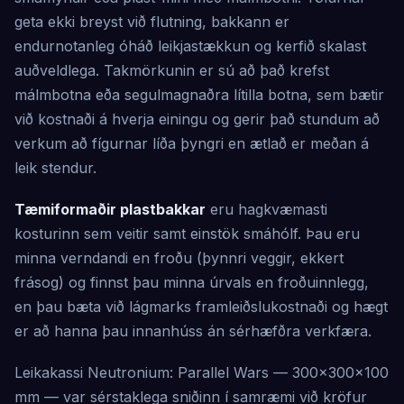
geta ekki breyst við flutning, bakkann er
endurnotanleg óháð leikjastækkun og kerfið skalast
auðveldlega. Takmörkunin er sú að það krefst
málmbotna eða segulmagnaðra lítilla botna, sem bætir
við kostnaði á hverja einingu og gerir það stundum að
verkum að fígurnar líða þyngri en ætlað er meðan á
leik stendur.
Tæmiformaðir plastbakkar
eru hagkvæmasti
kosturinn sem veitir samt einstök smáhólf. Þau eru
minna verndandi en froðu (þynnri veggir, ekkert
frásog) og finnst þau minna úrvals en froðuinnlegg,
en þau bæta við lágmarks framleiðslukostnaði og hægt
er að hanna þau innanhúss án sérhæfðra verkfæra.
Leikakassi Neutronium: Parallel Wars — 300×300×100
mm — var sérstaklega sniðinn í samræmi við kröfur