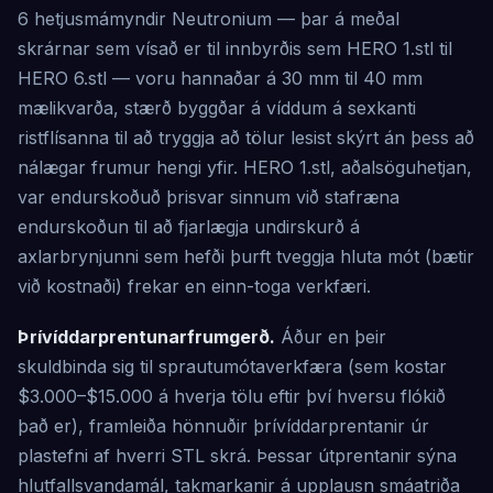
6 hetjusmámyndir Neutronium — þar á meðal
skrárnar sem vísað er til innbyrðis sem HERO 1.stl til
HERO 6.stl — voru hannaðar á 30 mm til 40 mm
mælikvarða, stærð byggðar á víddum á sexkanti
ristflísanna til að tryggja að tölur lesist skýrt án þess að
nálægar frumur hengi yfir. HERO 1.stl, aðalsöguhetjan,
var endurskoðuð þrisvar sinnum við stafræna
endurskoðun til að fjarlægja undirskurð á
axlarbrynjunni sem hefði þurft tveggja hluta mót (bætir
við kostnaði) frekar en einn-toga verkfæri.
Þrívíddarprentunarfrumgerð.
Áður en þeir
skuldbinda sig til sprautumótaverkfæra (sem kostar
$3.000–$15.000 á hverja tölu eftir því hversu flókið
það er), framleiða hönnuðir þrívíddarprentanir úr
plastefni af hverri STL skrá. Þessar útprentanir sýna
hlutfallsvandamál, takmarkanir á upplausn smáatriða