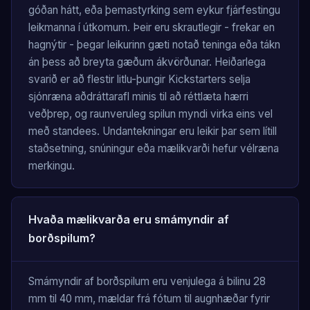
góðan hátt, eða þemastyrking sem eykur fjárfestingu
leikmanna í útkomum. Þeir eru skrautlegir - frekar en
hagnýtir - þegar leikurinn gæti notað teninga eða tákn
án þess að breyta gæðum ákvörðunar. Heiðarlega
svarið er að flestir litlu-þungir Kickstarters selja
sjónræna aðdráttarafl minis til að réttlæta hærri
veðþrep, og raunveruleg spilun myndi virka eins vel
með standees. Undantekningar eru leikir þar sem lítill
staðsetning, snúningur eða mælikvarði hefur vélræna
merkingu.
Hvaða mælikvarða eru smámyndir af
borðspilum?
Smámyndir af borðspilum eru venjulega á bilinu 28
mm til 40 mm, mældar frá fótum til augnhæðar fyrir