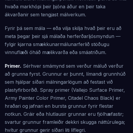
hvaða markhópi þeir þjóna áður en þeir taka
ákvarðanir sem tengjast málverkum.
Fyrir þá sem mála — eða vilja skilja hvað þeir eru að
meta þegar þeir sjá málaða herferðarljósmyndun —
fylgir kjarna smækkunarmálunarferlið stöðugu
vinnuflæði óháð mælikvarða eða smáatriðum.
Primer.
Sérhver smámynd sem verður máluð verður
að grunna fyrst. Grunnur er þunnt, límandi grunnhúð
sem hjálpar síðari málningarlögum að festast við
plastyfirborðið. Spray primer (Vallejo Surface Primer,
Army Painter Color Primer, Citadel Chaos Black) er
hraðari og jafnari en bursta grunnur fyrir flestar
notkun. Gráir eða hlutlausir grunnar eru fjölhæfastir;
svartur grunnur framleiðir dekkri skugga náttúrulega;
hvítur grunnur gerir síðari liti líflegri.