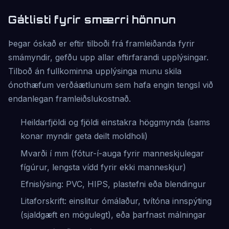
Gátlisti fyrir smærri hönnun
Þegar óskað er eftir tilboði frá framleiðanda fyrir
smámyndir, gefðu upp allar eftirfarandi upplýsingar.
Tilboð án fullkominna upplýsinga munu skila
ónothæfum verðáætlunum sem hafa engin tengsl við
endanlegan framleiðslukostnað.
Heildarfjöldi og fjöldi einstakra höggmynda (sams
konar myndir geta deilt moldholi)
Mvarði í mm (fótur-í-auga fyrir manneskjulegar
fígúrur, lengsta vídd fyrir ekki manneskjur)
Efnislýsing: PVC, HIPS, plastefni eða blendingur
Litaforskrift: einslitur ómálaður, tvítóna innspýting
(sjaldgæft en mögulegt), eða þarfnast málningar