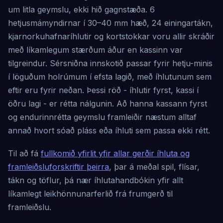
um litla geymslu, ekki hið gagnstæða. 6
hetjusmámyndirnar í 30–40 mm hæð, 24 einingartákn,
kjarnorkuhafnaríhlutir og kortstokkar voru allir skráðir
með líkamlegum stærðum áður en kassinn var
tilgreindur. Sérsniðna innskotið passar fyrir hetju-minis
í löguðum holrúmum í efsta lagið, með íhlutunum sem
eftir eru fyrir neðan. Þessi röð - íhlutir fyrst, kassi í
öðru lagi - er rétta nálgunin. Að hanna kassann fyrst
og endurinnrétta geymslu framleiðir næstum alltaf
annað hvort sóað pláss eða íhluti sem passa ekki rétt.
Til að fá
fullkomið yfirlit yfir allar gerðir íhluta og
framleiðsluforskriftir þeirra
, þar á meðal spil, flísar,
tákn og töflur, þá nær íhlutahandbókin yfir allt
líkamlegt leikhönnunarferlið frá frumgerð til
framleiðslu.