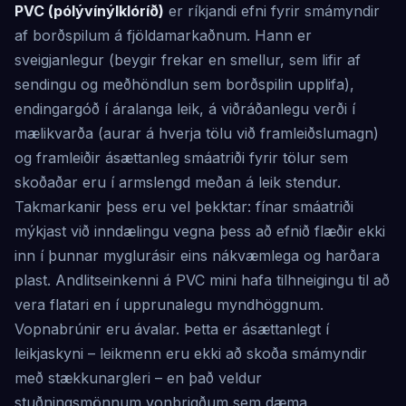
PVC (pólývínýlklóríð)
er ríkjandi efni fyrir smámyndir
af borðspilum á fjöldamarkaðnum. Hann er
sveigjanlegur (beygir frekar en smellur, sem lifir af
sendingu og meðhöndlun sem borðspilin upplifa),
endingargóð í áralanga leik, á viðráðanlegu verði í
mælikvarða (aurar á hverja tölu við framleiðslumagn)
og framleiðir ásættanleg smáatriði fyrir tölur sem
skoðaðar eru í armslengd meðan á leik stendur.
Takmarkanir þess eru vel þekktar: fínar smáatriði
mýkjast við inndælingu vegna þess að efnið flæðir ekki
inn í þunnar myglurásir eins nákvæmlega og harðara
plast. Andlitseinkenni á PVC mini hafa tilhneigingu til að
vera flatari en í upprunalegu myndhöggnum.
Vopnabrúnir eru ávalar. Þetta er ásættanlegt í
leikjaskyni – leikmenn eru ekki að skoða smámyndir
með stækkunargleri – en það veldur
stuðningsmönnum vonbrigðum sem dæma