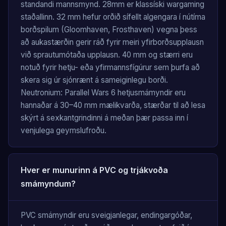
standandi mannsmynd. 28mm er klassíski wargaming
staðallinn. 32 mm hefur orðið sífellt algengara í nútíma
borðspilum (Gloomhaven, Frosthaven) vegna þess
að aukastærðin gerir ráð fyrir meiri yfirborðsupplausn
við sprautumótaða upplausn. 40 mm og stærri eru
notuð fyrir hetju- eða yfirmannsfígúrur sem þurfa að
skera sig úr sjónrænt á sameiginlegu borði.
Neutronium: Parallel Wars 6 hetjusmámyndir eru
hannaðar á 30–40 mm mælikvarða, stærðar til að lesa
skýrt á sexkantgrindinni á meðan þær passa inn í
venjulega geymslufroðu.
Hver er munurinn á PVC og trjákvoða
smámyndum?
PVC smámyndir eru sveigjanlegar, endingargóðar,