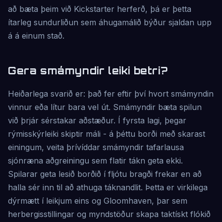
að bæta þeim við Kickstarter herferð, þá er þetta
ítarleg sundurliðun sem áhugamálið býður sjaldan upp
á á einum stað.
Gera smámyndir leiki betri?
Heiðarlega svarið er: það fer eftir því hvort smámyndin
vinnur eða lítur bara vel út. Smámyndir bæta spilun
við þrjár sérstakar aðstæður. Í fyrsta lagi, þegar
rýmisskýrleiki skiptir máli - á þéttu borði með skarast
einingum, veita þrívíddar smámyndir tafarlausa
sjónræna aðgreiningu sem flatir tákn geta ekki.
Spilarar geta lesið borðið í fljótu bragði frekar en að
halla sér inn til að athuga táknandlit. Þetta er virkilega
dýrmætt í leikjum eins og Gloomhaven, þar sem
herbergisstillingar og myndstöður skapa taktískt flókið