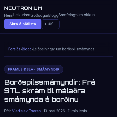
NEUTRONIUM
Leikurinn
Samfélag
Um okkur
Heim
Goðsögur
Blogg
Skrá á biðlista
🌐
IS
Forsíða
›
Blogg
›
Leiðbeiningar um borðspil smámynda
FRAMLEIÐSLA · SMÁMYNDIR
Borðspilssmámyndir: Frá
STL skrám til málaðra
smámynda á borðinu
Eftir
Vladislav Tsaran
· 13. maí 2026 · 11 mín lesin