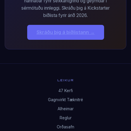
hannaðar fyrir sexkantgrind og geymdar í
sérmótuðu innleggi. Skráðu þig á Kickstarter
biðlista fyrir árið 2026.
Skráðu þig á biðlistann →
LEIKUR
47 Kerfi
Gagnvirkt Tæknitré
Alheimar
Reglur
Orðasafn