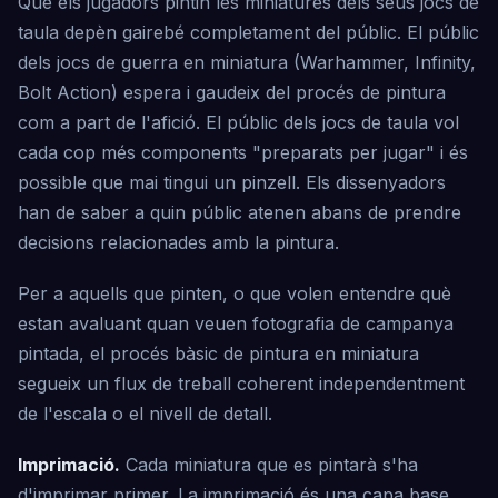
Que els jugadors pintin les miniatures dels seus jocs de
taula depèn gairebé completament del públic. El públic
dels jocs de guerra en miniatura (Warhammer, Infinity,
Bolt Action) espera i gaudeix del procés de pintura
com a part de l'afició. El públic dels jocs de taula vol
cada cop més components "preparats per jugar" i és
possible que mai tingui un pinzell. Els dissenyadors
han de saber a quin públic atenen abans de prendre
decisions relacionades amb la pintura.
Per a aquells que pinten, o que volen entendre què
estan avaluant quan veuen fotografia de campanya
pintada, el procés bàsic de pintura en miniatura
segueix un flux de treball coherent independentment
de l'escala o el nivell de detall.
Imprimació.
Cada miniatura que es pintarà s'ha
d'imprimar primer. La imprimació és una capa base