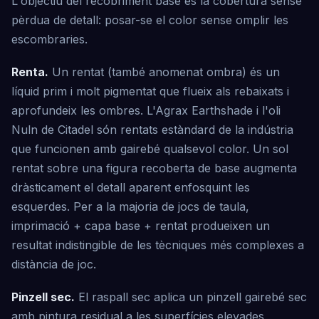
L'objectiu del recobriment base és la cobertura sense
pèrdua de detall: posar-se el color sense omplir les
escombraries.
Renta.
Un rentat (també anomenat ombra) és un
líquid prim i molt pigmentat que flueix als rebaixats i
aprofundeix les ombres. L'Agrax Earthshade i l'oli
Nuln de Citadel són rentats estàndard de la indústria
que funcionen amb gairebé qualsevol color. Un sol
rentat sobre una figura recoberta de base augmenta
dràsticament el detall aparent enfosquint les
esquerdes. Per a la majoria de jocs de taula,
imprimació + capa base + rentat produeixen un
resultat indistingible de les tècniques més complexes a
distància de joc.
Pinzell sec.
El raspall sec aplica un pinzell gairebé sec
amb pintura residual a les superfícies elevades,