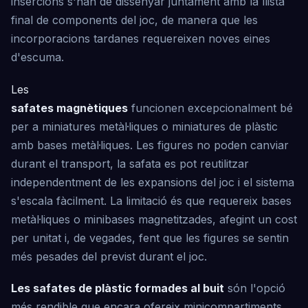
insercions s'han de dissenyar juntament amb la llista
final de components del joc, de manera que les
incorporacions tardanes requereixen noves eines
d'escuma.
Les
safates magnètiques
funcionen excepcionalment bé
per a miniatures metàl·liques o miniatures de plàstic
amb bases metàl·liques. Les figures no poden canviar
durant el transport, la safata es pot reutilitzar
independentment de les expansions del joc i el sistema
s'escala fàcilment. La limitació és que requereix bases
metàl·liques o minibases magnetitzades, afegint un cost
per unitat i, de vegades, fent que les figures se sentin
més pesades del previst durant el joc.
Les safates de plàstic formades al buit
són l'opció
més rendible que encara ofereix minicompartiments