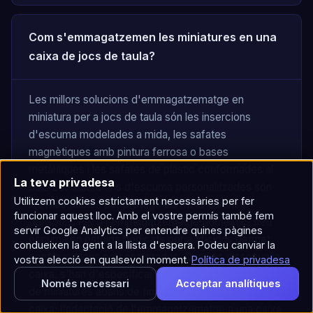
Com s'emmagatzemen les miniatures en una
caixa de jocs de taula?
Les millors solucions d'emmagatzematge en
miniatura per a jocs de taula són les insercions
d'escuma modelades a mida, les safates
magnètiques amb pintura ferrosa o bases
metàl·liques i les safates de plàstic conformades al
La teva privadesa
buit. Les insercions d'escuma personalitzades són
Utilitzem cookies estrictament necessàries per fer
les més fiables per protegir els minis durant el
funcionar aquest lloc. Amb el vostre permís també fem
transport. Per a l'emmagatzematge domèstic, treu
servir Google Analytics per entendre quines pàgines
escuma en estoigs dedicats per a aficions permet
condueixen la gent a la llista d'espera. Podeu canviar la
configuracions personalitzades. Quan es dissenya la
vostra elecció en qualsevol moment.
Política de privadesa
caixa, s'han d'especificar la inserció i el recompte
Només necessari
Acceptar analítiques
de miniatures abans de finalitzar les dimensions de la
caixa; l'adaptació de l'emmagatzematge a una caixa