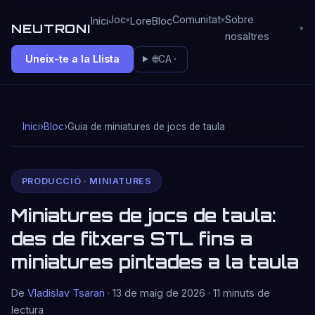
Joc
Comunitat
Sobre
Inici
Lore
Bloc
NEUTRONI
nosaltres
Uneix-te a la Llista
🌐
CA
Inici
›
Bloc
›
Guia de miniatures de jocs de taula
PRODUCCIÓ · MINIATURES
Miniatures de jocs de taula:
des de fitxers STL fins a
miniatures pintades a la taula
De
Vladislav Tsaran
· 13 de maig de 2026 · 11 minuts de
lectura