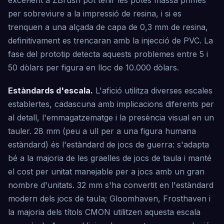
excel·lent a ZBrush pot tenir les potes massa primes
per sobreviure a la impressió de resina, i si es
trenquen a una alçada de capa de 0,3 mm de resina,
definitivament es trencaran amb la injecció de PVC. La
fase del prototip detecta aquests problemes entre 5 i
50 dòlars per figura en lloc de 10.000 dòlars.
Estàndards d'escala.
L'afició utilitza diverses escales
establertes, cadascuna amb implicacions diferents per
al detall, l'emmagatzematge i la presència visual en un
tauler. 28 mm (peu a ull per a una figura humana
estàndard) és l'estàndard de jocs de guerra: s'adapta
bé a la majoria de les graelles de jocs de taula i manté
el cost per unitat manejable per a jocs amb un gran
nombre d'unitats. 32 mm s'ha convertit en l'estàndard
modern dels jocs de taula; Gloomhaven, Frosthaven i
la majoria dels títols CMON utilitzen aquesta escala