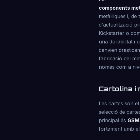
components metà
metàl·liques i, de
d'actualització p
Kickstarter o com
una durabilitat i
canvien dràsticam
fabricació del met
només com a nive
Cartolina i
Les cartes són el
selecció de carte
principal és
GSM 
fortament amb el g