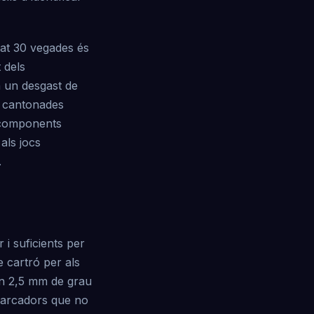
gat 30 vegades és
 dels
n un desgast de
s cantonades
s components
als jocs
.
 i suficients per
e cartró per als
zen 2,5 mm de grau
 marcadors que no