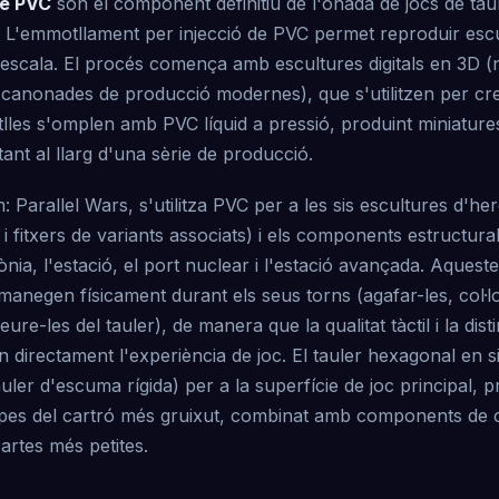
de PVC
són el component definitiu de l'onada de jocs de ta
. L'emmotllament per injecció de PVC permet reproduir esc
a escala. El procés comença amb escultures digitals en 3D 
 canonades de producció modernes), que s'utilitzen per cr
otlles s'omplen amb PVC líquid a pressió, produint miniatur
tant al llarg d'una sèrie de producció.
 Parallel Wars, s'utilitza PVC per a les sis escultures d'he
i fitxers de variants associats) i els components estructural
lònia, l'estació, el port nuclear i l'estació avançada. Aquest
manegen físicament durant els seus torns (agafar-les, col·lo
ure-les del tauler), de manera que la qualitat tàctil i la dist
 directament l'experiència de joc. El tauler hexagonal en si
auler d'escuma rígida) per a la superfície de joc principal, 
l pes del cartró més gruixut, combinat amb components de 
 cartes més petites.