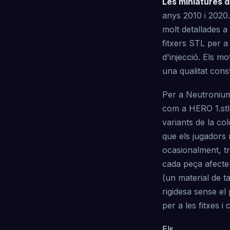
Les miniatures 
anys 2010 i 2020
molt detallades 
fitxers STL per a
d'injecció. Els m
una qualitat cons
Per a Neutronium:
com a HERO 1.stl 
variants de la co
que els jugadors 
ocasionalment, tre
cada peça afecten
(un material de t
rigidesa sense e
per a les fitxes i
Els