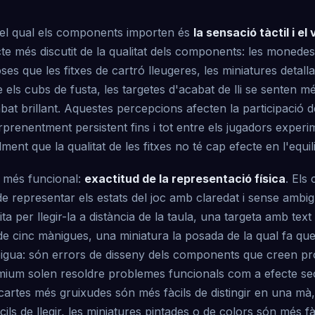
pel qual els components importen és
la sensació tàctil i el
te més discutit de la qualitat dels components: les moned
es que les fitxes de cartró lleugeres, les miniatures detall
ls cubs de fusta, les targetes d'acabat de lli se senten m
abat brillant. Aquestes percepcions afecten la participació d
renentment persistent fins i tot entre els jugadors experi
lment que la qualitat de les fitxes no té cap efecte en l'equili
 més funcional:
exactitud de la representació física
. Els
de representar els estats del joc amb claredat i sense ambigü
ta per llegir-la a distància de la taula, una targeta amb tex
s de cinc mànigues, una miniatura la posada de la qual fa que
bigua: són errors de disseny dels components que creen pr
emium solen resoldre problemes funcionals com a efecte se
s cartes més gruixudes són més fàcils de distingir en una mà,
ls de llegir, les miniatures pintades o de colors són més fàc