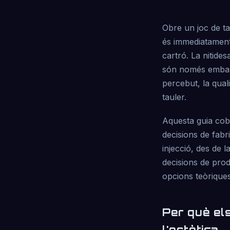
Obre un joc de tau
és immediatament e
cartró. La nitide
són només embalat
percebut, la quali
tauler.
Aquesta guia cobr
decisions de fabr
injecció, des de 
decisions de prod
opcions teòriques
Per què el
l'estètica