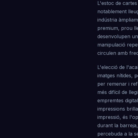
L'estoc de cartes
notablement lleug
indústria àmpliam
premium, prou ll
desenvolupen un d
manipulació repet
circulen amb freq
L'elecció de l'ac
imatges nítides, 
per remenar i refl
més difícil de lle
empremtes digital
impressions brilla
impressió, és l'o
durant la barreja,
percebuda a la sen