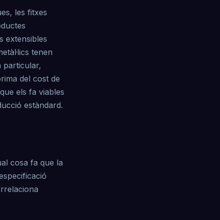
s, les fitxes
roductes
s extensibles
etàl·lics tenen
 particular,
prima del cost de
 que els fa viables
ducció estàndard.
al cosa fa que la
especificació
rrelaciona