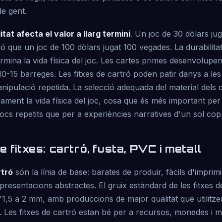
de gent.
litat afecta el valor a llarg termini
. Un joc de 30 dòlars ju
ó que un joc de 100 dòlars jugat 100 vegades. La durabilitat
ina la vida física del joc. Les cartes primes desenvolupe
0-15 barreges. Les fitxes de cartró poden patir danys a le
nipulació repetida. La selecció adequada del material del
ivament la vida física del joc, cosa que és més important per 
jocs repetits que per a experiències narratives d'un sol cop
e fitxes: cartró, fusta, PVC i metall
rtró
són la línia de base: barates de produir, fàcils d'imprimir
epresentacions abstractes. El gruix estàndard de les fitxes d
d'1,5 a 2 mm, amb produccions de major qualitat que utilit
). Les fitxes de cartró estan bé per a recursos, monedes i