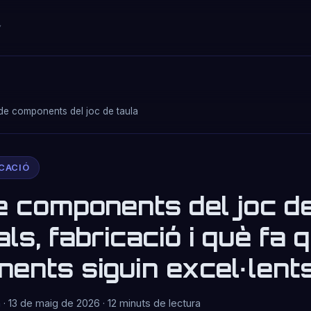
de components del joc de taula
ICACIÓ
e components del joc de
ls, fabricació i què fa 
ents siguin excel·lent
n
· 13 de maig de 2026 · 12 minuts de lectura