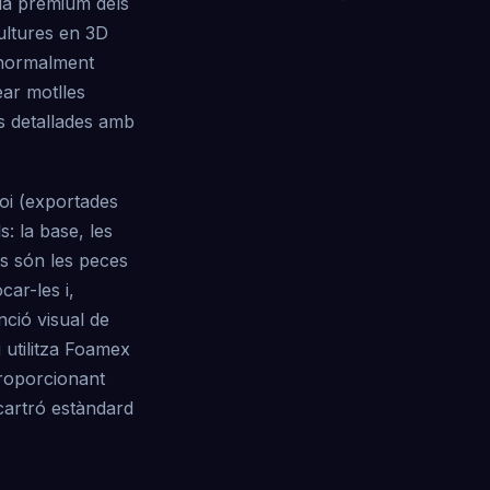
ula premium dels
ultures en 3D
(normalment
ear motlles
es detallades amb
roi (exportades
s: la base, les
es són les peces
car-les i,
inció visual de
 utilitza Foamex
proporcionant
cartró estàndard