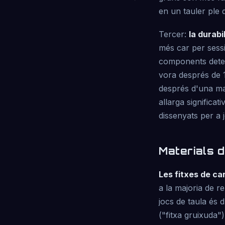
en un tauler ple 
Tercer:
la durabi
més car per sessi
components determ
vora després de 1
després d'una ma
allarga significat
dissenyats per a 
Materials d
Les fitxes de ca
a la majoria de r
jocs de taula és 
("fitxa gruixuda"