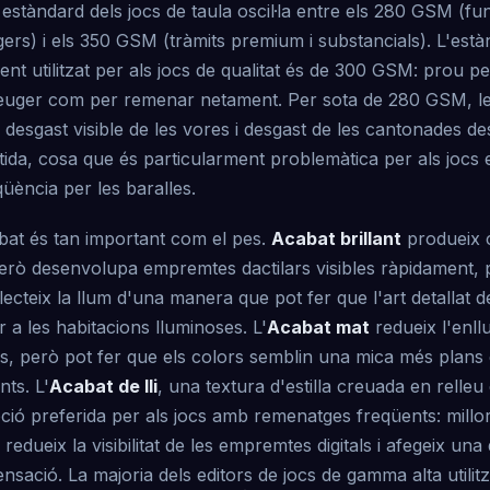
 estàndard dels jocs de taula oscil·la entre els 280 GSM (fu
ers) i els 350 GSM (tràmits premium i substancials). L'està
ent utilitzat per als jocs de qualitat és de 300 GSM: prou pe
euger com per remenar netament. Per sota de 280 GSM, le
esgast visible de les vores i desgast de les cantonades d
ida, cosa que és particularment problemàtica per als jocs 
üència per les baralles.
abat és tan important com el pes.
Acabat brillant
produeix c
però desenvolupa empremtes dactilars visibles ràpidament, p
ecteix la llum d'una manera que pot fer que l'art detallat de
gir a les habitacions lluminoses. L'
Acabat mat
redueix l'enll
s, però pot fer que els colors semblin una mica més plans 
nts. L'
Acabat de lli
, una textura d'estilla creuada en relleu
pció preferida per als jocs amb remenatges freqüents: millo
 redueix la visibilitat de les empremtes digitals i afegeix una 
sació. La majoria dels editors de jocs de gamma alta utilitze