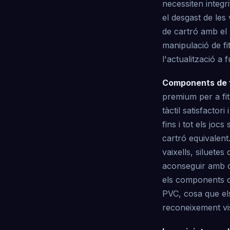
necessiten integri
el desgast de les
de cartró amb el 
manipulació de fi
l'actualització a 
Components de 
premium per a fit
tàctil satisfacto
fins i tot els jo
cartró equivalent
vaixells, siluete
aconseguir amb qu
els components d
PVC, cosa que els
reconeixement vis