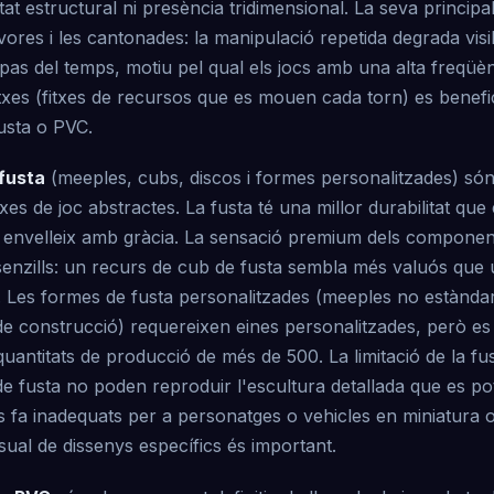
tat estructural ni presència tridimensional. La seva principal
 vores i les cantonades: la manipulació repetida degrada visi
pas del temps, motiu pel qual els jocs amb una alta freqüè
txes (fitxes de recursos que es mouen cada torn) es benefi
fusta o PVC.
fusta
(meeples, cubs, discos i formes personalitzades) són
xes de joc abstractes. La fusta té una millor durabilitat que
ri i envelleix amb gràcia. La sensació premium dels componen
cs senzills: un recurs de cub de fusta sembla més valuós que
. Les formes de fusta personalitzades (meeples no estàndar
s de construcció) requereixen eines personalitzades, però e
antitats de producció de més de 500. La limitació de la fusta
e fusta no poden reproduir l'escultura detallada que es po
 fa inadequats per a personatges o vehicles en miniatura o
ual de dissenys específics és important.