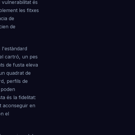
 vulnerabilitat és
blement les fitxes
ncia de
cien de
 l'estàndard
 el cartró, un pes
ts de fusta eleva
 un quadrat de
d, perfils de
s poden
 és la fidelitat:
t aconseguir en
n el