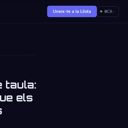
Uneix-te a la Llista
🌐
CA
 taula:
que els
s