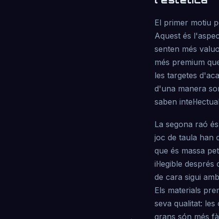
El primer motiu 
Aquest és l'aspec
senten més valuos
més premium que e
les targetes d'ac
d'una manera sorp
saben intel·lectua
La segona raó és
joc de taula han 
que és massa peti
il·legible despré
de cara sigui am
Els materials pr
seva qualitat: le
grans són més fàci