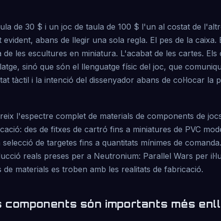
la de 30 $ i un joc de taula de 100 $ l'un al costat de l'altre
vident, abans de llegir una sola regla. El pes de la caixa. E
sa de les escultures en miniatura. L'acabat de les cartes. E
ge, sinó que són el llenguatge físic del joc, que comuniqu
tat tàctil i la intenció del dissenyador abans de col·locar la p
eix l'espectre complet de materials de components de jocs 
icació: des de fitxes de cartró fins a miniatures de PVC mo
la selecció de targetes fins a quantitats mínimes de comanda
ucció reals preses per a Neutronium: Parallel Wars per il·lu
 de materials es troben amb les realitats de fabricació.
s components són importants més enll