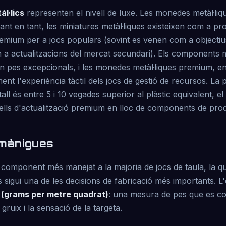
l·lics
representen el nivell de luxe. Les monedes metàl·lique
 tant en tant, les miniatures metàl·liques existeixen com a p
remium per a jocs populars (sovint es venen com a objectiu
 a actualitzacions del mercat secundari). Els components m
 un pes excepcionals, i les monedes metàl·liques premium, en
ent l'experiència tàctil dels jocs de gestió de recursos. La 
all és entre 5 i 10 vegades superior al plàstic equivalent, el
lls d'actualització premium en lloc de components de pro
 mànigues
 component més manejat a la majoria de jocs de taula, la qu
s sigui una de les decisions de fabricació més importants. L'
(grams per metre quadrat)
: una mesura de pes que es co
ruix i la sensació de la targeta.