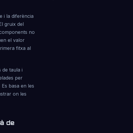
 i la diferència
l gruix del
ls components no
en el valor
rimera fitxa al
de taula i
delades per
. Es basa en les
strar on les
à de