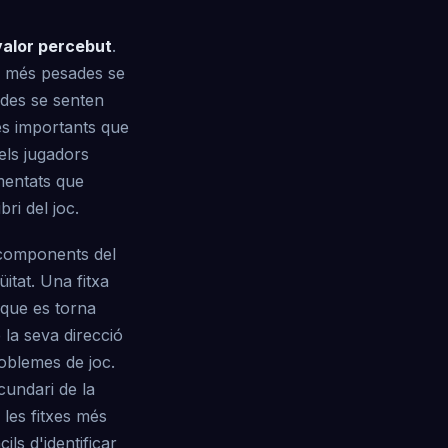
 valor percebut
.
es més pesades se
ades se senten
és importants que
els jugadors
mentats que
bri del joc.
 components del
itat. Una fitxa
t que es torna
 la seva direcció
oblemes de joc.
cundari de la
 les fitxes més
ils d'identificar