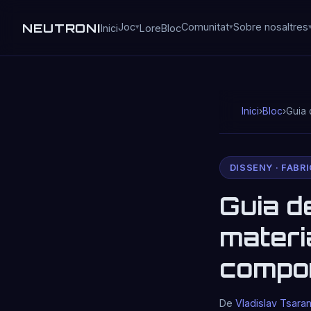
NEUTRONI
Joc
Comunitat
Sobre nosaltres
Inici
Lore
Bloc
Inici
›
Bloc
›
Guia 
DISSENY · FABR
Guia d
materia
compon
De
Vladislav Tsara