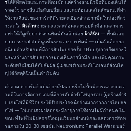
า
ให้สีที่สดใสและภาพที่คมชัด แต่สร้างลายนิ้วมือที่มองเห็นได้
รวดเร็ว อาจลื่นเมื่อสับเปลี่ยน และสะท้อนแสงในลักษณะที่ทำ
ให้งานศิลปะของการ์ดที่มีรายละเอียดอ่านยากขึ้นในห้องที่สว่
างสดใส
ผิวด้าน
ช่วยลดแสงสะท้อนและรอยนิ้วมือ แต่สามาร
ถทำให้สีดูเรียบกว่างานพิมพ์มันเล็กน้อย
ผ้าลินิน
— พื้นผิวแบ
บ cross-hatch ที่นูนขึ้นระหว่างการพิมพ์ — เป็นตัวเลือกยอ
ดนิยมสำหรับเกมที่มีการสับไพ่บ่อยครั้ง: ปรับปรุงการยึดเกาะใ
นระหว่างการสับ ลดการมองเห็นลายนิ้วมือ และเพิ่มคุณภาพ
ระดับพรีเมียมให้กับสัมผัส ผู้เผยแพร่เกมระดับไฮเอนด์ส่วนให
ญ่ใช้วัสดุลินินเป็นค่าเริ่มต้น
คำถามว่าการ์ดจำเป็นต้องมีปลอกหรือไม่นั้นพิจารณาจากคว
ามถี่ในการจัดการ เกมที่มีการสับสำรับไพ่ทุกรอบ (ผู้สร้างสำรั
บ เกมไพ่ที่มีชีวิต) จะได้รับประโยชน์อย่างมากจากการใส่ปลอ
กไพ่ — ไพ่แบบสวมปลอกจะมีอายุการใช้งานไม่มีกำหนด ใน
ขณะที่ไพ่ที่ไม่มีปลอกซึ่งหมุนเวียนอย่างหนักจะแสดงการสึกห
รอภายใน 20–30 เซสชัน Neutronium: Parallel Wars บอร์