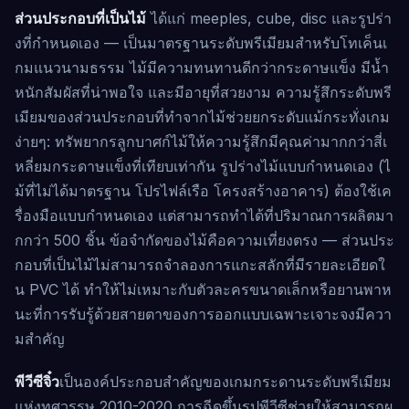
ส่วนประกอบที่เป็นไม้
ได้แก่ meeples, cube, disc และรูปร่า
งที่กำหนดเอง — เป็นมาตรฐานระดับพรีเมียมสำหรับโทเค็นเ
กมแนวนามธรรม ไม้มีความทนทานดีกว่ากระดาษแข็ง มีน้ำ
หนักสัมผัสที่น่าพอใจ และมีอายุที่สวยงาม ความรู้สึกระดับพรี
เมียมของส่วนประกอบที่ทำจากไม้ช่วยยกระดับแม้กระทั่งเกม
ง่ายๆ: ทรัพยากรลูกบาศก์ไม้ให้ความรู้สึกมีคุณค่ามากกว่าสี่เ
หลี่ยมกระดาษแข็งที่เทียบเท่ากัน รูปร่างไม้แบบกำหนดเอง (ไ
ม้ที่ไม่ได้มาตรฐาน โปรไฟล์เรือ โครงสร้างอาคาร) ต้องใช้เค
รื่องมือแบบกำหนดเอง แต่สามารถทำได้ที่ปริมาณการผลิตมา
กกว่า 500 ชิ้น ข้อจำกัดของไม้คือความเที่ยงตรง — ส่วนประ
กอบที่เป็นไม้ไม่สามารถจำลองการแกะสลักที่มีรายละเอียดใ
น PVC ได้ ทำให้ไม่เหมาะกับตัวละครขนาดเล็กหรือยานพาห
นะที่การรับรู้ด้วยสายตาของการออกแบบเฉพาะเจาะจงมีควา
มสำคัญ
พีวีซีจิ๋ว
เป็นองค์ประกอบสำคัญของเกมกระดานระดับพรีเมียม
แห่งทศวรรษ 2010-2020 การฉีดขึ้นรูปพีวีซีช่วยให้สามารถผ