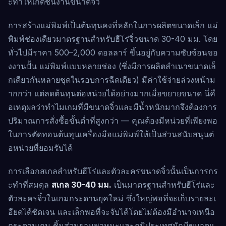
ะทำให้เกิดชิ้นงานขนาดจิ๋ว
การสร้างแม่พิมพ์เป็นต้นทุนคงที่หลักในการผลิตขนาดเล็ก แม่
พิมพ์ช่องเดียวมาตรฐานสำหรับฮีโร่จิ๋วขนาด 30-40 มม. โดย
ทั่วไปมีราคา 500–2,000 ดอลลาร์ ขึ้นอยู่กับความซับซ้อนขอ
งงานปั้น แม่พิมพ์แบบหลายช่อง (ซึ่งมีการผลิตสำเนาขนาดเล็
กเดียวกันหลายชุดในรอบการฉีดเดียว) มีค่าใช้จ่ายล่วงหน้าม
ากกว่า แต่ลดต้นทุนต่อหน่วยได้อย่างมากเมื่อขยายขนาด นี่คื
อเหตุผลว่าทำไมเกมที่มีขนาดจิ๋วและมีน้ำหนักมากจึงต้องการ
ปริมาณการสั่งซื้อขั้นต่ำที่สูงกว่า — คุณต้องมีหน่วยที่เพียงพอ
ในการตัดทอนต้นทุนเครื่องมือแม่พิมพ์ให้เป็นส่วนสนับสนุนต่
อหน่วยที่ยอมรับได้
การเลือกสเกลสำหรับฮีโร่และตัวละครขนาดจิ๋วนั้นเป็นการกร
ะทำที่สมดุล
สเกล 30-40 มม.
เป็นมาตรฐานสำหรับฮีโร่และ
ตัวละครจิ๋วในเกมกระดานยุคใหม่ ซึ่งใหญ่พอที่จะเก็บรายละเ
อียดได้ชัดเจน และเล็กพอที่จะจับได้โดยไม่ต้องมีอำนาจเหนือ
กระดานเกม ชิ้นส่วนยานพาหนะและภูมิประเทศมักมีขนาดแ