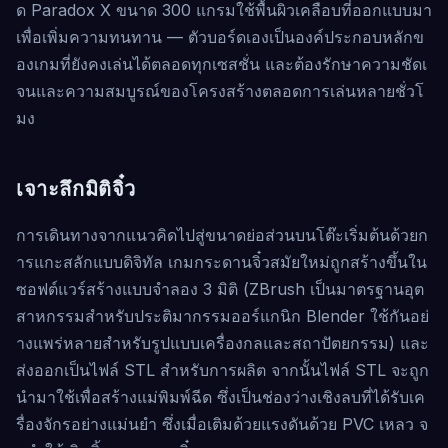
ด Paradox X ขนาด 300 แกรมใช้พื้นผิวเคลือบที่ออกแบบมา
เพื่อเพิ่มความทนทาน — ตัวบอร์ดเองเป็นองค์ประกอบหลักข
องเกมที่ยังคงเล่นได้ตลอดทุกเซสชั่น และต้องรักษาความชัดเ
จนและความสมบูรณ์ของโครงสร้างตลอดการเล่นหลายชั่วโ
มง
เจาะลึกมิติจิ๋ว
การเดินทางจากแนวคิดไปสู่ขนาดย่อส่วนบนโต๊ะเริ่มต้นด้วยก
ารแกะสลักแบบดิจิทัล เกมกระดานจิ๋วสมัยใหม่ถูกสร้างขึ้นใน
ซอฟต์แวร์สร้างแบบจำลอง 3 มิติ (ZBrush เป็นมาตรฐานอุต
สาหกรรมสำหรับประติมากรรมออร์แกนิก Blender ใช้กันอย่
างแพร่หลายสำหรับรูปแบบเครื่องกลและสถาปัตยกรรม) และ
ส่งออกเป็นไฟล์ STL สำหรับการผลิต จากนั้นไฟล์ STL จะถูก
นำมาใช้เพื่อสร้างแม่พิมพ์ฉีด ซึ่งเป็นช่องว่างเชิงลบที่ได้รับเค
รื่องจักรอย่างแม่นยำ ซึ่งเมื่อเติมด้วยแรงดันด้วย PVC เหลว จ