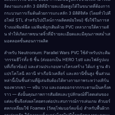
ลิตงานแกะสลัก 3 มิติที่มีรายละเอียดสูงได้ในขนาดที่ต้องการ
กระบวนการเริ่มต้นด้วยการแกะสลัก 3 มิติดิจิทัล (โดยทั่วไปคื
อไฟล์ STL สำหรับไปป์ไลน์การผลิตสมัยใหม่) ซึ่งใช้ในการส
ร้างแม่พิมพ์ฉีด แม่พิมพ์ถูกเติมด้วย PVC เหลวภายใต้ความดั
น ทำให้เกิดภาพขนาดจิ๋วที่มีรายละเอียดและมีคุณภาพสม่ำเส
มอตลอดขั้นตอนการผลิต
สำหรับ Neutronium: Parallel Wars PVC ใช้สำหรับประติม
ากรรมฮีโร่ทั้ง 6 ชิ้น (ส่งออกเป็น HERO 1.stl และไฟล์รูปแบ
บที่เกี่ยวข้อง) และส่วนประกอบทางโครงสร้าง ได้แก่ ฐาน ตัว
แปรโคโลนี สถานี ท่าเรือนิวเคลียร์ และสถานีขั้นสูง ชิ้นส่วนเ
หล่านี้เป็นชิ้นส่วนที่ผู้เล่นจับต้องได้ทางกายภาพระหว่างเทิร์น
ของพวกเขา — หยิบ วาง และถอดออกจากกระดานเป็นครั้งค
ราว — ดังนั้นคุณภาพการสัมผัสและรูปลักษณ์ที่โดดเด่นของ
แต่ละชิ้นจึงส่งผลโดยตรงต่อประสบการณ์การเล่นเกม ตัวบอร์
ดหกเหลี่ยมใช้ Foamex (วัสดุโฟมบอร์ดแข็ง) สำหรับพื้นผิวก
ารเล่นหลัก ให้ความแข็งแกร่งโดยไม่มีน้ำหนักของกระดาษแ