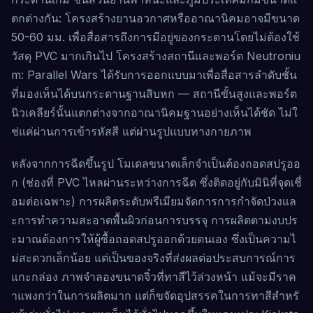
ตกต่างกัน: โครงสร้างยานอวกาศหรืออาณานิคมอาจมีขนาด
50-60 มม. เพื่อสื่อสารถึงการมีอยู่ของกระดานโดยไม่ต้องใช้
วัสดุ PVC มากเกินไป โครงสร้างสถานีและพอร์ต Neutroniu
m: Parallel Wars ได้รับการออกแบบมาเพื่อสื่อสารลำดับชั้น
ที่มองเห็นได้บนกระดานฐานสิบหก — สถานีขั้นสูงและพอร์ต
นิวเคลียร์นั้นแตกต่างจากอาณานิคมฐานอย่างเห็นได้ชัด ไม่ใ
ช่แค่ผ่านการเข้ารหัสสี แต่ผ่านรูปแบบทางกายภาพ
หลังจากการฉีดขึ้นรูป โมเดลขนาดเล็กจำเป็นต้องถอดสปรูออ
ก (ช่องที่ PVC ไหลผ่านระหว่างการฉีด ซึ่งติดอยู่กับมินิที่จุดเชื่
อมต่อเฉพาะ) การผลิตระดับพรีเมียมจัดการการกำจัดป่วงแล
ะการทำความสะอาดพื้นผิวก่อนการบรรจุ การผลิตตามงบปร
ะมาณต้องการให้ผู้ซื้อถอดสปรูออกด้วยตนเอง ซึ่งเป็นความไ
ม่สะดวกเล็กน้อย แต่เป็นของจริงที่ส่งผลต่อประสบการณ์การ
แกะกล่อง ภาพจำลองขนาดจิ๋วที่ทาสีไว้ล่วงหน้า แม้จะมีราค
าแพงกว่าในการผลิตมาก แต่ก็ขจัดอุปสรรคในการทาสีสำหรั