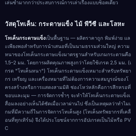
เล่นซ้ำมากกว่าประสบการณ์การเล่าเรื่องแบบช็อตเดียว
วัสดุโทเค็น: กระดาษแข็ง ไม้ พีวีซี และโลหะ
โทเค็นกระดาษแข็ง
เป็นพื้นฐาน — ผลิตราคาถูก พิมพ์ง่าย แล
ะเพียงพอสำหรับการนำเสนอที่เป็นนามธรรมส่วนใหญ่ ความ
หนาของโทเค็นกระดาษแข็งมาตรฐานสำหรับเกมกระดานคือ
1.5–2 มม. โดยการผลิตคุณภาพสูงกว่าโดยใช้เกรด 2.5 มม. (เ
กรด "โทเค็นหนา") โทเค็นกระดาษแข็งเหมาะสำหรับทรัพยา
กร เหรียญ และเครื่องหมายที่ไม่ต้องการความสมบูรณ์ของโ
ครงสร้างหรือการแสดงสามมิติ ช่องโหว่หลักคือการสึกหรอที่
ขอบและมุม — การจัดการซ้ำๆ จะทำให้โทเค็นกระดาษแข็งเ
สื่อมลงอย่างเห็นได้ชัดเมื่อเวลาผ่านไป ซึ่งเป็นเหตุผลว่าทำไมเ
กมที่มีความถี่ในการจัดการโทเค็นสูง (โทเค็นทรัพยากรที่เคลื่
อนที่ทุกเทิร์น) จึงได้ประโยชน์จากการอัปเกรดเป็นไม้หรือ PV
C