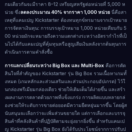
กมเดียวกันจะมีราคา 8–12 เหรียญสหรัฐต่อหน่วยที่ 5,000 ห
น่วย ซึ่ง
ลดลงประมาณ 40% จากราคา 1,000 หน่วย
นี่คือสา
เหตุที่แคมเปญ Kickstarter ต้องทนทุกข์ทรมานจากเป้าหมาย
การจัดหาเงินทุน: การบรรลุเป้าหมาย 1,000 หน่วยเทียบกับ 5
00 หน่วยมักจะหมายถึงความแตกต่างระหว่างอัตรากำไรที่เป็
นไปได้กับแคมเปญที่คุ้มทุนหรือสูญเสียเงินหลังจากต้นทุนการ
ดำเนินการตามคำสั่งซื้อ
การแลกเปลี่ยนระหว่าง Big Box และ Multi-Box
คือการตัด
สินใจที่สำคัญของ Kickstarter รุ่น Big Box รวมเนื้อหาเกมทั้
งหมด (เกมหลักและส่วนเสริมและส่วนประกอบอัปเกรด) ไว้ใ
นกล่องพรีเมียมกล่องเดียว ช่วยให้เติมเต็มได้ง่ายขึ้น และสร้า
งผลงานการตลาดด้วยภาพที่แข็งแกร่ง การผลิตแบบหลายกล่
องช่วยให้ระดับการขายต่อยอดมีความยืดหยุ่นมากขึ้น โดยผู้ส
นับสนุนจะเลือกว่าจะเพิ่มส่วนขยายใด แต่การเลือกและบรรจุ
สินค้าที่คลังสินค้าที่ปฏิบัติตามจะยุ่งยากยิ่งขึ้น สำหรับแคมเป
ญ Kickstarter รุ่น Big Box ยังได้รับประโยชน์จากการปรับป