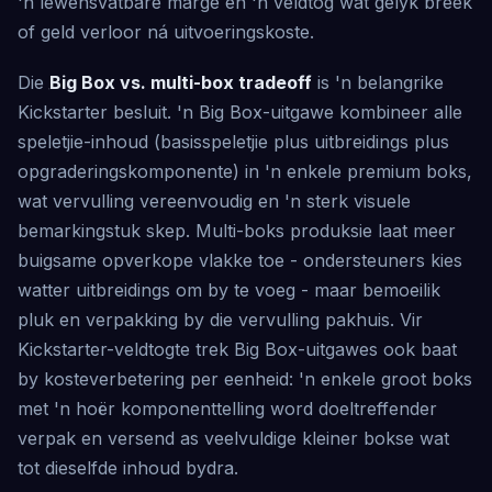
'n lewensvatbare marge en 'n veldtog wat gelyk breek
of geld verloor ná uitvoeringskoste.
Die
Big Box vs. multi-box tradeoff
is 'n belangrike
Kickstarter besluit. 'n Big Box-uitgawe kombineer alle
speletjie-inhoud (basisspeletjie plus uitbreidings plus
opgraderingskomponente) in 'n enkele premium boks,
wat vervulling vereenvoudig en 'n sterk visuele
bemarkingstuk skep. Multi-boks produksie laat meer
buigsame opverkope vlakke toe - ondersteuners kies
watter uitbreidings om by te voeg - maar bemoeilik
pluk en verpakking by die vervulling pakhuis. Vir
Kickstarter-veldtogte trek Big Box-uitgawes ook baat
by kosteverbetering per eenheid: 'n enkele groot boks
met 'n hoër komponenttelling word doeltreffender
verpak en versend as veelvuldige kleiner bokse wat
tot dieselfde inhoud bydra.