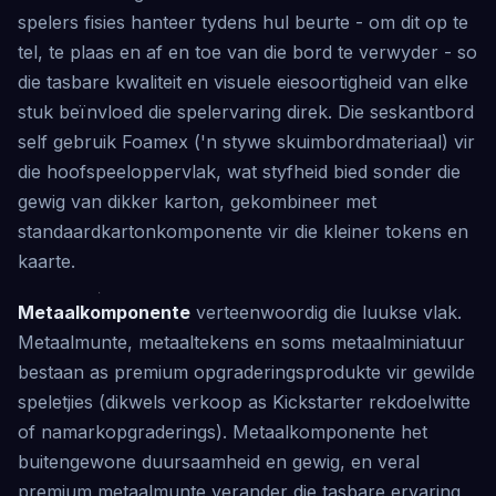
spelers fisies hanteer tydens hul beurte - om dit op te
tel, te plaas en af ​​en toe van die bord te verwyder - so
die tasbare kwaliteit en visuele eiesoortigheid van elke
stuk beïnvloed die spelervaring direk. Die seskantbord
self gebruik Foamex ('n stywe skuimbordmateriaal) vir
die hoofspeeloppervlak, wat styfheid bied sonder die
gewig van dikker karton, gekombineer met
standaardkartonkomponente vir die kleiner tokens en
kaarte.
Metaalkomponente
verteenwoordig die luukse vlak.
Metaalmunte, metaaltekens en soms metaalminiatuur
bestaan ​​as premium opgraderingsprodukte vir gewilde
speletjies (dikwels verkoop as Kickstarter rekdoelwitte
of namarkopgraderings). Metaalkomponente het
buitengewone duursaamheid en gewig, en veral
premium metaalmunte verander die tasbare ervaring