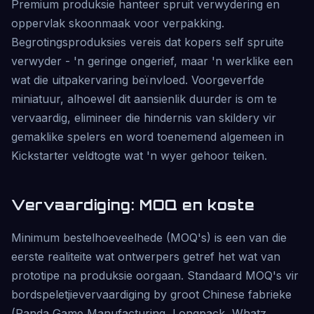
Premium produksie hanteer spruit verwydering en
oppervlak skoonmaak voor verpakking.
Begrotingsproduksies vereis dat kopers self spruite
verwyder - 'n geringe ongerief, maar 'n werklike een
wat die uitpakervaring beïnvloed. Voorgeverfde
miniatuur, alhoewel dit aansienlik duurder is om te
vervaardig, elimineer die hindernis van skildery vir
gemaklike spelers en word toenemend algemeen in
Kickstarter veldtogte wat 'n wyer gehoor teiken.
Vervaardiging: MOQ en koste
Minimum bestelhoeveelhede (MOQ's) is een van die
eerste realiteite wat ontwerpers getref het wat van
prototipe na produksie oorgaan. Standaard MOQ's vir
bordspeletjievervaardiging by groot Chinese fabrieke
(Panda Game Manufacturing, Longpack, Whatz