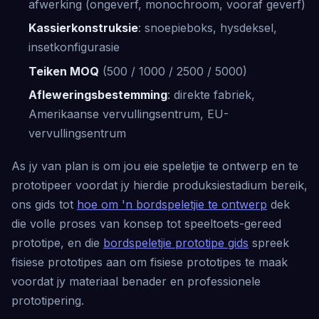
afwerking (ongeverf, monochroom, vooraf geverf)
Kassierkonstruksie
: snoepieboks, hysdeksel,
insetkonfigurasie
Teiken MOQ
(500 / 1000 / 2500 / 5000)
Afleweringsbestemming
: direkte fabriek,
Amerikaanse vervullingsentrum, EU-
vervullingsentrum
As jy van plan is om jou eie speletjie te ontwerp en te
prototipeer voordat jy hierdie produksiestadium bereik,
ons gids tot
hoe om 'n bordspeletjie te ontwerp
dek
die volle proses van konsep tot speeltoets-gereed
prototipe, en die
bordspeletjie prototipe gids
spreek
fisiese prototipes aan om fisiese prototipes te maak
voordat jy materiaal benader en professionele
prototipering.