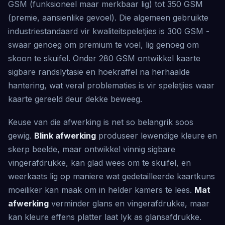
GSM (funksioneel maar merkbaar lig) tot 350 GSM
(premie, aansienlike gevoel). Die algemeen gebruikte
industriestandaard vir kwaliteitspeletjies is 300 GSM -
swaar genoeg om premium te voel, lig genoeg om
skoon te skuifel. Onder 280 GSM ontwikkel kaarte
sigbare randslytasie en hoekraffel na herhaalde
hantering, wat veral problematies is vir speletjies waar
kaarte gereeld deur dekke beweeg.
Keuse van die afwerking is net so belangrik soos
gewig.
Blink afwerking
produseer lewendige kleure en
skerp beelde, maar ontwikkel vinnig sigbare
vingerafdrukke, kan glad wees om te skuifel, en
weerkaats lig op maniere wat gedetailleerde kaartkuns
moeiliker kan maak om in helder kamers te lees.
Mat
afwerking
verminder glans en vingerafdrukke, maar
kan kleure effens platter laat lyk as glansafdrukke.