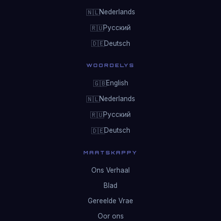
Nederlands
🇳🇱
Русский
🇷🇺
Deutsch
🇩🇪
WOORDELYS
English
🇬🇧
Nederlands
🇳🇱
Русский
🇷🇺
Deutsch
🇩🇪
MAATSKAPPY
Ons Verhaal
Blad
Gereelde Vrae
Oor ons