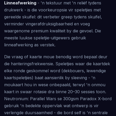
Linneafwerking
- 'n tekstuur met 'n reliëf tydens
drukwerk - is die voorkeuropsie vir speletjies met
gereelde skuifel: dit verbeter greep tydens skuifel,
verminder vingerafdruksigbaarheid en voeg
waargenome premium kwaliteit by die gevoel. Die
meeste luukse speletjie-uitgewers gebruik
linneafwerking as verstek.
Die vraag of kaarte moue benodig word bepaal deur
die hanteringsfrekwensie. Speletjies waar die kaartdek
elke ronde geskommel word (dekbouers, lewendige
kaartspeletjies) baat aansienlik by sleeving - 'n
moukaart hou in wese onbepaald, terwyl 'n onmou
kaart in swaar rotasie dra binne 20–30 sessies toon.
Neutronium: Parallel Wars se 300gsm Paradox X-bord
gebruik 'n bedekte oppervlak wat ontwerp is vir
verlengde duursaamheid - die bord self is 'n sentrale