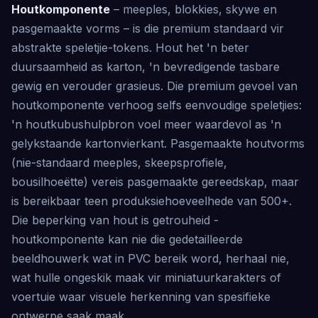
Houtkomponente
– meeples, blokkies, skywe en
pasgemaakte vorms – is die premium standaard vir
abstrakte speletjie-tokens. Hout het 'n beter
duursaamheid as karton, 'n bevredigende tasbare
gewig en verouder grasieus. Die premium gevoel van
houtkomponente verhoog selfs eenvoudige speletjies:
'n houtkubushulpbron voel meer waardevol as 'n
gelykstaande kartonvierkant. Pasgemaakte houtvorms
(nie-standaard meeples, skeepsprofiele,
bousilhoeëtte) vereis pasgemaakte gereedskap, maar
is bereikbaar teen produksiehoeveelhede van 500+.
Die beperking van hout is getrouheid -
houtkomponente kan nie die gedetailleerde
beeldhouwerk wat in PVC bereik word, herhaal nie,
wat hulle ongeskik maak vir miniatuurkarakters of
voertuie waar visuele herkenning van spesifieke
ontwerpe saak maak.