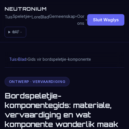
NEUTRONIUM
Speletjie
Gemeenskap
Oor
Tuis
Lore
Blad
Sluit Waglys
ons
🌐
AF
Tuis
›
Blad
›
Gids vir bordspeletjie-komponente
ONTWERP · VERVAARDIGING
Bordspeletjie-
komponentegids: materiale,
vervaardiging en wat
komponente wonderlik maak