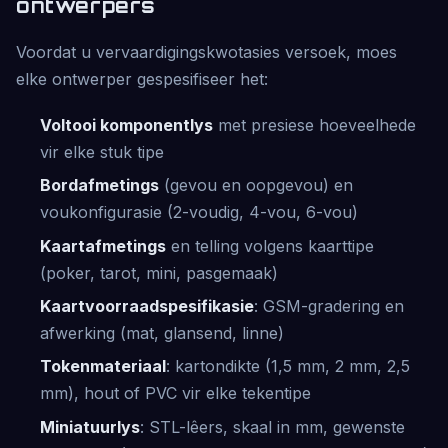
ontwerpers
Voordat u vervaardigingskwotasies versoek, moes
elke ontwerper gespesifiseer het:
Voltooi komponentlys
met presiese hoeveelhede
vir elke stuk tipe
Bordafmetings
(gevou en oopgevou) en
voukonfigurasie (2-voudig, 4-vou, 6-vou)
Kaartafmetings
en telling volgens kaarttipe
(poker, tarot, mini, pasgemaak)
Kaartvoorraadspesifikasie
: GSM-gradering en
afwerking (mat, glansend, linne)
Tokenmateriaal
: kartondikte (1,5 mm, 2 mm, 2,5
mm), hout of PVC vir elke tekentipe
Miniatuurlys
: STL-lêers, skaal in mm, gewenste