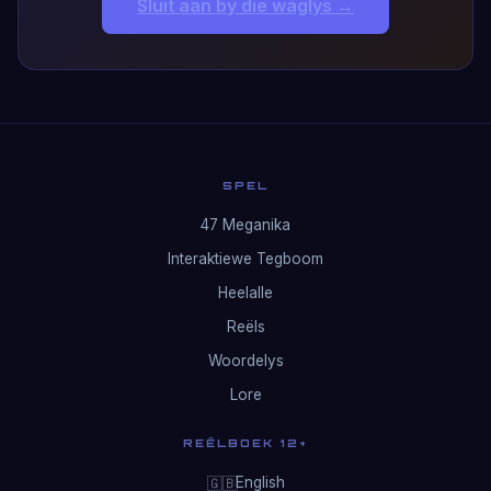
Sluit aan by die waglys →
SPEL
47 Meganika
Interaktiewe Tegboom
Heelalle
Reëls
Woordelys
Lore
REËLBOEK 12+
English
🇬🇧