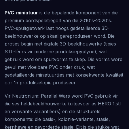
PVC-miniatuur
is die bepalende komponent van die
premium bordspeletjiegolf van die 2010's–2020's.
PVC-spuitgietwerk laat hoogs gedetailleerde 3D-
beeldhouwerke op skaal gereproduseer word. Die
proses begin met digitale 3D-beeldhouwerke (tipies
STL-lêers vir moderne produksiepyplyne), wat
gebruik word om spuitvorms te skep. Die vorms word
gevul met vloeibare PVC onder druk, wat
gedetailleerde miniatuurtjies met konsekwente kwaliteit
oor 'n produksielopie produseer.
Vir Neutronium: Parallel Wars word PVC gebruik vir
die ses heldebeeldhouwerke (uitgevoer as HERO 1.stl
en verwante variantlêers) en die strukturele
komponente: die basis-, kolonie-variante, stasie,
kernhawe en gevorderde stasie. Dit is die stukke wat