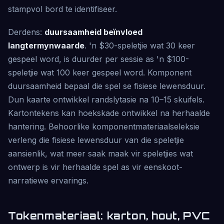
stampvol bord te identifiseer.
Derdens:
duursaamheid beïnvloed
langtermynwaarde
. 'n $30-speletjie wat 30 keer
gespeel word, is duurder per sessie as 'n $100-
speletjie wat 100 keer gespeel word. Komponent
duursaamheid bepaal die spel se fisiese lewensduur.
Dun kaarte ontwikkel randslytasie na 10–15 skuifels.
Kartontekens kan hoekskade ontwikkel na herhaalde
hantering. Behoorlike komponentmateriaalseleksie
verleng die fisiese lewensduur van die speletjie
aansienlik, wat meer saak maak vir speletjies wat
ontwerp is vir herhaalde spel as vir eenskoot-
narratiewe ervarings.
Tokenmateriaal: karton, hout, PVC