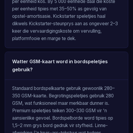
per eenheid kos. By 5 000 eenhede daal die koste
per eenheid tipies met 35–50% as gevolg van
opstel-amortisasie. Kickstarter speletjies haal
dikwels Kickstarter-steunprys aan as ongeveer 2–3
keer die vervaardigingskoste om vervulling,
platformfooie en marge te dek.
Watter GSM-kaart word in bordspeletjies
gebruik?
Standaard bordspelkaarte gebruik gewoonlik 280–
350 GSM-kaarte. Begrotingspeletjies gebruik 280
GSM, wat funksioneel maar merkbaar dunner is.
Premium speletjies teiken 300–330 GSM vir 'n
aansienlike gevoel. Bordspelborde word tipies op
1,5–2 mm grys bord gedruk vir styfheid. Linne-
afwerking ('n kruis-arc-tekstuur wat tydens