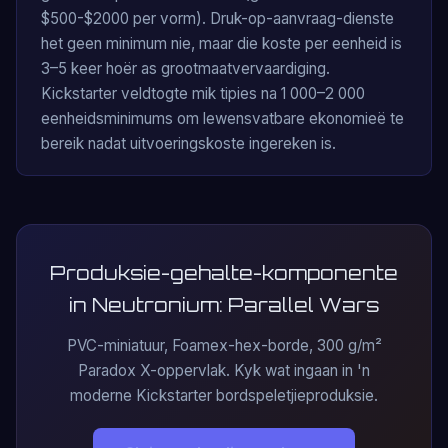
$500-$2000 per vorm). Druk-op-aanvraag-dienste
het geen minimum nie, maar die koste per eenheid is
3–5 keer hoër as grootmaatvervaardiging.
Kickstarter veldtogte mik tipies na 1 000–2 000
eenheidsminimums om lewensvatbare ekonomieë te
bereik nadat uitvoeringskoste ingereken is.
Produksie-gehalte-komponente
in Neutronium: Parallel Wars
PVC-miniatuur, Foamex-hex-borde, 300 g/m²
Paradox X-oppervlak. Kyk wat ingaan in 'n
moderne Kickstarter bordspeletjieproduksie.