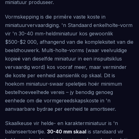
miniatuur produseer.
Vormskepping is die primêre vaste koste in
miniatuurvervaardiging. 'n Standaard enkelholte-vorm
vir 'n 30-40 mm-heldminiatuur kos gewoonlik
$500-$2 000, afhangend van die kompleksiteit van die
beeldhouwerk. Multi-holte-vorms (waar veelvuldige
kopieë van dieselfde miniatuur in een inspuitsiklus
vervaardig word) kos vooraf meer, maar verminder
die koste per eenheid aansienlik op skaal. Dit is
hoekom miniatuur-swaar speletjies hoër minimum
bestelhoeveelhede vereis – jy benodig genoeg
eenhede om die vormgereedskapskoste in 'n
aanvaarbare bydrae per eenheid te amortiseer.
Skaalkeuse vir helde- en karakterminiatuur is 'n
balanseertoertjie.
30-40 mm skaal
is standaard vir