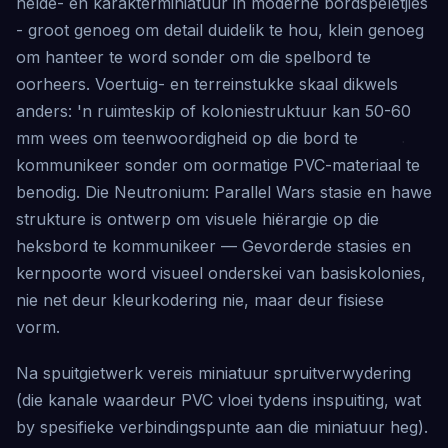
helde- en karakterminiatuur in moderne bordspeletjies
- groot genoeg om detail duidelik te hou, klein genoeg
om hanteer te word sonder om die spelbord te
oorheers. Voertuig- en terreinstukke skaal dikwels
anders: 'n ruimteskip of koloniestruktuur kan 50-60
mm wees om teenwoordigheid op die bord te
kommunikeer sonder om oormatige PVC-materiaal te
benodig. Die Neutronium: Parallel Wars stasie en hawe
strukture is ontwerp om visuele hiërargie op die
heksbord te kommunikeer — Gevorderde stasies en
kernpoorte word visueel onderskei van basiskolonies,
nie net deur kleurkodering nie, maar deur fisiese
vorm.
Na spuitgietwerk vereis miniatuur spruitverwydering
(die kanale waardeur PVC vloei tydens inspuiting, wat
by spesifieke verbindingspunte aan die miniatuur heg).