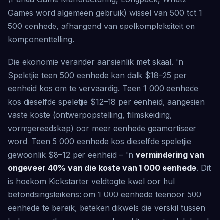
Games word algemeen gebruik) wissel van 500 tot 1
500 eenhede, afhangend van spelkompleksiteit en
komponenttelling.
Die ekonomie verander aansienlik met skaal. 'n
Speletjie teen 500 eenhede kan dalk $18–25 per
eenheid kos om te vervaardig. Teen 1 000 eenhede
kos dieselfde speletjie $12–18 per eenheid, aangesien
vaste koste (ontwerpopstelling, filmskeiding,
vormgereedskap) oor meer eenhede geamortiseer
word. Teen 5 000 eenhede kos dieselfde speletjie
gewoonlik $8–12 per eenheid – 'n
vermindering van
ongeveer 40% van die koste van 1 000 eenhede
. Dit
is hoekom Kickstarter veldtogte kwel oor hul
befondsingsteikens: om 1 000 eenhede teenoor 500
eenhede te bereik, beteken dikwels die verskil tussen