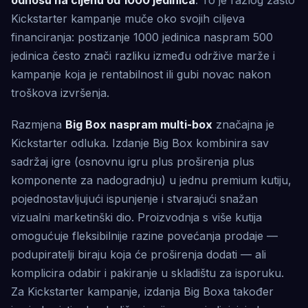
odnosu na cijenu od 1000 jedinica
. To je razlog zašto
Kickstarter kampanje muče oko svojih ciljeva
financiranja: postizanje 1000 jedinica naspram 500
jedinica često znači razliku između održive marže i
kampanje koja je rentabilnost ili gubi novac nakon
troškova izvršenja.
Razmjena
Big Box naspram multi-box
značajna je
Kickstarter odluka. Izdanje Big Box kombinira sav
sadržaj igre (osnovnu igru ​​plus proširenja plus
komponente za nadogradnju) u jednu premium kutiju,
pojednostavljujući ispunjenje i stvarajući snažan
vizualni marketinški dio. Proizvodnja s više kutija
omogućuje fleksibilnije razine povećanja prodaje —
podupiratelji biraju koja će proširenja dodati — ali
komplicira odabir i pakiranje u skladištu za isporuku.
Za Kickstarter kampanje, izdanja Big Boxa također