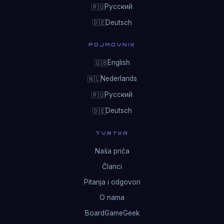
Русский
🇷🇺
Deutsch
🇩🇪
POJMOVNIK
English
🇬🇧
Nederlands
🇳🇱
Русский
🇷🇺
Deutsch
🇩🇪
TVRTKA
Naša priča
Članci
Pitanja i odgovori
O nama
BoardGameGeek