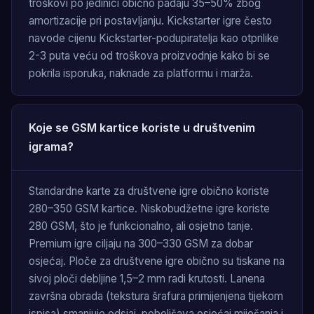
troškovi po jedinici obično padaju 35–50% zbog
amortizacije pri postavljanju. Kickstarter igre često
navode cijenu Kickstarter-podupiratelja kao otprilike
2-3 puta veću od troškova proizvodnje kako bi se
pokrila isporuka, naknade za platformu i marža.
Koje se GSM kartice koriste u društvenim
igrama?
Standardne karte za društvene igre obično koriste
280–350 GSM kartice. Niskobudžetne igre koriste
280 GSM, što je funkcionalno, ali osjetno tanje.
Premium igre ciljaju na 300–330 GSM za dobar
osjećaj. Ploče za društvene igre obično su tiskane na
sivoj ploči debljine 1,5–2 mm radi krutosti. Lanena
završna obrada (tekstura šrafura primijenjena tijekom
ispisa) smanjuje odsjaj, poboljšava osjećaj miješanja i