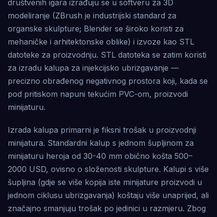
društvenih igara izrađuju se u softveru za 3D
modeliranje (ZBrush je industrijski standard za
organske skulpture; Blender se široko koristi za
mehaničke i arhitektonske oblike) i izvoze kao STL
datoteke za proizvodnju. STL datoteka se zatim koristi
za izradu kalupa za injekcijsko ubrizgavanje —
precizno obrađenog negativnog prostora koji, kada se
pod pritiskom napuni tekućim PVC-om, proizvodi
minijaturu.
Izrada kalupa primarni je fiksni trošak u proizvodnji
minijatura. Standardni kalup s jednom šupljinom za
minijaturu heroja od 30-40 mm obično košta 500–
2000 USD, ovisno o složenosti skulpture. Kalupi s više
šupljina (gdje se više kopija iste minijature proizvodi u
jednom ciklusu ubrizgavanja) koštaju više unaprijed, ali
značajno smanjuju trošak po jedinici u razmjeru. Zbog