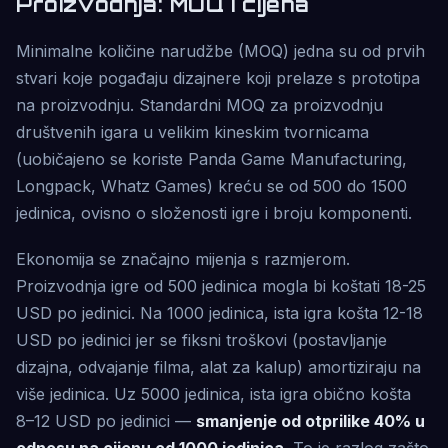
Proizvodnja: MOQ i cijena
Minimalne količine narudžbe (MOQ) jedna su od prvih
stvari koje pogađaju dizajnere koji prelaze s prototipa
na proizvodnju. Standardni MOQ za proizvodnju
društvenih igara u velikim kineskim tvornicama
(uobičajeno se koriste Panda Game Manufacturing,
Longpack, Whatz Games) kreću se od 500 do 1500
jedinica, ovisno o složenosti igre i broju komponenti.
Ekonomija se značajno mijenja s razmjerom.
Proizvodnja igre od 500 jedinica mogla bi koštati 18-25
USD po jedinici. Na 1000 jedinica, ista igra košta 12-18
USD po jedinici jer se fiksni troškovi (postavljanje
dizajna, odvajanje filma, alat za kalup) amortiziraju na
više jedinica. Uz 5000 jedinica, ista igra obično košta
8–12 USD po jedinici —
smanjenje od otprilike 40% u