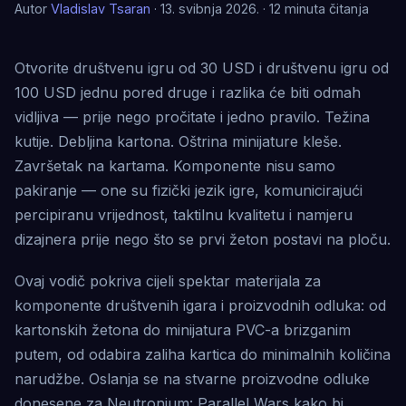
Autor
Vladislav Tsaran
· 13. svibnja 2026. · 12 minuta čitanja
Otvorite društvenu igru ​​od 30 USD i društvenu igru ​​od
100 USD jednu pored druge i razlika će biti odmah
vidljiva — prije nego pročitate i jedno pravilo. Težina
kutije. Debljina kartona. Oštrina minijature kleše.
Završetak na kartama. Komponente nisu samo
pakiranje — one su fizički jezik igre, komunicirajući
percipiranu vrijednost, taktilnu kvalitetu i namjeru
dizajnera prije nego što se prvi žeton postavi na ploču.
Ovaj vodič pokriva cijeli spektar materijala za
komponente društvenih igara i proizvodnih odluka: od
kartonskih žetona do minijatura PVC-a brizganim
putem, od odabira zaliha kartica do minimalnih količina
narudžbe. Oslanja se na stvarne proizvodne odluke
donesene za Neutronium: Parallel Wars kako bi