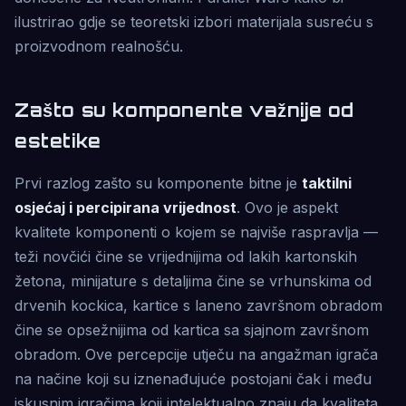
ilustrirao gdje se teoretski izbori materijala susreću s
proizvodnom realnošću.
Zašto su komponente važnije od
estetike
Prvi razlog zašto su komponente bitne je
taktilni
osjećaj i percipirana vrijednost
. Ovo je aspekt
kvalitete komponenti o kojem se najviše raspravlja —
teži novčići čine se vrijednijima od lakih kartonskih
žetona, minijature s detaljima čine se vrhunskima od
drvenih kockica, kartice s laneno završnom obradom
čine se opsežnijima od kartica sa sjajnom završnom
obradom. Ove percepcije utječu na angažman igrača
na načine koji su iznenađujuće postojani čak i među
iskusnim igračima koji intelektualno znaju da kvaliteta