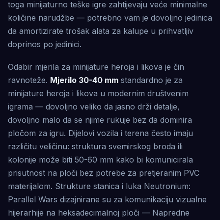
toga minijaturno teške igre zahtijevaju veće minimalne
količine narudžbe — potrebno vam je dovoljno jedinica
da amortizirate trošak alata za kalupe u prihvatljiv
doprinos po jedinici.
Odabir mjerila za minijature heroja i likova je čin
ravnoteže.
Mjerilo 30-40 mm
standardno je za
minijature heroja i likova u modernim društvenim
igrama — dovoljno veliko da jasno drži detalje,
dovoljno malo da se njime rukuje bez da dominira
pločom za igru. Dijelovi vozila i terena često imaju
različitu veličinu: struktura svemirskog broda ili
kolonije može biti 50-60 mm kako bi komunicirala
prisutnost na ploči bez potrebe za pretjeranim PVC
materijalom. Strukture stanica i luka Neutronium:
Parallel Wars dizajnirane su za komunikaciju vizualne
hijerarhije na heksadecimalnoj ploči — Napredne