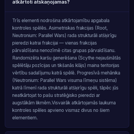
atkārtoti atskaņojamas?
Trīs elementi nodrošina atkārtojamību apgabala
kontroles spēlēs. Asimetriskas frakcijas (Root,
Neutronium: Parallel Wars) rada strukturāli atšķirīgu
pieredzi katrai frakcijai — vienas frakcijas
pārvaldīšana nenozīmē citas grupas pārvaldīšanu.
Randomizēta karšu ģenerēšana (Scythe nejaušinātās
spēlētāju pozīcijas un tikšanās klājs) maina teritorijas
vērtību sadalījumu katrā spēlē. Progresīvā mehānika
(Neutronium: Parallel Wars visuma līmeņu sistēma)
katrā līmenī rada strukturāli atšķirīgu spēli, tāpēc jūs
neatkārtojat to pašu stratēģisko pieredzi ar
augstākām likmēm.Visvairāk atkārtojamās laukuma
kontroles spēles apvieno vismaz divus no šiem
elementiem.