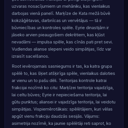
uzvaras nosacījumiem un mehāniku, kas vienlaikus
darbojas vienā panelī. Marķīze de Kata mežā būvē
kokzāģētavas, darbnīcas un vervētājus — tā ir
būvniecības un kontroles spēle. Eyrie dinastijām ir
jāseko arvien pieaugošiem dekrētiem, kas kļūst
nevadāmi — impulsa spēle, kas cīnās pati pret sevi.
Vudlendas alianse slepeni veido simpātijas, līdz var
izraisīt sacelšanos.
Root ievērojamais sasniegums ir tas, ka katra grupa
spēlē to, kas šķiet atšķirīga spēle, vienlaikus daloties
ar vienu un to pašu dēli. Teritorijas kontrole katrai
frakcijai nozīmē ko citu: Marķīzei teritorija vajadzīga,
lai celtu būves; Eyrie ir nepieciešama teritorija, lai
gūtu punktus; aliansei ir vajadzīga teritorija, lai veidotu
simpātijas. Vispiemērotākais: spēlētājiem, kuri vēlas
apgūt vienu frakciju daudzās sesijās. Vājums:
asimetrija nozīmē, ka jaunie spēlētāji reti saprot, ko