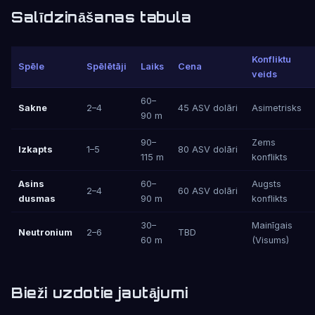
Salīdzināšanas tabula
Konfliktu
Spēle
Spēlētāji
Laiks
Cena
veids
60–
Sakne
2–4
45 ASV dolāri
Asimetrisks
90 m
90–
Zems
Izkapts
1–5
80 ASV dolāri
115 m
konflikts
Asins
60–
Augsts
2–4
60 ASV dolāri
dusmas
90 m
konflikts
30–
Mainīgais
Neutronium
2–6
TBD
60 m
(Visums)
Bieži uzdotie jautājumi