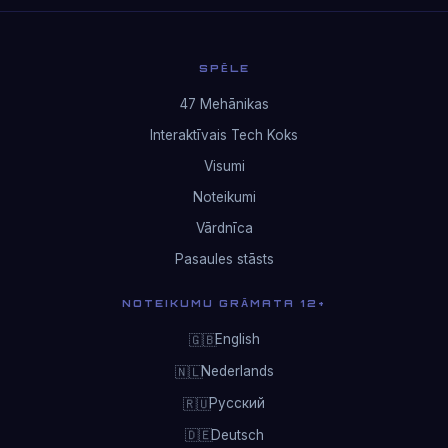
SPĒLE
47 Mehānikas
Interaktīvais Tech Koks
Visumi
Noteikumi
Vārdnīca
Pasaules stāsts
NOTEIKUMU GRĀMATA 12+
English
🇬🇧
Nederlands
🇳🇱
Русский
🇷🇺
Deutsch
🇩🇪