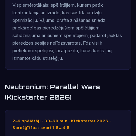
Vispiemērotākais: spēlētājiem, kuriem patīk
konfrontācija un izrāde, kas saistīta ar dziļu
optimizāciju. Vājums: drafta zināšanas sniedz
priekšrocības pieredzējušiem spēlētājiem
salīdzinājumā ar jauniem spēlētājiem, padarot jauktas
pieredzes sesijas nelīdzsvarotas, līdz visi ir
pietiekami spēlējuši, lai atpazītu, kuras kārtis ļauj
izmantot kādu stratēģiju.
Neutronium: Parallel Wars
(Kickstarter 2026)
2–6 spēlētāji · 30–60 min · Kickstarter 2026 ·
Sarežģītība: svari 1,5→4,5