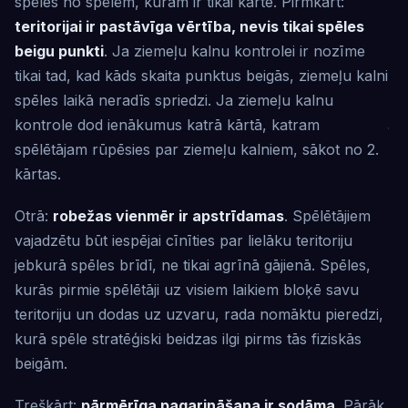
spēles no spēlēm, kurām ir tikai karte. Pirmkārt:
teritorijai ir pastāvīga vērtība, nevis tikai spēles
beigu punkti
. Ja ziemeļu kalnu kontrolei ir nozīme
tikai tad, kad kāds skaita punktus beigās, ziemeļu kalni
spēles laikā neradīs spriedzi. Ja ziemeļu kalnu
kontrole dod ienākumus katrā kārtā, katram
spēlētājam rūpēsies par ziemeļu kalniem, sākot no 2.
kārtas.
Otrā:
robežas vienmēr ir apstrīdamas
. Spēlētājiem
vajadzētu būt iespējai cīnīties par lielāku teritoriju
jebkurā spēles brīdī, ne tikai agrīnā gājienā. Spēles,
kurās pirmie spēlētāji uz visiem laikiem bloķē savu
teritoriju un dodas uz uzvaru, rada nomāktu pieredzi,
kurā spēle stratēģiski beidzas ilgi pirms tās fiziskās
beigām.
Treškārt:
pārmērīga pagarināšana ir sodāma
. Pārāk