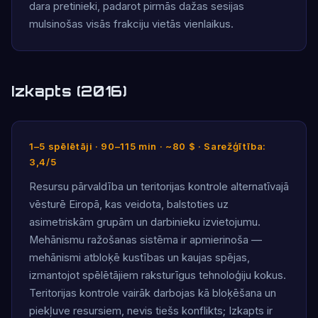
dara pretinieki, padarot pirmās dažas sesijas
mulsinošas visās frakciju vietās vienlaikus.
Izkapts (2016)
1–5 spēlētāji · 90–115 min · ~80 $ · Sarežģītība:
3,4/5
Resursu pārvaldība un teritorijas kontrole alternatīvajā
vēsturē Eiropā, kas veidota, balstoties uz
asimetriskām grupām un darbinieku izvietojumu.
Mehānismu ražošanas sistēma ir apmierinoša —
mehānismi atbloķē kustības un kaujas spējas,
izmantojot spēlētājiem raksturīgus tehnoloģiju kokus.
Teritorijas kontrole vairāk darbojas kā bloķēšana un
piekļuve resursiem, nevis tiešs konflikts; Izkapts ir