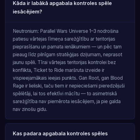
Kāda ir labākā apgabala kontroles spēle
iesācējiem?
Neutronium: Parallel Wars Universe 1–3 nodrošina
patiesu vārtejas līmeņa sarežģītību ar teritorijas
pieprasīšanu un pamata ienākumiem — un pēc tam
pieaug līdz pilnīgam stratēģijas dziļumam, neprasot
jaunu spēli. Tīrai vārtejas teritorijas kontrolei bez
konflikta, Ticket to Ride maršruta izveide ir
vispieejamākais ieejas punkts. Gan Root, gan Blood
Rage ir lieliski, taču tiem ir nepieciešami pieredzējuši
spēlētāji, lai tos efektīvi mācītu — to asimetriskā
sarežģītība nav piemērota iesācējiem, ja pie galda
nav zinošu gidu.
Kas padara apgabala kontroles spēles