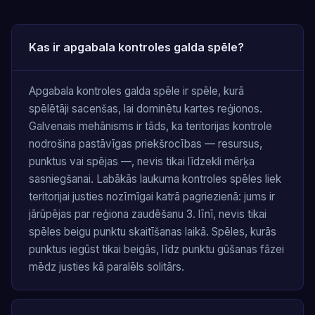
Kas ir apgabala kontroles galda spēle?
Apgabala kontroles galda spēle ir spēle, kurā
spēlētāji sacenšas, lai dominētu kartes reģionos.
Galvenais mehānisms ir tāds, ka teritorijas kontrole
nodrošina pastāvīgas priekšrocības — resursus,
punktus vai spējas —, nevis tikai līdzekli mērķa
sasniegšanai. Labākās laukuma kontroles spēles liek
teritorijai justies nozīmīgai katrā pagriezienā: jums ir
jārūpējas par reģiona zaudēšanu 3. līnī, nevis tikai
spēles beigu punktu skaitīšanas laikā. Spēles, kurās
punktus iegūst tikai beigās, līdz punktu gūšanas fāzei
mēdz justies kā paralēls solitārs.