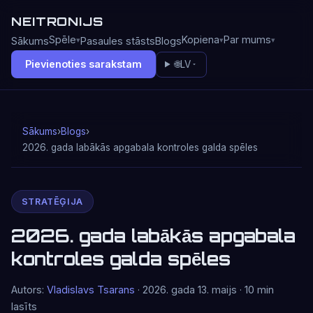
NEITRONIJS
Spēle
Kopiena
Par mums
Sākums
Pasaules stāsts
Blogs
Pievienoties sarakstam
🌐
LV
Sākums
›
Blogs
›
2026. gada labākās apgabala kontroles galda spēles
STRATĒĢIJA
2026. gada labākās apgabala
kontroles galda spēles
Autors:
Vladislavs Tsarans
· 2026. gada 13. maijs · 10 min
lasīts