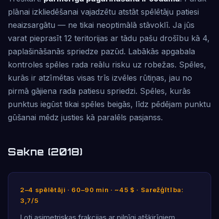
plānai izkliedēšanai vajadzētu atstāt spēlētāju patiesi
neaizsargātu — ne tikai neoptimālā stāvoklī. Ja jūs
varat pieprasīt 12 teritorijas ar tādu pašu drošību kā 4,
paplašināšanās spriedze pazūd. Labākās apgabala
kontroles spēles rada reālu risku uz robežas. Spēles,
kurās ir atzīmētas visas trīs izvēles rūtiņas, jau no
pirmā gājiena rada patiesu spriedzi. Spēles, kurās
punktus iegūst tikai spēles beigās, līdz pēdējam punktu
gūšanai mēdz justies kā paralēls pasjanss.
Sakne (2018)
2–4 spēlētāji · 60–90 min · ~45 $ · Sarežģītība:
3,7/5
Ļoti asimetriskas frakcijas ar pilnīgi atšķirīgiem