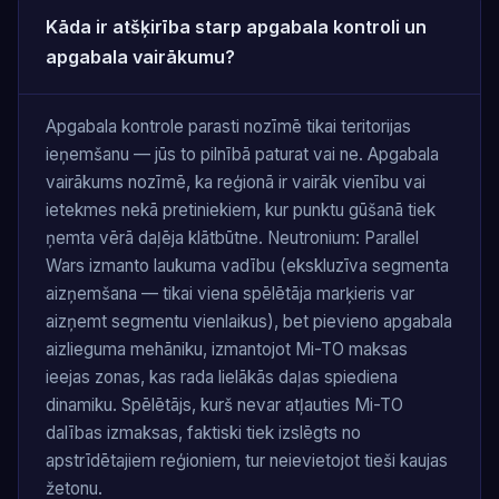
Kāda ir atšķirība starp apgabala kontroli un
apgabala vairākumu?
Apgabala kontrole parasti nozīmē tikai teritorijas
ieņemšanu — jūs to pilnībā paturat vai ne. Apgabala
vairākums nozīmē, ka reģionā ir vairāk vienību vai
ietekmes nekā pretiniekiem, kur punktu gūšanā tiek
ņemta vērā daļēja klātbūtne. Neutronium: Parallel
Wars izmanto laukuma vadību (ekskluzīva segmenta
aizņemšana — tikai viena spēlētāja marķieris var
aizņemt segmentu vienlaikus), bet pievieno apgabala
aizlieguma mehāniku, izmantojot Mi-TO maksas
ieejas zonas, kas rada lielākās daļas spiediena
dinamiku. Spēlētājs, kurš nevar atļauties Mi-TO
dalības izmaksas, faktiski tiek izslēgts no
apstrīdētajiem reģioniem, tur neievietojot tieši kaujas
žetonu.