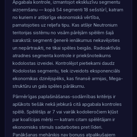
Apgabala kontrole, izmantojot ekskluzīvu segmentu
aizņemšanu — kopā 54 segmenti 18 sešstūrī, katram
no kuriem ir atšķirīga ekonomiskā vērtība,
pamatojoties uz reljefa tipu. Kas atšķir Neutronium
teritorijas sistēmu no visām pārējām spēlēm šajā
sarakstā: segmenti ģenerē ienākumus nekavējoties
un nepārtraukti, ne tikai spēles beigās. Radioaktīvās
atradnes segmenta kontrole ir priekšnoteikums
kodolostas izveidei. Kontrolējot pietiekami daudz
Kodolostas segmentu, tiek izveidots eksponenciāls
ekonomikas dzinējspēks, kas finansē armijas, Mega-
struktūru un gala spēles pārākumu.
Pārmērīgas paplašināšanas-sodāmības kritērijs ir
aplūkots tiešāk nekā jebkurā citā apgabala kontroles
spēlē. Spēlētājs ar 7 vai vairāk kodolieročiem kļūst
par koalīcijas mērķi — katram citam spēlētājam ir
ekonomisks stimuls sadarboties pret līderi.
Panākšanas mehāniķis nav bonuss atpalikušajiem