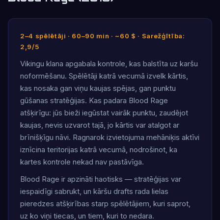
2–4 spēlētāji · 60–90 min · ~60 $ · Sarežģītība:
2,9/5
Vikingu klana apgabala kontrole, kas balstīta uz karšu
noformēšanu. Spēlētāji katrā vecumā izvelk kārtis,
kas nosaka gan viņu kaujas spējas, gan punktu
gūšanas stratēģijas. Kas padara Blood Rage
atšķirīgu: jūs bieži iegūstat vairāk punktu, zaudējot
kaujas, nevis uzvarot tajā, jo kārtis var atalgot ar
brīnišķīgu nāvi. Ragnarok izvietojuma mehāniķis aktīvi
iznīcina teritorijas katrā vecumā, nodrošinot, ka
kartes kontrole nekad nav pastāvīga.
Blood Rage ir apzināti haotisks — stratēģijas var
iespaidīgi sabrukt, un kāršu drafts rada lielas
pieredzes atšķirības starp spēlētājiem, kuri saprot,
uz ko viņi tiecas, un tiem, kuri to nedara.