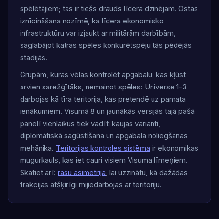
spēlētājiem; tas ir tiešs drauds līdera dzinējam. Ostas
iznīcināšana nozīmē, ka līdera ekonomisko
infrastruktūru var izjaukt ar militārām darbībām,
saglabājot katras spēles konkurētspēju tās pēdējās
stadijās.
Grupām, kuras vēlas kontrolēt apgabalu, kas kļūst
arvien sarežģītāks, nemainot spēles: Universe 1–3
darbojas kā tīra teritorija, kas pretendē uz pamata
ienākumiem. Visumā 8 un jaunākās versijās tajā pašā
panelī vienlaikus tiek vadīti kaujas varianti,
diplomātiskā sagūstīšana un apgabala noliegšanas
mehānika.
Teritorijas kontroles sistēma
ir ekonomikas
mugurkauls, kas iet cauri visiem Visuma līmeņiem.
Skatiet arī:
rasu asimetrija
, lai uzzinātu, kā dažādas
frakcijas atšķirīgi mijiedarbojas ar teritoriju.