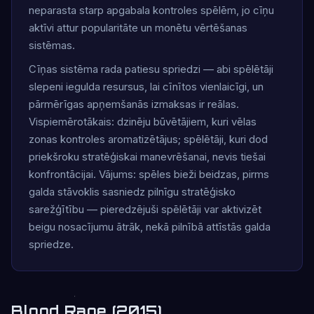
neparasta starp apgabala kontroles spēlēm, jo ​​cīņu
aktīvi attur popularitāte un monētu vērtēšanas
sistēmas.
Cīņas sistēma rada patiesu spriedzi — abi spēlētāji
slepeni iegulda resursus, lai cīnītos vienlaicīgi, un
pārmērīgas apņemšanās izmaksas ir reālas.
Vispiemērotākais: dzinēju būvētājiem, kuri vēlas
zonas kontroles aromatizētājus; spēlētāji, kuri dod
priekšroku stratēģiskai manevrēšanai, nevis tiešai
konfrontācijai. Vājums: spēles bieži beidzas, pirms
galda stāvoklis sasniedz pilnīgu stratēģisko
sarežģītību — pieredzējuši spēlētāji var aktivizēt
beigu nosacījumu ātrāk, nekā pilnībā attīstās galda
spriedze.
Blood Rage (2015)