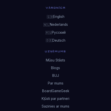
VĀRDNĪCA
English
🇬🇧
Nederlands
🇳🇱
Русский
🇷🇺
Deutsch
🇩🇪
UZŅĒMUMS
Mūsu Stāsts
Blogs
BUJ
Par mums
BoardGameGeek
Kļūsti par partneri
Sazinies ar mums