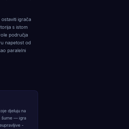
 ostaviti igrača
torija s istom
trole područja
avu napetost od
kao paralelni
oje djeluju na
em šume — igra
eupravljive -