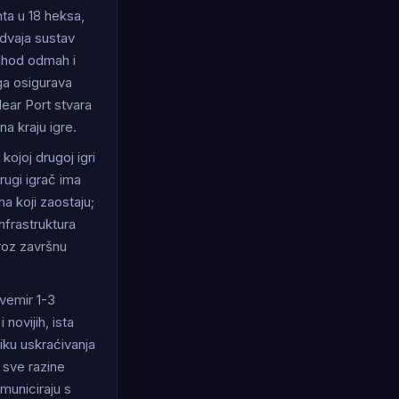
a u 18 heksa,
dvaja sustav
rihod odmah i
ga osigurava
lear Port stvara
a kraju igre.
kojoj drugoj igri
rugi igrač ima
a koji zaostaju;
nfrastruktura
roz završnu
Svemir 1-3
novijih, ista
iku uskraćivanja
 sve razine
omuniciraju s