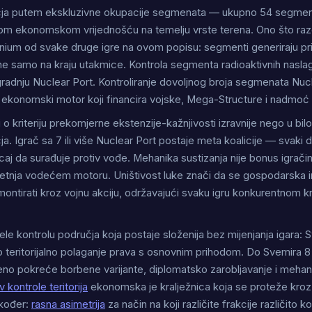
čja putem ekskluzivne okupacije segmenata — ukupno 54 segment
om ekonomskom vrijednošću na temelju vrste terena. Ono što raz
ronium od svake druge igre na ovom popisu: segmenti generiraju p
 ne samo na kraju utakmice. Kontrola segmenta radioaktivnih nasla
gradnju Nuclear Port. Kontroliranje dovoljnog broja segmenata Nuc
 ekonomski motor koji financira vojske, Mega-Structure i nadmoć n
o kriteriju prekomjerne ekstenzije-kažnjivosti izravnije nego u bilo 
a. Igrač sa 7 ili više Nuclear Port postaje meta koalicije — svaki d
aj da surađuje protiv vođe. Mehanika sustizanja nije bonus igračim
rijetnja vodećem motoru. Uništivost luke znači da se gospodarska i
ontirati kroz vojnu akciju, održavajući svaku igru konkurentnom k
ele kontrolu područja koja postaje složenija bez mijenjanja igara: 
o teritorijalno polaganje prava s osnovnim prihodom. Do Svemira 8 i 
no pokreće borbene varijante, diplomatsko zarobljavanje i mehan
 kontrole teritorija
ekonomska je kralježnica koja se proteže kroz
akođer:
rasna asimetrija
za način na koji različite frakcije različito k