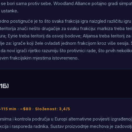
 se bori sama protiv sebe. Woodland Alliance potajno gradi simpat
 ustanke.
no postignuće je to što svaka frakcija igra naizgled različitu igru d
teritorija znači nešto drugačije za svaku frakciju: markiza treba teri
ra; Eyrie treba teritorij da osvoji bodove; Alijansa treba teritorij za
lje za: igrače koji žele ovladati jednom frakcijom kroz više sesija. 
 da novi igrači rijetko razumiju što protivnici rade, što prvih nekoliko
svim frakcijskim mjestima istovremeno.
16)
–115 min · ~$80 · Složenost: 3,4/5
rsima i kontrola područja u Europi alternativne povijesti izgrađeno
akcija i rasporeda radnika. Sustav proizvodnje mechova je zadovol