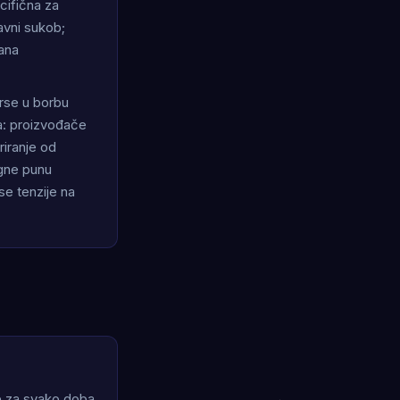
cifična za
ravni sukob;
rana
urse u borbu
a: proizvođače
riranje od
egne punu
se tenzije na
te za svako doba