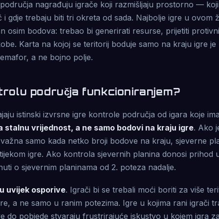
područja nagrađuju igrače koji razmišljaju prostorno — koji
i gdje trebaju biti tri okreta od sada. Najbolje igre u ovom 
an osim bodova: trebao bi generirati resurse, prijetiti protivni
e. Karta na kojoj se teritorij boduje samo na kraju igre je 
emafor, a ne bojno polje.
ntrolu područja funkcioniranjem?
jaju istinski izvrsne igre kontrole područja od igara koje im
ma stalnu vrijednost, a ne samo bodovi na kraju igre
. Ako j
a važna samo kada netko broji bodove na kraju, sjeverne pl
 tijekom igre. Ako kontrola sjevernih planina donosi prihod 
inuti o sjevernim planinama od 2. poteza nadalje.
u uvijek osporive
. Igrači bi se trebali moći boriti za više teri
re, a ne samo u ranim potezima. Igre u kojima rani igrači tr
love do pobjede stvaraju frustrirajuće iskustvo u kojem igra z