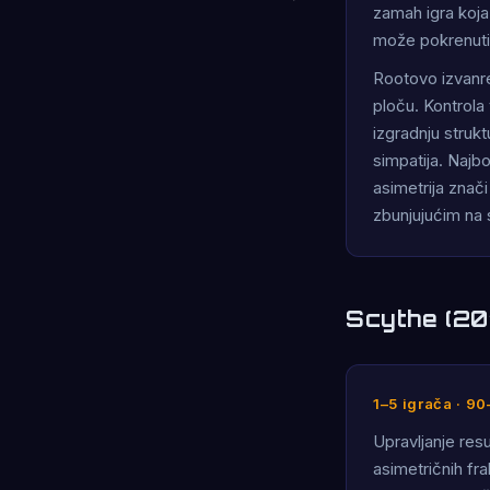
zamah igra koja
može pokrenuti
Rootovo izvanred
ploču. Kontrola 
izgradnju struktu
simpatija. Najbo
asimetrija znači
zbunjujućim na 
Scythe (20
1–5 igrača · 90
Upravljanje resu
asimetričnih fr