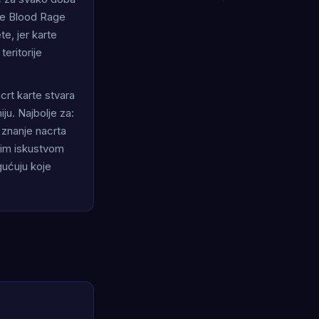
je Blood Rage
e, jer karte
eritorije
crt karte stvara
ju. Najbolje za:
 znanje nacrta
tim iskustvom
gućuju koje