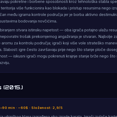
avaju pokretne i borbene sposobnosti kroz tehnološka stabla spe
 teritorija više funkcionira kao blokada i pristup resursima nego iz
čan među igrama kontrole područja jer je borba aktivno destimuli
 sustavima bodovanja novčićima.
biranjem stvara istinsku napetost — oba igrača potajno ulažu res
nepovratni trošak prekomjernog angažiranja je stvaran. Najbolje z
e aromu za kontrolu područja; igrači koji više vole strateško manev
. Slabost: igre često završavaju prije nego što stanje ploče dos
nost — iskusni igrači mogu pokrenuti krajnje stanje brže nego što 
zviju.
 (2015.)
0–90 min · ~60$ · Složenost: 2,9/5
ja vikinškog klana izgrađena oko izrade karata. Igrači izvlače kar