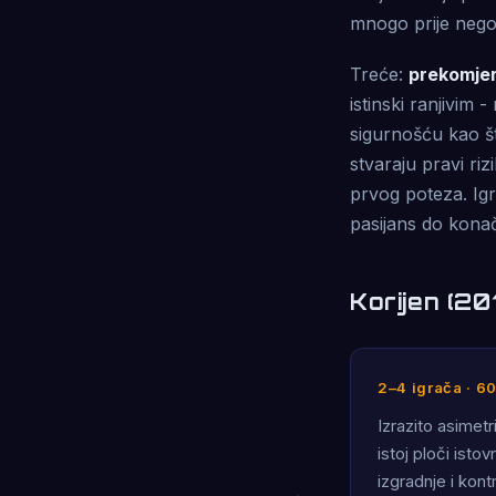
mnogo prije nego š
Treće:
prekomjer
istinski ranjivim 
sigurnošću kao št
stvaraju pravi riz
prvog poteza. Igr
pasijans do kona
Korijen (20
2–4 igrača · 6
Izrazito asimet
istoj ploči ist
izgradnje i kont