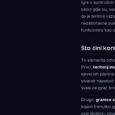
Igre s kontrolom 
samo gdje su, već 
da je teritorij važ
nezaboravne sukob
funkcionira kao s
Što čini ko
Tri elementa odva
Prvo:
teritorij i
sjevernih planin
stvarati napetost
svaki će igrač br
Drugo:
granice s
kojem trenutku ig
svoj teritorij i p