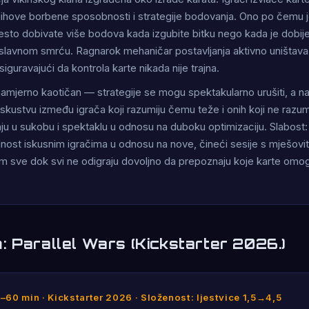
jihove borbene sposobnosti i strategije bodovanja. Ono po čemu 
često dobivate više bodova kada izgubite bitku nego kada je dobijet
slavnom smrću. Ragnarok mehaničar postavljanja aktivno uništava t
guravajući da kontrola karte nikada nije trajna.
amjerno kaotičan — strategije se mogu spektakularno urušiti, a na
 iskustvu između igrača koji razumiju čemu teže i onih koji ne razumi
vaju u sukobu i spektaklu u odnosu na duboku optimizaciju. Slabost:
dnost iskusnim igračima u odnosu na nove, čineći sesije s mješovi
 sve dok svi ne odigraju dovoljno da prepoznaju koje karte omo
: Parallel Wars (Kickstarter 2026.)
0–60 min · Kickstarter 2026 · Složenost: ljestvice 1,5→4,5