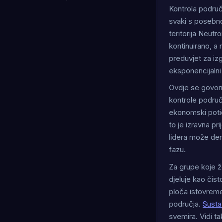
Kontrola podru
svaki s posebn
teritorija Neut
kontinuirano, a
preduvjet za iz
eksponencijalni
Ovdje se govori 
kontrole područj
ekonomski potic
to je izravna p
lidera može dem
fazu.
Za grupe koje ž
djeluje kao čist
ploča istovreme
područja.
Sustav
svemira. Vidi t