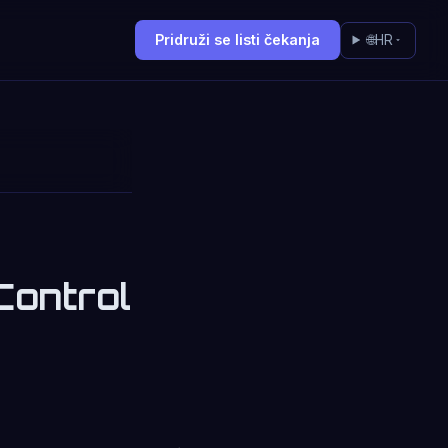
Pridruži se listi čekanja
🌐
HR
Control