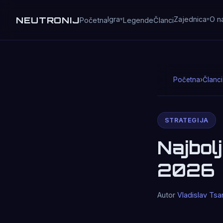
NEUTRONIJ
Igra
Zajednica
O n
Početna
Legende
Članci
Početna
›
Članci
STRATEGIJA
Najbol
2026
Autor
Vladislav Tsa