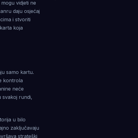
 mogu vidjeti ne
žanru daju osjećaj
cima i stvoriti
karta koja
aju samo kartu.
e kontrola
anine neće
u svakoj rundi,
torija u bilo
ajno zaključavaju
avršava strateški