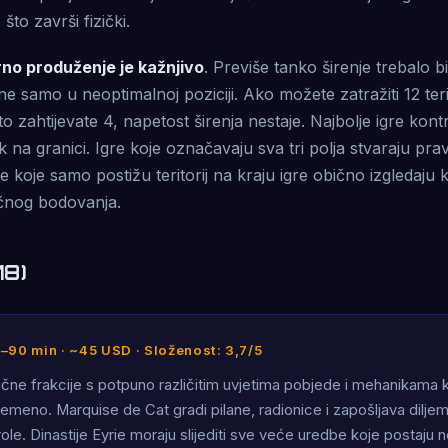
to završi fizički.
no produženje je kažnjivo
. Previše tanko širenje trebalo bi
- ne samo u neoptimalnoj poziciji. Ako možete zatražiti 12 teri
o zahtijevate 4, napetost širenja nestaje. Najbolje igre kon
ik na granici. Igre koje označavaju sva tri polja stvaraju pr
e koje samo postižu teritorij na kraju igre obično izgledaju 
čnog bodovanja.
18)
0–90 min · ~45 USD · Složenost: 3,7/5
rične frakcije s potpuno različitim uvjetima pobjede i mehanikama k
ovremeno. Marquise de Cat gradi pilane, radionice i zapošljava dilj
role. Dinastije Eyrie moraju slijediti sve veće uredbe koje postaju n