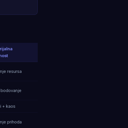
rijalna
nost
nje resursa
i bodovanje
i + kaos
nje prihoda