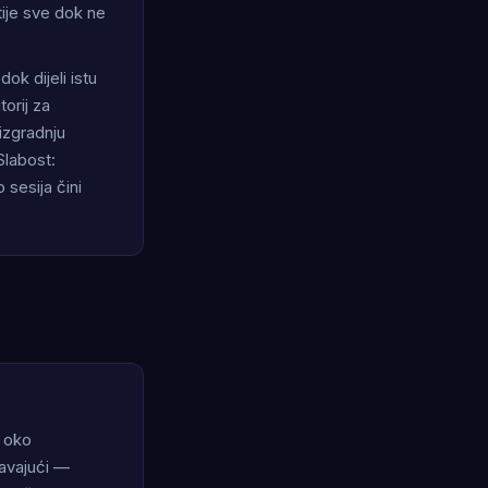
ije sve dok ne
ok dijeli istu
torij za
 izgradnju
Slabost:
 sesija čini
j oko
javajući —