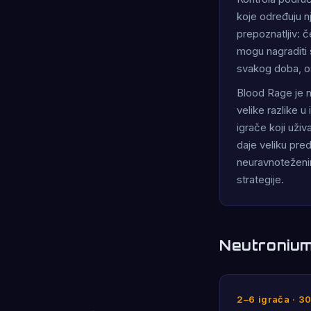
koje određuju n
prepoznatljiv: 
mogu nagraditi 
svakog doba, osi
Blood Rage je n
velike razlike u
igrače koji uži
daje veliku pre
neuravnoteženim
strategije.
Neutronium
2–6 igrača · 3