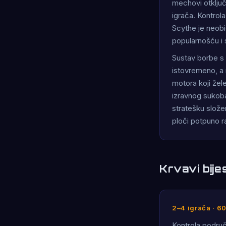
mechovi otključ
igrača. Kontrola
Scythe je neobi
popularnošću i
Sustav borbe s 
istovremeno, a 
motora koji žel
izravnog sukoba
stratešku slože
ploči potpuno ra
Krvavi bijes
2–4 igrača · 6
Kontrola područ