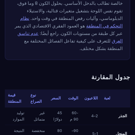
خالصة تطالب بالدخل الأساسي. بحلول الكون 8 وما فوق،
تقوم نفس اللوحة بتشغيل متغيرات قتالية، والاستيلاء
الدبلوماسي، وآليات رفض المنطقة في وقت واحد.
نظام
التحكم في المنطقة
هو العمود الفقري الاقتصادي الذي يمر
عبر كل طبقة من مستويات الكون. راجع أيضًا:
عدم تناسق
العرق
للتعرف على كيفية تفاعل الفصائل المختلفة مع
المنطقة بشكل مختلف.
جدول المقارنة
نوع
قيمة
لعبة
اللاعبون
الوقت
السعر
الصراع
المنطقة
60-
45
غير
توليد
الجذر
2–4
90 م
دولارًا
متماثل
الموارد
90–
80
منخفضة
النتيجة
المنجل
1–5