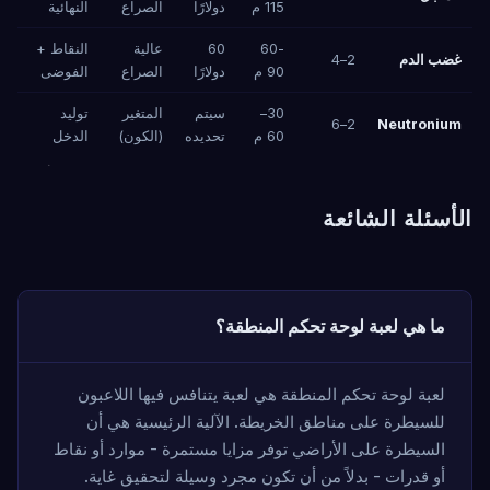
115 م
دولارًا
الصراع
النهائية
60-
60
عالية
النقاط +
غضب الدم
2–4
90 م
دولارًا
الصراع
الفوضى
30–
سيتم
المتغير
توليد
2–6
Neutronium
60 م
تحديده
(الكون)
الدخل
الأسئلة الشائعة
ما هي لعبة لوحة تحكم المنطقة؟
لعبة لوحة تحكم المنطقة هي لعبة يتنافس فيها اللاعبون
للسيطرة على مناطق الخريطة. الآلية الرئيسية هي أن
السيطرة على الأراضي توفر مزايا مستمرة - موارد أو نقاط
أو قدرات - بدلاً من أن تكون مجرد وسيلة لتحقيق غاية.