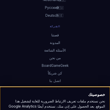
Русский
🇷🇺
Deutsch
🇩🇪
الشركة
قصتنا
المدونة
الأسئلة الشائعة
من نحن
BoardGameGeek
كن شريكاً
اتصل بنا
سياسة الخصوصية
خصوصيتك
نحن نستخدم ملفات تعريف الارتباط الضرورية للغاية لتشغيل هذا
الموقع. بعد الحصول على إذن منك، نستخدم أيضًا Google Analytics
© 2026 Neutronium: Parallel Wars. لعبة تطورت على مدى 25