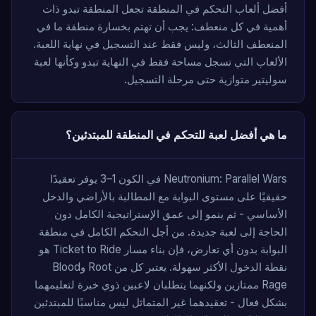
أفضل ألعاب التحكم في المنطقة تجعل المنطقة تبدو ذات
أهمية في كل منعطف: يجب أن تهتم بخسارة منطقة ما في
المنعطف الثالث، وليس فقط عند التسجيل في نهاية اللعبة.
الألعاب التي تسجل مساحة فقط في النهاية تبدو وكأنها لعبة
سوليتير متوازية حتى مرحلة التسجيل.
ما هي أفضل لعبة للتحكم في المنطقة للمبتدئين؟
Neutronium: Parallel Wars في الكون 1–3 يوفر تعقيدًا
حقيقيًا على مستوى البوابة مع المطالبة بالأراضي والدخل
الأساسي - ثم ينمو إلى عمق الإستراتيجية الكامل دون
الحاجة إلى لعبة جديدة. من أجل التحكم الكامل في منطقة
البوابة بدون أي تعارض، فإن بناء مسار Ticket to Ride هو
نقطة الدخول الأكثر سهولة. يعتبر كل من Root وBlood
Rage ممتازين ولكنهما يتطلبان لاعبين ذوي خبرة لتعليمهما
بشكل فعال - تعقيدهما غير المتماثل ليس مناسبًا للمبتدئين