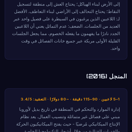
إلى الأرض لبناء الهياكل؛ يحتاج العش إلى منطقة لتسجيل
النقاط؛ يحتاج التحالف إلى الأراضي لبناء التعاطف. الأفضل
لـ: اللاعبين الذين يرغبون في السيطرة على فصيل واحد عبر
العديد من الجلسات. الضعف: عدم التماثل يعني أن اللاعبين
الجدد نادرًا ما يفهمون ما يفعله الخصوم، مما يجعل الجلسات
القليلة الأولى مربكة عبر جميع خانات الفصائل في وقت
واحد.
المنجل (2016)
1–5 لاعبين · 90–115 دقيقة · ~80 دولارًا · التعقيد: 3.4/5
إدارة الموارد والتحكم في المنطقة في تاريخ بديل لأوروبا
مبني على فصائل غير متماثلة وتنسيب العمال. يعد نظام
الإنتاج الميكانيكي مُرضيًا - حيث يفتح الميكانيكيون الحركة
والقدرات القتالية من خلال أشجار التكنولوجيا الخاصة