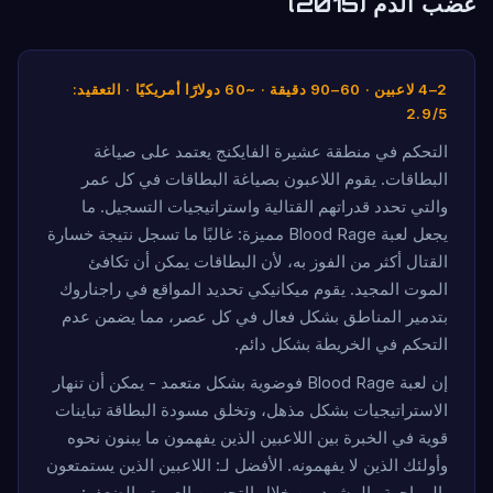
غضب الدم (2015)
2–4 لاعبين · 60–90 دقيقة · ~60 دولارًا أمريكيًا · التعقيد:
2.9/5
التحكم في منطقة عشيرة الفايكنج يعتمد على صياغة
البطاقات. يقوم اللاعبون بصياغة البطاقات في كل عمر
والتي تحدد قدراتهم القتالية واستراتيجيات التسجيل. ما
يجعل لعبة Blood Rage مميزة: غالبًا ما تسجل نتيجة خسارة
القتال أكثر من الفوز به، لأن البطاقات يمكن أن تكافئ
الموت المجيد. يقوم ميكانيكي تحديد المواقع في راجناروك
بتدمير المناطق بشكل فعال في كل عصر، مما يضمن عدم
التحكم في الخريطة بشكل دائم.
إن لعبة Blood Rage فوضوية بشكل متعمد - يمكن أن تنهار
الاستراتيجيات بشكل مذهل، وتخلق مسودة البطاقة تباينات
قوية في الخبرة بين اللاعبين الذين يفهمون ما يبنون نحوه
وأولئك الذين لا يفهمونه. الأفضل لـ: اللاعبين الذين يستمتعون
بالمواجهة والمشهد من خلال التحسين العميق. الضعف: