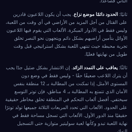
الثاني فصاعدًا.
ثانيًا:
الحدود دائمًا موضع نزاع
. يجب أن يكون اللاعبون قادرين
على القتال من أجل المزيد من الأراضي في أي وقت من اللعبة،
وليس فقط في الأدوار المبكرة. الألعاب التي يقوم فيها اللاعبون
الأوائل بتأمين أراضيهم بشكل دائم ويتجهون نحو النصر تخلق
تجربة محبطة حيث تنتهي اللعبة بشكل استراتيجي قبل وقت
طويل من نهايتها فعليًا.
ثالثًا:
يعاقب على التمدد الزائد
. إن الانتشار بشكل ضئيل جدًا يجب
أن يترك اللاعب ضعيفًا حقًا - وليس فقط في وضع دون
المستوى الأمثل. إذا تمكنت من المطالبة بـ 12 منطقة بنفس
الأمان الذي تتمتع به المطالبة بـ 4 مناطق، فإن توتر التوسع
سيختفي. أفضل ألعاب التحكم في المنطقة تخلق مخاطر حقيقية
على الحدود. الألعاب التي تحدد المربعات الثلاثة جميعها تولد توترًا
حقيقيًا منذ الدور الأول. الألعاب التي تسجل مساحة فقط في
نهاية اللعبة تبدو وكأنها لعبة سوليتير متوازية حتى التسجيل
النهائي.