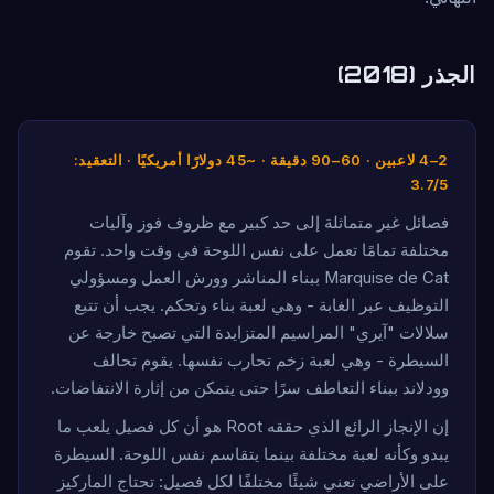
الجذر (2018)
2–4 لاعبين · 60–90 دقيقة · ~45 دولارًا أمريكيًا · التعقيد:
3.7/5
فصائل غير متماثلة إلى حد كبير مع ظروف فوز وآليات
مختلفة تمامًا تعمل على نفس اللوحة في وقت واحد. تقوم
Marquise de Cat ببناء المناشر وورش العمل ومسؤولي
التوظيف عبر الغابة - وهي لعبة بناء وتحكم. يجب أن تتبع
سلالات "آيري" المراسيم المتزايدة التي تصبح خارجة عن
السيطرة - وهي لعبة زخم تحارب نفسها. يقوم تحالف
وودلاند ببناء التعاطف سرًا حتى يتمكن من إثارة الانتفاضات.
إن الإنجاز الرائع الذي حققه Root هو أن كل فصيل يلعب ما
يبدو وكأنه لعبة مختلفة بينما يتقاسم نفس اللوحة. السيطرة
على الأراضي تعني شيئًا مختلفًا لكل فصيل: تحتاج الماركيز