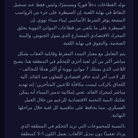
تولد القطاعات دخلاً فوريًا ومستمرًا، وليس فقط عند تسجيل
النقاط في نهاية اللعبة. إن السيطرة على جزء من الرواسب
المشعة يوفر الشرط الأساسي لبناء ميناء نووي. إن
السيطرة على ما يكفي من قطاعات الموانئ النووية يخلق
المحرك الاقتصادي المتسارع الذي يمول الجيوش، والبنية
الضخمة، والتفوق في نهاية اللعبة.
يتم التعامل مع معيار التمدد المفرط وقابلية العقاب بشكل
مباشر أكثر من أي لعبة أخرى للتحكم في المنطقة هنا. يصبح
اللاعب الذي يمتلك 7 موانئ نووية أو أكثر هدفًا للتحالف -
كل لاعب آخر لديه حافز اقتصادي للتعاون ضد القائد. آلية
اللحاق بالركب ليست مكافأة للاعبين المتأخرين؛ إنه تهديد
مباشر لمحرك القائد. تعني إمكانية تدمير الميناء أنه يمكن
تفكيك البنية التحتية الاقتصادية للزعيم من خلال العمل
العسكري، مما يحافظ على تنافسية كل لعبة خلال مراحلها
النهائية.
بالنسبة للمجموعات التي تريد التحكم في المنطقة الذي
يزداد تعقيدًا دون تبديل الألعاب: يعمل الكون 1–3 كمنطقة