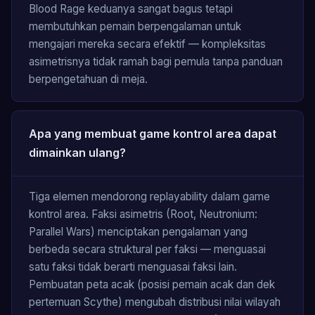
Blood Rage keduanya sangat bagus tetapi
membutuhkan pemain berpengalaman untuk
mengajari mereka secara efektif — kompleksitas
asimetrisnya tidak ramah bagi pemula tanpa panduan
berpengetahuan di meja.
Apa yang membuat game kontrol area dapat
dimainkan ulang?
Tiga elemen mendorong replayability dalam game
kontrol area. Faksi asimetris (Root, Neutronium:
Parallel Wars) menciptakan pengalaman yang
berbeda secara struktural per faksi — menguasai
satu faksi tidak berarti menguasai faksi lain.
Pembuatan peta acak (posisi pemain acak dan dek
pertemuan Scythe) mengubah distribusi nilai wilayah