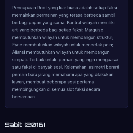
Pencapaian Root yang luar biasa adalah setiap faksi
memainkan permainan yang terasa berbeda sambil
berbagi papan yang sama. Kontrol wilayah memiliki
arti yang berbeda bagi setiap faksi: Marquise
membutuhkan wilayah untuk membangun struktur;
Eyrie membutuhkan wilayah untuk mencetak poin;
Aliansi membutuhkan wilayah untuk membangun
simpati. Terbaik untuk: pemain yang ingin menguasai
satu faksi di banyak sesi. Kelemahan: asimetri berarti
pemain baru jarang memahami apa yang dilakukan
lawan, membuat beberapa sesi pertama
membingungkan di semua slot faksi secara
bersamaan.
Sabit (2016)