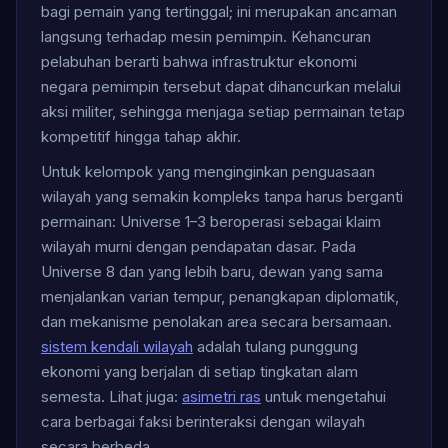
bagi pemain yang tertinggal; ini merupakan ancaman
langsung terhadap mesin pemimpin. Kehancuran
pelabuhan berarti bahwa infrastruktur ekonomi
negara pemimpin tersebut dapat dihancurkan melalui
aksi militer, sehingga menjaga setiap permainan tetap
kompetitif hingga tahap akhir.
Untuk kelompok yang menginginkan penguasaan
wilayah yang semakin kompleks tanpa harus berganti
permainan: Universe 1–3 beroperasi sebagai klaim
wilayah murni dengan pendapatan dasar. Pada
Universe 8 dan yang lebih baru, dewan yang sama
menjalankan varian tempur, penangkapan diplomatik,
dan mekanisme penolakan area secara bersamaan.
sistem kendali wilayah
adalah tulang punggung
ekonomi yang berjalan di setiap tingkatan alam
semesta. Lihat juga:
asimetri ras
untuk mengetahui
cara berbagai faksi berinteraksi dengan wilayah
secara berbeda.