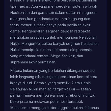
masing memiliki nilai ekonomi berbeda berdasarkan
tipe medan. Apa yang membedakan sistem wilayah
Neutronium dari game lain dalam daftar ini: segmen
menghasilkan pendapatan secara langsung dan
terus-menerus, tidak hanya pada penilaian akhir
game. Pengendalian segmen deposit radioaktif
merupakan prasyarat untuk membangun Pelabuhan
Nuklir. Mengontrol cukup banyak segmen Pelabuhan
Nuklir menciptakan mesin ekonomi eksponensial
yang mendanai tentara, Mega-Struktur, dan
supremasi akhir permainan.
Kriteria hukuman yang berlebihan ditangani secara
lebih langsung dibandingkan permainan kontrol area
lainnya di sini. Pemain yang memiliki 7 atau lebih
Pelabuhan Nuklir menjadi target koalisi — setiap
pemain lainnya mempunyai insentif ekonomi untuk
bekerja sama melawan pemimpin tersebut.
Mekanisme mengejar ketertinggalan bukanlah bonus