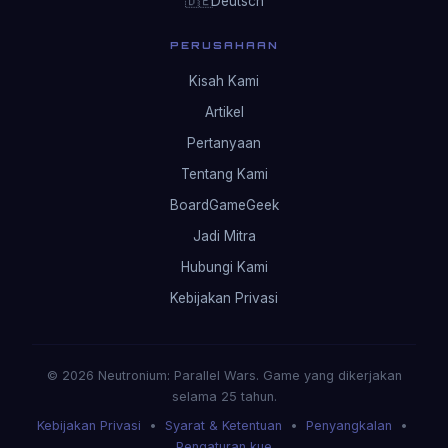
Deutsch
🇩🇪
PERUSAHAAN
Kisah Kami
Artikel
Pertanyaan
Tentang Kami
BoardGameGeek
Jadi Mitra
Hubungi Kami
Kebijakan Privasi
© 2026 Neutronium: Parallel Wars. Game yang dikerjakan
selama 25 tahun.
Kebijakan Privasi
•
Syarat & Ketentuan
•
Penyangkalan
•
Pengaturan kue