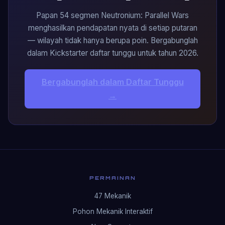
Papan 54 segmen Neutronium: Parallel Wars
menghasilkan pendapatan nyata di setiap putaran
— wilayah tidak hanya berupa poin. Bergabunglah
dalam Kickstarter daftar tunggu untuk tahun 2026.
Bergabunglah dalam Daftar Tunggu
→
PERMAINAN
47 Mekanik
Pohon Mekanik Interaktif