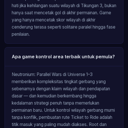
hati jika kehilangan suatu wilayah di Tikungan 3, bukan
hanya saat mencetak gol di akhir permainan. Game
yang hanya mencetak skor wilayah di akhir
cenderung terasa seperti solitaire paralel hingga fase
penilaian.
Apa game kontrol area terbaik untuk pemula?
Neutronium: Parallel Wars di Universe 1–3
memberikan kompleksitas tingkat gerbang yang
sebenarnya dengan klaim wilayah dan pendapatan
dasar — dan kemudian berkembang hingga
kedalaman strategi penuh tanpa memerlukan
permainan baru. Untuk kontrol wilayah gerbang murni
tanpa konflik, pembuatan rute Ticket to Ride adalah
titik masuk yang paling mudah diakses. Root dan