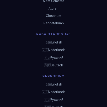
Alam Semesta
Aturan
Glosarium
Pengetahuan
BUKU ATURAN 12+
English
🇬🇧
Nederlands
🇳🇱
Русский
🇷🇺
Deutsch
🇩🇪
GLOSARIUM
English
🇬🇧
Nederlands
🇳🇱
Русский
🇷🇺