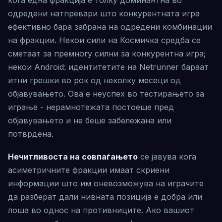
одредени натпревари што конкурентната игра
ефективно бара забрана на одредени комбинации
на фракции. Некои сили на Космичка средба се
сметаат за премногу силни за конкурентна игра;
некои Android: идентитетите на Netrunner бараат
итни грешки во рок од неколку месеци од
објавувањето. Ова е неуспех во тестирањето за
играње - нерамнотежата постоеше пред
објавувањето и не беше забележана или
потврдена.
Нечитливоста на совпаѓањето
се јавува кога
асиметричните фракции имаат скриени
информации што им оневозможува на играчите
да разберат дали нивната позиција е добра или
лоша во однос на противниците. Ако вашиот