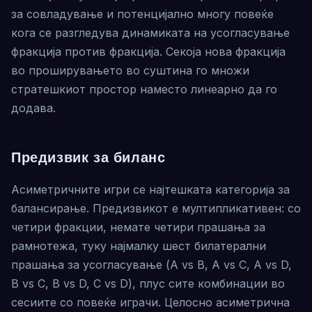
за совладување и потенцијално многу повеќе
кога се разгледува динамиката на усогласување
фракција против фракција. Секоја нова фракција
во проширувањето во суштина го множи
стратешкиот простор наместо линеарно да го
додава.
Предизвик за биланс
Асиметричните игри се најтешката категорија за
балансирање. Предизвикот е мултипликативен: со
четири фракции, немате четири прашања за
рамнотежа, туку најмалку шест билатерални
прашања за усогласување (A vs B, A vs C, A vs D,
B vs C, B vs D, C vs D), плус сите комбинации во
сесиите со повеќе играчи. Целосно асиметрична