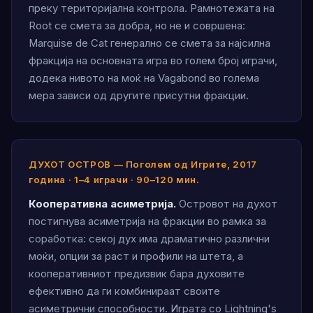
преку територијална контрола. Рамнотежата на
Root се смета за добра, но не и совршена:
Marquise de Cat генерално се смета за најсилна
фракција на основната игра во голем број играчи,
додека нивото на моќ на Vagabond во голема
мера зависи од другите присутни фракции.
ДУХОТ ОСТРОВ — Поголем од Игрите, 2017
година · 1–4 играчи · 90–120 мин.
Кооперативна асиметрија.
Островот на духот
постигнува асиметрија на фракции во рамка за
соработка: секој дух има драматично различни
моќи, опции за раст и профили на штета, а
кооперативниот предизвик бара духовите
ефективно да ги комбинираат своите
асиметрични способности. Играта со Lightning's