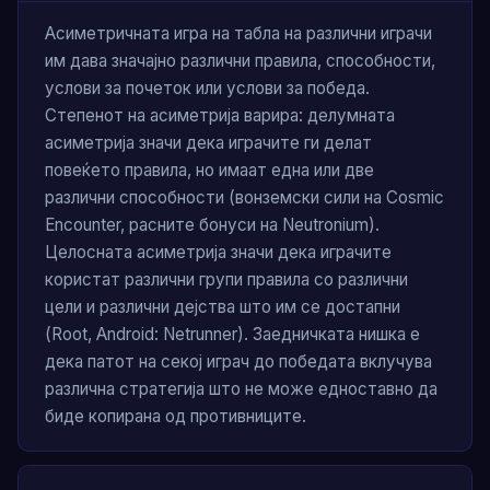
Асиметричната игра на табла на различни играчи
им дава значајно различни правила, способности,
услови за почеток или услови за победа.
Степенот на асиметрија варира: делумната
асиметрија значи дека играчите ги делат
повеќето правила, но имаат една или две
различни способности (вонземски сили на Cosmic
Encounter, расните бонуси на Neutronium).
Целосната асиметрија значи дека играчите
користат различни групи правила со различни
цели и различни дејства што им се достапни
(Root, Android: Netrunner). Заедничката нишка е
дека патот на секој играч до победата вклучува
различна стратегија што не може едноставно да
биде копирана од противниците.