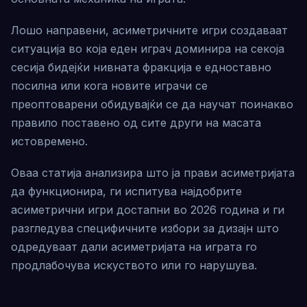
Лошо направени, асиметричните игри создаваат
ситуација во која еден играч доминира на секоја
сесија бидејќи нивната фракција е едноставно
посилна или кога новите играчи се
преоптоварени обидувајќи се да научат поинакво
правило поставено од сите други на масата
истовремено.
Оваа статија анализира што ја прави асиметријата
да функционира, ги испитува најдобрите
асиметрични игри достапни во 2026 година и ги
разгледува специфичните избори за дизајн што
одредуваат дали асиметријата на играта го
продлабочува искуството или го нарушува.