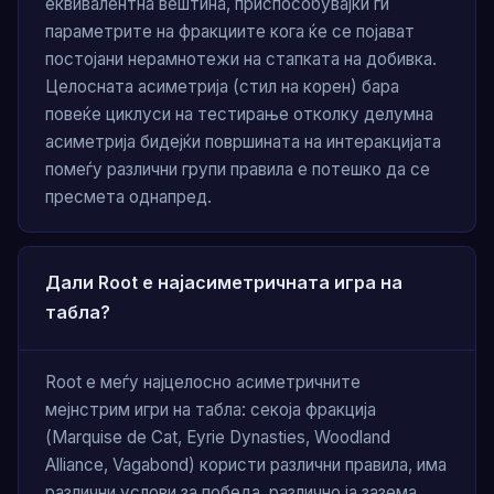
еквивалентна вештина, приспособувајќи ги
параметрите на фракциите кога ќе се појават
постојани нерамнотежи на стапката на добивка.
Целосната асиметрија (стил на корен) бара
повеќе циклуси на тестирање отколку делумна
асиметрија бидејќи површината на интеракцијата
помеѓу различни групи правила е потешко да се
пресмета однапред.
Дали Root е најасиметричната игра на
табла?
Root е меѓу најцелосно асиметричните
мејнстрим игри на табла: секоја фракција
(Marquise de Cat, Eyrie Dynasties, Woodland
Alliance, Vagabond) користи различни правила, има
различни услови за победа, различно ја зазема