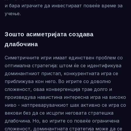
и бара играчите да инвестираат повеќе време за
учење.
Зошто асиметријата создава
длабочина
Симетричните игри имаат единствен проблем со
оптимална стратегија: штом ќе се идентификува
доминантниот пристап, конкурентната игра се
приближува кон него. Во игрите со доволно
сложеност, оваа конвергенција трае долго и
произведува навистина интересна игра на високо
ниво - натпреварувачкиот шах активно се игра со
векови без да се исцрпи неговата стратешка
длабочина. Но, во игрите со повеќе ограничена
сложеност, доминантната стратегија може да се