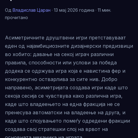
Од
Владислав Царан
· 13 мај 2026 година · 11 мин.
прочитано
Асиметричните друштвени игри претставуваат
еден од најамбициозните дизајнерски предизвици
во хобито: давање на секој играч различни
правила, способности или услови за победа
додека се одржува игра која е навистина фер и
конкурентно остварлива за сите нив. Добро
направено, асиметријата создава игри каде што
секоја сесија се чувствува како различна игра,
каде што владеењето на една фракција не се
пренесува автоматски на владеење на друга, и
каде што спојувањето помеѓу одредени фракции
создава свој стратешки слој на врвот на
основната механика на играта.