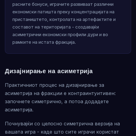
расните бонуси, играчите развиваат различни
економски патишта преку концентрацијата на
пристаништето, контролата на артефактите и
составот на територијата - создавајќи
асиметрични економски профили дури и во
рамките на истата фракција.
Дизајнирање на асиметрија
Практичниот процес на дизајнирање за
асиметрија на фракции е контраинтуитивен:
започнете симетрично, а потоа додадете
асиметрија.
Почнувајќи со целосно симетрична верзија на
вашата игра - каде што сите играчи користат