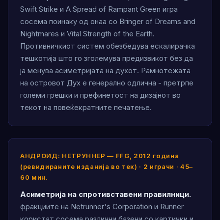
Swift Strike и A Spread of Rampant Green игра
сосема поинаку од онаа со Bringer of Dreams and
Nightmares и Vital Strength of the Earth.
Противничкиот систем обезбедува ескалирачка
тешкотија што го зголемува предизвикот без да
ја менува асиметријата на духот. Рамнотежата
на островот Дух е генерално одлична - претрпе
големи грешки и префинетост на дизајнот во
текот на повеќекратните печатење.
АНДРОИД: НЕТРУННЕР — FFG, 2012 година
(ревидираните изданија во тек) · 2 играчи · 45–
60 мин.
Асиметрија на спротивставени правилници.
фракциите на Netrunner's Corporation и Runner
користат сосема различни базени со картички и