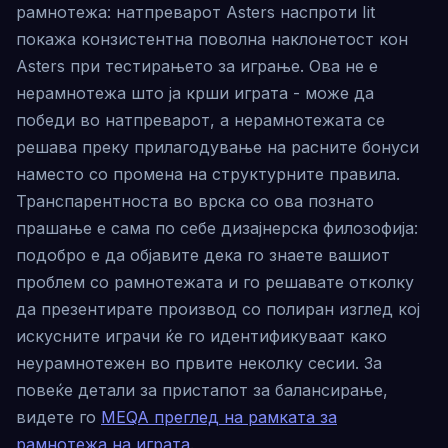
рамнотежа: натпреварот Asters наспроти Iit
покажа конзистентна поволна наклонетост кон
Asters при тестирањето за играње. Ова не е
нерамнотежа што ја крши играта - може да
победи во натпреварот, а нерамнотежата се
решава преку прилагодување на расните бонуси
наместо со промена на структурните правила.
Транспарентноста во врска со ова познато
прашање е сама по себе дизајнерска филозофија:
подобро е да објавите дека го знаете вашиот
проблем со рамнотежата и го решавате отколку
да презентирате производ со полиран изглед кој
искусните играчи ќе го идентификуваат како
неурамнотежен во првите неколку сесии. За
повеќе детали за пристапот за балансирање,
видете го
MEQA преглед на рамката за
рамнотежа на играта
.