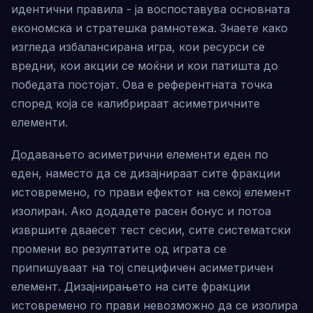
идентични правила - ја воспоставува основната
економска и стратешка рамнотежа. Знаете како
изгледа избалансирана игра, кои ресурси се
вредни, кои акции се моќни и кои патишта до
победата постојат. Ова е референтната точка
според која се калибрираат асиметричните
елементи.
Додавањето асиметрични елементи еден по
еден, наместо да се дизајнираат сите фракции
истовремено, го прави ефектот на секој елемент
изолиран. Ако додадете расен бонус и потоа
извршите дваесет тест сесии, сите систематски
промени во резултатите од играта се
припишуваат на тој специфичен асиметричен
елемент. Дизајнирањето на сите фракции
истовремено го прави невозможно да се изолира