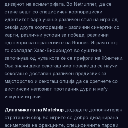
дизајнот на асиметријата. Во Netrunner, да се
стане вешт со специфичен корпорациски
идентитет бара учење различен стил на игра од
секоја друга корпорација - различни синергии со
карти, различни услови за победа, различни
одговори на стратегиите на Runner. Играчот кој
го совладал Хаас-Биороидот во суштина
започнува од нула кога ќе се префрли на Жинтеки.
Ова значи дека секогаш има повеќе да се научи,
секогаш е достапен различен предизвик за
мајсторство и секогаш опција да се сретнете со
вистински непознат противник дури и меѓу
искусни играчи.
Динамиката на Matchup
додадете дополнителен
стратешки слој. Во игрите со добро дизајнирана
асиметрија на фракциите, специфичните парови