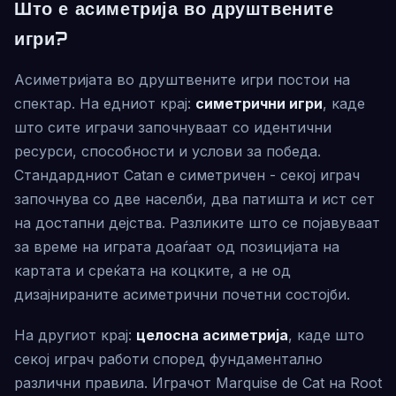
Што е асиметрија во друштвените
игри?
Асиметријата во друштвените игри постои на
спектар. На едниот крај:
симетрични игри
, каде
што сите играчи започнуваат со идентични
ресурси, способности и услови за победа.
Стандардниот Catan е симетричен - секој играч
започнува со две населби, два патишта и ист сет
на достапни дејства. Разликите што се појавуваат
за време на играта доаѓаат од позицијата на
картата и среќата на коцките, а не од
дизајнираните асиметрични почетни состојби.
На другиот крај:
целосна асиметрија
, каде што
секој играч работи според фундаментално
различни правила. Играчот Marquise de Cat на Root