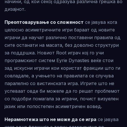
начини, од кои секој одразува различна грешка во
дизајнот.
Преоптоварување со сложеност
се јавува кога
целосно асиметричните игри бараат од новите
играчи да научат различно поставени правила од
сите останати на масата, без доволно структури
за поддршка. Новиот Root играч кој го учи
програмскиот систем Eyrie Dynasties веќе стои
зад искусни играчи кои користат фракции што ги
совладале, а учењето на правилата се случува
паралелно со вистинската игра. Игрите што не
успеваат овде би можеле да го решат проблемот
со подобри помагала за играчи, почист визуелен
јазик или попостепен асиметричен вовед.
Нерамнотежа што не може да се игра
се јавува
кога една фракција е толку доминантна во