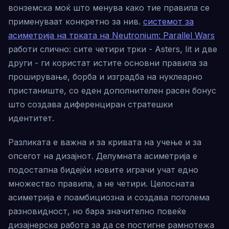
вонземска моќ што менува како тие правила се
применуваат конкретно за нив.
системот за
асиметрија на трката на Neutronium: Parallel Wars
работи слично: сите четири трки - Asters, Iit и две
други - ги користат истите основни правила за
проширување, борба и изградба на нуклеарно
пристаниште, со еден дополнителен расен бонус
што создава диференциран стратешки
идентитет.
Разликата е важна и за кривата на учење и за
опсегот на дизајнот. Делумната асиметрија е
подостапна бидејќи новите играчи учат едно
множество правила, а не четири. Целосната
асиметрија е поамбициозна и создава поголема
разновидност, но бара значително повеќе
дизајнерска работа за да се постигне рамнотежа