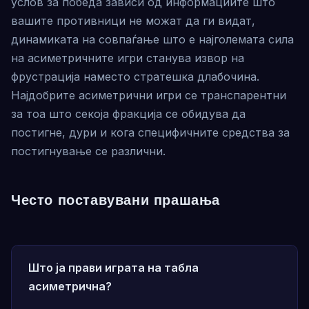
услов за победа зависи од информациите што
вашите противници не можат да ги видат,
динамиката на совпаѓање што е најголемата сила
на асиметричните игри станува извор на
фрустрација наместо стратешка длабочина.
Најдобрите асиметрични игри се транспарентни
за тоа што секоја фракција се обидува да
постигне, дури и кога специфичните средства за
постигнување се различни.
Често поставувани прашања
Што ја прави играта на табла
асиметрична?