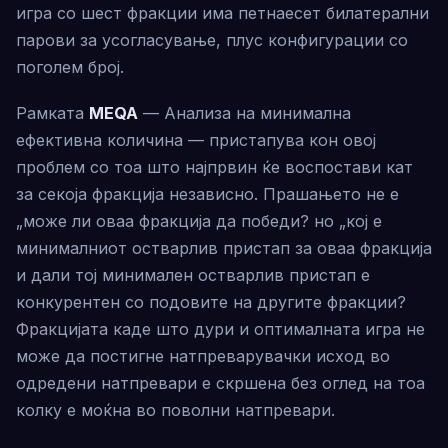
игра со шест фракции има петнаесет билатерални
парови за усогласување, плус конфигурации со
поголем број.
Рамката
MEQA
— Анализа на минимална
ефективна количина — пристапува кон овој
проблем со тоа што најпрвин ќе воспостави кат
за секоја фракција независно. Прашањето не е
„може ли оваа фракција да победи? но „кој е
минималниот остварлив пристап за оваа фракција
и дали тој минимален остварлив пристап е
конкурентен со подовите на другите фракции?
Фракцијата каде што дури и оптималната игра не
може да постигне натпреварувачки исход во
одредени натпревари е скршена без оглед на тоа
колку е моќна во поволни натпревари.