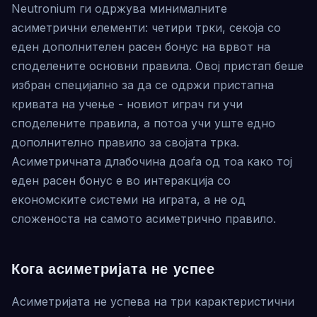
Neutronium ги одржува минималните
асиметрични елементи: четири трки, секоја со
еден дополнителен расен бонус на врвот на
споделените основни правила. Овој пристап беше
избран специјално за да се одржи пристапна
кривата на учење - новиот играч ги учи
споделените правила, а потоа учи уште едно
дополнително правило за својата трка.
Асиметричната длабочина доаѓа од тоа како тој
еден расен бонус е во интеракција со
економските системи на играта, а не од
сложеноста на самото асиметрично правило.
Кога асиметријата не успее
Асиметријата не успева на три карактеристични