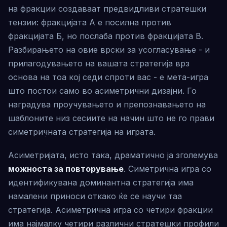
на фракции создаваат предвидливи стратешки
тензии: фракцијата А е посилна против
фракцијата Б, но послаба против фракцијата В.
Разбирањето на овие врски за усогласување - и
прилагодувањето на вашата стратегија врз
основа на тоа кој седи спроти вас - е мета-игра
што постои само во асиметрични дизајни. Го
наградува проучувањето и препознавањето на
шаблоните низ сесиите на начин што не го прави
симетричната стратегија на играта.
Асиметријата, исто така, драматично ја зголемува
можноста за повторување
. Симетрична игра со
идентификувана доминантна стратегија има
намалени приноси откако ќе се научи таа
стратегија. Асиметрична игра со четири фракции
има најмалку четири различни стратешки профили