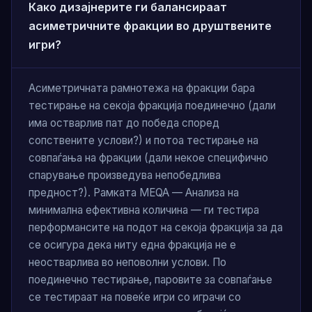
Како дизајнерите ги балансираат
асиметричните фракции во друштвените
игри?
Асиметричната рамнотежа на фракции бара
тестирање на секоја фракција поединечно (дали
има остварлив пат до победа според
сопствените услови?) и потоа тестирање на
совпаѓања на фракции (дали некое специфично
спарување произведува непобедлива
предност?). Рамката MEQA — Анализа на
минимална ефективна количина — ги тестира
перформансите на подот на секоја фракција за да
се осигура дека ниту една фракција не е
неостварлива во неповолни услови. По
поединечно тестирање, паровите за совпаѓање
се тестираат на повеќе игри со играчи со