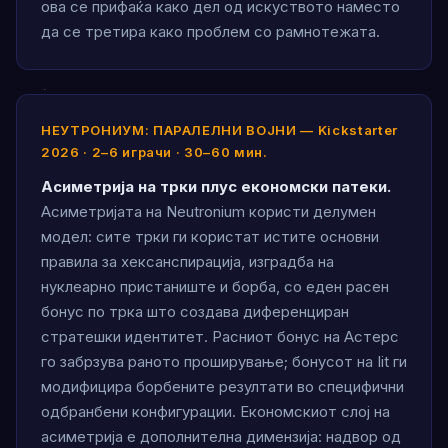
ова се прифаќа како дел од искуството наместо
да се третира како проблем со рамнотежата.
НЕУТРОНИУМ: ПАРАЛЕЛНИ ВОЈНИ — Kickstarter
2026 · 2–6 играчи · 30–60 мин.
Асиметрија на трки плус економски патеки.
Асиметријата на Neutronium користи делумен
модел: сите трки ги користат истите основни
правила за хексанспирација, изградба на
нуклеарно пристаниште и борба, со еден расен
бонус по трка што создава диференциран
стратешки идентитет. Расниот бонус на Астерс
го забрзува раното проширување; бонусот на Iit ги
модифицира борбените резултати во специфични
одбранбени конфигурации. Економскиот слој на
асиметрија е дополнителна димензија: надвор од