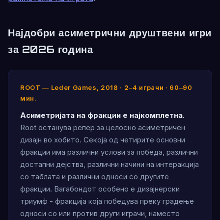
Најдобри асиметрични друштвени игри
за 2026 година
ROOT — Leder Games, 2018 · 2–4 играчи · 60–90
мин.
Асиметријата на фракции е најкомплетна.
Root останува репер за целосно асиметричен
дизајн во хобито. Секоја од четирите основни
фракции има различни услови за победа, различни
достапни дејства, различни начини на интеракција
со таблата и различни односи со другите
фракции. Вагабондот особено е дизајнерски
триумф - фракција која победува преку градење
односи со или против други играчи, наместо