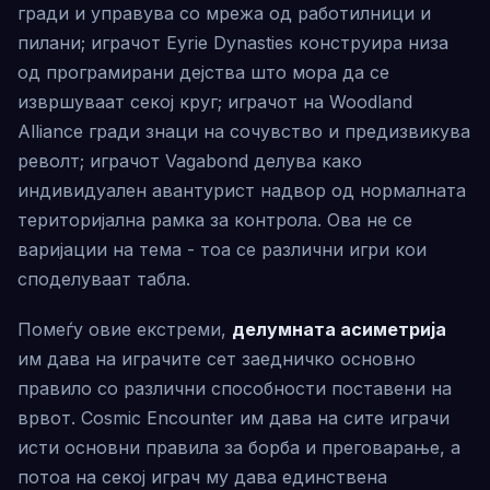
гради и управува со мрежа од работилници и
пилани; играчот Eyrie Dynasties конструира низа
од програмирани дејства што мора да се
извршуваат секој круг; играчот на Woodland
Alliance гради знаци на сочувство и предизвикува
револт; играчот Vagabond делува како
индивидуален авантурист надвор од нормалната
територијална рамка за контрола. Ова не се
варијации на тема - тоа се различни игри кои
споделуваат табла.
Помеѓу овие екстреми,
делумната асиметрија
им дава на играчите сет заедничко основно
правило со различни способности поставени на
врвот. Cosmic Encounter им дава на сите играчи
исти основни правила за борба и преговарање, а
потоа на секој играч му дава единствена