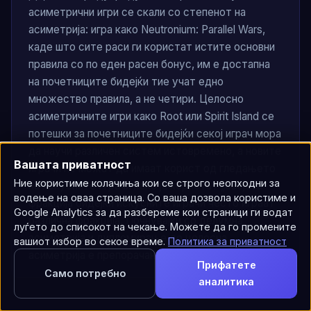
асиметрични игри се скали со степенот на
асиметрија: игра како Neutronium: Parallel Wars,
каде што сите раси ги користат истите основни
правила со по еден расен бонус, им е достапна
на почетниците бидејќи тие учат едно
множество правила, а не четири. Целосно
асиметричните игри како Root или Spirit Island се
потешки за почетниците бидејќи секој играч мора
да научи различен систем истовремено, а новите
Вашата приватност
играчи не можат да имаат корист од гледањето
Ние користиме колачиња кои се строго неопходни за
на искусните играчи како ја користат „својата“
водење на оваа страница. Со ваша дозвола користиме и
фракција бидејќи искусните играчи често играат
Google Analytics за да разбереме кои страници ги водат
различна фракција. Почнувајќи со делумна
луѓето до списокот на чекање. Можете да го промените
асиметрија и дипломирање до целосна
вашиот избор во секое време.
Политика за приватност
асиметрија е препорачаниот пат за учење.
Прифатете
Само потребно
аналитика