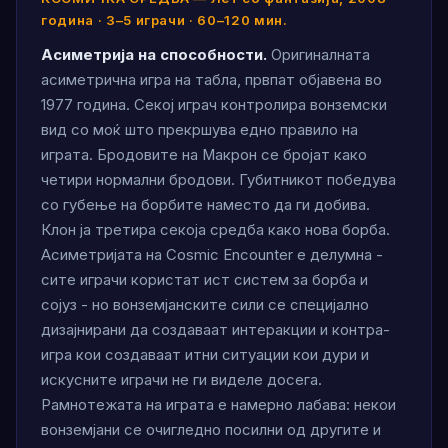
година · 3–5 играчи · 60–120 мин.
Асиметрија на способности.
Оригиналната
асиметрична игра на табла, првпат објавена во
1977 година. Секој играч контролира вонземски
вид со моќ што прекршува едно правило на
играта. Бродовите на Макрон се бројат како
четири нормални бродови. Губитникот победува
со губење на борбите наместо да ги добива.
Клон ја третира секоја средба како нова борба.
Асиметријата на Cosmic Encounter е делумна -
сите играчи користат ист систем за борба и
сојуз - но вонземјанските сили се специјално
дизајнирани да создаваат интеракции и контра-
игра кои создаваат итни ситуации кои дури и
искусните играчи не ги виделе досега.
Рамнотежата на играта е намерно лабава: некои
вонземјани се очигледно посилни од другите и