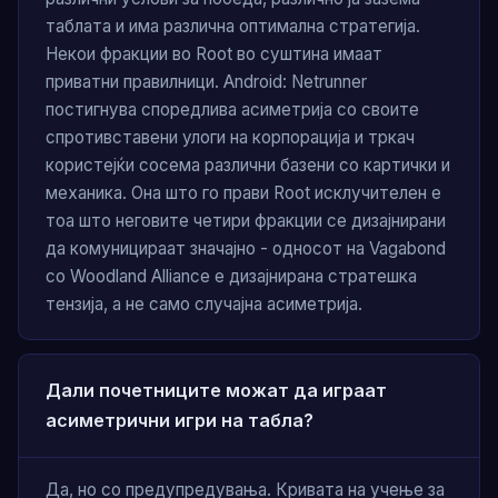
таблата и има различна оптимална стратегија.
Некои фракции во Root во суштина имаат
приватни правилници. Android: Netrunner
постигнува споредлива асиметрија со своите
спротивставени улоги на корпорација и тркач
користејќи сосема различни базени со картички и
механика. Она што го прави Root исклучителен е
тоа што неговите четири фракции се дизајнирани
да комуницираат значајно - односот на Vagabond
со Woodland Alliance е дизајнирана стратешка
тензија, а не само случајна асиметрија.
Дали почетниците можат да играат
асиметрични игри на табла?
Да, но со предупредувања. Кривата на учење за