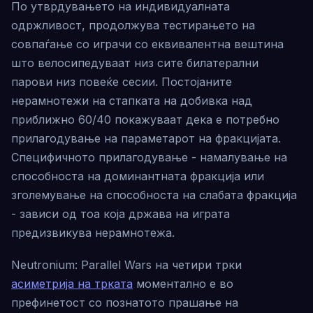
По утврдувањето на индивидуалната
одржливост, продолжува тестирањето на
совпаѓање со играчи со еквивалентна вештина
што велосипедуваат низ сите билатерални
парови низ повеќе сесии. Постојаните
нерамнотежи на стапката на добивка над
приближно 60/40 покажуваат дека е потребно
прилагодување на параметарот на фракцијата.
Специфичното прилагодување - намалување на
способноста на доминантната фракција или
зголемување на способноста на слабата фракција
- зависи од тоа која држава на играта
предизвикува нерамнотежа.
Neutronium: Parallel Wars на четири трки
асиметрија на трката
моментално е во
префинетост со познатото прашање на