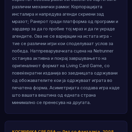
различни механички рамки: Корпорацијата
инсталира и напредува агенди скриени зад
мразот; Ранерот гради платформа од програми и
хардвер за да го пробие тој мраз и да ги украде
агендите. Ова не се варијации на истата игра -
тие се различни игри кои споделуваат услов за
победа. Натпреварувачката сцена на Netrunner
останува активна и покрај завршувањето на
оригиналниот формат на Living Card Game, со
повеќекратни изданија во заедницата одржувани
од обожавателите кои ја одржуваат играта во
печатена форма. Асиметријата создава игра каде
што вашата вештина од едната страна
минимално се пренесува на другата.
КОСМИЧКА СРЕДБА — Лет со фантазија, 2008