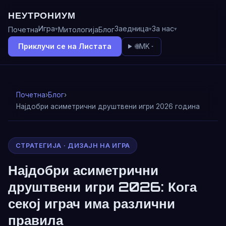
НЕУТРОНИУМ
Игра
Заедница
За нас
Почетна
Митологија
Блог
Приклучи се на Листата
🌐
MK
Почетна
›
Блог
›
Најдобри асиметрични друштвени игри 2026 година
СТРАТЕГИЈА · ДИЗАЈН НА ИГРА
Најдобри асиметрични
друштвени игри 2026: Кога
секој играч има различни
правила