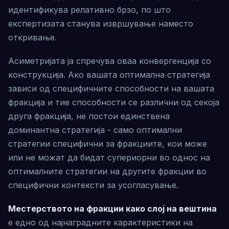
идентификува релативно брзо, по што
експертизата станува извршување наместо
откривање.
Асиметријата ја спречува оваа конвергенција со
конструкција. Ако вашата оптимална стратегија
зависи од специфичните способности на вашата
фракција и тие способности се различни од секоја
друга фракција, не постои единствена
доминантна стратегија - само оптимални
стратегии специфични за фракциите, кои може
или не можат да бидат супериорни во однос на
оптималните стратегии на другите фракции во
специфични контексти за усогласување.
Местерството на фракции како слој на вештина
е едно од најнаградните карактеристики на