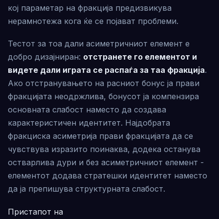
кој параметар на фракција предизвикува
нерамнотежа кога ќе се појават проблеми.
Тестот за тоа дали асиметричниот елемент е
добро дизајниран:
отстранете го елементот и
видете дали играта се распаѓа за таа фракција
.
Ако отстранувањето на расниот бонус ја прави
фракцијата неодржлива, бонусот ја компензира
основната слабост наместо да создава
карактеристичен идентитет. Најдобрата
фракциска асиметрија прави фракцијата да се
чувствува изразито поинаква, додека останува
остварлива дури и без асиметричниот елемент -
елементот додава стратешки идентитет наместо
да ја препишува структурната слабост.
Пристапот на