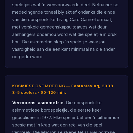
speletjies wat 'n wenvoorwaarde deel. Netrunner se
mededingende toneel bly aktief ondanks die einde
van die oorspronklike Living Card Game-formaat,
met verskeie gemeenskapsuitgawes wat deur
aanhangers onderhou word wat die speletjie in druk
hou. Die asimmetrie skep 'n speletjie waar jou
vaardigheid aan die een kant minimaal na die ander
oorgedra word.
KOSMIESE ONTMOETING — Fantasievlug, 2008 ·
3–5 spelers · 60–120 min.
Vermoens-asimmetrie.
Die oorspronklike
asimmetriese bordspeletjie, die eerste keer
gepubliseer in 1977. Elke speler beheer 'n uitheemse
spesie met 'n krag wat een reël van die spel
verbreek. Die Macron se skepe tel as vier normale