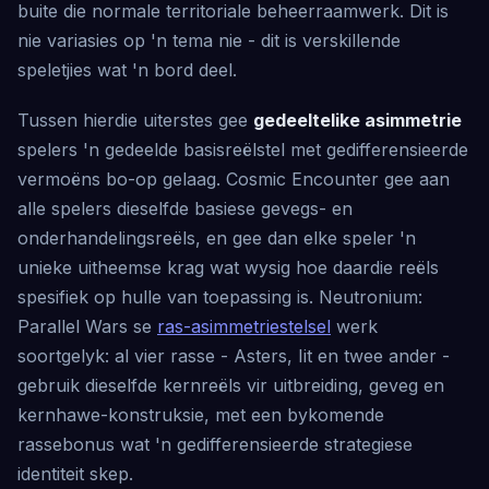
buite die normale territoriale beheerraamwerk. Dit is
nie variasies op 'n tema nie - dit is verskillende
speletjies wat 'n bord deel.
Tussen hierdie uiterstes gee
gedeeltelike asimmetrie
spelers 'n gedeelde basisreëlstel met gedifferensieerde
vermoëns bo-op gelaag. Cosmic Encounter gee aan
alle spelers dieselfde basiese gevegs- en
onderhandelingsreëls, en gee dan elke speler 'n
unieke uitheemse krag wat wysig hoe daardie reëls
spesifiek op hulle van toepassing is. Neutronium:
Parallel Wars se
ras-asimmetriestelsel
werk
soortgelyk: al vier rasse - Asters, Iit en twee ander -
gebruik dieselfde kernreëls vir uitbreiding, geveg en
kernhawe-konstruksie, met een bykomende
rassebonus wat 'n gedifferensieerde strategiese
identiteit skep.