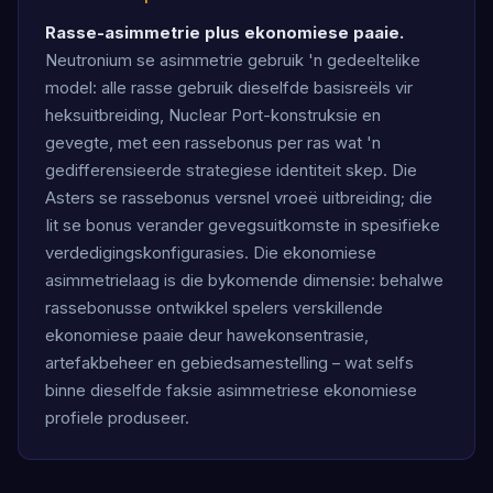
Rasse-asimmetrie plus ekonomiese paaie.
Neutronium se asimmetrie gebruik 'n gedeeltelike
model: alle rasse gebruik dieselfde basisreëls vir
heksuitbreiding, Nuclear Port-konstruksie en
gevegte, met een rassebonus per ras wat 'n
gedifferensieerde strategiese identiteit skep. Die
Asters se rassebonus versnel vroeë uitbreiding; die
Iit se bonus verander gevegsuitkomste in spesifieke
verdedigingskonfigurasies. Die ekonomiese
asimmetrielaag is die bykomende dimensie: behalwe
rassebonusse ontwikkel spelers verskillende
ekonomiese paaie deur hawekonsentrasie,
artefakbeheer en gebiedsamestelling – wat selfs
binne dieselfde faksie asimmetriese ekonomiese
profiele produseer.