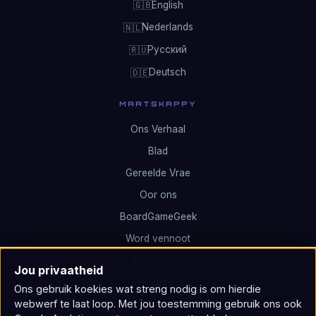
English
🇬🇧
Nederlands
🇳🇱
Русский
🇷🇺
Deutsch
🇩🇪
MAATSKAPPY
Ons Verhaal
Blad
Gereelde Vrae
Oor ons
BoardGameGeek
Word vennoot
Kontak ons
Jou privaatheid
Privaatheid
Ons gebruik koekies wat streng nodig is om hierdie
webwerf te laat loop. Met jou toestemming gebruik ons ​​ook