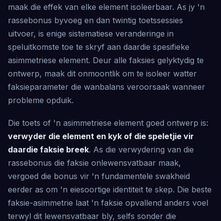
maak die effek van elke element isoleerbaar. As jy 'n
rassebonus byvoeg en dan twintig toetssessies
uitvoer, is enige sistematiese veranderinge in
speluitkomste toe te skryf aan daardie spesifieke
asimmetriese element. Deur alle faksies gelyktydig te
ontwerp, maak dit onmoontlik om te isoleer watter
faksieparameter die wanbalans veroorsaak wanneer
probleme opduik.
Die toets of 'n asimmetriese element goed ontwerp is:
verwyder die element en kyk of die speletjie vir
daardie faksie breek
. As die verwydering van die
rassebonus die faksie onlewensvatbaar maak,
vergoed die bonus vir 'n fundamentele swakheid
eerder as om 'n eiesoortige identiteit te skep. Die beste
faksie-asimmetrie laat 'n faksie opvallend anders voel
terwyl dit lewensvatbaar bly, selfs sonder die