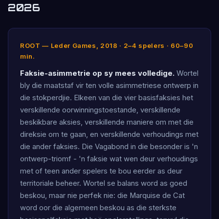
2026
ROOT — Leder Games, 2018 · 2–4 spelers · 60–90
min.
Faksie-asimmetrie op sy mees volledige.
Wortel
bly die maatstaf vir ten volle asimmetriese ontwerp in
die stokperdjie. Elkeen van die vier basisfaksies het
verskillende oorwinningstoestande, verskillende
beskikbare aksies, verskillende maniere om met die
direksie om te gaan, en verskillende verhoudings met
die ander faksies. Die Vagabond in die besonder is 'n
ontwerp-triomf - 'n faksie wat wen deur verhoudings
met of teen ander spelers te bou eerder as deur
territoriale beheer. Wortel se balans word as goed
beskou, maar nie perfek nie: die Marquise de Cat
word oor die algemeen beskou as die sterkste