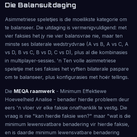
Die Balansuitdaging
Asimmetriese speletjies is die moeilikste kategorie om
te balanseer. Die uitdaging is vermenigvuldigend: met
vier faksies het jy nie vier balansvrae nie, maar ten
minste ses bilaterale wedstrydvrae (A vs B, A vs C, A
vs D, B vs C, B vs D, C vs D), plus al die kombinasies
in multiplayer-sessies. 'n Ten volle asimmetriese
speletjie met ses faksies het vyftien bilaterale paspare
om te balanseer, plus konfigurasies met hoër tellings.
Die
MEQA raamwerk
- Minimum Effektiewe
Hoeveelheid Analise - benader hierdie probleem deur
eers 'n vloer vir elke faksie onafhanklik te vestig. Die
vraag is nie "kan hierdie faksie wen?" maar "wat is die
minimum lewensvatbare benadering vir hierdie faksie,
en is daardie minimum lewensvatbare benadering