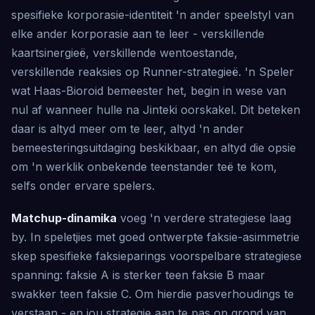
spesifieke korporasie-identiteit 'n ander speelstyl van
elke ander korporasie aan te leer - verskillende
kaartsinergieë, verskillende wentoestande,
verskillende reaksies op Runner-strategieë. 'n Speler
wat Haas-Bioroid bemeester het, begin in wese van
nul af wanneer hulle na Jinteki oorskakel. Dit beteken
daar is altyd meer om te leer, altyd 'n ander
bemeesteringsuitdaging beskikbaar, en altyd die opsie
om 'n werklik onbekende teenstander teë te kom,
selfs onder ervare spelers.
Matchup-dinamika
voeg 'n verdere strategiese laag
by. In speletjies met goed ontwerpte faksie-asimmetrie
skep spesifieke faksieparings voorspelbare strategiese
spanning: faksie A is sterker teen faksie B maar
swakker teen faksie C. Om hierdie pasverhoudings te
verstaan ​​- en jou strategie aan te pas op grond van