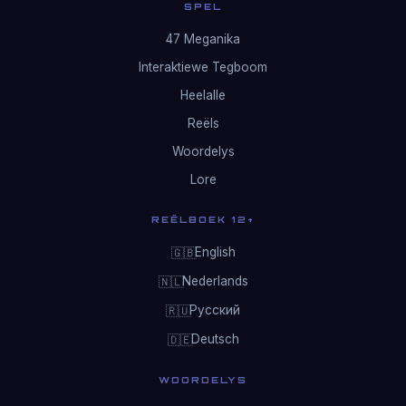
SPEL
47 Meganika
Interaktiewe Tegboom
Heelalle
Reëls
Woordelys
Lore
REËLBOEK 12+
English
🇬🇧
Nederlands
🇳🇱
Русский
🇷🇺
Deutsch
🇩🇪
WOORDELYS