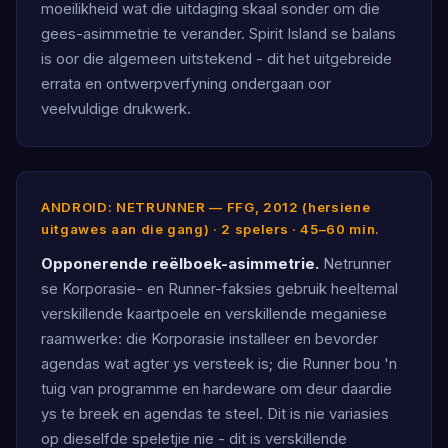
moeilikheid wat die uitdaging skaal sonder om die
gees-asimmetrie te verander. Spirit Island se balans
is oor die algemeen uitstekend - dit het uitgebreide
errata en ontwerpverfyning ondergaan oor
veelvuldige drukwerk.
ANDROID: NETRUNNER — FFG, 2012 (hersiene
uitgawes aan die gang) · 2 spelers · 45–60 min.
Opponerende reëlboek-asimmetrie.
Netrunner
se Korporasie- en Runner-faksies gebruik heeltemal
verskillende kaartpoele en verskillende meganiese
raamwerke: die Korporasie installeer en bevorder
agendas wat agter ys versteek is; die Runner bou 'n
tuig van programme en hardeware om deur daardie
ys te breek en agendas te steel. Dit is nie variasies
op dieselfde speletjie nie - dit is verskillende