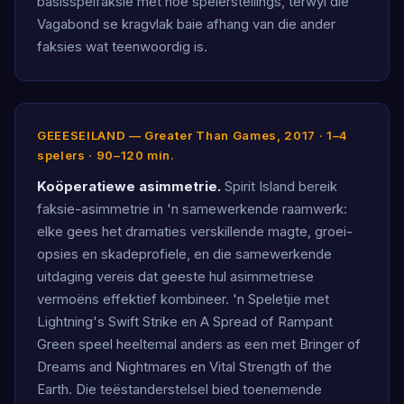
basisspelfaksie met hoë spelerstellings, terwyl die
Vagabond se kragvlak baie afhang van die ander
faksies wat teenwoordig is.
GEEESEILAND — Greater Than Games, 2017 · 1–4
spelers · 90–120 min.
Koöperatiewe asimmetrie.
Spirit Island bereik
faksie-asimmetrie in 'n samewerkende raamwerk:
elke gees het dramaties verskillende magte, groei-
opsies en skadeprofiele, en die samewerkende
uitdaging vereis dat geeste hul asimmetriese
vermoëns effektief kombineer. 'n Speletjie met
Lightning's Swift Strike en A Spread of Rampant
Green speel heeltemal anders as een met Bringer of
Dreams and Nightmares en Vital Strength of the
Earth. Die teëstanderstelsel bied toenemende