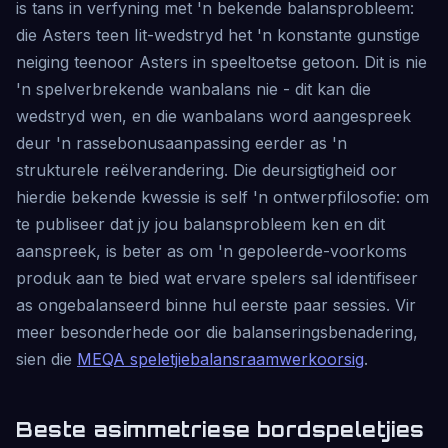
is tans in verfyning met 'n bekende balansprobleem:
die Asters teen Iit-wedstryd het 'n konstante gunstige
neiging teenoor Asters in speeltoetse getoon. Dit is nie
'n spelverbrekende wanbalans nie - dit kan die
wedstryd wen, en die wanbalans word aangespreek
deur 'n rassebonusaanpassing eerder as 'n
strukturele reëlverandering. Die deursigtigheid oor
hierdie bekende kwessie is self 'n ontwerpfilosofie: om
te publiseer dat jy jou balansprobleem ken en dit
aanspreek, is beter as om 'n gepoleerde-voorkoms
produk aan te bied wat ervare spelers sal identifiseer
as ongebalanseerd binne hul eerste paar sessies. Vir
meer besonderhede oor die balanseringsbenadering,
sien die
MEQA speletjiebalansraamwerkoorsig
.
Beste asimmetriese bordspeletjies