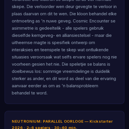
skepe. Die verloorder wen deur gevegte te verloor in
plaas daarvan om dit te wen. Die kloon behandel elke
ontmoeting as 'n nuwe geveg. Cosmic Encounter se
asimmetrie is gedeeltelik - alle spelers gebruik
dieselfde kerngeveg- en alliansiestelsel - maar die
uitheemse magte is spesifiek ontwerp om
interaksies en teenspele te skep wat ontluikende
situasies veroorsaak wat selfs ervare spelers nog nie
voorheen gesien het nie. Die speletjie se balans is
doelbewus los: sommige vreemdelinge is duidelik
sterker as ander, en dit word as deel van die ervaring
aanvaar eerder as om as 'n balansprobleem
behandel te word.
NEUTRONIUM: PARALLEL OORLOGE — Kickstarter
2026 · 2–6 spelers · 30–60 min.