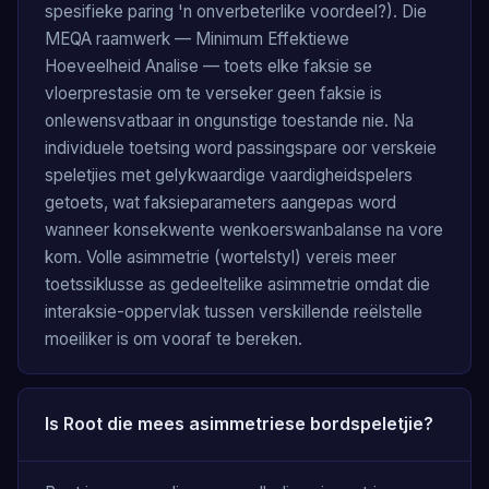
spesifieke paring 'n onverbeterlike voordeel?). Die
MEQA raamwerk — Minimum Effektiewe
Hoeveelheid Analise — toets elke faksie se
vloerprestasie om te verseker geen faksie is
onlewensvatbaar in ongunstige toestande nie. Na
individuele toetsing word passingspare oor verskeie
speletjies met gelykwaardige vaardigheidspelers
getoets, wat faksieparameters aangepas word
wanneer konsekwente wenkoerswanbalanse na vore
kom. Volle asimmetrie (wortelstyl) vereis meer
toetssiklusse as gedeeltelike asimmetrie omdat die
interaksie-oppervlak tussen verskillende reëlstelle
moeiliker is om vooraf te bereken.
Is Root die mees asimmetriese bordspeletjie?