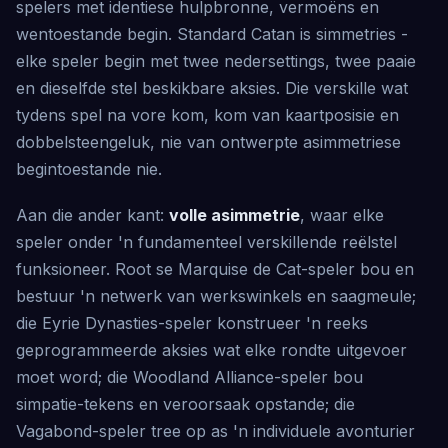
spelers met identiese hulpbronne, vermoëns en
wentoestande begin. Standard Catan is simmetries -
elke speler begin met twee nedersettings, twee paaie
en dieselfde stel beskikbare aksies. Die verskille wat
tydens spel na vore kom, kom van kaartposisie en
dobbelsteengeluk, nie van ontwerpte asimmetriese
begintoestande nie.
Aan die ander kant:
volle asimmetrie
, waar elke
speler onder 'n fundamenteel verskillende reëlstel
funksioneer. Root se Marquise de Cat-speler bou en
bestuur 'n netwerk van werkswinkels en saagmeule;
die Eyrie Dynasties-speler konstrueer 'n reeks
geprogrammeerde aksies wat elke rondte uitgevoer
moet word; die Woodland Alliance-speler bou
simpatie-tekens en veroorsaak opstande; die
Vagabond-speler tree op as 'n individuele avonturier