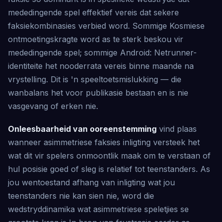
mededingende spel effektief vereis dat sekere
faksiekombinasies verbied word. Sommige Kosmiese
ontmoetingskragte word as te sterk beskou vir
mededingende spel; sommige Android: Netrunner-
identiteite het nooderrata vereis binne maande na
vrystelling. Dit is 'n speeltoetsmislukking — die
wanbalans het voor publikasie bestaan en is nie
vasgevang of erken nie.
Onleesbaarheid van ooreenstemming
vind plaas
wanneer asimmetriese faksies inligting versteek het
wat dit vir spelers onmoontlik maak om te verstaan of
hul posisie goed of sleg is relatief tot teenstanders. As
jou wentoestand afhang van inligting wat jou
teenstanders nie kan sien nie, word die
wedstryddinamika wat asimmetriese speletjies se