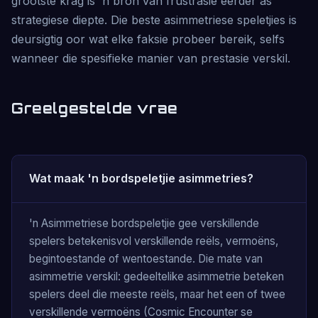
grootste krag is 'n bron van frustrasie eerder as
strategiese diepte. Die beste asimmetriese speletjies is
deursigtig oor wat elke faksie probeer bereik, selfs
wanneer die spesifieke manier van prestasie verskil.
Greelgestelde vrae
Wat maak 'n bordspeletjie asimmetries?
'n Asimmetriese bordspeletjie gee verskillende
spelers betekenisvol verskillende reëls, vermoëns,
begintoestande of wentoestande. Die mate van
asimmetrie verskil: gedeeltelike asimmetrie beteken
spelers deel die meeste reëls, maar het een of twee
verskillende vermoëns (Cosmic Encounter se