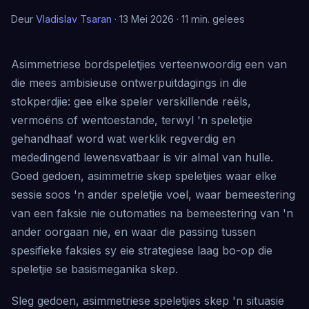
Deur
Vladislav Tsaran
· 13 Mei 2026 · 11 min. gelees
Asimmetriese bordspeletjies verteenwoordig een van
die mees ambisieuse ontwerpuitdagings in die
stokperdjie: gee elke speler verskillende reëls,
vermoëns of wentoestande, terwyl 'n speletjie
gehandhaaf word wat werklik regverdig en
mededingend lewensvatbaar is vir almal van hulle.
Goed gedoen, asimmetrie skep speletjies waar elke
sessie soos 'n ander speletjie voel, waar bemeestering
van een faksie nie outomaties na bemeestering van 'n
ander oorgaan nie, en waar die passing tussen
spesifieke faksies sy eie strategiese laag bo-op die
speletjie se basismeganika skep.
Sleg gedoen, asimmetriese speletjies skep 'n situasie