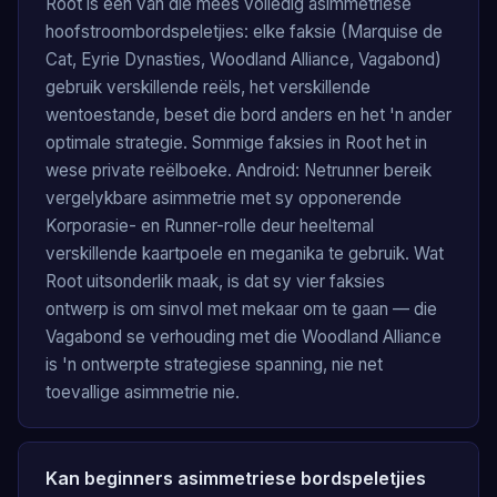
Root is een van die mees volledig asimmetriese
hoofstroombordspeletjies: elke faksie (Marquise de
Cat, Eyrie Dynasties, Woodland Alliance, Vagabond)
gebruik verskillende reëls, het verskillende
wentoestande, beset die bord anders en het 'n ander
optimale strategie. Sommige faksies in Root het in
wese private reëlboeke. Android: Netrunner bereik
vergelykbare asimmetrie met sy opponerende
Korporasie- en Runner-rolle deur heeltemal
verskillende kaartpoele en meganika te gebruik. Wat
Root uitsonderlik maak, is dat sy vier faksies
ontwerp is om sinvol met mekaar om te gaan — die
Vagabond se verhouding met die Woodland Alliance
is 'n ontwerpte strategiese spanning, nie net
toevallige asimmetrie nie.
Kan beginners asimmetriese bordspeletjies