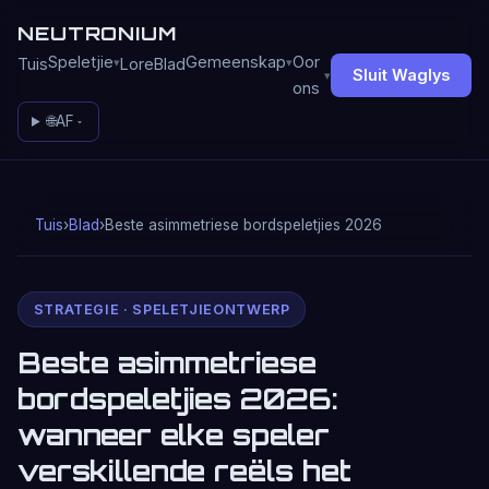
NEUTRONIUM
Speletjie
Gemeenskap
Oor
Tuis
Lore
Blad
Sluit Waglys
ons
🌐
AF
Tuis
›
Blad
›
Beste asimmetriese bordspeletjies 2026
STRATEGIE · SPELETJIEONTWERP
Beste asimmetriese
bordspeletjies 2026:
wanneer elke speler
verskillende reëls het