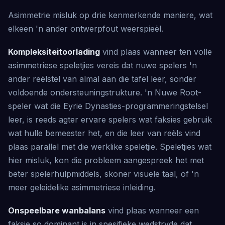
Asimmetrie misluk op drie kenmerkende maniere, wat
elkeen 'n ander ontwerpfout weerspieël.
Kompleksiteitoorlading
vind plaas wanneer ten volle
asimmetriese speletjies vereis dat nuwe spelers 'n
ander reëlstel van almal aan die tafel leer, sonder
voldoende ondersteuningstrukture. 'n Nuwe Root-
speler wat die Eyrie Dynasties-programmeringstelsel
leer, is reeds agter ervare spelers wat faksies gebruik
wat hulle bemeester het, en die leer van reëls vind
plaas parallel met die werklike speletjie. Speletjies wat
hier misluk, kon die probleem aangespreek het met
beter spelerhulpmiddels, skoner visuele taal, of 'n
meer geleidelike asimmetriese inleiding.
Onspeelbare wanbalans
vind plaas wanneer een
faksie so dominant is in spesifieke wedstryde dat