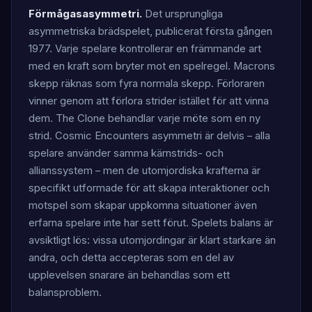
Förmågasasymmetri.
Det ursprungliga
asymmetriska brädspelet, publicerat första gången
1977. Varje spelare kontrollerar en främmande art
med en kraft som bryter mot en spelregel. Macrons
skepp räknas som fyra normala skepp. Förloraren
vinner genom att förlora strider istället för att vinna
dem. The Clone behandlar varje möte som en ny
strid. Cosmic Encounters asymmetri är delvis – alla
spelare använder samma kärnstrids- och
allianssystem – men de utomjordiska krafterna är
specifikt utformade för att skapa interaktioner och
motspel som skapar uppkomna situationer även
erfarna spelare inte har sett förut. Spelets balans är
avsiktligt lös: vissa utomjordingar är klart starkare än
andra, och detta accepteras som en del av
upplevelsen snarare än behandlas som ett
balansproblem.