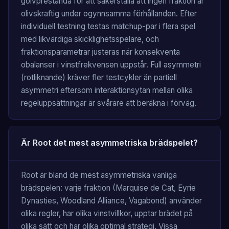
golvprestanda för att säkerställa att ingen fraktion är
olivskraftig under ogynnsamma förhållanden. Efter
individuell testning testas matchup-par i flera spel
med likvärdiga skicklighetsspelare, och
fraktionsparametrar justeras när konsekventa
obalanser i vinstfrekvensen uppstår. Full asymmetri
(rotliknande) kräver fler testcykler än partiell
asymmetri eftersom interaktionsytan mellan olika
regeluppsättningar är svårare att beräkna i förväg.
Är Root det mest asymmetriska brädspelet?
Root är bland de mest asymmetriska vanliga
brädspelen: varje fraktion (Marquise de Cat, Eyrie
Dynasties, Woodland Alliance, Vagabond) använder
olika regler, har olika vinstvillkor, upptar brädet på
olika sätt och har olika optimal strategi. Vissa