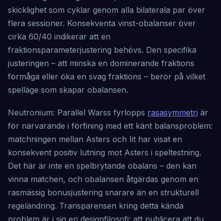
skicklighet som cyklar genom alla bilaterala par över
flera sessioner. Konsekventa vinst-obalanser över
cirka 60/40 indikerar att en
fraktionsparameterjustering behövs. Den specifika
justeringen – att minska en dominerande fraktions
förmåga eller öka en svag fraktions – beror på vilket
spelläge som skapar obalansen.
Neutronium: Parallel Warss fyrlopps
rasasymmetri
är
för närvarande i förfining med ett känt balansproblem:
matchningen mellan Asters och Iit har visat en
konsekvent positiv lutning mot Asters i speltestning.
Det här är inte en spelbrytande obalans – den kan
vinna matchen, och obalansen åtgärdas genom en
rasmässig bonusjustering snarare än en strukturell
regeländring. Transparensen kring detta kända
problem är i sig en designfilosofi: att publicera att du