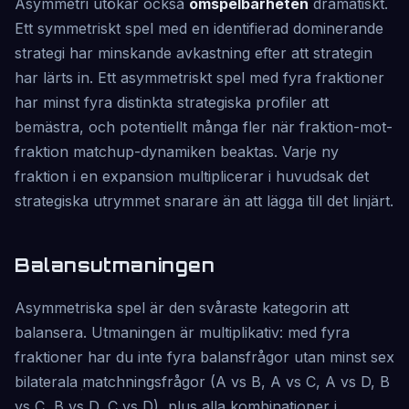
Asymmetri utökar också
omspelbarheten
dramatiskt.
Ett symmetriskt spel med en identifierad dominerande
strategi har minskande avkastning efter att strategin
har lärts in. Ett asymmetriskt spel med fyra fraktioner
har minst fyra distinkta strategiska profiler att
bemästra, och potentiellt många fler när fraktion-mot-
fraktion matchup-dynamiken beaktas. Varje ny
fraktion i en expansion multiplicerar i huvudsak det
strategiska utrymmet snarare än att lägga till det linjärt.
Balansutmaningen
Asymmetriska spel är den svåraste kategorin att
balansera. Utmaningen är multiplikativ: med fyra
fraktioner har du inte fyra balansfrågor utan minst sex
bilaterala matchningsfrågor (A vs B, A vs C, A vs D, B
vs C, B vs D, C vs D), plus alla kombinationer i