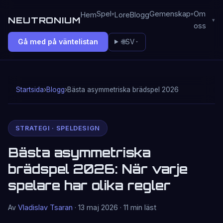
Spel
Gemenskap
Om
Hem
Lore
Blogg
NEUTRONIUM
oss
Gå med på väntelistan
🌐
SV
Startsida
›
Blogg
›
Bästa asymmetriska brädspel 2026
STRATEGI · SPELDESIGN
Bästa asymmetriska
brädspel 2026: När varje
spelare har olika regler
Av
Vladislav Tsaran
· 13 maj 2026 · 11 min läst