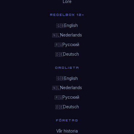
Lore
REGELBOK 12+
English
🇬🇧
Nederlands
🇳🇱
Русский
🇷🇺
Deutsch
🇩🇪
ORDLISTA
English
🇬🇧
Nederlands
🇳🇱
Русский
🇷🇺
Deutsch
🇩🇪
FÖRETAG
Vår historia