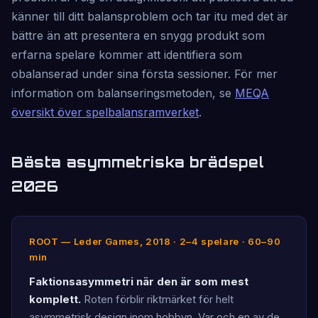
känner till ditt balansproblem och tar itu med det är
bättre än att presentera en snygg produkt som
erfarna spelare kommer att identifiera som
obalanserad under sina första sessioner. För mer
information om balanseringsmetoden, se
MEQA
översikt över spelbalansramverket
.
Bästa asymmetriska brädspel
2026
ROOT — Leder Games, 2018 · 2–4 spelare · 60–90
min
Faktionsasymmetri när den är som mest
komplett.
Roten förblir riktmärket för helt
asymmetrisk design inom hobbyn. Var och en av de