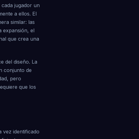
a cada jugador un
ente a ellos. El
ra similar: las
a expansión, el
nal que crea una
e del diseño. La
n conjunto de
dad, pero
requiere que los
 vez identificado