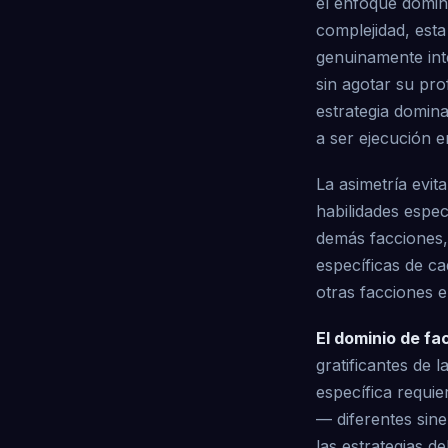
el enfoque domina
complejidad, est
genuinamente int
sin agotar su pro
estrategia domina
a ser ejecución e
La asimetría evit
habilidades espec
demás facciones,
específicas de ca
otras facciones 
El dominio de fa
gratificantes de 
específica requie
— diferentes sine
las estrategias 