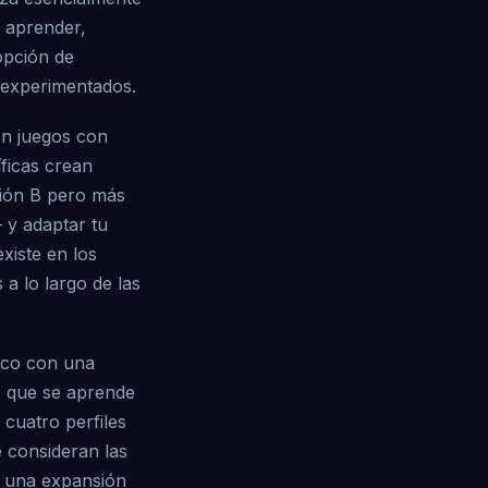
e aprender,
opción de
 experimentados.
En juegos con
ficas crean
cción B pero más
 y adaptar tu
xiste en los
a lo largo de las
rico con una
de que se aprende
cuatro perfiles
 consideran las
n una expansión