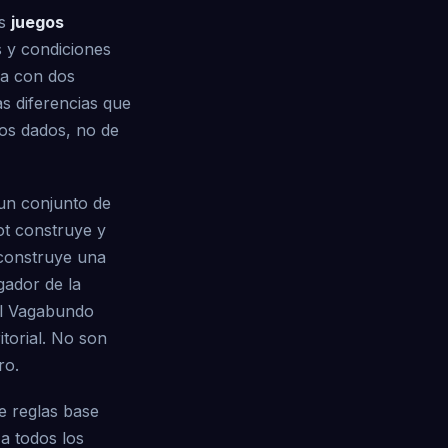
os
juegos
s y condiciones
za con dos
s diferencias que
los dados, no de
un conjunto de
ot construye y
e construye una
gador de la
el Vagabundo
torial. No son
ro.
e reglas base
a todos los