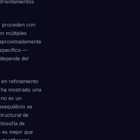
nfrentamientos
to proceden con
en múltiples
de aproximadamente
específico —
 depende del
 en refinamiento
it ha mostrado una
o no es un
sequilibrio se
tructural de
ilosofía de
o es mejor que