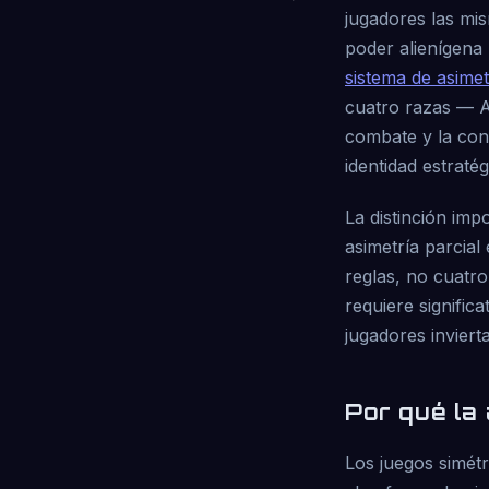
jugadores las mi
poder alienígena 
sistema de asimet
cuatro razas — As
combate y la con
identidad estratég
La distinción imp
asimetría parcia
reglas, no cuatr
requiere signific
jugadores inviert
Por qué la
Los juegos simétr