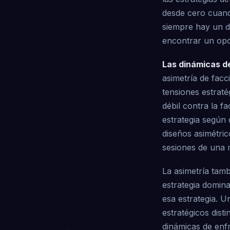
desde cero cuand
siempre hay un de
encontrar un opo
Las dinámicas d
asimetría de facc
tensiones estraté
débil contra la 
estrategia según 
diseños asimétric
sesiones de una m
La asimetría tam
estrategia domina
esa estrategia. U
estratégicos dis
dinámicas de enf