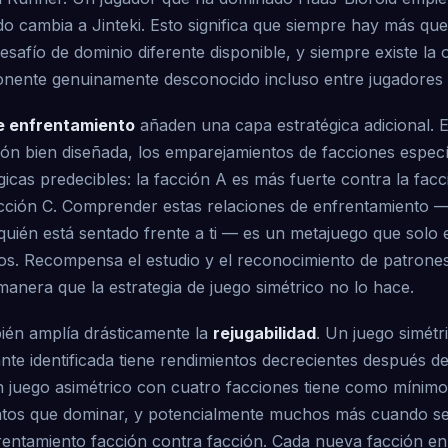
o cambia a Jinteki. Esto significa que siempre hay más qu
safío de dominio diferente disponible, y siempre existe la 
nente genuinamente desconocido incluso entre jugadores
e enfrentamiento
añaden una capa estratégica adicional. 
ión bien diseñada, los emparejamientos de facciones especí
gicas predecibles: la facción A es más fuerte contra la fa
facción C. Comprender estas relaciones de enfrentamiento —
quién está sentado frente a ti — es un metajuego que solo e
os. Recompensa el estudio y el reconocimiento de patrones 
anera que la estrategia de juego simétrico no lo hace.
bién amplía drásticamente la
rejugabilidad
. Un juego simét
nte identificada tiene rendimientos decrecientes después 
n juego asimétrico con cuatro facciones tiene como mínimo 
tintos que dominar, y potencialmente muchos más cuando se
rentamiento facción contra facción. Cada nueva facción e