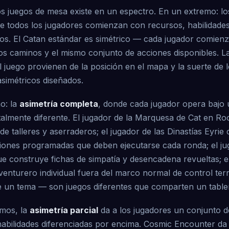
los juegos de mesa existe en un espectro. En un extremo: l
e todos los jugadores comienzan con recursos, habilidade
icos. El Catan estándar es simétrico — cada jugador comien
os caminos y el mismo conjunto de acciones disponibles. La
 juego provienen de la posición en el mapa y la suerte de 
 asimétricos diseñados.
o: la
asimetría completa
, donde cada jugador opera bajo 
almente diferente. El jugador de la Marquesa de Cat en Ro
de talleres y aserraderos; el jugador de las Dinastías Eyri
iones programadas que deben ejecutarse cada ronda; el ju
ue construye fichas de simpatía y desencadena revueltas; 
nturero individual fuera del marco normal de control terri
e un tema — son juegos diferentes que comparten un table
emos, la
asimetría parcial
da a los jugadores un conjunto d
abilidades diferenciadas por encima. Cosmic Encounter da 