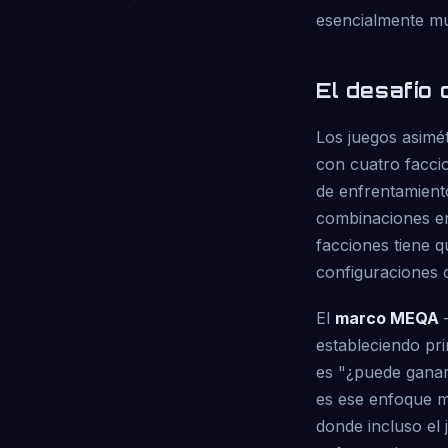
esencialmente mul
El desafío d
Los juegos asimétr
con cuatro faccio
de enfrentamiento
combinaciones en
facciones tiene q
configuraciones
El
marco MEQA
—
estableciendo pr
es "¿puede ganar 
es ese enfoque m
donde incluso el 