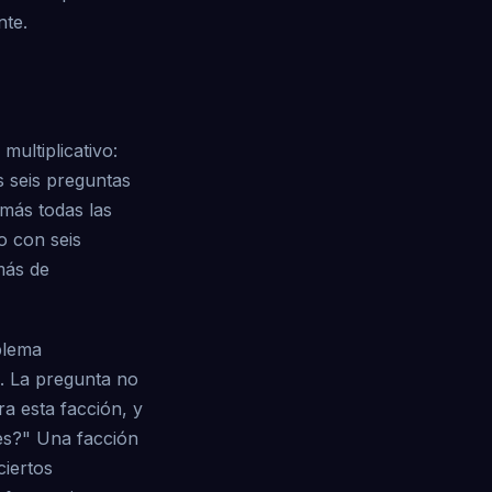
nte.
multiplicativo:
s seis preguntas
 más todas las
o con seis
más de
blema
. La pregunta no
a esta facción, y
es?" Una facción
ciertos