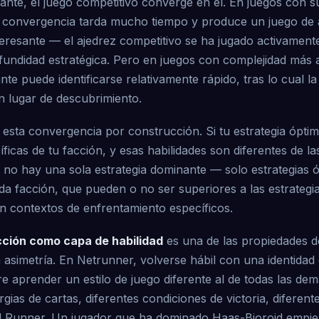
nte, el juego competitivo converge en él. En juegos con su
a convergencia tarda mucho tiempo y produce un juego de a
eresante — el ajedrez competitivo se ha jugado activamente
fundidad estratégica. Pero en juegos con complejidad más 
nte puede identificarse relativamente rápido, tras lo cual l
n lugar de descubrimiento.
a esta convergencia por construcción. Si tu estrategia ópti
íficas de tu facción, y esas habilidades son diferentes de la
 no hay una sola estrategia dominante — solo estrategias 
da facción, que pueden o no ser superiores a las estrategi
en contextos de enfrentamiento específicos.
cción como capa de habilidad
es una de las propiedades d
la asimetría. En Netrunner, volverse hábil con una identidad
re aprender un estilo de juego diferente al de todas las d
rgias de cartas, diferentes condiciones de victoria, diferen
del Runner. Un jugador que ha dominado Haas-Bioroid empi