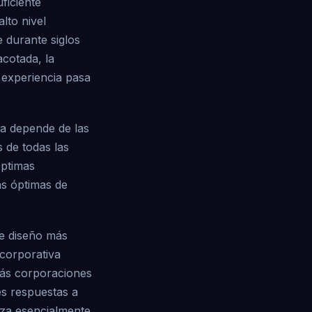
ficiente
lto nivel
 durante siglos
acotada, la
a experiencia pasa
ma depende de las
s de todas las
óptimas
as óptimas de
e diseño más
 corporativa
emás corporaciones
tes respuestas a
eza esencialmente