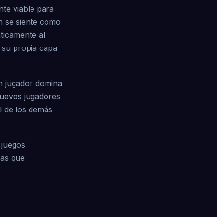
te viable para
ón se siente como
áticamente al
a su propia capa
un jugador domina
nuevos jugadores
l de los demás
 juegos
cas que