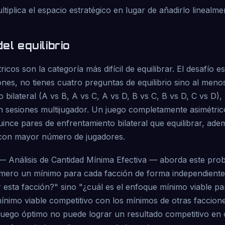
tiplica el espacio estratégico en lugar de añadirlo linealme
el equilibrio
icos son la categoría más difícil de equilibrar. El desafío es 
nes, no tienes cuatro preguntas de equilibrio sino al meno
 bilateral (A vs B, A vs C, A vs D, B vs C, B vs D, C vs D),
 sesiones multijugador. Un juego completamente asimétric
uince pares de enfrentamiento bilateral que equilibrar, ade
 con mayor número de jugadores.
 Análisis de Cantidad Mínima Efectiva — aborda este pro
imero un mínimo para cada facción de forma independiente
esta facción?" sino "¿cuál es el enfoque mínimo viable par
ínimo viable competitivo con los mínimos de otras faccion
juego óptimo no puede lograr un resultado competitivo en 