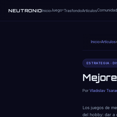
NEUTRONIO
Juego
Comunida
Inicio
Trasfondo
Artículos
Inicio
›
Artículos
›
ESTRATEGIA · D
Mejore
Por
Vladislav Tsara
Los juegos de me
del hobby: dar a 