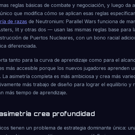
smas reglas básicas de combate y negociación, y luego da 
único que modifica cómo se aplican esas reglas específicam
ría de razas
de Neutronium: Parallel Wars funciona de mane
ters, Iit y otras dos — usan las mismas reglas base para l
strucción de Puertos Nucleares, con un bono racial adicio
ica diferenciada.
orta tanto para la curva de aprendizaje como para el alcanc
l es más accesible porque los nuevos jugadores aprenden u
o. La asimetría completa es más ambiciosa y crea más varie
ativamente más trabajo de diseño para lograr el equilibrio y 
an más tiempo de aprendizaje.
 asimetría crea profundidad
icos tienen un problema de estrategia dominante única: una