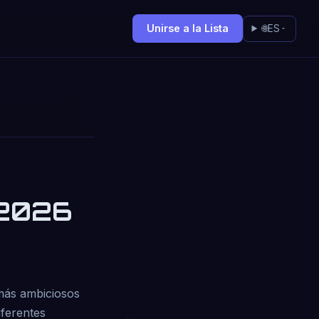
Unirse a la Lista
🌐
ES
 2026
 más ambiciosos
iferentes