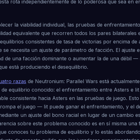
está rota independientemente de lo poderosa que sea en e
ecer la viabilidad individual, las pruebas de enfrentamien
lidad equivalente que recorren todos los pares bilaterales 
equilibrios consistentes de tasa de victorias por encima 
 se necesita un ajuste de parámetro de facción. El ajuste 
idad de una facción dominante o aumentar la de una débil —
que está produciendo el desequilibrio.
uatro razas
de Neutronium: Parallel Wars está actualmente
e equilibrio conocido: el enfrentamiento entre Asters e I
able consistente hacia Asters en las pruebas de juego. Est
 rompa el juego — Iit puede ganar el enfrentamiento, y el de
ediante un ajuste del bono racial en lugar de un cambio es
arencia sobre este problema conocido es en sí misma una f
 que conoces tu problema de equilibrio y lo estás abordand