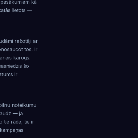
m pasākumiem kā
atās lietots —
dāmi ražotāji ar
nosaucot tos, ir
anais karogs.
sasniedzis šo
tums ir
 pilnu noteikumu
daudz — ja
 tie rāda, tie ir
mi kampaņas