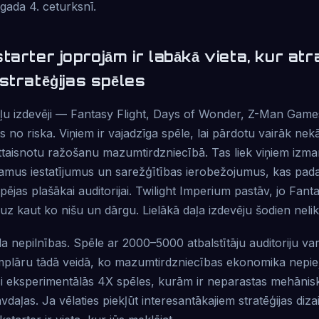
 gada 4. ceturksnī.
tarter joprojām ir labākā vieta, kur atr
stratēģijas spēles
pēļu izdevēji — Fantasy Flight, Days of Wonder, Z-Man Gam
ās no riska. Viņiem ir vajadzīga spēle, lai pārdotu vairāk ne
ttaisnotu ražošanu mazumtirdzniecībā. Tas liek viņiem izm
amus iestatījumus un sarežģītības ierobežojumus, kas pad
ējas plašākai auditorijai. Twilight Imperium pastāv, jo Fantas
 uz kaut ko nišu un dārgu. Lielākā daļa izdevēju šodien nelik
lda nepilnības. Spēle ar 2000–5000 atbalstītāju auditoriju v
lāru tādā veidā, ko mazumtirdzniecības ekonomika nepieļau
esi eksperimentālās 4X spēles, kurām ir neparastas mehānisk
daļas. Ja vēlaties piekļūt interesantākajiem stratēģijas diza