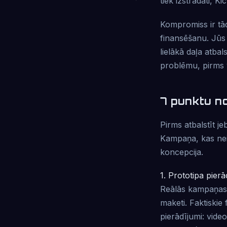
tiek izstrādāti, Ki
Kompromiss ir tā
finansēšanu. Jūs 
lielākā daļa atbal
problēmu, pirms 
7 punktu n
Pirms atbalstīt je
Kampaņa, kas neizd
koncepcija.
1. Prototipa pierā
Reālās kampaņas p
maketi. Faktiskie
pierādījumi: video