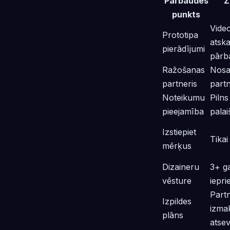
Pārbaudes
Z
punkts
Video
Prototipa
atsk
pierādījumi
pārba
Ražošanas
Nosa
partneris
partn
Noteikumu
Pilns
pieejamība
palai
Izstiepiet
Tikai
mērķus
Dizaineru
3+ ga
vēsture
iepri
Partn
Izpildes
izma
plāns
atsev