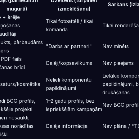
aļš (pārliecināti
Dzeltens (turpiniet
Sarkans (izla
mugurā)
izmeklēšanu)
 + ārējie
Tikai fotoattēli / tikai
aņošanas
Tikai renderēš
komanda
udītāji
ukts, pārbaudāms
"Darbs ar partneri"
Nav minēts
eris
 PDF fails
Daļēji/kopsavilkums
Nav pieejams
šanas brīdī
Lielākie kompo
Nelieli komponentu
 saturs/kosmētika
papildinājumi, 
papildinājumi
drukāšanas
di BGG profils,
1–2 gadu profils, bez
Nav BGG profil
ekšējie projekti
iepriekšējām kampaņām
eri nosaukti,
ksas norādītas
Daļēja informācija
Nav plāna / "
išķi