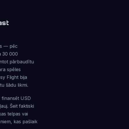
ast
es — pēc
kā 30 000
antot pārbaudītu
ara spēles
y Flight bija
tu šādu likmi.
ar finansēt USD
j. Šeit faktiski
as telpas vai
iniem, kas pašlaik