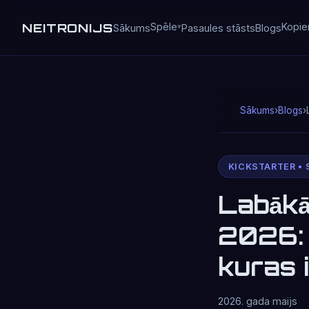
NEITRONIJS
Spēle
Kopie
Sākums
Pasaules stāsts
Blogs
Sākums
›
Blogs
›
KICKSTARTER • 
Labākā
2026: 
kuras i
2026. gada maijs