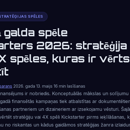
STRATĒĢIJAS SPĒLES
 galda spēle
arters 2026: stratēģija
X spēles, kuras ir vērts
īt
sarans
2026. gada 13. maijs
16 min lasīšanas
nansējums ir nobriedis. Konceptuālās mākslas un solījumu l
gadā finansētās kampaņas tiek atbalstītas ar dokumentētie
anas partneriem un dizaineriem ar izsekojamu vēsturi. Šajā
ērtēt stratēģiju vai 4X spēli Kickstarter pirms ieķīlāšanas, kā
 no riskantas un kādus gaidāmos stratēģijas žanra izlaidum