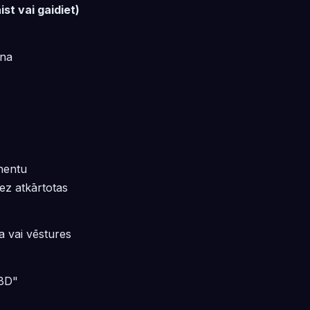
ist vai gaidiet)
ana
nentu
bez atkārtotas
a vai vēstures
TBD"