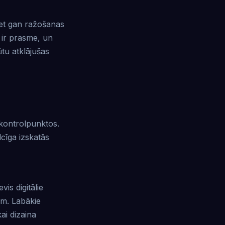
bet gan ražošanas
 ir prasme, un
ūtu atklājušas
s kontrolpunktos.
lcīga izskatās
is digitālie
iem. Labākie
ai dizaina