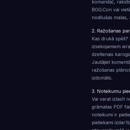
komanda), raksti
BGG.Con vai vietē
nodilušas malas, 
2. Ražošanas par
Kas drukā spēli? 
izsekojamiem ier
dzeltenais karog
Jautājiet komentār
ražošanas plānoš
izdomāts.
3. Noteikumu pie
Vai varat izlasī
grāmatas PDF fai
noteikumi ir pietie
pietiekami izdarīt