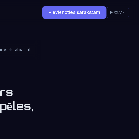
Pievienoties sarakstam
🌐
LV
 vērts atbalstīt
ers
pēles,