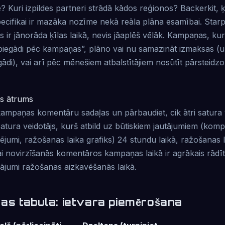
? Kuri izpildes partneri strādā kādos reģionos? Backerkit, ķ
pecifikai ir mazāka nozīme nekā reāla plāna esamībai. Starp
 ir jānorāda ķīlas laikā, nevis jāaplēš vēlāk. Kampaņas, kurā
iegādi pēc kampaņas”, plāno vai nu samazināt izmaksas (u
ādi), vai arī pēc mēnešiem atbalstītājiem nosūtīt pārsteidz
es ātrums
kampaņas komentāru sadaļas un pārbaudiet, cik ātri satura v
atura veidotājs, kurš atbild uz būtiskiem jautājumiem (komp
jumi, ražošanas laika grafiks) 24 stundu laikā, ražošanas l
i novirzīšanās komentāros kampaņas laikā ir agrākais rādīt
nājumi ražošanas aizkavēšanās laikā.
as tabula: ietvara piemērošana