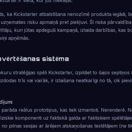
ckstarter ir vieta, kur jūs meklējat.
ds, ka Kickstarter atbalstīšana nenozīmē produkta iegādi, 
uzņematies risku apmaiņā pret piekļuvi. Šī riska pārvaldība
stītāju, kuri jūtas apdeguši kampaņā, izlaida darbības, kas b
viņi apņēmās.
ovērtēšanas sistēma
bkuru stratēģijas spēli Kickstarter, izpildiet to šajos septiņo
odas trīs vai vairāk, ir izlaišana neatkarīgi no tā, cik pievi
dījumi
arāda reālus prototipus, kas tiek izmantoti. Nerenderē. Nev
 fiziskie komponenti uz faktiskā galda ar faktiskiem spēlētāj
 no pilnas sesijas ar ārējiem atskaņošanas testētājiem (ne tik