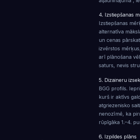
atjauninājumā”, i
4. Izstiepšanas m
Izstiepšanas mērķi
alternatīva māks
un cenas pārskat
izvērstos mērķus,
arī plānošana vē
saturs, nevis str
5. Dizaineru izse
BGG profils. Iepr
kurš ir aktīvs ga
atgriezenisko sai
nenozīmē, ka pirm
rūpīgāka 1.–4. p
6. Izpildes plāns