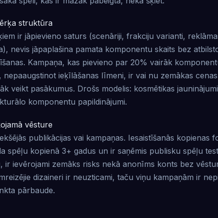
esaka spēli, kas ir mazāk pabeigta, nekā šķiet.
ērķa struktūra
em ir jāpievieno saturs (scenāriji, frakciju varianti, reklāma
la), nevis jāpaplašina pamata komponentu skaits bez atbils
īšanas. Kampaņa, kas pievieno par 20% vairāk komponentu
 nepaaugstinot ieķīlāšanas līmeni, ir vai nu zemākas cenas
lāk veikt pasākumus. Drošs modelis: kosmētikas jauninājumi
ukturālo komponentu papildinājumi.
kojamā vēsture
iekšējās publikācijas vai kampaņas. Iesaistīšanās kopienas f
lda spēļu kopienā 3+ gadus un ir saņēmis publisku spēļu te
ti, ir ievērojami zemāks risks nekā anonīms konts bez vēstu
reizējie dizaineri ir neuzticami, taču viņu kampaņām ir ne
unkta pārbaude.