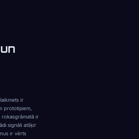
 un
aikmets ir
m prototipiem,
 rokasgrāmatā ir
di signāli atšķir
us ir vērts