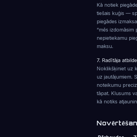
Kā notiek piegāde
tiešais kuģis — s
piegādes izmaksas
“mēs izdomāsim p
nepietiekamu pieg
maksu.
7. Radītāja atbild
Noklikšķiniet uz 
uz jautājumiem. S
noteikumu precizē
tāpat. Klusums va
kā notiks atjauni
Novērtēšan