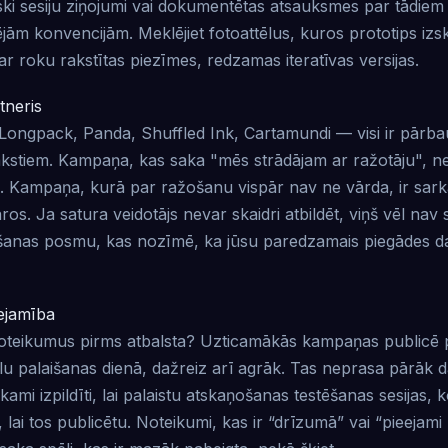
ski sesiju ziņojumi vai dokumentētas atsauksmes par tādie
jām konvencijām. Meklējiet fotoattēlus, kuros prototips izsk
ar roku rakstītas piezīmes, redzamas iteratīvas versijas.
tneris
Longpack, Panda, Shuffled Ink, Cartamundi — visi ir pārbau
akstiem. Kampaņa, kas saka "mēs strādājam ar ražotāju", ne
s. Kampaņa, kurā par ražošanu vispār nav ne vārda, ir sark
os. Ja satura veidotājs nevar skaidri atbildēt, viņš vēl nav 
anas posmu, kas nozīmē, ka jūsu paredzamais piegādes da
ejamība
t noteikumus pirms atbalsta? Uzticamākās kampaņas publicē
lu palaišanas dienā, dažreiz arī agrāk. Tas neprasa pārāk 
kami izpildīti, lai palaistu atskaņošanas testēšanas sesijas, ko
i, lai tos publicētu. Noteikumi, kas ir “drīzumā” vai “pieeja