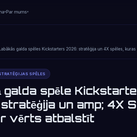
na
Par mums
Labākās galda spēles Kickstarters 2026: stratēģija un 4X spēles, kuras ir
STRATĒĢIJAS SPĒLES
 galda spēle Kickstart
stratēģija un amp; 4X S
r vērts atbalstīt