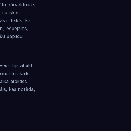
īlu pārvaldnieks,
tautiskās
s ir teikts, ka
n, iespējams,
ošu papildu
eidotājs atbild
onentu skaits,
aikā atbildēs
ājs, kas norāda,