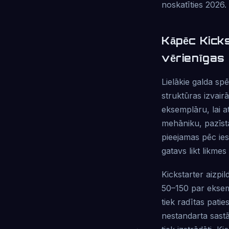
noskatīties 2026.
Kāpēc Kicks
vērienīgas 
Lielākie galda s
struktūras izvair
eksemplāru, lai a
mehāniku, pazīst
pieejamas pēc iesp
gatavs likt likmes
Kickstarter aizpi
50–150 par eksemp
tiek radītas pati
nestandarta sastāv