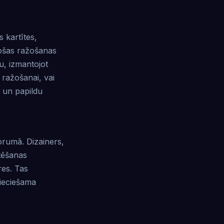
s kartītes,
tošas ražošanas
, izmantojot
 ražošanai, vai
 un papildu
orumā. Dizainers,
stēšanas
res. Tas
pieciešama