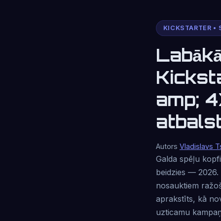
KICKSTARTER • 
Labākā
Kickst
amp; 4
atbalst
Autors
Vladislavs T
Galda spēļu kopfi
beidzies — 2026. 
nosauktiem ražoš
aprakstīts, kā nov
uzticamu kampaņu