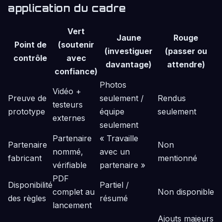
application du cadre
Vert
Jaune
Rouge
Point de
(soutenir
(investiguer
(passer ou
contrôle
avec
davantage)
attendre)
confiance)
Photos
Vidéo +
Preuve de
seulement /
Rendus
testeurs
prototype
équipe
seulement
externes
seulement
Partenaire
« Travaille
Partenaire
Non
nommé,
avec un
fabricant
mentionné
vérifiable
partenaire »
PDF
Disponibilité
Partiel /
complet au
Non disponible
des règles
résumé
lancement
Ajouts majeurs