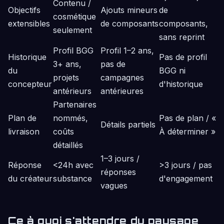
Contenu /
Objectifs
Ajouts mineurs
de
cosmétique
extensibles
de composants
composants,
seulement
sans reprint
Profil BGG
Profil 1–2 ans,
Historique
Pas de profil
3+ ans,
pas de
du
BGG ni
projets
campagnes
concepteur
d'historique
antérieurs
antérieures
Partenaires
Plan de
nommés,
Pas de plan / «
Détails partiels
livraison
coûts
À déterminer »
détaillés
1–3 jours /
Réponse
<24h avec
>3 jours / pas
réponses
du créateur
substance
d'engagement
vagues
Ce à quoi s'attendre du paysage