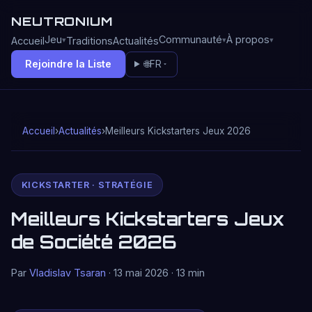
NEUTRONIUM
Jeu
Communauté
À propos
Accueil
Traditions
Actualités
Rejoindre la Liste
🌐
FR
Accueil
›
Actualités
›
Meilleurs Kickstarters Jeux 2026
KICKSTARTER · STRATÉGIE
Meilleurs Kickstarters Jeux
de Société 2026
Par
Vladislav Tsaran
· 13 mai 2026 · 13 min